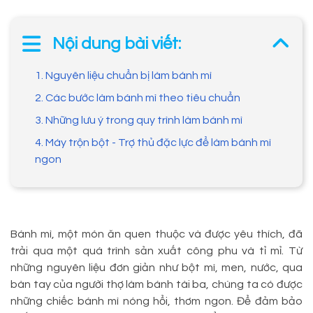
Nội dung bài viết:
1. Nguyên liệu chuẩn bị làm bánh mì
2. Các bước làm bánh mì theo tiêu chuẩn
3. Những lưu ý trong quy trình làm bánh mì
4. Máy trộn bột - Trợ thủ đặc lực để làm bánh mì
ngon
Bánh mì, một món ăn quen thuộc và được yêu thích, đã
trải qua một quá trình sản xuất công phu và tỉ mỉ. Từ
những nguyên liệu đơn giản như bột mì, men, nước, qua
bàn tay của người thợ làm bánh tài ba, chúng ta có được
những chiếc bánh mì nóng hổi, thơm ngon. Để đảm bảo