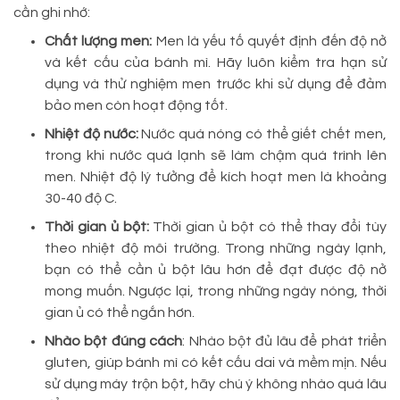
cần ghi nhớ:
Chất lượng men:
Men là yếu tố quyết định đến độ nở
và kết cấu của bánh mì. Hãy luôn kiểm tra hạn sử
dụng và thử nghiệm men trước khi sử dụng để đảm
bảo men còn hoạt động tốt.
Nhiệt độ nước:
Nước quá nóng có thể giết chết men,
trong khi nước quá lạnh sẽ làm chậm quá trình lên
men. Nhiệt độ lý tưởng để kích hoạt men là khoảng
30-40 độ C.
Thời gian ủ bột:
Thời gian ủ bột có thể thay đổi tùy
theo nhiệt độ môi trường. Trong những ngày lạnh,
bạn có thể cần ủ bột lâu hơn để đạt được độ nở
mong muốn. Ngược lại, trong những ngày nóng, thời
gian ủ có thể ngắn hơn.
Nhào bột đúng cách
: Nhào bột đủ lâu để phát triển
gluten, giúp bánh mì có kết cấu dai và mềm mịn. Nếu
sử dụng máy trộn bột, hãy chú ý không nhào quá lâu