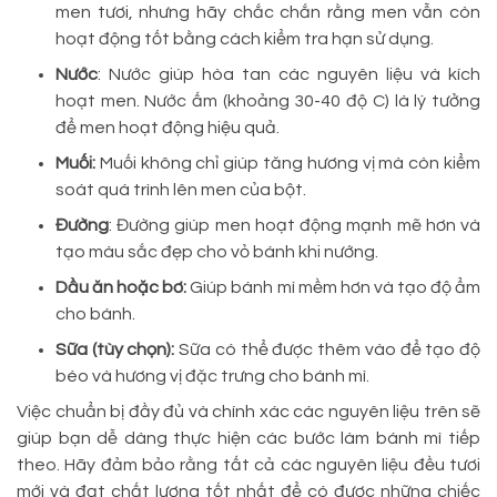
men tươi, nhưng hãy chắc chắn rằng men vẫn còn
hoạt động tốt bằng cách kiểm tra hạn sử dụng.
Nước
: Nước giúp hòa tan các nguyên liệu và kích
hoạt men. Nước ấm (khoảng 30-40 độ C) là lý tưởng
để men hoạt động hiệu quả.
Muối:
Muối không chỉ giúp tăng hương vị mà còn kiểm
soát quá trình lên men của bột.
Đường
: Đường giúp men hoạt động mạnh mẽ hơn và
tạo màu sắc đẹp cho vỏ bánh khi nướng.
Dầu ăn hoặc bơ:
Giúp bánh mì mềm hơn và tạo độ ẩm
cho bánh.
Sữa (tùy chọn):
Sữa có thể được thêm vào để tạo độ
béo và hương vị đặc trưng cho bánh mì.
Việc chuẩn bị đầy đủ và chính xác các nguyên liệu trên sẽ
giúp bạn dễ dàng thực hiện các bước làm bánh mì tiếp
theo. Hãy đảm bảo rằng tất cả các nguyên liệu đều tươi
mới và đạt chất lượng tốt nhất để có được những chiếc