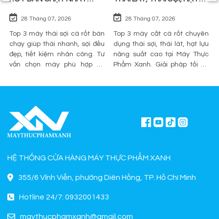
TRÊN THỊ TRƯỜNG
LỰU
28 Tháng 07, 2026
28 Tháng 07, 2026
Top 3 máy thái sợi cà rốt bán
Top 3 máy cắt cà rốt chuyên
chạy giúp thái nhanh, sợi đều
dụng thái sợi, thái lát, hạt lựu
đẹp, tiết kiệm nhân công. Tư
năng suất cao tại Máy Thực
vấn chọn máy phù hợp và
Phẩm Xanh. Giải pháp tối ưu
mua chính hãng tại Máy Thực
sơ chế cho quán ăn, bếp công
Phẩm Xanh.
nghiệp.
HỆ THỐNG CỬA HÀNG MÁY THỰC PHẨM XANH
355/6 Vĩnh Viễn, phường Diên Hồng, TP. Hồ Chí Minh
Hotline 24/7: 0932001433
maythucphamxanh@gmail.com