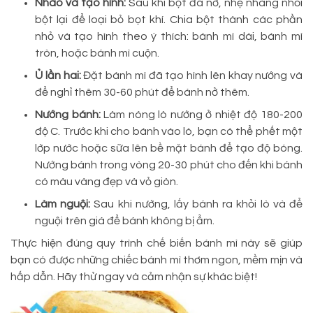
Nhào và tạo hình:
Sau khi bột đã nở, nhẹ nhàng nhồi
bột lại để loại bỏ bọt khí. Chia bột thành các phần
nhỏ và tạo hình theo ý thích: bánh mì dài, bánh mì
tròn, hoặc bánh mì cuộn.
Ủ lần hai:
Đặt bánh mì đã tạo hình lên khay nướng và
để nghỉ thêm 30-60 phút để bánh nở thêm.
Nướng bánh:
Làm nóng lò nướng ở nhiệt độ 180-200
độ C. Trước khi cho bánh vào lò, bạn có thể phết một
lớp nước hoặc sữa lên bề mặt bánh để tạo độ bóng.
Nướng bánh trong vòng 20-30 phút cho đến khi bánh
có màu vàng đẹp và vỏ giòn.
Làm nguội:
Sau khi nướng, lấy bánh ra khỏi lò và để
nguội trên giá để bánh không bị ẩm.
Thực hiện đúng quy trình chế biến bánh mì này sẽ giúp
bạn có được những chiếc bánh mì thơm ngon, mềm mịn và
hấp dẫn. Hãy thử ngay và cảm nhận sự khác biệt!