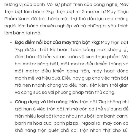
hương vị của bánh. Với sự phát triển của công nghệ, Máy
trộn bột làm bánh 7kg, trộn bột mì 2 motor từ Máy Thực
Phẩm Xanh đã trở thành một trợ thủ đắc lực cho những
người làm bánh chuyên nghiệp và cả những ai yêu thích
làm bánh tại nhà.
Đặc điểm nổi bật của máy trộn bột 7kg:
Máy trộn bột
7kg được thiết kế hoàn toàn bằng inox không gỉ,
đảm bảo độ bền và an toàn vệ sinh thực phẩm. Với
hai motor riêng biệt, một motor điều khiển thùng và
một motor điều khiển càng trộn, máy hoạt động
mạnh mẽ và hiệu quả. Điều này giúp cho việc trộn bột
trở nên nhanh chóng và đều hơn, tiết kiệm thời gian
và công sức so với phương pháp trộn thủ công.
Công dụng và tính năng:
Máy trộn bột 7kg không chỉ
giới hạn ở việc trộn bột mì mà còn có thể sử dụng để
trộn nhiều loại bột khác nhau như bột làm bánh canh,
bánh mì hoa cúc, bánh pizza... Ngoài ra, máy còn có
khả năng trộn quết chả cá, trộn nhân thịt cho sủi