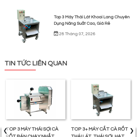
Top 3 Máy Thái Lát Khoai Lang Chuyên
Dụng Năng Suất Cao, Giá Rẻ
28 Tháng 07, 2026
TIN TỨC LIÊN QUAN
‹
›
TOP 3 MÁY THÁI SỢI CÀ
TOP 3+ MÁY CẮT CÀ RỐT
RỐT BÁN CHẠY NHẤT
THÁI LÁT, THÁI SỢI, HẠT