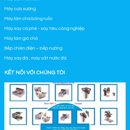
Máy cưa xương
Máy làm chà bông ruốc
Máy xay cà phê - xay tiêu công nghiệp
Máy làm giò chả
Bếp chiên điện – bếp nướng
Máy xay đá , máy cắt nước đá
KẾT NỐI VỚI CHÚNG TÔI