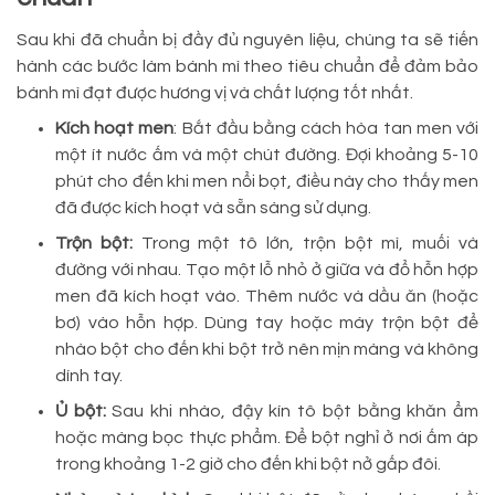
Sau khi đã chuẩn bị đầy đủ nguyên liệu, chúng ta sẽ tiến
hành các bước làm bánh mì theo tiêu chuẩn để đảm bảo
bánh mì đạt được hương vị và chất lượng tốt nhất.
Kích hoạt men
: Bắt đầu bằng cách hòa tan men với
một ít nước ấm và một chút đường. Đợi khoảng 5-10
phút cho đến khi men nổi bọt, điều này cho thấy men
đã được kích hoạt và sẵn sàng sử dụng.
Trộn bột:
Trong một tô lớn, trộn bột mì, muối và
đường với nhau. Tạo một lỗ nhỏ ở giữa và đổ hỗn hợp
men đã kích hoạt vào. Thêm nước và dầu ăn (hoặc
bơ) vào hỗn hợp. Dùng tay hoặc máy trộn bột để
nhào bột cho đến khi bột trở nên mịn màng và không
dính tay.
Ủ bột:
Sau khi nhào, đậy kín tô bột bằng khăn ẩm
hoặc màng bọc thực phẩm. Để bột nghỉ ở nơi ấm áp
trong khoảng 1-2 giờ cho đến khi bột nở gấp đôi.