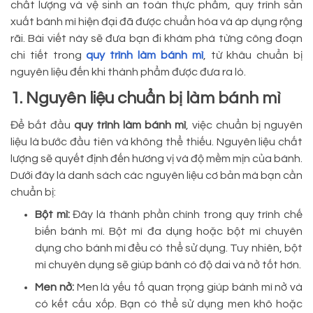
chất lượng và vệ sinh an toàn thực phẩm, quy trình sản
xuất bánh mì hiện đại đã được chuẩn hóa và áp dụng rộng
rãi. Bài viết này sẽ đưa bạn đi khám phá từng công đoạn
chi tiết trong
quy trình làm bánh mì
, từ khâu chuẩn bị
nguyên liệu đến khi thành phẩm được đưa ra lò.
1. Nguyên liệu chuẩn bị làm bánh mì
Để bắt đầu
quy trình làm bánh mì
, việc chuẩn bị nguyên
liệu là bước đầu tiên và không thể thiếu. Nguyên liệu chất
lượng sẽ quyết định đến hương vị và độ mềm mịn của bánh.
Dưới đây là danh sách các nguyên liệu cơ bản mà bạn cần
chuẩn bị:
Bột mì:
Đây là thành phần chính trong quy trình chế
biến bánh mì. Bột mì đa dụng hoặc bột mì chuyên
dụng cho bánh mì đều có thể sử dụng. Tuy nhiên, bột
mì chuyên dụng sẽ giúp bánh có độ dai và nở tốt hơn.
Men nở:
Men là yếu tố quan trọng giúp bánh mì nở và
có kết cấu xốp. Bạn có thể sử dụng men khô hoặc