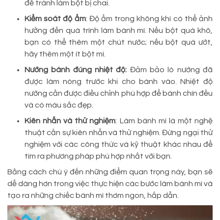
để tránh làm bột bị chai.
Kiểm soát độ ẩm
: Độ ẩm trong không khí có thể ảnh
hưởng đến quá trình làm bánh mì. Nếu bột quá khô,
bạn có thể thêm một chút nước; nếu bột quá ướt,
hãy thêm một ít bột mì.
Nướng bánh đúng nhiệt độ:
Đảm bảo lò nướng đã
được làm nóng trước khi cho bánh vào. Nhiệt độ
nướng cần được điều chỉnh phù hợp để bánh chín đều
và có màu sắc đẹp.
Kiên nhẫn và thử nghiệm
: Làm bánh mì là một nghệ
thuật cần sự kiên nhẫn và thử nghiệm. Đừng ngại thử
nghiệm với các công thức và kỹ thuật khác nhau để
tìm ra phương pháp phù hợp nhất với bạn.
Bằng cách chú ý đến những điểm quan trọng này, bạn sẽ
dễ dàng hơn trong việc thực hiện các bước làm bánh mì và
tạo ra những chiếc bánh mì thơm ngon, hấp dẫn.