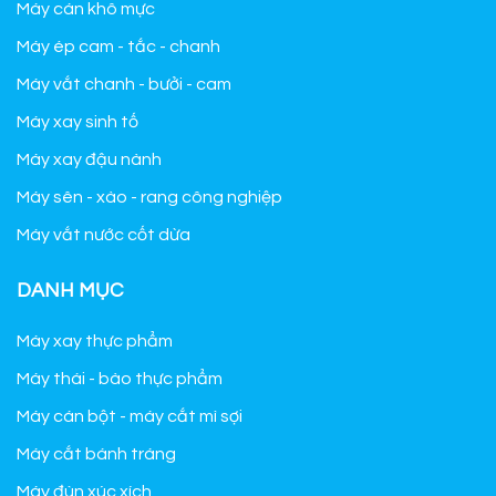
Máy cán khô mực
Máy ép cam - tắc - chanh
Máy vắt chanh - bưởi - cam
Máy xay sinh tố
Máy xay đậu nành
Máy sên - xào - rang công nghiệp
Máy vắt nước cốt dừa
DANH MỤC
Máy xay thực phẩm
Máy thái - bào thực phẩm
Máy cán bột - máy cắt mì sợi
Máy cắt bánh tráng
Máy đùn xúc xích