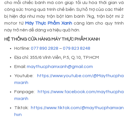
cho mỗi chiếc bánh mà còn giúp tối ưu hóa thời gian và
công sức trong quá trình chế biến. Sự hỗ trợ của các thiết
bị hiện đại như máy trộn bột làm bánh 7kg, trộn bột mì 2
motor từ
Máy Thực Phẩm Xanh
càng làm cho quy trình
này trở nên dễ dàng và hiệu quả hơn.
HỆ THỐNG CỬA HÀNG MÁY THỰC PHẨM XANH
Hotline:
077 890 2828
–
079 823 8248
Địa chỉ: 355/6 Vĩnh Viễn, P.5, Q.10, TP.HCM
Email:
maythucphamxanh@gmail.com
Youtube:
https://www.youtube.com/@Maythucpha
mxanh
Fanpage:
https://www.facebook.com/maythucpha
mxanh
Tiktok:
https://www.tiktok.com/@maythucphamxan
hvn