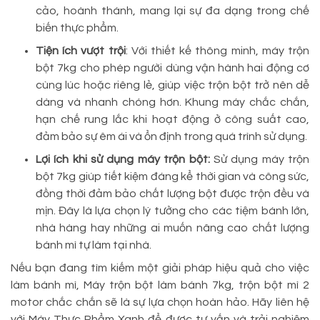
cảo, hoành thánh, mang lại sự đa dạng trong chế
biến thực phẩm.
Tiện ích vượt trội
: Với thiết kế thông minh, máy trộn
bột 7kg cho phép người dùng vận hành hai động cơ
cùng lúc hoặc riêng lẻ, giúp việc trộn bột trở nên dễ
dàng và nhanh chóng hơn. Khung máy chắc chắn,
hạn chế rung lắc khi hoạt động ở công suất cao,
đảm bảo sự êm ái và ổn định trong quá trình sử dụng.
Lợi ích khi sử dụng máy trộn bột:
Sử dụng máy trộn
bột 7kg giúp tiết kiệm đáng kể thời gian và công sức,
đồng thời đảm bảo chất lượng bột được trộn đều và
mịn. Đây là lựa chọn lý tưởng cho các tiệm bánh lớn,
nhà hàng hay những ai muốn nâng cao chất lượng
bánh mì tự làm tại nhà.
Nếu bạn đang tìm kiếm một giải pháp hiệu quả cho việc
làm bánh mì, Máy trộn bột làm bánh 7kg, trộn bột mì 2
motor chắc chắn sẽ là sự lựa chọn hoàn hảo. Hãy liên hệ
với Máy Thực Phẩm Xanh để được tư vấn và trải nghiệm