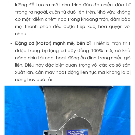
lưỡng để tạo ra một chu trình đảo đa chiều: đảo từ
trong ra ngoài, cuộn từ dưới lên trên. Nhờ vậy, không
có một "điểm chết" nào trong khoang trộn, đảm bảo
mọi thành phần đều được tiếp xúc, hòa quyện với
nhau.
Động cơ (Motor) mạnh mẽ, bền bỉ:
Thiết bị trộn thịt
được trang bị động cơ dây đồng 100% mới, có khả
năng chịu tải cao, hoạt động ổn định trong nhiều giờ
liền. Điều này đặc biệt quan trọng với các cơ sở sản
xuất lớn, cần máy hoạt động liên tục mà không lo bị
nóng hay quá tải.