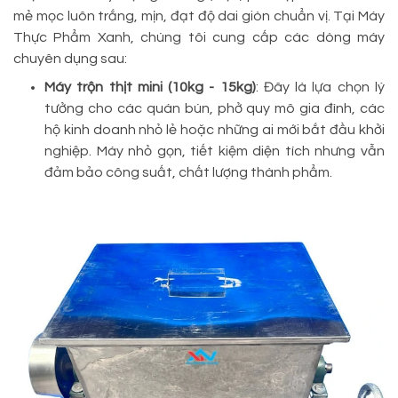
mẻ mọc luôn trắng, mịn, đạt độ dai giòn chuẩn vị. Tại Máy
Thực Phẩm Xanh, chúng tôi cung cấp các dòng máy
chuyên dụng sau:
Máy trộn thịt mini (10kg - 15kg)
: Đây là lựa chọn lý
tưởng cho các quán bún, phở quy mô gia đình, các
hộ kinh doanh nhỏ lẻ hoặc những ai mới bắt đầu khởi
nghiệp. Máy nhỏ gọn, tiết kiệm diện tích nhưng vẫn
đảm bảo công suất, chất lượng thành phẩm.