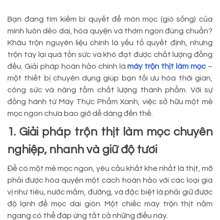
Bạn đang tìm kiếm bí quyết để món mọc (giò sống) của
mình luôn dẻo dai, hòa quyện và thơm ngon đúng chuẩn?
Khâu trộn nguyên liệu chính là yếu tố quyết định, nhưng
trộn tay lại quá tốn sức và khó đạt được chất lượng đồng
đều. Giải pháp hoàn hảo chính là
máy trộn thịt làm mọc
–
một thiết bị chuyên dụng giúp bạn tối ưu hóa thời gian,
công sức và nâng tầm chất lượng thành phẩm. Với sự
đồng hành từ Máy Thực Phẩm Xanh, việc sở hữu một mẻ
mọc ngon chưa bao giờ dễ dàng đến thế.
1. Giải pháp trộn thịt làm mọc chuyên
nghiệp, nhanh và giữ độ tươi
Để có một mẻ mọc ngon, yêu cầu khắt khe nhất là thịt, mỡ
phải được hòa quyện một cách hoàn hảo với các loại gia
vị như tiêu, nước mắm, đường, và đặc biệt là phải giữ được
độ lạnh để mọc dai giòn. Một chiếc máy trộn thịt nằm
ngang có thể đáp ứng tất cả những điều này.