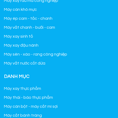
Máy xay rau má công nghiệp
Máy cán khô mực
Máy ép cam - tắc - chanh
Máy vắt chanh - bưởi - cam
Máy xay sinh tố
Máy xay đậu nành
Máy sên - xào - rang công nghiệp
Máy vắt nước cốt dừa
DANH MỤC
Máy xay thực phẩm
Máy thái - bào thực phẩm
Máy cán bột - máy cắt mì sợi
Máy cắt bánh tráng