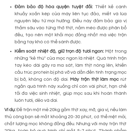
Đảm bảo độ hòa quyện tuyệt đối:
Thiết kế cánh
khuấy xoắn kép của máy liên tục đảo, miết và lùa
nguyên liệu từ mọi hướng. Điều này đảm bảo gia vị
thấm sâu vào từng thớ thịt, nấm mèo được phân bổ
đều, tạo nên một khối mọc đồng nhất mà việc trộn
bằng tay khó có thể sánh được.
Kiểm soát nhiệt độ, giữ trọn độ tươi ngon:
Một trong
những "kẻ thù" của mọc ngon là nhiệt. Quá trình trộn
tay kéo dài gây ra ma sát, làm thịt nóng lên, khiến
cấu trúc protein bị phá vỡ và dẫn đến tình trạng mọc
bị bở, không còn độ dai.
Máy trộn thịt làm mọc
rút
ngắn quá trình này xuống chỉ còn vài phút, hạn chế
tối đa việc sinh nhiệt, giúp mọc sau khi hoàn thành
luôn tươi, dẻo và dai.
Ví dụ:
Để trộn một mẻ 20kg gồm thịt xay, mỡ, gia vị, nếu làm
thủ công bạn sẽ mất khoảng 20-30 phút, cơ thể mệt mỏi,
chất lượng mọc không đồng đều. Nhưng với máy trộn thịt
20kg, toàn bộ quá trình chỉ mất 5-7 phút. Thành phẩm