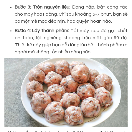
Bước 3: Trộn nguyên liệu
: Đóng nắp, bật công tắc
cho máy hoạt động. Chỉ sau khoảng 5-7 phút, bạn sẽ
có một mẻ mọc dẻo mịn, hòa quyện hoàn hảo.
Bước 4: Lấy thành phẩm:
Tắt máy, sau đó gạt chốt
an toàn, lật nghiêng khoang trộn một góc 90 độ.
Thiết kế này giúp bạn dễ dàng lùa hết thành phẩm ra
ngoài mà không tốn nhiều công sức.