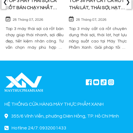
‹
›
TOP 3 MÁY THÁI SỢI CÀ
TOP 3+ MÁY CẮT CÀ RỐT
RỐT BÁN CHẠY NHẤT
THÁI LÁT, THÁI SỢI, HẠT
TRÊN THỊ TRƯỜNG
LỰU
28 Tháng 07, 2026
28 Tháng 07, 2026
Top 3 máy thái sợi cà rốt bán
Top 3 máy cắt cà rốt chuyên
chạy giúp thái nhanh, sợi đều
dụng thái sợi, thái lát, hạt lựu
đẹp, tiết kiệm nhân công. Tư
năng suất cao tại Máy Thực
vấn chọn máy phù hợp và
Phẩm Xanh. Giải pháp tối ưu
mua chính hãng tại Máy Thực
sơ chế cho quán ăn, bếp công
Phẩm Xanh.
nghiệp.
HỆ THỐNG CỬA HÀNG MÁY THỰC PHẨM XANH
355/6 Vĩnh Viễn, phường Diên Hồng, TP. Hồ Chí Minh
Hotline 24/7: 0932001433