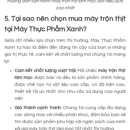
Hướng dẫn vận hành máy trộn thịt làm mọc đạt hiệu quả
cao nhất
5. Tại sao nên chọn mua máy trộn thịt
tại Máy Thực Phẩm Xanh?
Giữa rất nhiều lựa chọn trên thị trường, Máy Thực Phẩm
Xanh tự hào là điểm đến đáng tin cậy của bạn vì những
giá trị thực tế, cam kết về chất lượng mà chúng tôi mang
lại:
Cam kết chất lượng vượt trội:
Mỗi chiếc
máy trộn thịt
làm mọc
được bán ra đều là sản phẩm chính hãng,
được chế tạo từ vật liệu cao cấp, có độ bền cao,
thiết kế tối ưu nhất cho nhu cầu sử dụng của người
Việt.
Giá thành cạnh tranh
: Chúng tôi cung cấp đa dạng
các dòng máy với nhiều phân khúc, đảm bảo bạn sẽ
tìm được sản phẩm phù hợp với ngân sách của mình
với giá máy trộn thịt làm mọc tốt nhất thị trường.