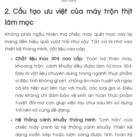
độ tươi
2. Cấu tạo ưu việt của máy trộn thịt
làm mọc
Không phải ngẫu nhiên mà chiếc máy quết mọc này lại
mang đến hiệu quả vượt trội như vậy. Tất cả là nhờ vào
thiết kế thông minh, vật liệu cao cấp.
Chất liệu Inox 304 cao cấp:
Toàn bộ thân máy,
khoang trộn, cánh khuấy đều được làm từ Inox 304.
Đây là vật liệu chuyên dùng trong ngành thực phẩm
vì đặc tính không gỉ sét, chống ăn mòn tuyệt vời ngay
cả khi tiếp xúc liên tục với muối, các loại gia vị. Điều
này không chỉ đảm bảo vệ sinh an toàn thực phẩm
tuyệt đối mà còn giúp việc lau chùi sau khi sử dụng
trở nên vô cùng dễ dàng.
Hệ thống cánh khuấy thông minh
: "Linh hồn" của
chiếc máy chính là hệ thống cánh khuấy. Thiết kế
dạng xoắn kép hoặc lượn sóng được tính toán kỹ