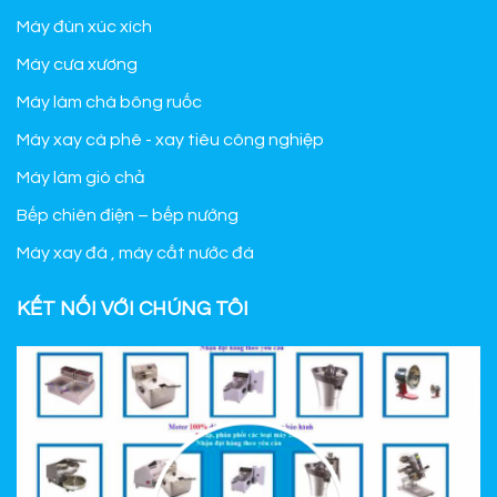
Máy đùn xúc xích
Máy cưa xương
Máy làm chà bông ruốc
Máy xay cà phê - xay tiêu công nghiệp
Máy làm giò chả
Bếp chiên điện – bếp nướng
Máy xay đá , máy cắt nước đá
KẾT NỐI VỚI CHÚNG TÔI