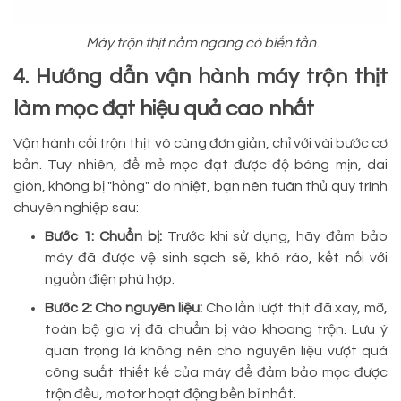
Máy trộn thịt nằm ngang có biến tần
4. Hướng dẫn vận hành máy trộn thịt
làm mọc đạt hiệu quả cao nhất
Vận hành cối trộn thịt vô cùng đơn giản, chỉ với vài bước cơ
bản. Tuy nhiên, để mẻ mọc đạt được độ bóng mịn, dai
giòn, không bị "hỏng" do nhiệt, bạn nên tuân thủ quy trình
chuyên nghiệp sau:
Bước 1: Chuẩn bị:
Trước khi sử dụng, hãy đảm bảo
máy đã được vệ sinh sạch sẽ, khô ráo, kết nối với
nguồn điện phù hợp.
Bước 2: Cho nguyên liệu:
Cho lần lượt thịt đã xay, mỡ,
toàn bộ gia vị đã chuẩn bị vào khoang trộn. Lưu ý
quan trọng là không nên cho nguyên liệu vượt quá
công suất thiết kế của máy để đảm bảo mọc được
trộn đều, motor hoạt động bền bỉ nhất.