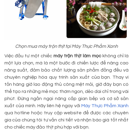
Chọn mua máy trộn thịt tại Máy Thực Phẩm Xanh
Việc đầu tư một chiếc
máy trộn thịt làm mọc
không chỉ là
một lựa chọn, mà là một bước đi chiến lược để nâng cao
năng suất, đảm bảo chất lượng sản phẩm đồng đều và
chuyên nghiệp hóa quy trình sản xuất của bạn. Thay vì
tốn hàng giờ lao động thủ công mệt mỏi, giờ đây bạn có
thể tạo ra những mẻ mọc thơm ngon, dẻo dai chỉ trong vài
phút. Đừng ngần ngại nâng cấp gian bếp và cơ sở sản
xuất của mình. Hãy liên hệ ngay với
Máy Thực Phẩm Xanh
qua hotline hoặc truy cập website để được các chuyên
gia của chúng tôi tư vấn chi tiết và nhận báo giá tốt nhất
cho chiếc máy đảo thịt phù hợp với bạn.