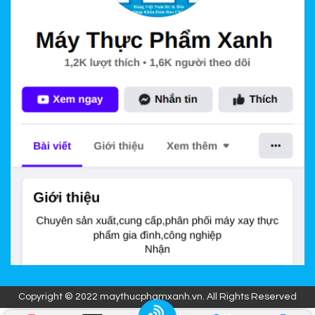
Copyright © 2022 maythucphamxanh.vn. All Rights Reserved