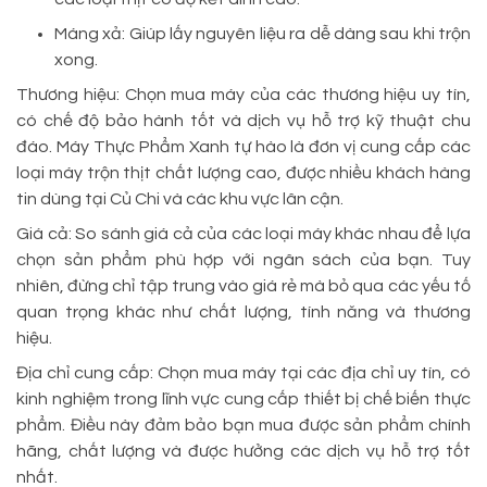
Máng xả: Giúp lấy nguyên liệu ra dễ dàng sau khi trộn
xong.
Thương hiệu: Chọn mua máy của các thương hiệu uy tín,
có chế độ bảo hành tốt và dịch vụ hỗ trợ kỹ thuật chu
đáo. Máy Thực Phẩm Xanh tự hào là đơn vị cung cấp các
loại máy trộn thịt chất lượng cao, được nhiều khách hàng
tin dùng tại Củ Chi và các khu vực lân cận.
Giá cả: So sánh giá cả của các loại máy khác nhau để lựa
chọn sản phẩm phù hợp với ngân sách của bạn. Tuy
nhiên, đừng chỉ tập trung vào giá rẻ mà bỏ qua các yếu tố
quan trọng khác như chất lượng, tính năng và thương
hiệu.
Địa chỉ cung cấp: Chọn mua máy tại các địa chỉ uy tín, có
kinh nghiệm trong lĩnh vực cung cấp thiết bị chế biến thực
phẩm. Điều này đảm bảo bạn mua được sản phẩm chính
hãng, chất lượng và được hưởng các dịch vụ hỗ trợ tốt
nhất.