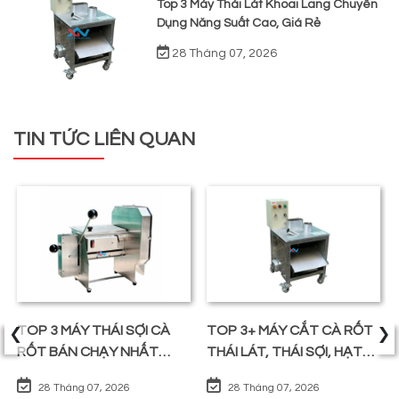
Top 3 Máy Thái Lát Khoai Lang Chuyên
Dụng Năng Suất Cao, Giá Rẻ
28 Tháng 07, 2026
TIN TỨC LIÊN QUAN
‹
›
TOP 3 MÁY THÁI SỢI CÀ
TOP 3+ MÁY CẮT CÀ RỐT
RỐT BÁN CHẠY NHẤT
THÁI LÁT, THÁI SỢI, HẠT
TRÊN THỊ TRƯỜNG
LỰU
28 Tháng 07, 2026
28 Tháng 07, 2026