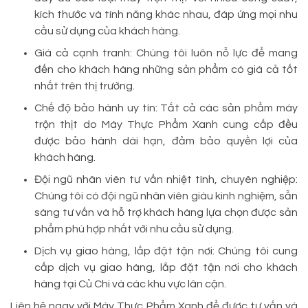
kích thước và tính năng khác nhau, đáp ứng mọi nhu
cầu sử dụng của khách hàng.
Giá cả cạnh tranh: Chúng tôi luôn nỗ lực để mang
đến cho khách hàng những sản phẩm có giá cả tốt
nhất trên thị trường.
Chế độ bảo hành uy tín: Tất cả các sản phẩm máy
trộn thịt do Máy Thực Phẩm Xanh cung cấp đều
được bảo hành dài hạn, đảm bảo quyền lợi của
khách hàng.
Đội ngũ nhân viên tư vấn nhiệt tình, chuyên nghiệp:
Chúng tôi có đội ngũ nhân viên giàu kinh nghiệm, sẵn
sàng tư vấn và hỗ trợ khách hàng lựa chọn được sản
phẩm phù hợp nhất với nhu cầu sử dụng.
Dịch vụ giao hàng, lắp đặt tận nơi: Chúng tôi cung
cấp dịch vụ giao hàng, lắp đặt tận nơi cho khách
hàng tại Củ Chi và các khu vực lân cận.
Liên hệ ngay với Máy Thực Phẩm Xanh để được tư vấn và