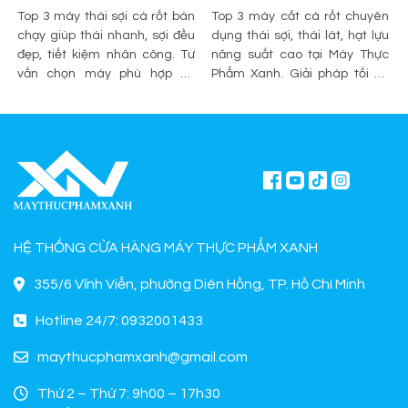
Top 3 máy thái sợi cà rốt bán
Top 3 máy cắt cà rốt chuyên
chạy giúp thái nhanh, sợi đều
dụng thái sợi, thái lát, hạt lựu
đẹp, tiết kiệm nhân công. Tư
năng suất cao tại Máy Thực
vấn chọn máy phù hợp và
Phẩm Xanh. Giải pháp tối ưu
mua chính hãng tại Máy Thực
sơ chế cho quán ăn, bếp công
Phẩm Xanh.
nghiệp.
HỆ THỐNG CỬA HÀNG MÁY THỰC PHẨM XANH
355/6 Vĩnh Viễn, phường Diên Hồng, TP. Hồ Chí Minh
Hotline 24/7: 0932001433
maythucphamxanh@gmail.com
Thứ 2 – Thứ 7: 9h00 – 17h30