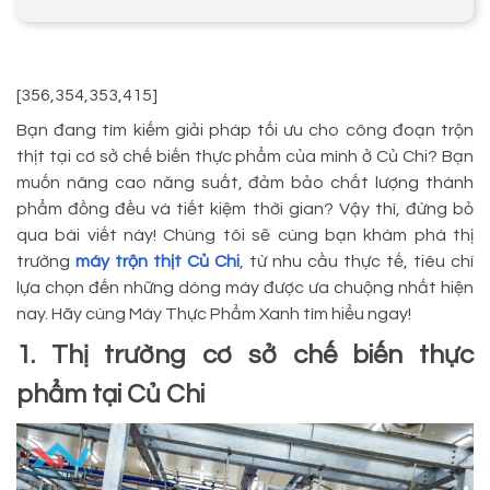
[356,354,353,415]
Bạn đang tìm kiếm giải pháp tối ưu cho công đoạn trộn
thịt tại cơ sở chế biến thực phẩm của mình ở Củ Chi? Bạn
muốn nâng cao năng suất, đảm bảo chất lượng thành
phẩm đồng đều và tiết kiệm thời gian? Vậy thì, đừng bỏ
qua bài viết này! Chúng tôi sẽ cùng bạn khám phá thị
trường
máy trộn thịt Củ Chi
, từ nhu cầu thực tế, tiêu chí
lựa chọn đến những dòng máy được ưa chuộng nhất hiện
nay. Hãy cùng Máy Thực Phẩm Xanh tìm hiểu ngay!
1. Thị trường cơ sở chế biến thực
phẩm tại Củ Chi