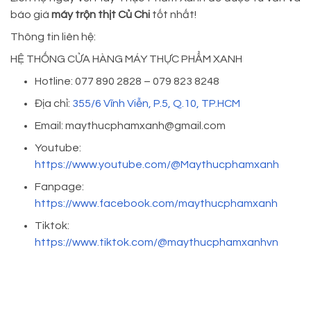
báo giá
máy trộn thịt Củ Chi
tốt nhất!
Thông tin liên hệ:
HỆ THỐNG CỬA HÀNG MÁY THỰC PHẨM XANH
Hotline: 077 890 2828 – 079 823 8248
Địa chỉ:
355/6 Vĩnh Viễn, P.5, Q.10, TP.HCM
Email: maythucphamxanh@gmail.com
Youtube:
https://www.youtube.com/@Maythucphamxanh
Fanpage:
https://www.facebook.com/maythucphamxanh
Tiktok:
https://www.tiktok.com/@maythucphamxanhvn