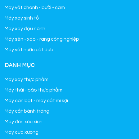
Máy vắt chanh - bưởi - cam
Máy xay sinh tố
Máy xay đậu nành
Máy sên - xào - rang công nghiệp
Máy vắt nước cốt dừa
DANH MỤC
Máy xay thực phẩm
Máy thái - bào thực phẩm
Máy cán bột - máy cắt mì sợi
Máy cắt bánh tráng
Máy đùn xúc xích
Máy cưa xương