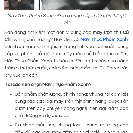
Máy Thực Phẩm Xanh - Đơn vị cung cấp máy trộn thịt giá
tốt
Bạn đang tìm kiếm một đơn vị cung cấp
máy trộn thịt Củ
Chi
uy tín, chất lượng? Hãy đến với
Máy Thực Phẩm Xanh
!
Với nhiều năm kinh nghiệm trong lĩnh vực sản xuất, cung
cấp và phân phối các loại máy móc chế biến thực phẩm,
Máy Thực Phẩm Xanh tự hào là đối tác tin cậy của hàng
trăm cơ sở sản xuất, chế biến thực phẩm tại Củ Chi và các
khu vực lân cận.
Tại sao nên chọn Máy Thực Phẩm Xanh?
Sản phẩm chất lượng, chính hãng: Chúng tôi cam kết
cung cấp các loại máy trộn thịt chính hãng, được sản
xuất trên dây chuyền công nghệ hiện đại, đảm bảo
chất lượng và độ bền cao.
Đa dạng mẫu mã, chủng loại: Chúng tôi cung cấp
đầy đủ các loại máy trộn thịt với nhiều công suất,