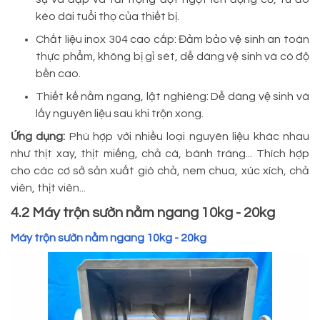
kéo dài tuổi thọ của thiết bị.
Chất liệu inox 304 cao cấp: Đảm bảo vệ sinh an toàn
thực phẩm, không bị gỉ sét, dễ dàng vệ sinh và có độ
bền cao.
Thiết kế nằm ngang, lật nghiêng: Dễ dàng vệ sinh và
lấy nguyên liệu sau khi trộn xong.
Ứng dụng:
Phù hợp với nhiều loại nguyên liệu khác nhau
như thịt xay, thịt miếng, chả cá, bánh tráng... Thích hợp
cho các cơ sở sản xuất giò chả, nem chua, xúc xích, chả
viên, thịt viên...
4.2 Máy trộn sườn nằm ngang 10kg - 20kg
Máy trộn sườn nằm ngang 10kg - 20kg