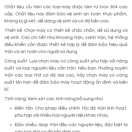
Chất liệu: Ưu tiên các loại máy được làm từ inox 304 cao
cấp. Chất liệu này đảm bảo vệ sinh an toàn thực phẩm,
không bị gỉ sét, dễ dàng vệ sinh và có độ bền cao.
Thiết kế: Chọn máy có thiết kế chắc chắn, dễ sử dụng và
vệ sinh. Các chi tiết như khoang trộn, cánh trộn, hệ thống
điều khiển cần được thiết kế hợp lý để đảm bảo hiệu quả
trộn và an toàn cho người sử dụng.
Công suất: Lựa chọn máy có công suất phù hợp với năng
suất và loại nguyên liệu cần trộn. Nếu bạn thường xuyên
trộn các loại thịt có độ dai cao, hãy chọn máy có công
suất lớn hơn để đảm bảo máy hoạt động ổn định và bền
bỉ.
Tính năng: Xem xét các tính năng bổ sung như:
Biến tần: Cho phép điều chỉnh tốc độ trộn linh hoạt,
phù hợp với nhiều loại nguyên liệu khác nhau.
Đảo chiều: Giúp trộn đều các nguyên liệu, đặc biệt là
các loại thịt có độ kết dính cao.