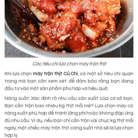
Các tiêu chí lựa chọn máy trộn thịt
Khi lựa chọn
máy trộn thịt Củ Chi
, có một số tiêu chí quan
trọng mà bạn cần xem xét để đảm bảo rằng bạn đang
đầu tư vào một sản phẩm phù hợp và hiệu quả:
Năng suất: Xác định rõ nhu cầu sản xuất của cơ sở bạn.
Bạn cần trộn bao nhiêu kg thịt mỗi mẻ? Lựa chọn máy có
năng suất phù hợp để tránh lãng phí hoặc không đáp ứng
đủ nhu cầu. Ví dụ, nếu bạn chỉ cần trộn vài chục kg thịt mỗi
ngày, một chiếc máy trộn thịt công suất nhỏ sẽ là lựa chọn
hợp lý.