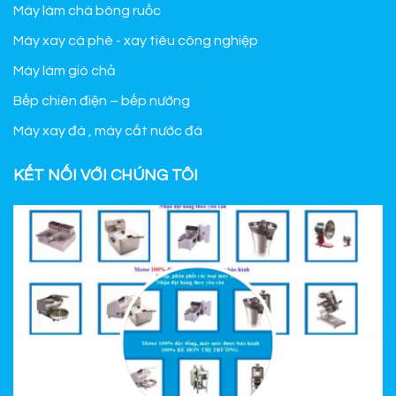
Máy làm chà bông ruốc
Máy xay cà phê - xay tiêu công nghiệp
Máy làm giò chả
Bếp chiên điện – bếp nướng
Máy xay đá , máy cắt nước đá
KẾT NỐI VỚI CHÚNG TÔI