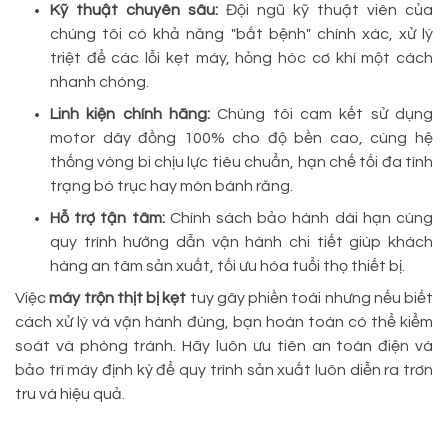
Kỹ thuật chuyên sâu:
Đội ngũ kỹ thuật viên của
chúng tôi có khả năng "bắt bệnh" chính xác, xử lý
triệt để các lỗi kẹt máy, hỏng hóc cơ khí một cách
nhanh chóng.
Linh kiện chính hãng:
Chúng tôi cam kết sử dụng
motor dây đồng 100% cho độ bền cao, cùng hệ
thống vòng bi chịu lực tiêu chuẩn, hạn chế tối đa tình
trạng bó trục hay mòn bánh răng.
Hỗ trợ tận tâm:
Chính sách bảo hành dài hạn cùng
quy trình hướng dẫn vận hành chi tiết giúp khách
hàng an tâm sản xuất, tối ưu hóa tuổi thọ thiết bị.
Việc
máy trộn thịt bị kẹt
tuy gây phiền toái nhưng nếu biết
cách xử lý và vận hành đúng, bạn hoàn toàn có thể kiểm
soát và phòng tránh. Hãy luôn ưu tiên an toàn điện và
bảo trì máy định kỳ để quy trình sản xuất luôn diễn ra trơn
tru và hiệu quả.