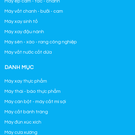
Máy ép cam - tắc - chanh
Máy vắt chanh - bưởi - cam
Máy xay sinh tố
Máy xay đậu nành
Máy sên - xào - rang công nghiệp
Máy vắt nước cốt dừa
DANH MỤC
Máy xay thực phẩm
Máy thái - bào thực phẩm
Máy cán bột - máy cắt mì sợi
Máy cắt bánh tráng
Máy đùn xúc xích
Máy cưa xương