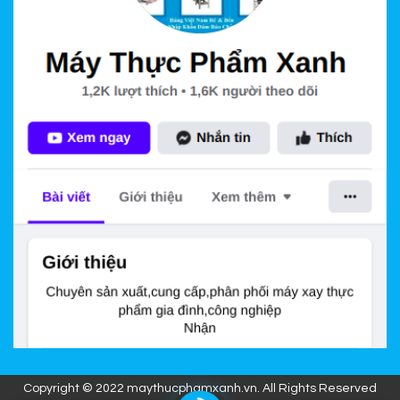
Copyright © 2022 maythucphamxanh.vn. All Rights Reserved