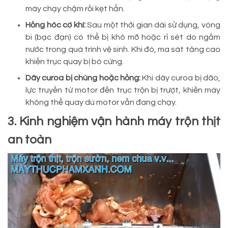
máy chạy chậm rồi kẹt hẳn.
Hỏng hóc cơ khí:
Sau một thời gian dài sử dụng, vòng
bi (bạc đạn) có thể bị khô mỡ hoặc rỉ sét do ngấm
nước trong quá trình vệ sinh. Khi đó, ma sát tăng cao
khiến trục quay bị bó cứng.
Dây curoa bị chùng hoặc hỏng:
Khi dây curoa bị dão,
lực truyền từ motor đến trục trộn bị trượt, khiến máy
không thể quay dù motor vẫn đang chạy.
3. Kinh nghiệm vận hành máy trộn thịt
an toàn