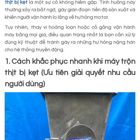
thịt bị kẹt
là một sự cố không hiếm gặp. Tình huống này
thường xảy ra bất ngờ, gây gián đoạn tiến độ sản xuất và
khiến người vận hành lo lắng về hư hỏng motor.
Tuy nhiên, thay vì hoảng loạn hoặc cố gắng vận hành
máy bằng mọi giá, điều quan trọng nhất là bạn cần xử lý
đúng kỹ thuật để tránh gây ra những hư hỏng nặng hơn
cho hệ thống truyền động.
1. Cách khắc phục nhanh khi máy trộn
thịt bị kẹt (Ưu tiên giải quyết nhu cầu
người dùng)