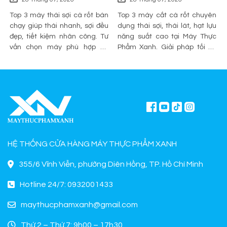
Top 3 máy thái sợi cà rốt bán
Top 3 máy cắt cà rốt chuyên
chạy giúp thái nhanh, sợi đều
dụng thái sợi, thái lát, hạt lựu
đẹp, tiết kiệm nhân công. Tư
năng suất cao tại Máy Thực
vấn chọn máy phù hợp và
Phẩm Xanh. Giải pháp tối ưu
mua chính hãng tại Máy Thực
sơ chế cho quán ăn, bếp công
Phẩm Xanh.
nghiệp.
HỆ THỐNG CỬA HÀNG MÁY THỰC PHẨM XANH
355/6 Vĩnh Viễn, phường Diên Hồng, TP. Hồ Chí Minh
Hotline 24/7: 0932001433
maythucphamxanh@gmail.com
Thứ 2 – Thứ 7: 9h00 – 17h30