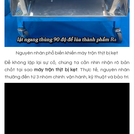
Nguyên nhân phổ biến khiến máy trộn thịt bị kẹt
Để không lặp lại sự cố, chúng ta cần nhìn nhận rõ bản
chất tại sao
máy trộn thịt bị kẹt
. Thực tế, nguyên nhân
thường đến từ 3 nhóm chính: vận hành, kỹ thuật và bảo trì.