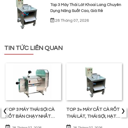
Top 3 Máy Thái Lát Khoai Lang Chuyên
Dụng Năng Suất Cao, Giá Rẻ
28 Tháng 07, 2026
TIN TỨC LIÊN QUAN
‹
›
TOP 3 MÁY THÁI SỢI CÀ
TOP 3+ MÁY CẮT CÀ RỐT
RỐT BÁN CHẠY NHẤT
THÁI LÁT, THÁI SỢI, HẠT
TRÊN THỊ TRƯỜNG
LỰU
28 Tháng 07, 2026
28 Tháng 07, 2026