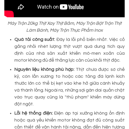
Máy Trộn 20kg Thịt Xay Thịt Bằm, Máy Trộn Bột Trộn Thịt
Làm Bánh, Máy Trộn Thực Phẩm Inox
Quá tải công suất:
Đây là lỗi phổ biến nhất. Việc cố
gắng nhồi nhét lượng thịt vượt quá dung tích quy
định của nhà sản xuất khiến mô-men xoắn của
motor không đủ để thắng lực cản của khối thịt đặc.
Nguyên liệu không phù hợp:
Thịt chưa được sơ chế
kỹ, còn lẫn xương to hoặc các tảng đá lạnh kích
thước lớn có thể bị kẹt vào khe hở giữa cánh khuấy
và thành lồng. Ngoài ra, những sợi gân dai quấn chặt
vào trục quay cũng là "thủ phạm" khiến máy dừng
đột ngột.
Lỗi hệ thống điện:
Điện áp tại xưởng không ổn định
hoặc quá yếu khiến motor không đạt đủ công suất
cần thiết để vận hành tải nặng, dẫn đến hiện tượng