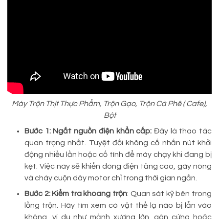
Máy Trộn Thịt Thực Phẩm, Trộn Gạo, Trộn Cà Phê ( Cafe),
Bột
Bước 1: Ngắt nguồn điện khẩn cấp:
Đây là thao tác
quan trọng nhất. Tuyệt đối không cố nhấn nút khởi
động nhiều lần hoặc cố tình để máy chạy khi đang bị
kẹt. Việc này sẽ khiến dòng điện tăng cao, gây nóng
và cháy cuộn dây motor chỉ trong thời gian ngắn.
Bước 2: Kiểm tra khoang trộn
: Quan sát kỹ bên trong
lồng trộn. Hãy tìm xem có vật thể lạ nào bị lẫn vào
không, ví dụ như mảnh xương lớn, gân cứng hoặc