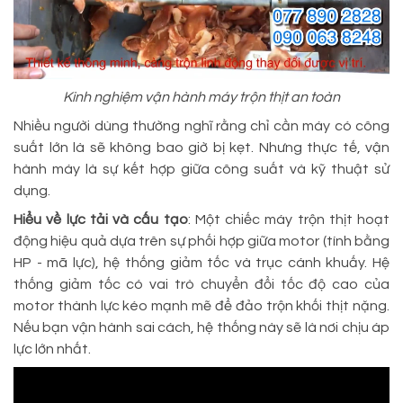
Kinh nghiệm vận hành máy trộn thịt an toàn
Nhiều người dùng thường nghĩ rằng chỉ cần máy có công
suất lớn là sẽ không bao giờ bị kẹt. Nhưng thực tế, vận
hành máy là sự kết hợp giữa công suất và kỹ thuật sử
dụng.
Hiểu về lực tải và cấu tạo
: Một chiếc máy trộn thịt hoạt
động hiệu quả dựa trên sự phối hợp giữa motor (tính bằng
HP - mã lực), hệ thống giảm tốc và trục cánh khuấy. Hệ
thống giảm tốc có vai trò chuyển đổi tốc độ cao của
motor thành lực kéo mạnh mẽ để đảo trộn khối thịt nặng.
Nếu bạn vận hành sai cách, hệ thống này sẽ là nơi chịu áp
lực lớn nhất.