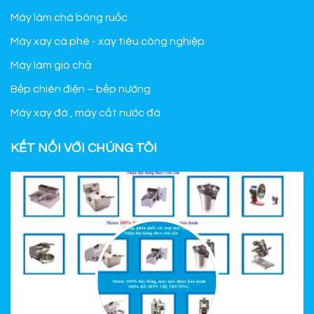
Máy làm chà bông ruốc
Máy xay cà phê - xay tiêu công nghiệp
Máy làm giò chả
Bếp chiên điện – bếp nướng
Máy xay đá , máy cắt nước đá
KẾT NỐI VỚI CHÚNG TÔI