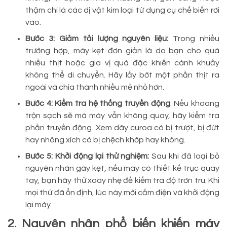
thậm chí là các dị vật kim loại từ dụng cụ chế biến rơi
vào.
Bước 3: Giảm tải lượng nguyên liệu:
Trong nhiều
trường hợp, máy kẹt đơn giản là do bạn cho quá
nhiều thịt hoặc gia vị quá đặc khiến cánh khuấy
không thể di chuyển. Hãy lấy bớt một phần thịt ra
ngoài và chia thành nhiều mẻ nhỏ hơn.
Bước 4: Kiểm tra hệ thống truyền động
: Nếu khoang
trộn sạch sẽ mà máy vẫn không quay, hãy kiểm tra
phần truyền động. Xem dây curoa có bị trượt, bị đứt
hay nhông xích có bị chệch khớp hay không.
Bước 5: Khởi động lại thử nghiệm:
Sau khi đã loại bỏ
nguyên nhân gây kẹt, nếu máy có thiết kế trục quay
tay, bạn hãy thử xoay nhẹ để kiểm tra độ trơn tru. Khi
mọi thứ đã ổn định, lúc này mới cắm điện và khởi động
lại máy.
2. Nguyên nhân phổ biến khiến máy