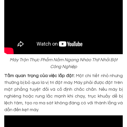
Máy Trộn Thực Phẩm Nằm Ngang Nhào Thịt Nhồi Bột
Công Nghiệp
Tầm quan trọng của việc lắp đặt:
Một chi tiết nhỏ nhưng
thường bị bỏ qua là vị trí đặt máy. Máy phải được đặt trên
mặt phẳng tuyệt đối và cố định chắc chắn. Nếu máy bị
nghiêng hoặc rung lắc mạnh khi chạy, trục khuấy dễ bị
lệch tâm, tạo ra ma sát không đáng có với thành lồng và
dẫn đến kẹt máy.