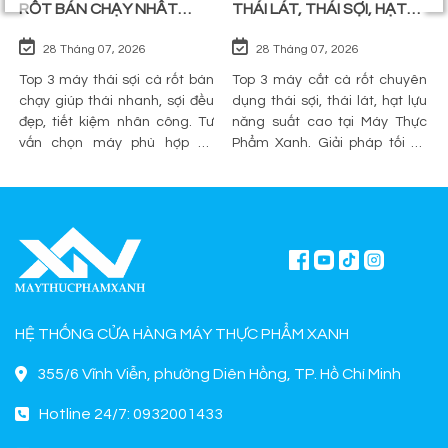
RỐT BÁN CHẠY NHẤT
THÁI LÁT, THÁI SỢI, HẠT
TRÊN THỊ TRƯỜNG
LỰU
28 Tháng 07, 2026
28 Tháng 07, 2026
Top 3 máy thái sợi cà rốt bán
Top 3 máy cắt cà rốt chuyên
chạy giúp thái nhanh, sợi đều
dụng thái sợi, thái lát, hạt lựu
đẹp, tiết kiệm nhân công. Tư
năng suất cao tại Máy Thực
vấn chọn máy phù hợp và
Phẩm Xanh. Giải pháp tối ưu
mua chính hãng tại Máy Thực
sơ chế cho quán ăn, bếp công
Phẩm Xanh.
nghiệp.
HỆ THỐNG CỬA HÀNG MÁY THỰC PHẨM XANH
355/6 Vĩnh Viễn, phường Diên Hồng, TP. Hồ Chí Minh
Hotline 24/7: 0932001433