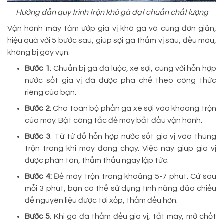
Hướng dẫn quy trình trộn khô gà đạt chuẩn chất lượng
Vận hành máy tẩm ướp gia vị khô gà vô cùng đơn giản,
hiệu quả với 5 bước sau, giúp sợi gà thấm vị sâu, đều màu,
không bị gãy vụn:
Bước 1
: Chuẩn bị gà đã luộc, xé sợi, cùng với hỗn hợp
nước sốt gia vị đã được pha chế theo công thức
riêng của bạn.
Bước 2
: Cho toàn bộ phần gà xé sợi vào khoang trộn
của máy. Bật công tắc để máy bắt đầu vận hành.
Bước 3
: Từ từ đổ hỗn hợp nước sốt gia vị vào thùng
trộn trong khi máy đang chạy. Việc này giúp gia vị
được phân tán, thẩm thấu ngay lập tức.
Bước 4:
Để máy trộn trong khoảng 5-7 phút. Cứ sau
mỗi 3 phút, bạn có thể sử dụng tính năng đảo chiều
để nguyên liệu được tơi xốp, thấm đều hơn.
Bước 5
: Khi gà đã thấm đều gia vị, tắt máy, mở chốt