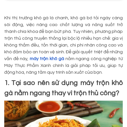
Khi thị trường khô gà lá chanh, khô gà bơ tỏi ngày càng
sôi động, việc nâng cao chất lượng và năng suất trở
thành chìa khóa để bạn bứt phá. Tuy nhiên, phương pháp
trộn thủ công truyền thống lại bộc lộ nhiều hạn chế: gia vị
không thấm đều, tốn thời gian, chi phí nhân công cao và
khó đảm bảo an toàn vệ sinh. Để giải quyết triệt để những
vấn đề này,
máy trộn khô gà
nằm ngang công nghiệp từ
Máy Thực Phẩm Xanh chính là giải pháp tối ưu, giúp tự
động hóa, nâng tầm quy trình sản xuất của bạn.
1. Tại sao nên sử dụng máy trộn khô
gà nằm ngang thay vì trộn thủ công?