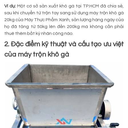
Ví dụ:
Một cơ sở sản xuất khô gà tại TP.HCM đã chia sẻ,
sau khi chuyển từ trộn tay sang sử dụng máy trộn khô gà
20kg của Máy Thực Phẩm Xanh, sản lượng hàng ngày của
họ đã tăng từ 50kg lên đến 200kg mà không cần phải
thuê thêm bất kỳ nhân công nào.
2. Đặc điểm kỹ thuật và cấu tạo ưu việt
của máy trộn khô gà