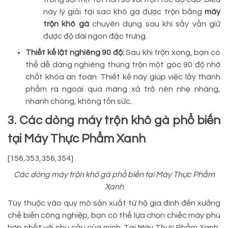
này lý giải tại sao khô gà được trộn bằng
máy
trộn khô gà
chuyên dụng sau khi sấy vẫn giữ
được độ dai ngon đặc trưng.
Thiết kế lật nghiêng 90 độ:
Sau khi trộn xong, bạn có
thể dễ dàng nghiêng thùng trộn một góc 90 độ nhờ
chốt khóa an toàn. Thiết kế này giúp việc lấy thành
phẩm ra ngoài qua máng xả trở nên nhẹ nhàng,
nhanh chóng, không tốn sức.
3. Các dòng máy trộn khô gà phổ biến
tại Máy Thực Phẩm Xanh
[156,353,356,354]
Các dòng máy trộn khô gà phổ biến tại Máy Thực Phẩm
Xanh
Tùy thuộc vào quy mô sản xuất từ hộ gia đình đến xưởng
chế biến công nghiệp, bạn có thể lựa chọn chiếc máy phù
hợp nhất với nhu cầu của mình. Tại Máy Thực Phẩm Xanh,