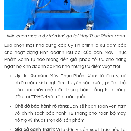
Nên chọn mua máy trộn khô gà tại Máy Thực Phẩm Xanh
Lựa chọn một nhà cung cấp uy tín chính là sự đảm bảo
cho hoạt động kinh doanh lâu dài của bạn. Máy Thực
Phẩm Xanh tự hào mang đến giải pháp tối ưu cho hàng
ngàn hộ kinh doanh đồ khô nhờ những ưu điểm vượt trội:
Uy tín lâu năm:
Máy Thực Phẩm Xanh là đơn vị có
nhiều năm kinh nghiệm chuyên sản xuất, phân phối
các loại máy chế biến thực phẩm bằng Inox hàng
đầu tại TP.HCM và trên toàn quốc.
Chế độ bảo hành rõ ràng:
Bạn sẽ hoàn toàn yên tâm
với chính sách bảo hành 12 tháng cho toàn bộ máy,
hỗ trợ kỹ thuật trọn đời sản phẩm.
Giá cả cạnh tranh:
Vì là đơn vị sản xuất trực tiếp tại