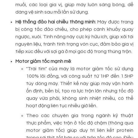
muối, các loại gia vị, giúp máy luôn sáng bóng, dễ
dàng vệ sinh sau mỗi lần sử dụng.
Hệ thống đảo hai chiều thông minh
: Máy được trang
bị công tắc đảo chiều, cho phép cánh khuấy quay
ngược, xuôi. Tính năng này cực kỳ hữu ích, giúp xới tơi
nguyên liệu, tránh tình trạng vón cục, đảm bảo gia vị
tiếp xúc đều với sợi gà ở mọi góc độ trong thùng trộn.
Motor giảm tốc mạnh mẽ
:
"Trái tim" của máy là motor giảm tốc sử dụng
100% lõi đồng, với công suất từ 1HP đến 1.5HP
tùy dòng máy. Thiết kế này giúp máy vận hành
ổn định, bền bỉ, tạo ra lực trộn lớn nhưng tốc độ
quay vừa phải, không sinh nhiệt nhiều, có thể
hoạt động liên tục nhiều giờ liền.
Theo các chuyên gia trong ngành kỹ thuật
thực phẩm, việc trộn ở tốc độ chậm (thông qua
motor giảm tốc) giúp duy trì liên kết protein
trong sợi thịt tốt hơn so với trộn tốc độ cao. Điều