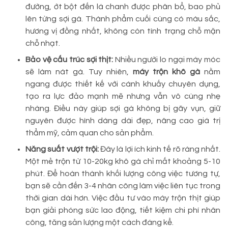
đường, ớt bột đến lá chanh được phân bổ, bao phủ
lên từng sợi gà. Thành phẩm cuối cùng có màu sắc,
hương vị đồng nhất, không còn tình trạng chỗ mặn
chỗ nhạt.
Bảo vệ cấu trúc sợi thịt:
Nhiều người lo ngại máy móc
sẽ làm nát gà. Tuy nhiên,
máy trộn khô gà
nằm
ngang được thiết kế với cánh khuấy chuyên dụng,
tạo ra lực đảo mạnh mẽ nhưng vẫn vô cùng nhẹ
nhàng. Điều này giúp sợi gà không bị gãy vụn, giữ
nguyên được hình dáng dài đẹp, nâng cao giá trị
thẩm mỹ, cảm quan cho sản phẩm.
Năng suất vượt trội:
Đây là lợi ích kinh tế rõ ràng nhất.
Một mẻ trộn từ 10-20kg khô gà chỉ mất khoảng 5-10
phút. Để hoàn thành khối lượng công việc tương tự,
bạn sẽ cần đến 3-4 nhân công làm việc liên tục trong
thời gian dài hơn. Việc đầu tư vào máy trộn thịt giúp
bạn giải phóng sức lao động, tiết kiệm chi phí nhân
công, tăng sản lượng một cách đáng kể.