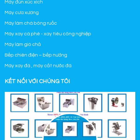
Máy đùn xúc xích
Máy cưa xương
Máy làm chà bông ruốc
Máy xay cà phê - xay tiêu công nghiệp
Máy làm giò chả
Bếp chiên điện – bếp nướng
Máy xay đá , máy cắt nước đá
KẾT NỐI VỚI CHÚNG TÔI