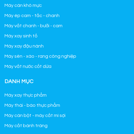
Máy cán khô mực
Máy ép cam - tắc - chanh
Máy vắt chanh - bưởi - cam
Máy xay sinh tố
Máy xay đậu nành
Máy sên - xào - rang công nghiệp
Máy vắt nước cốt dừa
DANH MỤC
Máy xay thực phẩm
Máy thái - bào thực phẩm
Máy cán bột - máy cắt mì sợi
Máy cắt bánh tráng