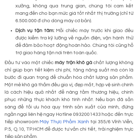
xưởng, không qua trung gian, chúng tôi cam kết
mang đến cho bạn mức giá tốt nhất thị trường (chỉ từ
6.500.000 đ cho dòng máy cơ bản).
Dịch vụ tận tâm:
Mỗi chiếc máy trước khi giao đều
được kiểm tra kỹ lưỡng về nguồn điện, vận hành thử
để đảm bảo hoạt động hoàn hảo. Chúng tôi cũng hỗ
trợ giao hàng tận nơi trên toàn quốc.
Đầu tư vào một chiếc
máy trộn khô gà
chất lượng không
chỉ giúp bạn tiết kiệm chi phí, tăng năng suất mà còn là
bước đi quan trọng để chuẩn hóa chất lượng sản phẩm.
Một mẻ khô gà thấm đều gia vị, đẹp mắt, hợp vệ sinh chính
là cách hiệu quả nhất để nâng tầm thương hiệu, chinh
phục những thực khách khó tính nhất. Nếu bạn đã sẵn
sàng để tối ưu hóa quy trình sản xuất của mình, đừng
ngần ngại liên hệ ngay Hotline 0932001433 hoặc đến trực
tiếp showroom
Máy Thực Phẩm Xanh
tại 355/6 Vĩnh Viễn,
P.5, Q.10, TP.HCM để được tư vấn chi tiết, trải nghiệm trực
tiếp sản phẩm.