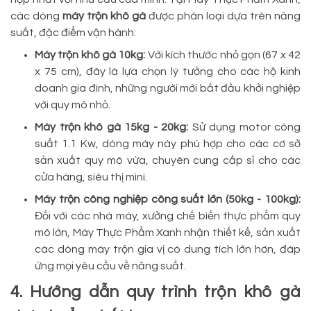
các dòng
máy trộn khô gà
được phân loại dựa trên năng
suất, đặc điểm vận hành:
Máy trộn khô gà 10kg:
Với kích thước nhỏ gọn (67 x 42
x 75 cm), đây là lựa chọn lý tưởng cho các hộ kinh
doanh gia đình, những người mới bắt đầu khởi nghiệp
với quy mô nhỏ.
Máy trộn khô gà 15kg - 20kg:
Sử dụng motor công
suất 1.1 Kw, dòng máy này phù hợp cho các cơ sở
sản xuất quy mô vừa, chuyên cung cấp sỉ cho các
cửa hàng, siêu thị mini.
Máy trộn công nghiệp công suất lớn (50kg - 100kg):
Đối với các nhà máy, xưởng chế biến thực phẩm quy
mô lớn, Máy Thực Phẩm Xanh nhận thiết kế, sản xuất
các dòng máy trộn gia vị có dung tích lớn hơn, đáp
ứng mọi yêu cầu về năng suất.
4. Hướng dẫn quy trình trộn khô gà