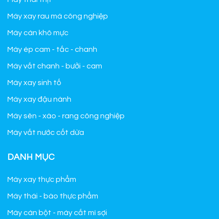
Máy xay rau má công nghiệp
Máy cán khô mực
Máy ép cam - tắc - chanh
Máy vắt chanh - bưởi - cam
Máy xay sinh tố
Máy xay đậu nành
Máy sên - xào - rang công nghiệp
Máy vắt nước cốt dừa
DANH MỤC
Máy xay thực phẩm
Máy thái - bào thực phẩm
Máy cán bột - máy cắt mì sợi