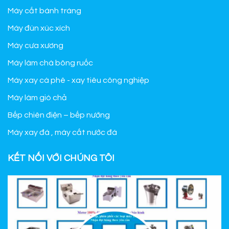
Máy cắt bánh tráng
Máy đùn xúc xích
Máy cưa xương
Máy làm chà bông ruốc
Máy xay cà phê - xay tiêu công nghiệp
Máy làm giò chả
Bếp chiên điện – bếp nướng
Máy xay đá , máy cắt nước đá
KẾT NỐI VỚI CHÚNG TÔI