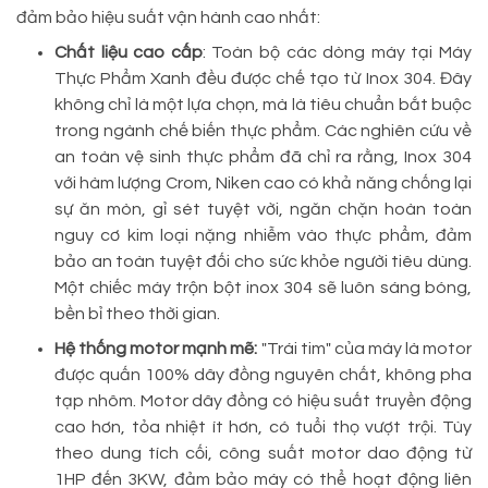
đảm bảo hiệu suất vận hành cao nhất:
Chất liệu cao cấp
: Toàn bộ các dòng máy tại Máy
Thực Phẩm Xanh đều được chế tạo từ Inox 304. Đây
không chỉ là một lựa chọn, mà là tiêu chuẩn bắt buộc
trong ngành chế biến thực phẩm. Các nghiên cứu về
an toàn vệ sinh thực phẩm đã chỉ ra rằng, Inox 304
với hàm lượng Crom, Niken cao có khả năng chống lại
sự ăn mòn, gỉ sét tuyệt vời, ngăn chặn hoàn toàn
nguy cơ kim loại nặng nhiễm vào thực phẩm, đảm
bảo an toàn tuyệt đối cho sức khỏe người tiêu dùng.
Một chiếc máy trộn bột inox 304 sẽ luôn sáng bóng,
bền bỉ theo thời gian.
Hệ thống motor mạnh mẽ:
"Trái tim" của máy là motor
được quấn 100% dây đồng nguyên chất, không pha
tạp nhôm. Motor dây đồng có hiệu suất truyền động
cao hơn, tỏa nhiệt ít hơn, có tuổi thọ vượt trội. Tùy
theo dung tích cối, công suất motor dao động từ
1HP đến 3KW, đảm bảo máy có thể hoạt động liên