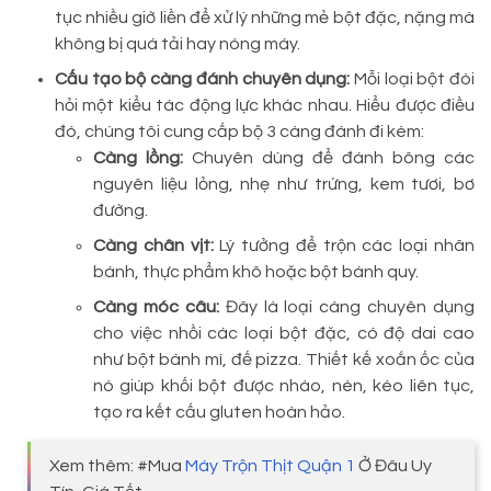
tục nhiều giờ liền để xử lý những mẻ bột đặc, nặng mà
không bị quá tải hay nóng máy.
Cấu tạo bộ càng đánh chuyên dụng:
Mỗi loại bột đòi
hỏi một kiểu tác động lực khác nhau. Hiểu được điều
đó, chúng tôi cung cấp bộ 3 càng đánh đi kèm:
Càng lồng:
Chuyên dùng để đánh bông các
nguyên liệu lỏng, nhẹ như trứng, kem tươi, bơ
đường.
Càng chân vịt:
Lý tưởng để trộn các loại nhân
bánh, thực phẩm khô hoặc bột bánh quy.
Càng móc câu:
Đây là loại càng chuyên dụng
cho việc nhồi các loại bột đặc, có độ dai cao
như bột bánh mì, đế pizza. Thiết kế xoắn ốc của
nó giúp khối bột được nhào, nén, kéo liên tục,
tạo ra kết cấu gluten hoàn hảo.
Xem thêm: #Mua
Máy Trộn Thịt Quận 1
Ở Đâu Uy