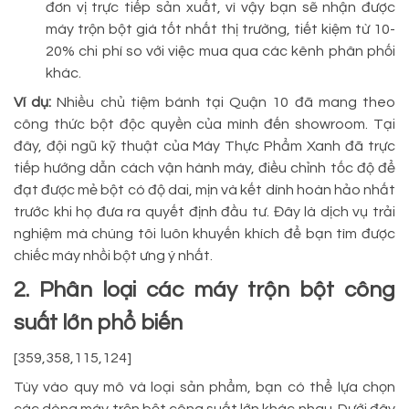
đơn vị trực tiếp sản xuất, vì vậy bạn sẽ nhận được
máy trộn bột giá tốt nhất thị trường, tiết kiệm từ 10-
20% chi phí so với việc mua qua các kênh phân phối
khác.
Ví dụ:
Nhiều chủ tiệm bánh tại Quận 10 đã mang theo
công thức bột độc quyền của mình đến showroom. Tại
đây, đội ngũ kỹ thuật của Máy Thực Phẩm Xanh đã trực
tiếp hướng dẫn cách vận hành máy, điều chỉnh tốc độ để
đạt được mẻ bột có độ dai, mịn và kết dính hoàn hảo nhất
trước khi họ đưa ra quyết định đầu tư. Đây là dịch vụ trải
nghiệm mà chúng tôi luôn khuyến khích để bạn tìm được
chiếc máy nhồi bột ưng ý nhất.
2. Phân loại các máy trộn bột công
suất lớn phổ biến
[359,358,115,124]
Tùy vào quy mô và loại sản phẩm, bạn có thể lựa chọn