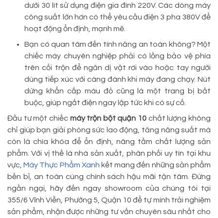
dưới 30 lít sử dụng điện gia đình 220V. Các dòng máy
công suất lớn hơn có thể yêu cầu điện 3 pha 380V để
hoạt động ổn định, mạnh mẽ.
Bạn có quan tâm đến tính năng an toàn không? Một
chiếc máy chuyên nghiệp phải có lồng bảo vệ phía
trên cối trộn để ngăn dị vật rơi vào hoặc tay người
dùng tiếp xúc với càng đánh khi máy đang chạy. Nút
dừng khẩn cấp màu đỏ cũng là một trang bị bắt
buộc, giúp ngắt điện ngay lập tức khi có sự cố.
Đầu tư một chiếc
máy trộn bột quận 10
chất lượng không
chỉ giúp bạn giải phóng sức lao động, tăng năng suất mà
còn là chìa khóa để ổn định, nâng tầm chất lượng sản
phẩm. Với vị thế là nhà sản xuất, phân phối uy tín tại khu
vực,
Máy Thực Phẩm Xanh
kết mang đến những sản phẩm
bền bỉ, an toàn cùng chính sách hậu mãi tận tâm. Đừng
ngần ngại, hãy đến ngay showroom của chúng tôi tại
355/6 Vĩnh Viễn, Phường 5, Quận 10 để tự mình trải nghiệm
sản phẩm, nhận được những tư vấn chuyên sâu nhất cho