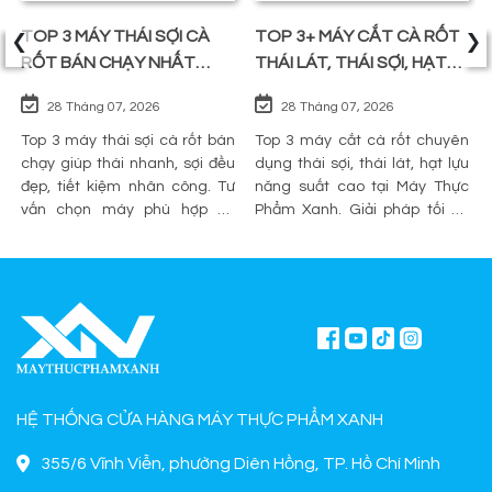
‹
›
TOP 3 MÁY THÁI SỢI CÀ
TOP 3+ MÁY CẮT CÀ RỐT
RỐT BÁN CHẠY NHẤT
THÁI LÁT, THÁI SỢI, HẠT
TRÊN THỊ TRƯỜNG
LỰU
28 Tháng 07, 2026
28 Tháng 07, 2026
Top 3 máy thái sợi cà rốt bán
Top 3 máy cắt cà rốt chuyên
chạy giúp thái nhanh, sợi đều
dụng thái sợi, thái lát, hạt lựu
đẹp, tiết kiệm nhân công. Tư
năng suất cao tại Máy Thực
vấn chọn máy phù hợp và
Phẩm Xanh. Giải pháp tối ưu
mua chính hãng tại Máy Thực
sơ chế cho quán ăn, bếp công
Phẩm Xanh.
nghiệp.
HỆ THỐNG CỬA HÀNG MÁY THỰC PHẨM XANH
355/6 Vĩnh Viễn, phường Diên Hồng, TP. Hồ Chí Minh