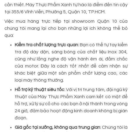
cần thiết. Máy Thực Phẩm Xanh tự hào là điểm đến tin cậy
tại 355/6 Vĩnh Viễn, Phường 5, Quận 10, TP.HCM.
Việc mua hàng trực tiếp tại showroom Quận 10 của
chúng tôi mang lại cho bạn những lợi ích không thể bỏ
qua:
Kiểm tra chất lượng trực quan
: Bạn có thể tự tay kiểm
tra độ dày dặn, sáng bóng của chất liệu Inox 304,
cũng như lắng nghe độ vận hành êm ái, đầm chắc
của motor. Đây là cách tốt nhất để cảm nhận sự
khác biệt giữa một sản phẩm chất lượng cao, các
loại máy thông thường.
Hỗ trợ kỹ thuật siêu tốc
: Với vị trí trung tâm, đội ngũ kỹ
thuật của Máy Thực Phẩm Xanh cam kết có mặt để
hỗ trợ, xử lý sự cố cho các bạn ở nội thành trong vòng
24 giờ, đảm bảo hoạt động kinh doanh không bị gián
đoạn.
Giá gốc tại xưởng, không qua trung gian
: Chúng tôi là