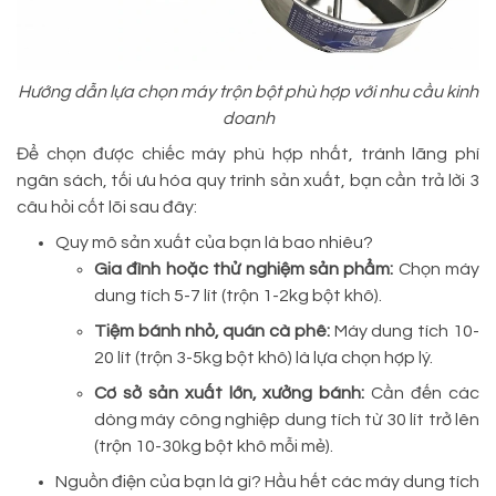
Hướng dẫn lựa chọn máy trộn bột phù hợp với nhu cầu kinh
doanh
Để chọn được chiếc máy phù hợp nhất, tránh lãng phí
ngân sách, tối ưu hóa quy trình sản xuất, bạn cần trả lời 3
câu hỏi cốt lõi sau đây:
Quy mô sản xuất của bạn là bao nhiêu?
Gia đình hoặc thử nghiệm sản phẩm:
Chọn máy
dung tích 5-7 lít (trộn 1-2kg bột khô).
Tiệm bánh nhỏ, quán cà phê:
Máy dung tích 10-
20 lít (trộn 3-5kg bột khô) là lựa chọn hợp lý.
Cơ sở sản xuất lớn, xưởng bánh:
Cần đến các
dòng máy công nghiệp dung tích từ 30 lít trở lên
(trộn 10-30kg bột khô mỗi mẻ).
Nguồn điện của bạn là gì? Hầu hết các máy dung tích