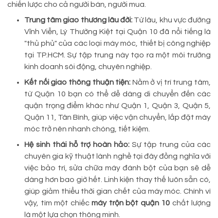
chiến lược cho cả người bán, người mua.
Trung tâm giao thương lâu đời:
Từ lâu, khu vực đường
Vĩnh Viễn, Lý Thường Kiệt tại Quận 10 đã nổi tiếng là
"thủ phủ" của các loại máy móc, thiết bị công nghiệp
tại TP.HCM. Sự tập trung này tạo ra một môi trường
kinh doanh sôi động, chuyên nghiệp.
Kết nối giao thông thuận tiện:
Nằm ở vị trí trung tâm,
từ Quận 10 bạn có thể dễ dàng di chuyển đến các
quận trọng điểm khác như Quận 1, Quận 3, Quận 5,
Quận 11, Tân Bình, giúp việc vận chuyển, lắp đặt máy
móc trở nên nhanh chóng, tiết kiệm.
Hệ sinh thái hỗ trợ hoàn hảo:
Sự tập trung của các
chuyên gia kỹ thuật lành nghề tại đây đồng nghĩa với
việc bảo trì, sửa chữa máy đánh bột của bạn sẽ dễ
dàng hơn bao giờ hết. Linh kiện thay thế luôn sẵn có,
giúp giảm thiểu thời gian chết của máy móc. Chính vì
vậy, tìm một chiếc
máy trộn bột quận 10
chất lượng
là một lựa chọn thông minh.