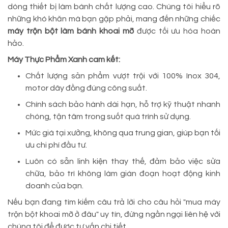
dòng thiết bị làm bánh chất lượng cao. Chúng tôi hiểu rõ
những khó khăn mà bạn gặp phải, mang đến những chiếc
máy trộn bột làm bánh khoai mỡ
được tối ưu hóa hoàn
hảo.
Máy Thực Phẩm Xanh cam kết:
Chất lượng sản phẩm vượt trội với 100% Inox 304,
motor dây đồng đúng công suất.
Chính sách bảo hành dài hạn, hỗ trợ kỹ thuật nhanh
chóng, tận tâm trong suốt quá trình sử dụng.
Mức giá tại xưởng, không qua trung gian, giúp bạn tối
ưu chi phí đầu tư.
Luôn có sẵn linh kiện thay thế, đảm bảo việc sửa
chữa, bảo trì không làm gián đoạn hoạt động kinh
doanh của bạn.
Nếu bạn đang tìm kiếm câu trả lời cho câu hỏi "mua máy
trộn bột khoai mỡ ở đâu" uy tín, đừng ngần ngại liên hệ với
chúng tôi để được tư vấn chi tiết.