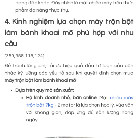
dạng đặc khác. Đây chính là một chiếc máy trộn thực
phẩm đa năng thực thụ.
4. Kinh nghiệm lựa chọn máy trộn bột
làm bánh khoai mỡ phù hợp với nhu
cầu
[359,358,115,124]
Để tránh lãng phí, tối ưu hiệu quả đầu tư, bạn cần cân
nhắc kỹ lưỡng các yếu tố sau khi quyết định chọn mua
máy trộn bột làm bánh khoai mỡ
:
Dựa trên quy mô sản xuất:
Hộ kinh doanh nhỏ, bán online
: Một
chiếc máy
trộn bột 7kg
- 2 motor là lựa chọn hợp lý, vừa vặn
với không gian, đáp ứng đủ sản lượng hàng
ngày.