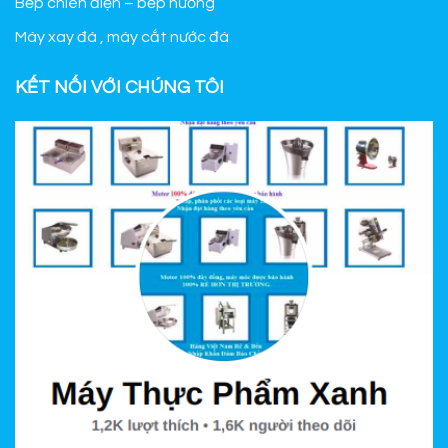
Bếp chiên điện – bếp nướng
Máy xay đá , máy cắt nước đá
KẾT NỐI VỚI CHÚNG TÔI