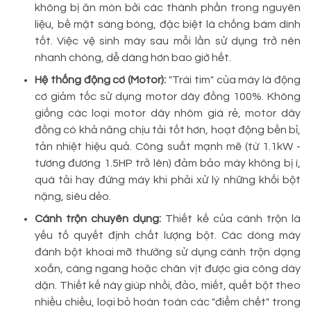
không bị ăn mòn bởi các thành phần trong nguyên
liệu, bề mặt sáng bóng, đặc biệt là chống bám dính
tốt. Việc vệ sinh máy sau mỗi lần sử dụng trở nên
nhanh chóng, dễ dàng hơn bao giờ hết.
Hệ thống động cơ (Motor):
"Trái tim" của máy là động
cơ giảm tốc sử dụng motor dây đồng 100%. Không
giống các loại motor dây nhôm giá rẻ, motor dây
đồng có khả năng chịu tải tốt hơn, hoạt động bền bỉ,
tản nhiệt hiệu quả. Công suất mạnh mẽ (từ 1.1kW -
tương đương 1.5HP trở lên) đảm bảo máy không bị ì,
quá tải hay đứng máy khi phải xử lý những khối bột
nặng, siêu dẻo.
Cánh trộn chuyên dụng:
Thiết kế của cánh trộn là
yếu tố quyết định chất lượng bột. Các dòng máy
đánh bột khoai mỡ thường sử dụng cánh trộn dạng
xoắn, càng ngang hoặc chân vịt được gia công dày
dặn. Thiết kế này giúp nhồi, đảo, miết, quết bột theo
nhiều chiều, loại bỏ hoàn toàn các "điểm chết" trong