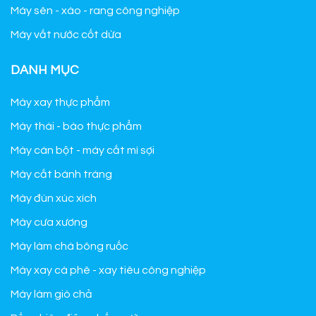
Máy sên - xào - rang công nghiệp
Máy vắt nước cốt dừa
DANH MỤC
Máy xay thực phẩm
Máy thái - bào thực phẩm
Máy cán bột - máy cắt mì sợi
Máy cắt bánh tráng
Máy đùn xúc xích
Máy cưa xương
Máy làm chà bông ruốc
Máy xay cà phê - xay tiêu công nghiệp
Máy làm giò chả