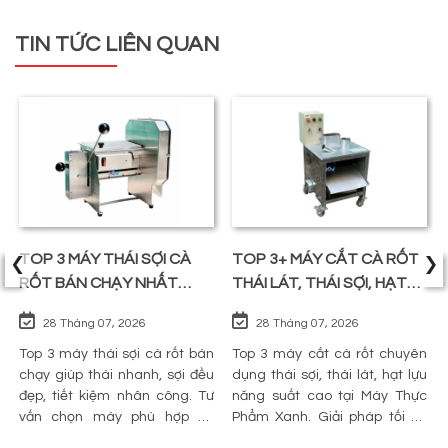
TIN TỨC LIÊN QUAN
‹
›
TOP 3 MÁY THÁI SỢI CÀ
TOP 3+ MÁY CẮT CÀ RỐT
RỐT BÁN CHẠY NHẤT
THÁI LÁT, THÁI SỢI, HẠT
TRÊN THỊ TRƯỜNG
LỰU
28 Tháng 07, 2026
28 Tháng 07, 2026
Top 3 máy thái sợi cà rốt bán
Top 3 máy cắt cà rốt chuyên
chạy giúp thái nhanh, sợi đều
dụng thái sợi, thái lát, hạt lựu
đẹp, tiết kiệm nhân công. Tư
năng suất cao tại Máy Thực
vấn chọn máy phù hợp và
Phẩm Xanh. Giải pháp tối ưu
mua chính hãng tại Máy Thực
sơ chế cho quán ăn, bếp công