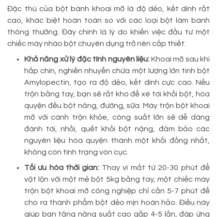
Đặc thù của bột bánh khoai mỡ là độ dẻo, kết dính rất
cao, khác biệt hoàn toàn so với các loại bột làm bánh
thông thường. Đây chính là lý do khiến việc đầu tư một
chiếc máy nhào bột chuyên dụng trở nên cấp thiết.
Khả năng xử lý đặc tính nguyên liệu:
Khoai mỡ sau khi
hấp chín, nghiền nhuyễn chứa một lượng lớn tinh bột
Amylopectin, tạo ra độ dẻo, kết dính cực cao. Nếu
trộn bằng tay, bạn sẽ rất khó để xé tơi khối bột, hòa
quyện đều bột năng, đường, sữa. Máy trộn bột khoai
mỡ với cánh trộn khỏe, công suất lớn sẽ dễ dàng
đánh tơi, nhồi, quết khối bột nặng, đảm bảo các
nguyên liệu hòa quyện thành một khối đồng nhất,
không còn tình trạng vón cục.
Tối ưu hóa thời gian:
Thay vì mất từ 20-30 phút để
vật lộn với một mẻ bột 5kg bằng tay, một chiếc máy
trộn bột khoai mỡ công nghiệp chỉ cần 5-7 phút để
cho ra thành phẩm bột dẻo mịn hoàn hảo. Điều này
giúp bạn tăng năng suất cao gấp 4-5 lần, đáp ứng