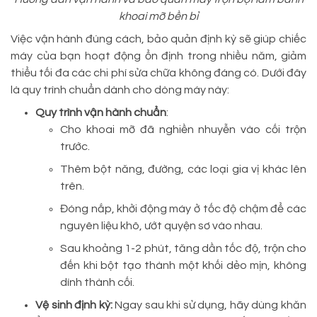
khoai mỡ bền bỉ
Việc vận hành đúng cách, bảo quản định kỳ sẽ giúp chiếc
máy của bạn hoạt động ổn định trong nhiều năm, giảm
thiểu tối đa các chi phí sửa chữa không đáng có. Dưới đây
là quy trình chuẩn dành cho dòng máy này:
Quy trình vận hành chuẩn
:
Cho khoai mỡ đã nghiền nhuyễn vào cối trộn
trước.
Thêm bột năng, đường, các loại gia vị khác lên
trên.
Đóng nắp, khởi động máy ở tốc độ chậm để các
nguyên liệu khô, ướt quyện sơ vào nhau.
Sau khoảng 1-2 phút, tăng dần tốc độ, trộn cho
đến khi bột tạo thành một khối dẻo mịn, không
dính thành cối.
Vệ sinh định kỳ:
Ngay sau khi sử dụng, hãy dùng khăn