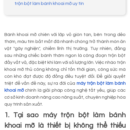
trộn bột làm bánh khoai mỡ uy tín
Bánh khoai mỡ chiên với lớp vỏ giòn tan, bên trong dẻo
thơm, màu tím bắt mắt đã nhanh chóng trở thành món ăn
vặt "gây nghiện", chiếm lĩnh thị trường. Tuy nhiên, đằng
sau những chiếc bánh thơm ngon là công đoạn trộn bột
đầy vất vả, đặc biệt khi làm với số lượng lớn. Việc nhào trộn
khoai mỡ thủ công không chỉ tốn thời gian, công sức mà
còn khó đạt được độ đồng đều tuyệt đối. Để giải quyết
triệt để vấn đề này, sự ra đời của
máy trộn bột làm bánh
khoai mỡ
chính là giải pháp công nghệ tất yếu, giúp các
cơ sở kinh doanh nâng cao năng suất, chuyên nghiệp hóa
quy trình sản xuất.
1. Tại sao máy trộn bột làm bánh
khoai mỡ là thiết bị không thể thiếu