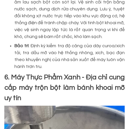
ẩm lau sạch bột còn sót lại. Vệ sinh cối trộn bằng
nước sạch, dung dịch rửa chuyên dụng. Lưu ý, tuyệt
đối không xịt nước trực tiếp vào khu vực động cơ, hệ
thống điện để tránh chập cháy. Với tinh bột khoai mỡ,
việc vệ sinh ngay lập tức là rất quan trọng vì khi để
khô, chúng sẽ bám rất chắc, khó làm sạch.
Bảo trì
: Định kỳ kiểm tra độ căng của dây curoa/xích
tải, tra dầu mỡ vào hệ thống nhông, xích, bạc đạn
theo khuyến nghị của nhà sản xuất để máy luôn vận
hành trơn tru.
6. Máy Thực Phẩm Xanh - Địa chỉ cung
cấp máy trộn bột làm bánh khoai mỡ
uy tín