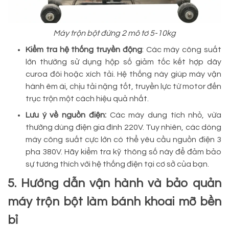
Máy trộn bột đứng 2 mô tơ 5-10kg
Kiểm tra hệ thống truyền động
: Các máy công suất
lớn thường sử dụng hộp số giảm tốc kết hợp dây
curoa đôi hoặc xích tải. Hệ thống này giúp máy vận
hành êm ái, chịu tải nặng tốt, truyền lực từ motor đến
trục trộn một cách hiệu quả nhất.
Lưu ý về nguồn điện:
Các máy dung tích nhỏ, vừa
thường dùng điện gia đình 220V. Tuy nhiên, các dòng
máy công suất cực lớn có thể yêu cầu nguồn điện 3
pha 380V. Hãy kiểm tra kỹ thông số này để đảm bảo
sự tương thích với hệ thống điện tại cơ sở của bạn.
5. Hướng dẫn vận hành và bảo quản
máy trộn bột làm bánh khoai mỡ bền
bỉ