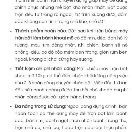
mạnh mẽ, cánh trộn chuyên dụng giúp máy dễ dàng
chinh phục những mẻ bột khó nhằn nhất. Bột được
trộn đều từ trong ra ngoài, từ trên xuống dưới, đảm
bảo không còn tình trạng chỗ khô, chỗ ướt.
Thành phẩm hoàn hảo
: Bột sau khi trộn bằng
máy
trộn bột làm bánh khoai mỡ
có độ mịn, dẻo, đàn hồi lý
tưởng, màu tím đồng nhất. Khi chiên, bánh sẽ nở
phồng, đều, có độ xốp mềm bên trong, giòn rụm bên
ngoài, không bị chai cứng hay sượng.
Tiết kiệm chi phí nhân công:
Một chiếc máy trộn bột
khoai mỡ 10kg có thể đảm nhận khối lượng công việc
của 2-3 nhân công chuyên nhào bột. Việc đầu tư ban
đầu sẽ nhanh chóng được thu hồi nhờ khoản chi phí
nhân công được cắt giảm hàng tháng.
Đa năng trong sử dụng:
Ngoài công dụng chính, bạn
hoàn toàn có thể dùng máy để trộn bột làm bánh
bao, bánh mì, bánh ngọt, trộn nhân bánh trung thu,
trộn chả cá, chả lụa, hoặc trộn các loại thực phẩm