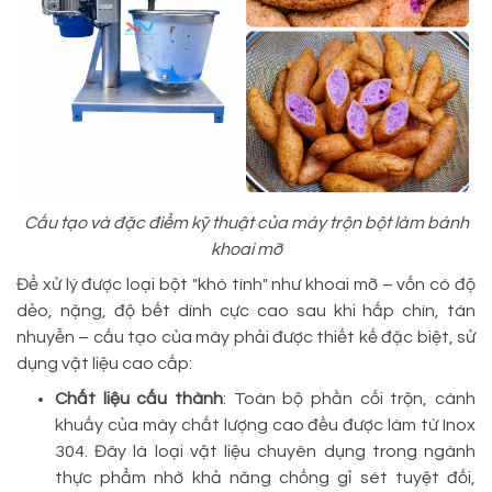
Cấu tạo và đặc điểm kỹ thuật của máy trộn bột làm bánh
khoai mỡ
Để xử lý được loại bột "khó tính" như khoai mỡ – vốn có độ
dẻo, nặng, độ bết dính cực cao sau khi hấp chín, tán
nhuyễn – cấu tạo của máy phải được thiết kế đặc biệt, sử
dụng vật liệu cao cấp:
Chất liệu cấu thành
: Toàn bộ phần cối trộn, cánh
khuấy của máy chất lượng cao đều được làm từ Inox
304. Đây là loại vật liệu chuyên dụng trong ngành
thực phẩm nhờ khả năng chống gỉ sét tuyệt đối,