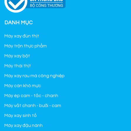
DANH MỤC
Máy xay đùn thịt
Máy trộn thực phẩm
Máy xay bột
Máy thái thịt
Máy xay rau má công nghiệp
Máy cán khô mực
Máy ép cam - tắc - chanh
Máy vắt chanh - bưởi - cam
Máy xay sinh tố
Máy xay đậu nành