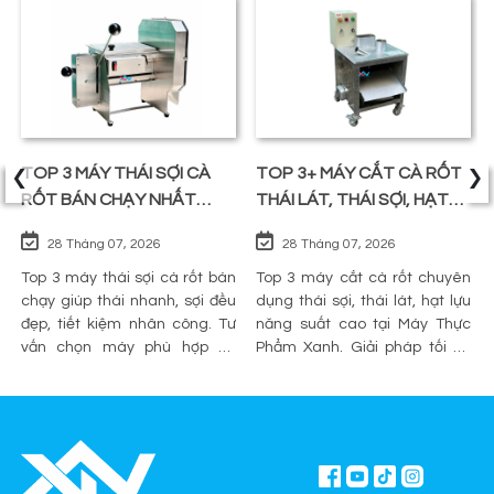
‹
›
TOP 3 MÁY THÁI SỢI CÀ
TOP 3+ MÁY CẮT CÀ RỐT
RỐT BÁN CHẠY NHẤT
THÁI LÁT, THÁI SỢI, HẠT
TRÊN THỊ TRƯỜNG
LỰU
28 Tháng 07, 2026
28 Tháng 07, 2026
Top 3 máy thái sợi cà rốt bán
Top 3 máy cắt cà rốt chuyên
chạy giúp thái nhanh, sợi đều
dụng thái sợi, thái lát, hạt lựu
đẹp, tiết kiệm nhân công. Tư
năng suất cao tại Máy Thực
vấn chọn máy phù hợp và
Phẩm Xanh. Giải pháp tối ưu
mua chính hãng tại Máy Thực
sơ chế cho quán ăn, bếp công
Phẩm Xanh.
nghiệp.