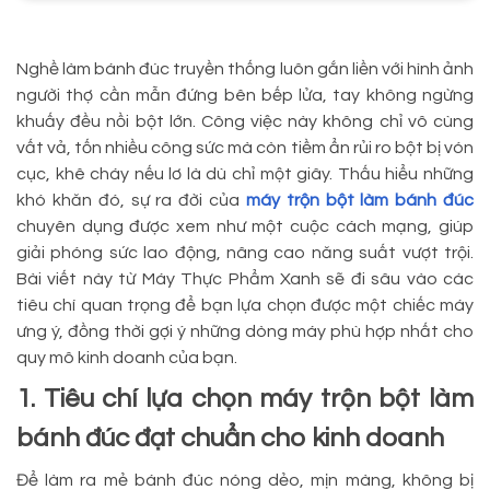
Nghề làm bánh đúc truyền thống luôn gắn liền với hình ảnh
người thợ cần mẫn đứng bên bếp lửa, tay không ngừng
khuấy đều nồi bột lớn. Công việc này không chỉ vô cùng
vất vả, tốn nhiều công sức mà còn tiềm ẩn rủi ro bột bị vón
cục, khê cháy nếu lơ là dù chỉ một giây. Thấu hiểu những
khó khăn đó, sự ra đời của
máy trộn bột làm bánh đúc
chuyên dụng được xem như một cuộc cách mạng, giúp
giải phóng sức lao động, nâng cao năng suất vượt trội.
Bài viết này từ Máy Thực Phẩm Xanh sẽ đi sâu vào các
tiêu chí quan trọng để bạn lựa chọn được một chiếc máy
ưng ý, đồng thời gợi ý những dòng máy phù hợp nhất cho
quy mô kinh doanh của bạn.
1. Tiêu chí lựa chọn máy trộn bột làm
bánh đúc đạt chuẩn cho kinh doanh
Để làm ra mẻ bánh đúc nóng dẻo, mịn màng, không bị