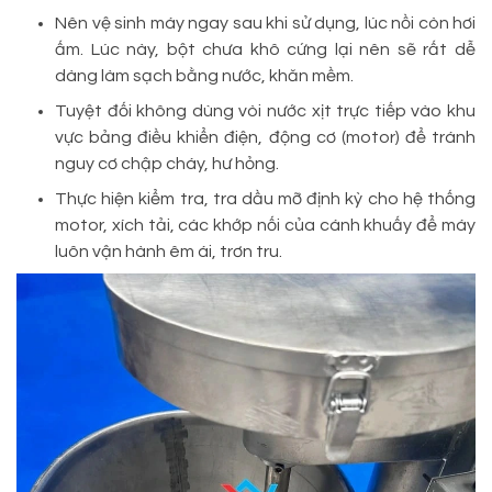
Nên vệ sinh máy ngay sau khi sử dụng, lúc nồi còn hơi
ấm. Lúc này, bột chưa khô cứng lại nên sẽ rất dễ
dàng làm sạch bằng nước, khăn mềm.
Tuyệt đối không dùng vòi nước xịt trực tiếp vào khu
vực bảng điều khiển điện, động cơ (motor) để tránh
nguy cơ chập cháy, hư hỏng.
Thực hiện kiểm tra, tra dầu mỡ định kỳ cho hệ thống
motor, xích tải, các khớp nối của cánh khuấy để máy
luôn vận hành êm ái, trơn tru.