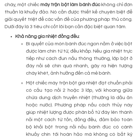
cháy, một chiếc
máy trộn bột làm bánh đúc
không chỉ đơn
thuần là khuấy đảo. Nó cần được thiết kế chuyên biệt để
giải quyết triệt để các vấn đề của phương pháp thủ công.
Dưới đây là 3 tiêu chí cốt lõi bạn cần đặc biệt quan tâm.
Khả năng gia nhiệt đồng đều
:
Bí quyết của món bánh đúc ngon nằm ở việc bột
được làm chín từ từ, đều khắp. Nếu gia nhiệt trực
tiếp như cách đun nấu thông thường, lớp bột ở
đáy nồi sẽ chín quá nhanh, gây ra hiện tượng
cháy khét, ảnh hưởng đến cả mẻ bánh.
Một chiếc máy trộn bột gia nhiệt đạt chuẩn phải
có cấu tạo nồi 2 hoặc 3 lớp, với khoang giữa
chứa dung dịch truyền nhiệt (thường là dầu ăn
hoặc nước). Phương pháp nấu cách thủy này
giúp nhiệt lượng được phân bổ từ đáy lên thành
nồi một cách từ tốn, đồng đều, đảm bảo toàn
bộ khối bột trong nồi nấu bánh đúc có cánh
khuấy chín tới hoàn hảo mà không có bất kỳ