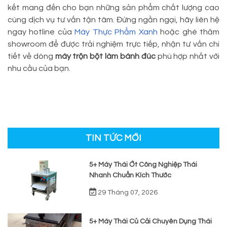
kết mang đến cho bạn những sản phẩm chất lượng cao
cùng dịch vụ tư vấn tận tâm. Đừng ngần ngại, hãy liên hệ
ngay hotline của
Máy Thực Phẩm Xanh
hoặc ghé thăm
showroom để được trải nghiệm trực tiếp, nhận tư vấn chi
tiết về dòng
máy trộn bột làm bánh đúc
phù hợp nhất với
nhu cầu của bạn.
TIN TỨC MỚI
5+ Máy Thái Ớt Công Nghiệp Thái
Nhanh Chuẩn Kích Thước
29 Tháng 07, 2026
5+ Máy Thái Củ Cải Chuyên Dụng Thái