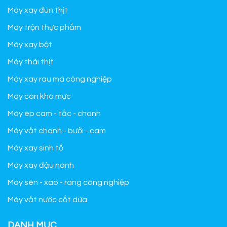
Máy xay đùn thịt
Máy trộn thực phẩm
Máy xay bột
Máy thái thịt
Máy xay rau má công nghiệp
Máy cán khô mực
Máy ép cam - tắc - chanh
Máy vắt chanh - bưởi - cam
Máy xay sinh tố
Máy xay đậu nành
Máy sên - xào - rang công nghiệp
Máy vắt nước cốt dừa
DANH MỤC