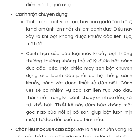
điểm nào bị quá nhiệt.
Cánh trộn chuyên dụng
:
Tình trạng bột vón cục, hay còn gọi là "óc trâu",
là nỗi ám ảnh lớn nhất khi làm bánh đúc. Điều này
xảy ra khi bột không được khuấy đảo liên tục,
triệt để.
Cánh trộn của các loại máy khuấy bột thông
thường thường không thể xử lý được bột bánh
đúc đặc, dẻo. Một chiếc máy sên bột chuyên
dụng cho bánh đúc phải có hệ thống cánh
khuấy, cánh vét được thiết kế đặc biệt. Cánh
vét sẽ có nhiệm vụ cạo sát liên tục vào đáy,
thành nồi, trong khi cánh khuấy chính sẽ đảo, xới
tơi khối bột. Thiết kế này đảm bảo không một
góc nào của nồi bị bỏ sót, giúp bột luôn mịn
mượt từ đầu đến cuối quá trình nấu.
Chất liệu Inox 304 cao cấp:
Đây là tiêu chuẩn vàng, là
yêu cầu bắt buộc đối với mọi thiết bị làm bánh đúc,