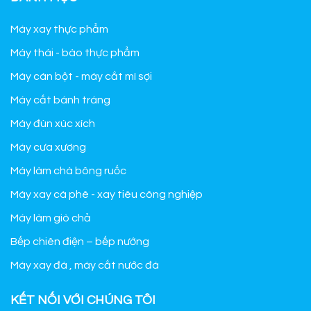
Máy xay thực phẩm
Máy thái - bào thực phẩm
Máy cán bột - máy cắt mì sợi
Máy cắt bánh tráng
Máy đùn xúc xích
Máy cưa xương
Máy làm chà bông ruốc
Máy xay cà phê - xay tiêu công nghiệp
Máy làm giò chả
Bếp chiên điện – bếp nướng
Máy xay đá , máy cắt nước đá
KẾT NỐI VỚI CHÚNG TÔI