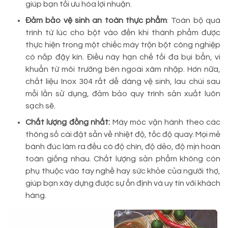
giúp bạn tối ưu hóa lợi nhuận.
Đảm bảo vệ sinh an toàn thực phẩm
: Toàn bộ quá
trình từ lúc cho bột vào đến khi thành phẩm được
thực hiện trong một chiếc máy trộn bột công nghiệp
có nắp đậy kín. Điều này hạn chế tối đa bụi bẩn, vi
khuẩn từ môi trường bên ngoài xâm nhập. Hơn nữa,
chất liệu Inox 304 rất dễ dàng vệ sinh, lau chùi sau
mỗi lần sử dụng, đảm bảo quy trình sản xuất luôn
sạch sẽ.
Chất lượng đồng nhất:
Máy móc vận hành theo các
thông số cài đặt sẵn về nhiệt độ, tốc độ quay. Mọi mẻ
bánh đúc làm ra đều có độ chín, độ dẻo, độ mịn hoàn
toàn giống nhau. Chất lượng sản phẩm không còn
phụ thuộc vào tay nghề hay sức khỏe của người thợ,
giúp bạn xây dựng được sự ổn định và uy tín với khách
hàng.