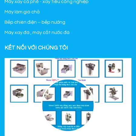
Máy xay cà phê - xay tiêu công nghiệp
Máy làm giò chả
Bếp chiên điện – bếp nướng
Máy xay đá , máy cắt nước đá
KẾT NỐI VỚI CHÚNG TÔI