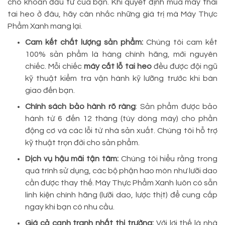
cho khoản đầu tư của bạn. Khi quyết định mua máy thái
tai heo ở đâu, hãy cân nhắc những giá trị mà Máy Thực
Phẩm Xanh mang lại.
Cam kết chất lượng sản phẩm:
Chúng tôi cam kết
100% sản phẩm là hàng chính hãng, mới nguyên
chiếc. Mỗi chiếc
máy cắt lỗ tai heo
đều được đội ngũ
kỹ thuật kiểm tra vận hành kỹ lưỡng trước khi bàn
giao đến bạn.
Chính sách bảo hành rõ ràng
: Sản phẩm được bảo
hành từ 6 đến 12 tháng (tùy dòng máy) cho phần
động cơ và các lỗi từ nhà sản xuất. Chúng tôi hỗ trợ
kỹ thuật trọn đời cho sản phẩm.
Dịch vụ hậu mãi tận tâm:
Chúng tôi hiểu rằng trong
quá trình sử dụng, các bộ phận hao mòn như lưỡi dao
cần được thay thế. Máy Thực Phẩm Xanh luôn có sẵn
linh kiện chính hãng (lưỡi dao, lược thịt) để cung cấp
ngay khi bạn có nhu cầu.
Giá cả cạnh tranh nhất thị trường:
Với lợi thế là nhà