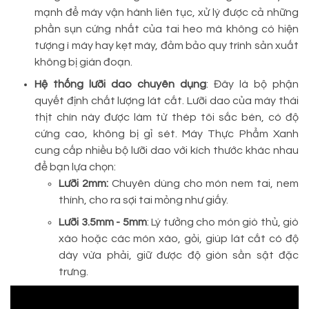
mạnh để máy vận hành liên tục, xử lý được cả những
phần sụn cứng nhất của tai heo mà không có hiện
tượng ì máy hay kẹt máy, đảm bảo quy trình sản xuất
không bị gián đoạn.
Hệ thống lưỡi dao chuyên dụng
: Đây là bộ phận
quyết định chất lượng lát cắt. Lưỡi dao của máy thái
thịt chín này được làm từ thép tôi sắc bén, có độ
cứng cao, không bị gỉ sét. Máy Thực Phẩm Xanh
cung cấp nhiều bộ lưỡi dao với kích thước khác nhau
để bạn lựa chọn:
Lưỡi 2mm:
Chuyên dùng cho món nem tai, nem
thính, cho ra sợi tai mỏng như giấy.
Lưỡi 3.5mm - 5mm
: Lý tưởng cho món giò thủ, giò
xào hoặc các món xào, gỏi, giúp lát cắt có độ
dày vừa phải, giữ được độ giòn sần sật đặc
trưng.