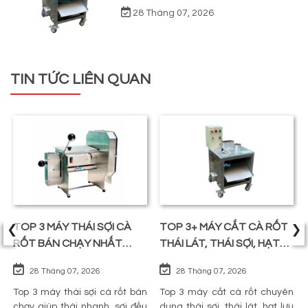
28 Tháng 07, 2026
TIN TỨC LIÊN QUAN
‹
›
TOP 3 MÁY THÁI SỢI CÀ
TOP 3+ MÁY CẮT CÀ RỐT
RỐT BÁN CHẠY NHẤT
THÁI LÁT, THÁI SỢI, HẠT
TRÊN THỊ TRƯỜNG
LỰU
28 Tháng 07, 2026
28 Tháng 07, 2026
Top 3 máy thái sợi cà rốt bán
Top 3 máy cắt cà rốt chuyên
chạy giúp thái nhanh, sợi đều
dụng thái sợi, thái lát, hạt lựu