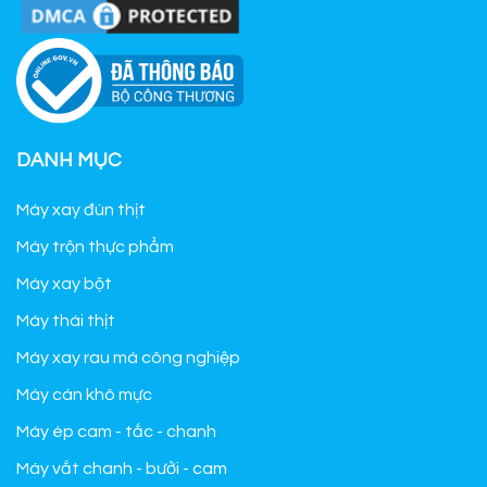
DANH MỤC
Máy xay đùn thịt
Máy trộn thực phẩm
Máy xay bột
Máy thái thịt
Máy xay rau má công nghiệp
Máy cán khô mực
Máy ép cam - tắc - chanh
Máy vắt chanh - bưởi - cam