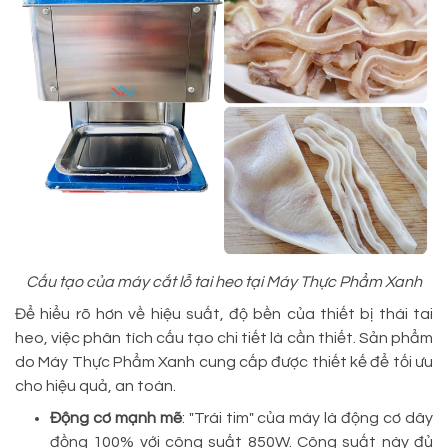
Cấu tạo của máy cắt lỗ tai heo tại Máy Thực Phẩm Xanh
Để hiểu rõ hơn về hiệu suất, độ bền của thiết bị thái tai
heo, việc phân tích cấu tạo chi tiết là cần thiết. Sản phẩm
do Máy Thực Phẩm Xanh cung cấp được thiết kế để tối ưu
cho hiệu quả, an toàn.
Động cơ mạnh mẽ
: "Trái tim" của máy là động cơ dây
đồng 100% với công suất 850W. Công suất này đủ