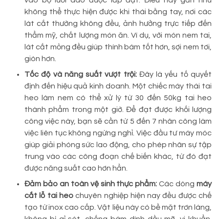
vào bộ lưỡi dao được lắp đặt. Điều này gần như
không thể thực hiện được khi thái bằng tay, nơi các
lát cắt thường không đều, ảnh hưởng trực tiếp đến
thẩm mỹ, chất lượng món ăn. Ví dụ, với món nem tai,
lát cắt mỏng đều giúp thính bám tốt hơn, sợi nem tơi,
giòn hơn.
Tốc độ và năng suất vượt trội:
Đây là yếu tố quyết
định đến hiệu quả kinh doanh. Một chiếc máy thái tai
heo làm nem có thể xử lý từ 30 đến 50kg tai heo
thành phẩm trong một giờ. Để đạt được khối lượng
công việc này, bạn sẽ cần từ 5 đến 7 nhân công làm
việc liên tục không ngừng nghỉ. Việc đầu tư máy móc
giúp giải phóng sức lao động, cho phép nhân sự tập
trung vào các công đoạn chế biến khác, từ đó đạt
được năng suất cao hơn hẳn.
Đảm bảo an toàn vệ sinh thực phẩm:
Các dòng
máy
cắt lỗ tai heo
chuyên nghiệp hiện nay đều được chế
tạo từ inox cao cấp. Vật liệu này có bề mặt trơn láng,