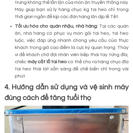
trưng không thể lẫn lộn của món ăn truyền thống này.
Máy giúp bạn xử lý hàng chục kg tai heo chỉ trong
thời gian ngắn để kịp các đơn hàng lớn dịp lễ Tết.
Tối ưu hóa cho quán nhậu, nhà hàng:
Tại các quán
ăn, nhà hàng có phục vụ món gỏi tai heo, tai heo
luộc, việc đáp ứng nhanh chóng yêu cầu của thực
khách trong giờ cao điểm là cực kỳ quan trọng. Thay
vì để khách chờ đợi nhân viên bếp thái tay từng đĩa,
chiếc
máy cắt lỗ tai heo
có thể cho ra hàng chục đĩa
tai heo thái lát sẵn sàng để chế biến chỉ trong vài
phút.
4. Hướng dẫn sử dụng và vệ sinh máy
đúng cách để tăng tuổi thọ