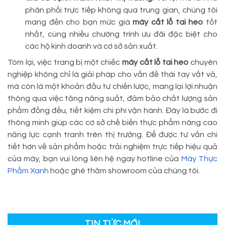
phân phối trực tiếp không qua trung gian, chúng tôi
mang đến cho bạn mức giá
máy cắt lỗ tai heo
tốt
nhất, cùng nhiều chương trình ưu đãi đặc biệt cho
các hộ kinh doanh và cơ sở sản xuất.
Tóm lại, việc trang bị một chiếc
máy cắt lỗ tai heo
chuyên
nghiệp không chỉ là giải pháp cho vấn đề thái tay vất vả,
mà còn là một khoản đầu tư chiến lược, mang lại lợi nhuận
thông qua việc tăng năng suất, đảm bảo chất lượng sản
phẩm đồng đều, tiết kiệm chi phí vận hành. Đây là bước đi
thông minh giúp các cơ sở chế biến thực phẩm nâng cao
năng lực cạnh tranh trên thị trường. Để được tư vấn chi
tiết hơn về sản phẩm hoặc trải nghiệm trực tiếp hiệu quả
của máy, bạn vui lòng liên hệ ngay hotline của
Máy Thực
Phẩm Xanh
hoặc ghé thăm showroom của chúng tôi.
TIN TỨC MỚI