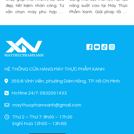
đẹp, tiết kiệm nhân công. Tư
năng suất cao tại Máy Thực
vấn chọn máy phù hợp và
Phẩm Xanh. Giải pháp tối ưu
mua chính hãng tại Máy Thực
sơ chế cho quán ăn, bếp công
Phẩm Xanh.
nghiệp.
HỆ THỐNG CỬA HÀNG MÁY THỰC PHẨM XANH
355/6 Vĩnh Viễn, phường Diên Hồng, TP. Hồ Chí Minh
Hotline 24/7: 0932001433
maythucphamxanh@gmail.com
Thứ 2 – Thứ 7: 9h00 – 17h30
(nghỉ trưa 12h00 – 13h30)