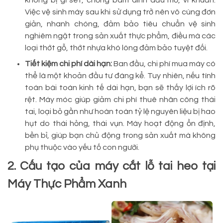
không bị gỉ sét, chống bám dính dầu mỡ, vi khuẩn.
Việc vệ sinh máy sau khi sử dụng trở nên vô cùng đơn
giản, nhanh chóng, đảm bảo tiêu chuẩn vệ sinh
nghiêm ngặt trong sản xuất thực phẩm, điều mà các
loại thớt gỗ, thớt nhựa khó lòng đảm bảo tuyệt đối.
Tiết kiệm chi phí dài hạn:
Ban đầu, chi phí mua máy có
thể là một khoản đầu tư đáng kể. Tuy nhiên, nếu tính
toán bài toán kinh tế dài hạn, bạn sẽ thấy lợi ích rõ
rệt. Máy móc giúp giảm chi phí thuê nhân công thái
tai, loại bỏ gần như hoàn toàn tỷ lệ nguyên liệu bị hao
hụt do thái hỏng, thái vụn. Máy hoạt động ổn định,
bền bỉ, giúp bạn chủ động trong sản xuất mà không
phụ thuộc vào yếu tố con người.
2. Cấu tạo của máy cắt lỗ tai heo tại
Máy Thực Phẩm Xanh