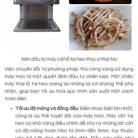
Nên đầu tư máy cắt lỗ tai heo thay vì thái tay
Việc chuyển đổi từ phương pháp thủ công sang sử dụng
máy móc là một quyết định đầu tư chiến lược. Một chiếc
máy thái lỗ tai heo mang lại những lợi ích không thể phủ
nhận, giúp bạn tối ưu hóa quy trình sản xuất một cách
toàn diện.
Tối ưu độ mỏng và đồng đều
: Điểm khác biệt lớn nhất,
cũng là ưu thế tuyệt đối của máy móc. Máy cắt tai
heo có khả năng điều chỉnh để cho ra những lát cắt
có độ mỏng hoàn hảo từ 2mm đến 5mm, tùy thuộc