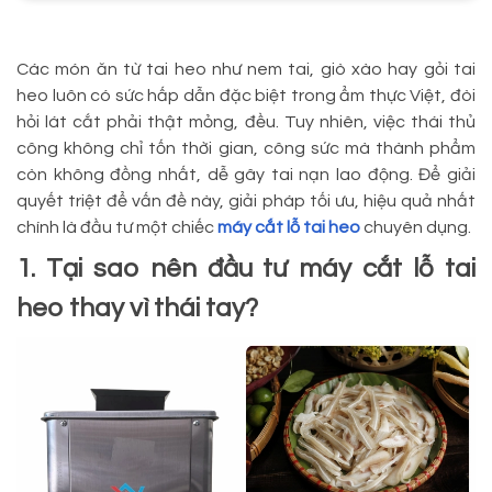
Các món ăn từ tai heo như nem tai, giò xào hay gỏi tai
heo luôn có sức hấp dẫn đặc biệt trong ẩm thực Việt, đòi
hỏi lát cắt phải thật mỏng, đều. Tuy nhiên, việc thái thủ
công không chỉ tốn thời gian, công sức mà thành phẩm
còn không đồng nhất, dễ gây tai nạn lao động. Để giải
quyết triệt để vấn đề này, giải pháp tối ưu, hiệu quả nhất
chính là đầu tư một chiếc
máy cắt lỗ tai heo
chuyên dụng.
1. Tại sao nên đầu tư máy cắt lỗ tai
heo thay vì thái tay?