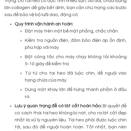
trọng. Do tai heo có đặc tính nhiều sụn, da dai, chứa lượng
lớn collagen dễ gây bết dính, bạn cần chú trọng các bước
sau để bảo vệ bộ lưỡi dao, động cơ:
Quy trình vận hành an toàn:
Đặt máy trên một bề mặt phẳng, chắc chắn.
Kiểm tra nguồn điện, đảm bảo điện áp ổn định,
phù hợp với máy.
Bật công tắc cho máy chạy không tải khoảng
5-10 giây để kiểm tra.
Từ từ cho tai heo đã luộc chín, để nguội vào
họng chứa của máy.
Dùng một khay lớn để hứng thành phẩm ở đầu
ra.
Lưu ý quan trọng để có lát cắt hoàn hảo:
Bí quyết để
có cách thái tai heo không bị nát, cho ra lát cắt đẹp
nhất là xử lý nguyên liệu. Tai heo phải được luộc chín
tới, sau đó để nguội hoàn toàn. Tốt nhất, bạn nên