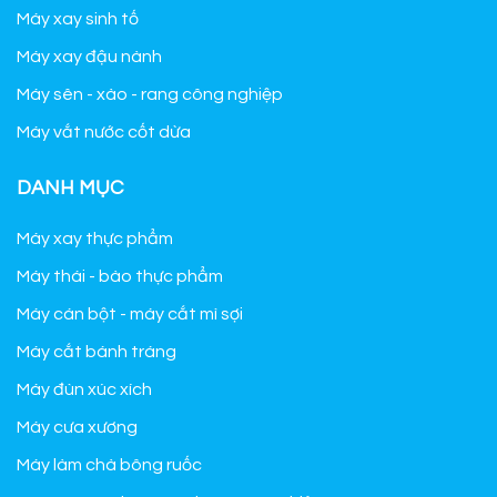
Máy xay sinh tố
Máy xay đậu nành
Máy sên - xào - rang công nghiệp
Máy vắt nước cốt dừa
DANH MỤC
Máy xay thực phẩm
Máy thái - bào thực phẩm
Máy cán bột - máy cắt mì sợi
Máy cắt bánh tráng
Máy đùn xúc xích
Máy cưa xương
Máy làm chà bông ruốc