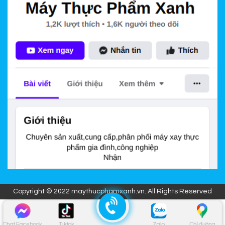
Copyright © 2022 maythucphamxanh.vn. All Rights Reserved
Chat Facebook
Tiktok
Zalo
Chỉ đường