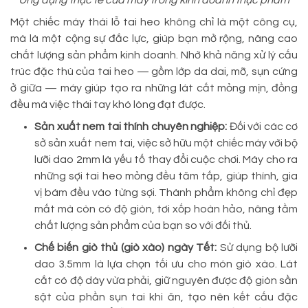
Ứng dụng thực tế của máy trong kinh doanh thực phẩm
Một chiếc máy thái lỗ tai heo không chỉ là một công cụ,
mà là một cộng sự đắc lực, giúp bạn mở rộng, nâng cao
chất lượng sản phẩm kinh doanh. Nhờ khả năng xử lý cấu
trúc đặc thù của tai heo — gồm lớp da dai, mỡ, sụn cứng
ở giữa — máy giúp tạo ra những lát cắt mỏng mịn, đồng
đều mà việc thái tay khó lòng đạt được.
Sản xuất nem tai thính chuyên nghiệp:
Đối với các cơ
sở sản xuất nem tai, việc sở hữu một chiếc máy với bộ
lưỡi dao 2mm là yếu tố thay đổi cuộc chơi. Máy cho ra
những sợi tai heo mỏng đều tăm tắp, giúp thính, gia
vị bám đều vào từng sợi. Thành phẩm không chỉ đẹp
mắt mà còn có độ giòn, tơi xốp hoàn hảo, nâng tầm
chất lượng sản phẩm của bạn so với đối thủ.
Chế biến giò thủ (giò xào) ngày Tết:
Sử dụng bộ lưỡi
dao 3.5mm là lựa chọn tối ưu cho món giò xào. Lát
cắt có độ dày vừa phải, giữ nguyên được độ giòn sần
sật của phần sụn tai khi ăn, tạo nên kết cấu đặc