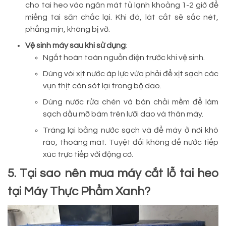
cho tai heo vào ngăn mát tủ lạnh khoảng 1-2 giờ để
miếng tai săn chắc lại. Khi đó, lát cắt sẽ sắc nét,
phẳng mịn, không bị vỡ.
Vệ sinh máy sau khi sử dụng
:
Ngắt hoàn toàn nguồn điện trước khi vệ sinh.
Dùng vòi xịt nước áp lực vừa phải để xịt sạch các
vụn thịt còn sót lại trong bộ dao.
Dùng nước rửa chén và bàn chải mềm để làm
sạch dầu mỡ bám trên lưỡi dao và thân máy.
Tráng lại bằng nước sạch và để máy ở nơi khô
ráo, thoáng mát. Tuyệt đối không để nước tiếp
xúc trực tiếp với động cơ.
5. Tại sao nên mua máy cắt lỗ tai heo
tại Máy Thực Phẩm Xanh?