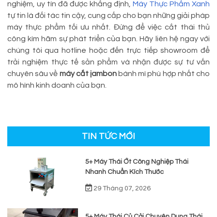
nghiệm, uy tín đã được khẳng định,
Máy Thực Phẩm Xanh
tự tin là đối tác tin cậy, cung cấp cho bạn những giải pháp
máy thực phẩm tối ưu nhất. Đừng để việc cắt thái thủ
công kìm hãm sự phát triển của bạn. Hãy liên hệ ngay với
chúng tôi qua hotline hoặc đến trực tiếp showroom để
trải nghiệm thực tế sản phẩm và nhận được sự tư vấn
chuyên sâu về
máy cắt jambon
bánh mì phù hợp nhất cho
mô hình kinh doanh của bạn.
TIN TỨC MỚI
5+ Máy Thái Ớt Công Nghiệp Thái
Nhanh Chuẩn Kích Thước
29 Tháng 07, 2026
5+ Máy Thái Củ Cải Chuyên Dụng Thái