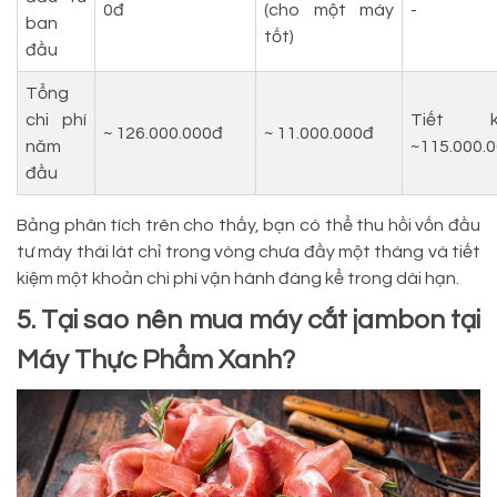
0đ
(cho một máy
-
ban
tốt)
đầu
Tổng
chi phí
Tiết k
~ 126.000.000đ
~ 11.000.000đ
năm
~115.000.
đầu
Bảng phân tích trên cho thấy, bạn có thể thu hồi vốn đầu
tư máy thái lát chỉ trong vòng chưa đầy một tháng và tiết
kiệm một khoản chi phí vận hành đáng kể trong dài hạn.
5. Tại sao nên mua máy cắt jambon tại
Máy Thực Phẩm Xanh?