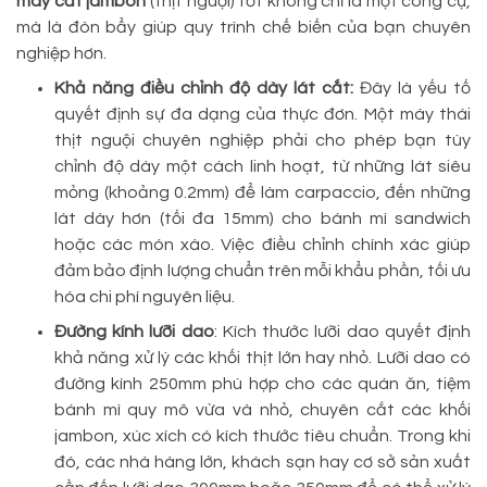
máy cắt jambon
(thịt nguội) tốt không chỉ là một công cụ,
mà là đòn bẩy giúp quy trình chế biến của bạn chuyên
nghiệp hơn.
Khả năng điều chỉnh độ dày lát cắt:
Đây là yếu tố
quyết định sự đa dạng của thực đơn. Một máy thái
thịt nguội chuyên nghiệp phải cho phép bạn tùy
chỉnh độ dày một cách linh hoạt, từ những lát siêu
mỏng (khoảng 0.2mm) để làm carpaccio, đến những
lát dày hơn (tối đa 15mm) cho bánh mì sandwich
hoặc các món xào. Việc điều chỉnh chính xác giúp
đảm bảo định lượng chuẩn trên mỗi khẩu phần, tối ưu
hóa chi phí nguyên liệu.
Đường kính lưỡi dao
: Kích thước lưỡi dao quyết định
khả năng xử lý các khối thịt lớn hay nhỏ. Lưỡi dao có
đường kính 250mm phù hợp cho các quán ăn, tiệm
bánh mì quy mô vừa và nhỏ, chuyên cắt các khối
jambon, xúc xích có kích thước tiêu chuẩn. Trong khi
đó, các nhà hàng lớn, khách sạn hay cơ sở sản xuất