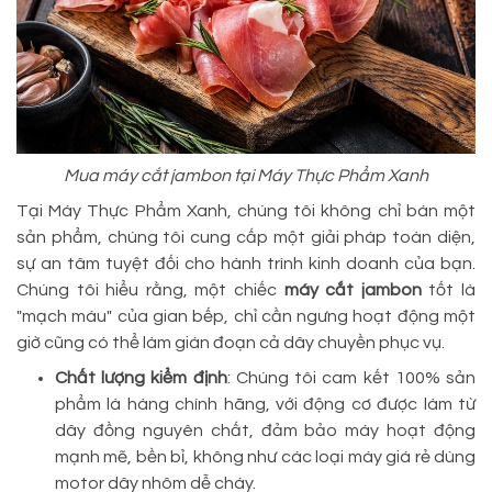
Mua máy cắt jambon tại Máy Thực Phẩm Xanh
Tại Máy Thực Phẩm Xanh, chúng tôi không chỉ bán một
sản phẩm, chúng tôi cung cấp một giải pháp toàn diện,
sự an tâm tuyệt đối cho hành trình kinh doanh của bạn.
Chúng tôi hiểu rằng, một chiếc
máy cắt jambon
tốt là
"mạch máu" của gian bếp, chỉ cần ngưng hoạt động một
giờ cũng có thể làm gián đoạn cả dây chuyền phục vụ.
Chất lượng kiểm định
: Chúng tôi cam kết 100% sản
phẩm là hàng chính hãng, với động cơ được làm từ
dây đồng nguyên chất, đảm bảo máy hoạt động
mạnh mẽ, bền bỉ, không như các loại máy giá rẻ dùng
motor dây nhôm dễ cháy.