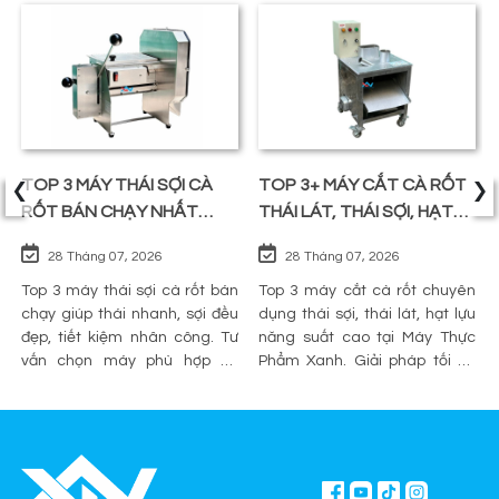
‹
›
TOP 3 MÁY THÁI SỢI CÀ
TOP 3+ MÁY CẮT CÀ RỐT
RỐT BÁN CHẠY NHẤT
THÁI LÁT, THÁI SỢI, HẠT
TRÊN THỊ TRƯỜNG
LỰU
28 Tháng 07, 2026
28 Tháng 07, 2026
Top 3 máy thái sợi cà rốt bán
Top 3 máy cắt cà rốt chuyên
chạy giúp thái nhanh, sợi đều
dụng thái sợi, thái lát, hạt lựu
đẹp, tiết kiệm nhân công. Tư
năng suất cao tại Máy Thực
vấn chọn máy phù hợp và
Phẩm Xanh. Giải pháp tối ưu
mua chính hãng tại Máy Thực
sơ chế cho quán ăn, bếp công
Phẩm Xanh.
nghiệp.