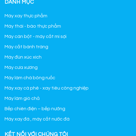
DANH MỤC
Máy xay thực phẩm
Máy thái - bào thực phẩm
Máy cán bột - máy cắt mì sợi
Máy cắt bánh tráng
Máy đùn xúc xích
Máy cưa xương
Máy làm chà bông ruốc
Máy xay cà phê - xay tiêu công nghiệp
Máy làm giò chả
Bếp chiên điện – bếp nướng
Máy xay đá , máy cắt nước đá
KẾT NỐI VỚI CHÚNG TÔI