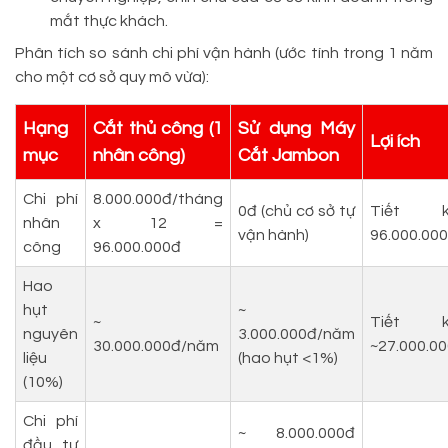
mắt thực khách.
Phân tích so sánh chi phí vận hành (ước tính trong 1 năm
cho một cơ sở quy mô vừa):
Hạng
Cắt thủ công (1
Sử dụng Máy
Lợi ích
mục
nhân công)
Cắt Jambon
Chi phí
8.000.000đ/tháng
0đ (chủ cơ sở tự
Tiết k
nhân
x 12 =
vận hành)
96.000.00
công
96.000.000đ
Hao
hụt
~
~
Tiết k
nguyên
3.000.000đ/năm
30.000.000đ/năm
~27.000.0
liệu
(hao hụt <1%)
(10%)
Chi phí
~ 8.000.000đ
đầu tư