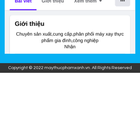
Copyright © 2022 maythucphamxanh.vn. All Rights Reserved