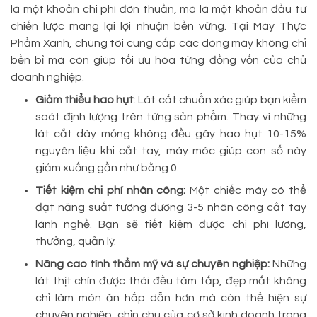
là một khoản chi phí đơn thuần, mà là một khoản đầu tư
chiến lược mang lại lợi nhuận bền vững. Tại Máy Thực
Phẩm Xanh, chúng tôi cung cấp các dòng máy không chỉ
bền bỉ mà còn giúp tối ưu hóa từng đồng vốn của chủ
doanh nghiệp.
Giảm thiểu hao hụt
: Lát cắt chuẩn xác giúp bạn kiểm
soát định lượng trên từng sản phẩm. Thay vì những
lát cắt dày mỏng không đều gây hao hụt 10-15%
nguyên liệu khi cắt tay, máy móc giúp con số này
giảm xuống gần như bằng 0.
Tiết kiệm chi phí nhân công:
Một chiếc máy có thể
đạt năng suất tương đương 3-5 nhân công cắt tay
lành nghề. Bạn sẽ tiết kiệm được chi phí lương,
thưởng, quản lý.
Nâng cao tính thẩm mỹ và sự chuyên nghiệp:
Những
lát thịt chín được thái đều tăm tắp, đẹp mắt không
chỉ làm món ăn hấp dẫn hơn mà còn thể hiện sự
chuyên nghiệp, chỉn chu của cơ sở kinh doanh trong