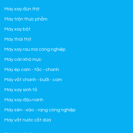
Máy xay đùn thịt
Máy trộn thực phẩm
Máy xay bột
Máy thái thịt
Máy xay rau má công nghiệp
Máy cán khô mực
Máy ép cam - tắc - chanh
Máy vắt chanh - bưởi - cam
Máy xay sinh tố
Máy xay đậu nành
Máy sên - xào - rang công nghiệp
Máy vắt nước cốt dừa