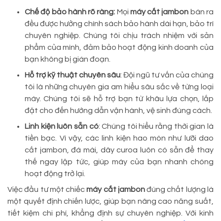
Chế độ bảo hành rõ ràng:
Mọi
máy cắt jambon
bán ra
đều được hưởng chính sách bảo hành dài hạn, bảo trì
chuyên nghiệp. Chúng tôi chịu trách nhiệm với sản
phẩm của mình, đảm bảo hoạt động kinh doanh của
bạn không bị gián đoạn.
Hỗ trợ kỹ thuật chuyên sâu
: Đội ngũ tư vấn của chúng
tôi là những chuyên gia am hiểu sâu sắc về từng loại
máy. Chúng tôi sẽ hỗ trợ bạn từ khâu lựa chọn, lắp
đặt cho đến hướng dẫn vận hành, vệ sinh đúng cách.
Linh kiện luôn sẵn có
: Chúng tôi hiểu rằng thời gian là
tiền bạc. Vì vậy, các linh kiện hao mòn như lưỡi dao
cắt jambon, đá mài, dây curoa luôn có sẵn để thay
thế ngay lập tức, giúp máy của bạn nhanh chóng
hoạt động trở lại.
Việc đầu tư một chiếc
máy cắt jambon
đúng chất lượng là
một quyết định chiến lược, giúp bạn nâng cao năng suất,
tiết kiệm chi phí, khẳng định sự chuyên nghiệp. Với kinh