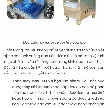
Đặc điểm kỹ thuật về vật liệu cấu tạo
Chất lượng vật liệu không chỉ quyết định tuổi thọ của thiết
bị mà còn ảnh hưởng trực tiếp đến mức độ an toàn vệ sinh
thực phẩm – yếu tố sống còn trong kinh doanh ẩm thực.
Đây là tiêu chuẩn kỹ thuật quan trọng nhất mà bạn cần
kiểm tra trước khi quyết định đầu tư.
Thân máy Inox 304 và hợp kim nhôm
: Hầu hết các
dòng
máy cắt jambon
cao cấp đều có các bộ phận
tiếp xúc trực tiếp với thực phẩm được làm từ Inox 304
hoặc hợp kim nhôm chuyên dụng đã được anodized
hóa. Lý do là vì các vật liệu này có khả năng chống ăn