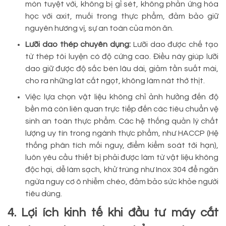
mòn tuyệt vời, không bị gỉ sét, không phản ứng hóa
học với axit, muối trong thực phẩm, đảm bảo giữ
nguyên hương vị, sự an toàn của món ăn.
Lưỡi dao thép chuyên dụng:
Lưỡi dao được chế tạo
từ thép tôi luyện có độ cứng cao. Điều này giúp lưỡi
dao giữ được độ sắc bén lâu dài, giảm tần suất mài,
cho ra những lát cắt ngọt, không làm nát thớ thịt.
Việc lựa chọn vật liệu không chỉ ảnh hưởng đến độ
bền mà còn liên quan trực tiếp đến các tiêu chuẩn vệ
sinh an toàn thực phẩm. Các hệ thống quản lý chất
lượng uy tín trong ngành thực phẩm, như HACCP (Hệ
thống phân tích mối nguy, điểm kiểm soát tới hạn),
luôn yêu cầu thiết bị phải được làm từ vật liệu không
độc hại, dễ làm sạch, khử trùng như Inox 304 để ngăn
ngừa nguy cơ ô nhiễm chéo, đảm bảo sức khỏe người
tiêu dùng.
4. Lợi ích kinh tế khi đầu tư máy cắt