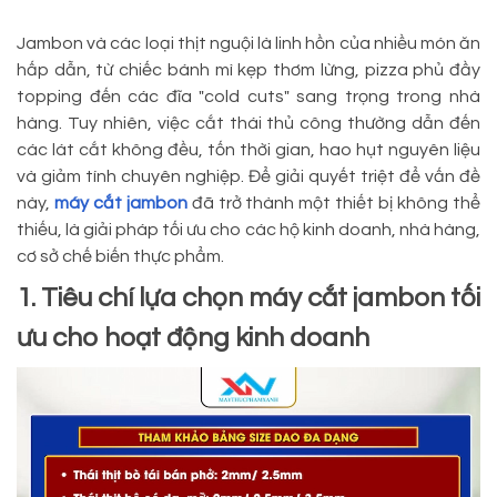
Jambon và các loại thịt nguội là linh hồn của nhiều món ăn
hấp dẫn, từ chiếc bánh mì kẹp thơm lừng, pizza phủ đầy
topping đến các đĩa "cold cuts" sang trọng trong nhà
hàng. Tuy nhiên, việc cắt thái thủ công thường dẫn đến
các lát cắt không đều, tốn thời gian, hao hụt nguyên liệu
và giảm tính chuyên nghiệp. Để giải quyết triệt để vấn đề
này,
máy cắt jambon
đã trở thành một thiết bị không thể
thiếu, là giải pháp tối ưu cho các hộ kinh doanh, nhà hàng,
cơ sở chế biến thực phẩm.
1. Tiêu chí lựa chọn máy cắt jambon tối
ưu cho hoạt động kinh doanh