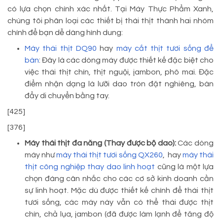
có lựa chọn chính xác nhất. Tại Máy Thực Phẩm Xanh,
chúng tôi phân loại các thiết bị thái thịt thành hai nhóm
chính để bạn dễ dàng hình dung:
Máy thái thịt DQ90
hay
máy cắt thịt tươi sống để
bàn
: Đây là các dòng máy được thiết kế đặc biệt cho
việc thái thịt chín, thịt nguội, jambon, phô mai. Đặc
điểm nhận dạng là lưỡi dao tròn đặt nghiêng, bàn
đẩy di chuyển bằng tay.
[425]
[376]
Máy thái thịt đa năng (Thay được bộ dao):
Các dòng
máy như
máy thái thịt tươi sống QX260
, hay
máy thái
thịt công nghiệp thay dao linh hoạt
cũng là một lựa
chọn đáng cân nhắc cho các cơ sở kinh doanh cần
sự linh hoạt. Mặc dù được thiết kế chính để thái thịt
tươi sống, các máy này vẫn có thể thái được thịt
chín, chả lụa, jambon (đã được làm lạnh để tăng độ