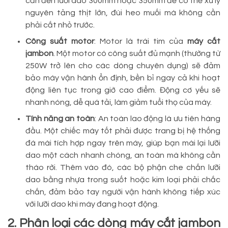
cần đến lưỡi dao 300mm hoặc 350mm để có thể xử lý
nguyên tảng thịt lớn, đùi heo muối mà không cần
phải cắt nhỏ trước.
Công suất motor
: Motor là trái tim của
máy cắt
jambon
. Một motor có công suất đủ mạnh (thường từ
250W trở lên cho các dòng chuyên dụng) sẽ đảm
bảo máy vận hành ổn định, bền bỉ ngay cả khi hoạt
động liên tục trong giờ cao điểm. Động cơ yếu sẽ
nhanh nóng, dễ quá tải, làm giảm tuổi thọ của máy.
Tính năng an toàn
: An toàn lao động là ưu tiên hàng
đầu. Một chiếc máy tốt phải được trang bị hệ thống
đá mài tích hợp ngay trên máy, giúp bạn mài lại lưỡi
dao một cách nhanh chóng, an toàn mà không cần
tháo rời. Thêm vào đó, các bộ phận che chắn lưỡi
dao bằng nhựa trong suốt hoặc kim loại phải chắc
chắn, đảm bảo tay người vận hành không tiếp xúc
với lưỡi dao khi máy đang hoạt động.
2. Phân loại các dòng máy cắt jambon