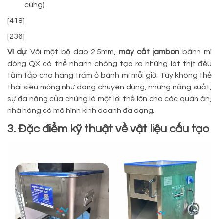
cứng).
[418]
[236]
Ví dụ
: Với một bộ dao 2.5mm,
máy cắt jambon
bánh mì
dòng QX có thể nhanh chóng tạo ra những lát thịt đều
tăm tắp cho hàng trăm ổ bánh mì mỗi giờ. Tuy không thể
thái siêu mỏng như dòng chuyên dụng, nhưng năng suất,
sự đa năng của chúng là một lợi thế lớn cho các quán ăn,
nhà hàng có mô hình kinh doanh đa dạng.
3. Đặc điểm kỹ thuật về vật liệu cấu tạo