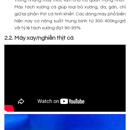
Máy tách xương cá giúp loại bỏ xương, da, gân, chỉ
giữ lại phần thịt cá tinh khiết. Các dòng máy phổ biến
hiện nay có năng suất trung bình từ 300-400kg/giờ
với tỷ lệ tách xương đạt 90-95%.
2.2. Máy xay/nghiền thịt cá