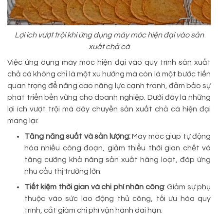
Lợi ích vượt trội khi ứng dụng máy móc hiện đại vào sản
xuất chả cá
Việc ứng dụng máy móc hiện đại vào quy trình sản xuất
chả cá không chỉ là một xu hướng mà còn là một bước tiến
quan trọng để nâng cao năng lực cạnh tranh, đảm bảo sự
phát triển bền vững cho doanh nghiệp. Dưới đây là những
lợi ích vượt trội mà dây chuyền sản xuất chả cá hiện đại
mang lại:
Tăng năng suất và sản lượng:
Máy móc giúp tự động
hóa nhiều công đoạn, giảm thiểu thời gian chết và
tăng cường khả năng sản xuất hàng loạt, đáp ứng
nhu cầu thị trường lớn.
Tiết kiệm thời gian và chi phí nhân công
: Giảm sự phụ
thuộc vào sức lao động thủ công, tối ưu hóa quy
trình, cắt giảm chi phí vận hành dài hạn.