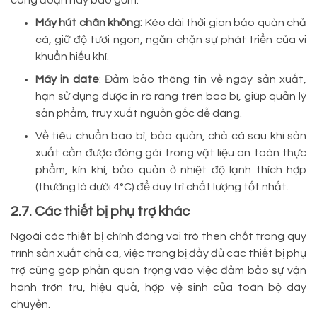
công đoạn này bao gồm:
Máy hút chân không:
Kéo dài thời gian bảo quản chả
cá, giữ độ tươi ngon, ngăn chặn sự phát triển của vi
khuẩn hiếu khí.
Máy in date
: Đảm bảo thông tin về ngày sản xuất,
hạn sử dụng được in rõ ràng trên bao bì, giúp quản lý
sản phẩm, truy xuất nguồn gốc dễ dàng.
Về tiêu chuẩn bao bì, bảo quản, chả cá sau khi sản
xuất cần được đóng gói trong vật liệu an toàn thực
phẩm, kín khí, bảo quản ở nhiệt độ lạnh thích hợp
(thường là dưới 4°C) để duy trì chất lượng tốt nhất.
2.7. Các thiết bị phụ trợ khác
Ngoài các thiết bị chính đóng vai trò then chốt trong quy
trình sản xuất chả cá, việc trang bị đầy đủ các thiết bị phụ
trợ cũng góp phần quan trọng vào việc đảm bảo sự vận
hành trơn tru, hiệu quả, hợp vệ sinh của toàn bộ dây
chuyền.