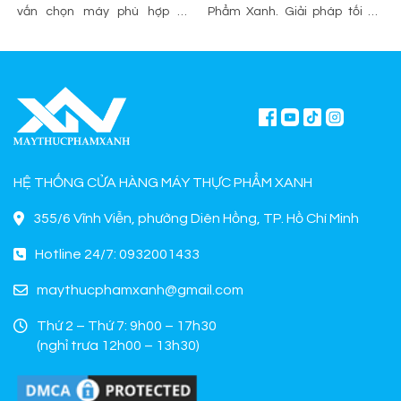
vấn chọn máy phù hợp và
Phẩm Xanh. Giải pháp tối ưu
mua chính hãng tại Máy Thực
sơ chế cho quán ăn, bếp công
Phẩm Xanh.
nghiệp.
HỆ THỐNG CỬA HÀNG MÁY THỰC PHẨM XANH
355/6 Vĩnh Viễn, phường Diên Hồng, TP. Hồ Chí Minh
Hotline 24/7: 0932001433
maythucphamxanh@gmail.com
Thứ 2 – Thứ 7: 9h00 – 17h30
(nghỉ trưa 12h00 – 13h30)