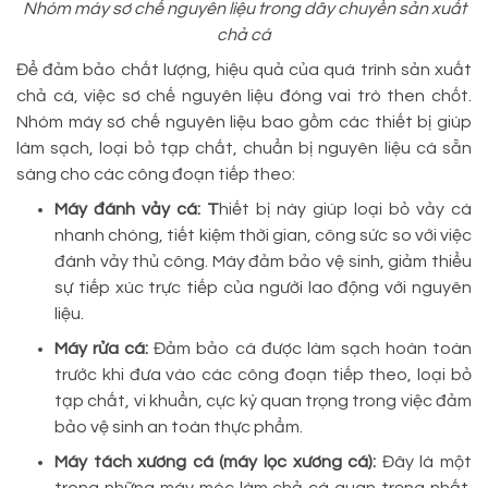
Nhóm máy sơ chế nguyên liệu trong dây chuyền sản xuất
chả cá
Để đảm bảo chất lượng, hiệu quả của quá trình sản xuất
chả cá, việc sơ chế nguyên liệu đóng vai trò then chốt.
Nhóm máy sơ chế nguyên liệu bao gồm các thiết bị giúp
làm sạch, loại bỏ tạp chất, chuẩn bị nguyên liệu cá sẵn
sàng cho các công đoạn tiếp theo:
Máy đánh vảy cá: T
hiết bị này giúp loại bỏ vảy cá
nhanh chóng, tiết kiệm thời gian, công sức so với việc
đánh vảy thủ công. Máy đảm bảo vệ sinh, giảm thiểu
sự tiếp xúc trực tiếp của người lao động với nguyên
liệu.
Máy rửa cá:
Đảm bảo cá được làm sạch hoàn toàn
trước khi đưa vào các công đoạn tiếp theo, loại bỏ
tạp chất, vi khuẩn, cực kỳ quan trọng trong việc đảm
bảo vệ sinh an toàn thực phẩm.
Máy tách xương cá (máy lọc xương cá):
Đây là một
trong những máy móc làm chả cá quan trọng nhất.