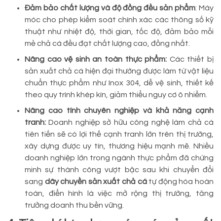
Đảm bảo chất lượng và độ đồng đều sản phẩm
: Máy
móc cho phép kiểm soát chính xác các thông số kỹ
thuật như nhiệt độ, thời gian, tốc độ, đảm bảo mỗi
mẻ chả cá đều đạt chất lượng cao, đồng nhất.
Nâng cao vệ sinh an toàn thực phẩm:
Các thiết bị
sản xuất chả cá hiện đại thường được làm từ vật liệu
chuẩn thực phẩm như Inox 304, dễ vệ sinh, thiết kế
theo quy trình khép kín, giảm thiểu nguy cơ ô nhiễm.
Nâng cao tính chuyên nghiệp và khả năng cạnh
tranh:
Doanh nghiệp sở hữu công nghệ làm chả cá
tiên tiến sẽ có lợi thế cạnh tranh lớn trên thị trường,
xây dựng được uy tín, thương hiệu mạnh mẽ. Nhiều
doanh nghiệp lớn trong ngành thực phẩm đã chứng
minh sự thành công vượt bậc sau khi chuyển đổi
sang
dây chuyền sản xuất chả cá
tự động hóa hoàn
toàn, điển hình là việc mở rộng thị trường, tăng
trưởng doanh thu bền vững.