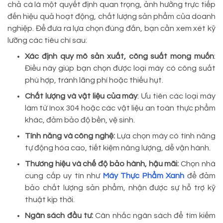
chả cá là một quyết định quan trọng, ảnh hưởng trực tiếp
đến hiệu quả hoạt động, chất lượng sản phẩm của doanh
nghiệp. Để đưa ra lựa chọn đúng đắn, bạn cần xem xét kỹ
lưỡng các tiêu chí sau:
Xác định quy mô sản xuất, công suất mong muốn
:
Điều này giúp bạn chọn được loại máy có công suất
phù hợp, tránh lãng phí hoặc thiếu hụt.
Chất lượng và vật liệu của máy
: Ưu tiên các loại máy
làm từ Inox 304 hoặc các vật liệu an toàn thực phẩm
khác, đảm bảo độ bền, vệ sinh.
Tính năng và công nghệ:
Lựa chọn máy có tính năng
tự động hóa cao, tiết kiệm năng lượng, dễ vận hành.
Thương hiệu và chế độ bảo hành, hậu mãi:
Chọn nhà
cung cấp uy tín như
Máy Thực Phẩm Xanh
để đảm
bảo chất lượng sản phẩm, nhận được sự hỗ trợ kỹ
thuật kịp thời.
Ngân sách đầu tư:
Cân nhắc ngân sách để tìm kiếm