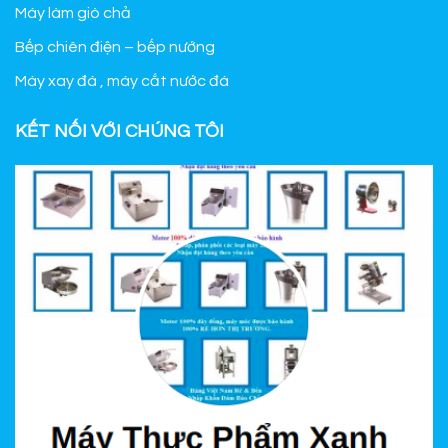
Máy làm giò chả
Bếp chiên điện – bếp nướng
Máy xay đá , máy cắt nước đá
KẾT NỐI VỚI CHÚNG TÔI