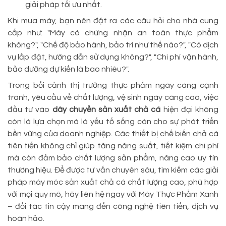
giải pháp tối ưu nhất.
Khi mua máy, bạn nên đặt ra các câu hỏi cho nhà cung
cấp như: "Máy có chứng nhận an toàn thực phẩm
không?", "Chế độ bảo hành, bảo trì như thế nào?", "Có dịch
vụ lắp đặt, hướng dẫn sử dụng không?", "Chi phí vận hành,
bảo dưỡng dự kiến là bao nhiêu?".
Trong bối cảnh thị trường thực phẩm ngày càng cạnh
tranh, yêu cầu về chất lượng, vệ sinh ngày càng cao, việc
đầu tư vào
dây chuyền sản xuất chả cá
hiện đại không
còn là lựa chọn mà là yếu tố sống còn cho sự phát triển
bền vững của doanh nghiệp. Các thiết bị chế biến chả cá
tiên tiến không chỉ giúp tăng năng suất, tiết kiệm chi phí
mà còn đảm bảo chất lượng sản phẩm, nâng cao uy tín
thương hiệu. Để được tư vấn chuyên sâu, tìm kiếm các giải
pháp máy móc sản xuất chả cá chất lượng cao, phù hợp
với mọi quy mô, hãy liên hệ ngay với Máy Thực Phẩm Xanh
– đối tác tin cậy mang đến công nghệ tiên tiến, dịch vụ
hoàn hảo.