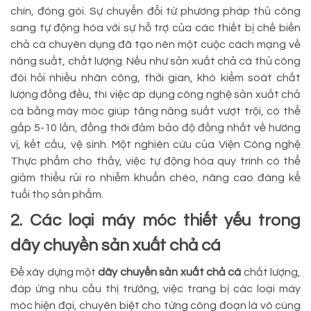
chín, đóng gói. Sự chuyển đổi từ phương pháp thủ công
sang tự động hóa với sự hỗ trợ của các thiết bị chế biến
chả cá chuyên dụng đã tạo nên một cuộc cách mạng về
năng suất, chất lượng. Nếu như sản xuất chả cá thủ công
đòi hỏi nhiều nhân công, thời gian, khó kiểm soát chất
lượng đồng đều, thì việc áp dụng công nghệ sản xuất chả
cá bằng máy móc giúp tăng năng suất vượt trội, có thể
gấp 5-10 lần, đồng thời đảm bảo độ đồng nhất về hương
vị, kết cấu, vệ sinh. Một nghiên cứu của Viện Công nghệ
Thực phẩm cho thấy, việc tự động hóa quy trình có thể
giảm thiểu rủi ro nhiễm khuẩn chéo, nâng cao đáng kể
tuổi thọ sản phẩm.
2. Các loại máy móc thiết yếu trong
dây chuyền sản xuất chả cá
Để xây dựng một
dây chuyền sản xuất chả cá
chất lượng,
đáp ứng nhu cầu thị trường, việc trang bị các loại máy
móc hiện đại, chuyên biệt cho từng công đoạn là vô cùng