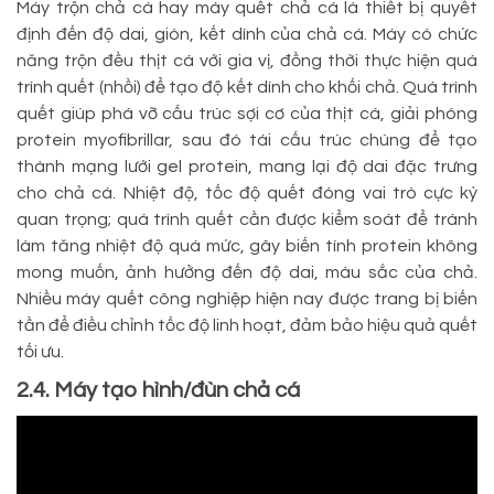
Máy trộn chả cá hay máy quết chả cá là thiết bị quyết
định đến độ dai, giòn, kết dính của chả cá. Máy có chức
năng trộn đều thịt cá với gia vị, đồng thời thực hiện quá
trình quết (nhồi) để tạo độ kết dính cho khối chả. Quá trình
quết giúp phá vỡ cấu trúc sợi cơ của thịt cá, giải phóng
protein myofibrillar, sau đó tái cấu trúc chúng để tạo
thành mạng lưới gel protein, mang lại độ dai đặc trưng
cho chả cá. Nhiệt độ, tốc độ quết đóng vai trò cực kỳ
quan trọng; quá trình quết cần được kiểm soát để tránh
làm tăng nhiệt độ quá mức, gây biến tính protein không
mong muốn, ảnh hưởng đến độ dai, màu sắc của chả.
Nhiều máy quết công nghiệp hiện nay được trang bị biến
tần để điều chỉnh tốc độ linh hoạt, đảm bảo hiệu quả quết
tối ưu.
2.4. Máy tạo hình/đùn chả cá