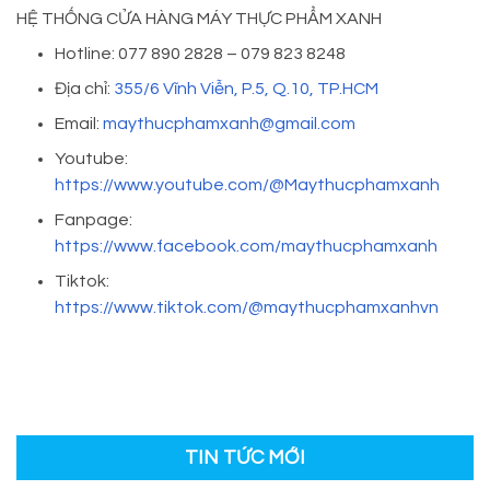
HỆ THỐNG CỬA HÀNG MÁY THỰC PHẨM XANH
Hotline: 077 890 2828 – 079 823 8248
Địa chỉ:
355/6 Vĩnh Viễn, P.5, Q.10, TP.HCM
Email:
maythucphamxanh@gmail.com
Youtube:
https://www.youtube.com/@Maythucphamxanh
Fanpage:
https://www.facebook.com/maythucphamxanh
Tiktok:
https://www.tiktok.com/@maythucphamxanhvn
TIN TỨC MỚI