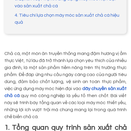
vào sản xuất chả cá
4. Tiêu chí lựa chọn máy móc sản xuất chả cá hiệu
quả
Chả cá, một món ăn truyền thống mang đậm hương vị ẩm
thực Việt, từ lâu đã trở thành lựa chọn yêu thích của nhiều
gia đình, là một sản phẩm tiềm năng trên thị trường thực
phẩm. Để đáp ứng nhu cầu ngày càng cao của người tiêu
dùng, đảm bảo chất lượng, vệ sinh an toàn thực phẩm,
việc ứng dụng máy móc hiện đại vào
dây chuyền sản xuất
chả cá
quy mô công nghiệp là yếu tố then chốt. Bài viết
này sẽ trình bày tổng quan về các loại máy móc thiết yếu,
những lợi ích vượt trội mà chúng mang lại trong quá trình
chế biến chả cá.
1. Tổng quan quy trình sản xuất chả