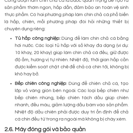
Công đoạn làm chín chả cá là bước quan trọng để tạo ra
sản phẩm thơm ngon, hấp dẫn, đảm bảo an toàn vệ sinh
thực phẩm. Có hai phương pháp làm chín chả cá phổ biến
là hấp, chiên, mỗi phương pháp đòi hỏi những thiết bị
chuyên dụng riêng:
Tủ hấp công nghiệp:
Dùng để làm chín chả cá bằng
hơi nước. Các loại tủ hấp với số khay đa dạng (ví dụ:
10 khay, 20 khay) giúp làm chín chả cá đều, giữ được
độ ẩm, hương vị tự nhiên. Nhiệt độ, thời gian hấp cần
được kiểm soát chặt chẽ để chả cá chín tới, không bị
khô hay bở.
Bếp chiên công nghiệp
: Dùng để chiên chả cá, tạo
lớp vỏ vàng giòn bên ngoài. Các loại bếp chiên như
bếp chiên nhúng, bếp chiên tách dầu giúp chiên
nhanh, đều màu, giảm lượng dầu bám vào sản phẩm.
Nhiệt độ dầu chiên phải được duy trì ổn định để chả
cá chín đều từ trong ra ngoài mà không bị cháy xém.
2.6. Máy đóng gói và bảo quản