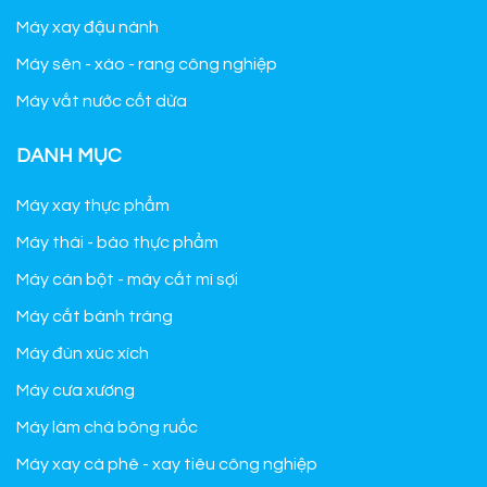
Máy xay đậu nành
Máy sên - xào - rang công nghiệp
Máy vắt nước cốt dừa
DANH MỤC
Máy xay thực phẩm
Máy thái - bào thực phẩm
Máy cán bột - máy cắt mì sợi
Máy cắt bánh tráng
Máy đùn xúc xích
Máy cưa xương
Máy làm chà bông ruốc
Máy xay cà phê - xay tiêu công nghiệp