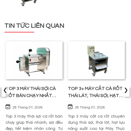
TIN TỨC LIÊN QUAN
‹
›
TOP 3 MÁY THÁI SỢI CÀ
TOP 3+ MÁY CẮT CÀ RỐT
RỐT BÁN CHẠY NHẤT
THÁI LÁT, THÁI SỢI, HẠT
TRÊN THỊ TRƯỜNG
LỰU
28 Tháng 07, 2026
28 Tháng 07, 2026
Top 3 máy thái sợi cà rốt bán
Top 3 máy cắt cà rốt chuyên
chạy giúp thái nhanh, sợi đều
dụng thái sợi, thái lát, hạt lựu
đẹp, tiết kiệm nhân công. Tư
năng suất cao tại Máy Thực