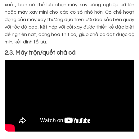
xuất, bạn có thể lựa chọn máy xay công nghiệp cỡ lớn
hoặc máy xay mini cho các cơ sở nhỏ hơn. Cơ chế hoạt
động của máy xay thường dựa trên lưỡi dao sắc bén quay
với tốc độ cao, kết hợp với cối xay được thiết kế đặc biệt
để nghiền nát, đồng hóa thịt cá, giúp chả cá đạt được độ
mịn, kết dính tối ưu.
2.3. Máy trộn/quết chả cá