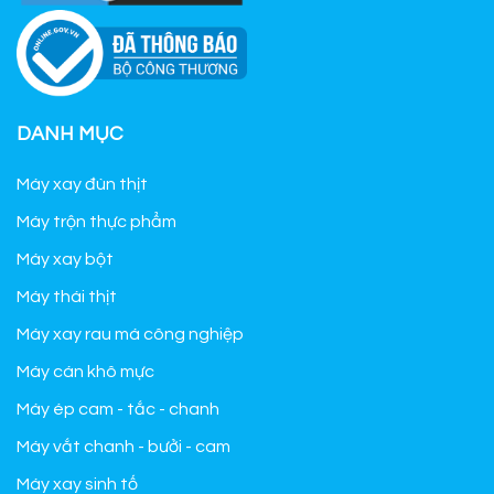
DANH MỤC
Máy xay đùn thịt
Máy trộn thực phẩm
Máy xay bột
Máy thái thịt
Máy xay rau má công nghiệp
Máy cán khô mực
Máy ép cam - tắc - chanh
Máy vắt chanh - bưởi - cam
Máy xay sinh tố