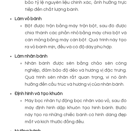
bảo tỷ lệ nguyên liệu chính xác, ảnh hưởng trực
tiếp đến chất lượng bánh.
Làm vỏ bánh
Bột được trộn bằng máy trộn bột, sau đó được
chia thành các phần nhỏ bằng máy chia bột và
cán mỏng bằng máy cán bột. Quá trình này tạo
ra vỏ bánh mịn, đều và có độ dày phù hợp.
Làm nhân bánh
Nhân bánh được sên bằng chảo sên công
nghiệp, đảm bảo độ dẻo và hương vị đặc trưng.
Quá trình sên nhân rất quan trọng, vì nó ảnh
hưởng đến cấu trúc và hương vị của nhân bánh.
Định hình và tạo khuôn
Máy bọc nhân tự động bọc nhân vào vỏ, sau đó
máy định hình dập khuôn tạo hình bánh. Bước
này tạo ra những chiếc bánh có hình dáng đẹp
mắt và kích thước đồng đều.
Nướng bánh