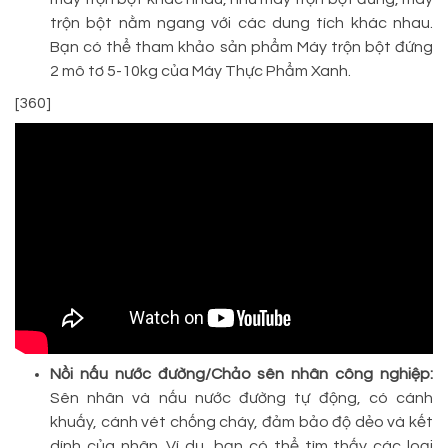
trộn bột nằm ngang với các dung tích khác nhau.
Bạn có thể tham khảo sản phẩm Máy trộn bột đứng
2 mô tơ 5-10kg của Máy Thực Phẩm Xanh.
[360]
Nồi nấu nước đường/Chảo sên nhân công nghiệp:
Sên nhân và nấu nước đường tự động, có cánh
khuấy, cánh vét chống cháy, đảm bảo độ dẻo và kết
dính của nhân. Ví dụ, bạn có thể tìm thấy các loại