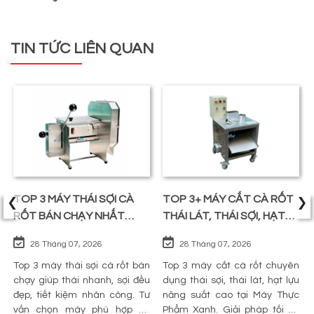
TIN TỨC LIÊN QUAN
‹
›
TOP 3 MÁY THÁI SỢI CÀ
TOP 3+ MÁY CẮT CÀ RỐT
RỐT BÁN CHẠY NHẤT
THÁI LÁT, THÁI SỢI, HẠT
TRÊN THỊ TRƯỜNG
LỰU
28 Tháng 07, 2026
28 Tháng 07, 2026
Top 3 máy thái sợi cà rốt bán
Top 3 máy cắt cà rốt chuyên
chạy giúp thái nhanh, sợi đều
dụng thái sợi, thái lát, hạt lựu
đẹp, tiết kiệm nhân công. Tư
năng suất cao tại Máy Thực
vấn chọn máy phù hợp và
Phẩm Xanh. Giải pháp tối ưu