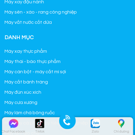
Máy xay đậu nành
Máy sên - xào - rang công nghiệp
Máy vắt nước cốt dừa
DANH MỤC
Máy xay thực phẩm
Máy thái - bào thực phẩm
Máy cán bột - máy cắt mì sợi
Máy cắt bánh tráng
Máy đùn xúc xích
Máy cưa xương
Máy làm chà bông ruốc
Máy xay cà phê - xay tiêu công nghiệp
Chat Facebook
Tiktok
Zalo
Chỉ đường
Máy làm giò chả