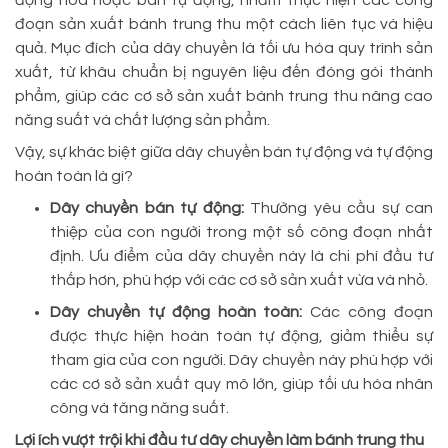
động hóa hoặc bán tự động, nhằm thực hiện các công
đoạn sản xuất bánh trung thu một cách liên tục và hiệu
quả. Mục đích của dây chuyền là tối ưu hóa quy trình sản
xuất, từ khâu chuẩn bị nguyên liệu đến đóng gói thành
phẩm, giúp các cơ sở sản xuất bánh trung thu nâng cao
năng suất và chất lượng sản phẩm.
Vậy, sự khác biệt giữa dây chuyền bán tự động và tự động
hoàn toàn là gì?
Dây chuyền bán tự động:
Thường yêu cầu sự can
thiệp của con người trong một số công đoạn nhất
định. Ưu điểm của dây chuyền này là chi phí đầu tư
thấp hơn, phù hợp với các cơ sở sản xuất vừa và nhỏ.
Dây chuyền tự động hoàn toàn:
Các công đoạn
được thực hiện hoàn toàn tự động, giảm thiểu sự
tham gia của con người. Dây chuyền này phù hợp với
các cơ sở sản xuất quy mô lớn, giúp tối ưu hóa nhân
công và tăng năng suất.
Lợi ích vượt trội khi đầu tư dây chuyền làm bánh trung thu