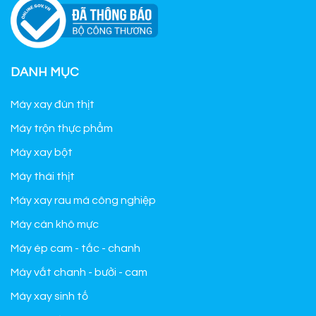
DANH MỤC
Máy xay đùn thịt
Máy trộn thực phẩm
Máy xay bột
Máy thái thịt
Máy xay rau má công nghiệp
Máy cán khô mực
Máy ép cam - tắc - chanh
Máy vắt chanh - bưởi - cam
Máy xay sinh tố