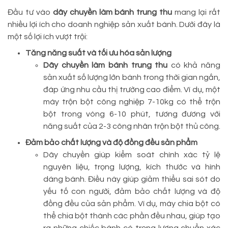
Đầu tư vào
dây chuyền làm bánh trung thu
mang lại rất
nhiều lợi ích cho doanh nghiệp sản xuất bánh. Dưới đây là
một số lợi ích vượt trội:
Tăng năng suất và tối ưu hóa sản lượng
Dây chuyền làm bánh trung thu
có khả năng
sản xuất số lượng lớn bánh trong thời gian ngắn,
đáp ứng nhu cầu thị trường cao điểm. Ví dụ, một
máy trộn bột công nghiệp 7-10kg có thể trộn
bột trong vòng 6-10 phút, tương đương với
năng suất của 2-3 công nhân trộn bột thủ công.
Đảm bảo chất lượng và độ đồng đều sản phẩm
Dây chuyền giúp kiểm soát chính xác tỷ lệ
nguyên liệu, trọng lượng, kích thước và hình
dáng bánh. Điều này giúp giảm thiểu sai sót do
yếu tố con người, đảm bảo chất lượng và độ
đồng đều của sản phẩm. Ví dụ, máy chia bột có
thể chia bột thành các phần đều nhau, giúp tạo