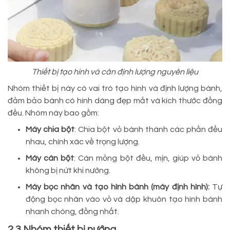
Thiết bị tạo hình và cân định lượng nguyên liệu
Nhóm thiết bị này có vai trò tạo hình và định lượng bánh,
đảm bảo bánh có hình dáng đẹp mắt và kích thước đồng
đều. Nhóm này bao gồm:
Máy chia bột
: Chia bột vỏ bánh thành các phần đều
nhau, chính xác về trọng lượng.
Máy cán bột
: Cán mỏng bột đều, mịn, giúp vỏ bánh
không bị nứt khi nướng.
Máy bọc nhân và tạo hình bánh (máy định hình):
Tự
động bọc nhân vào vỏ và dập khuôn tạo hình bánh
nhanh chóng, đồng nhất.
2.3 Nhóm thiết bị nướng