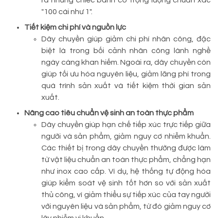
ra những chiếc bánh có trọng lượng chuẩn xác
"100 cái như 1".
Tiết kiệm chi phí và nguồn lực
Dây chuyền giúp giảm chi phí nhân công, đặc
biệt là trong bối cảnh nhân công lành nghề
ngày càng khan hiếm. Ngoài ra, dây chuyền còn
giúp tối ưu hóa nguyên liệu, giảm lãng phí trong
quá trình sản xuất và tiết kiệm thời gian sản
xuất.
Nâng cao tiêu chuẩn vệ sinh an toàn thực phẩm
Dây chuyền giúp hạn chế tiếp xúc trực tiếp giữa
người và sản phẩm, giảm nguy cơ nhiễm khuẩn.
Các thiết bị trong dây chuyền thường được làm
từ vật liệu chuẩn an toàn thực phẩm, chẳng hạn
như inox cao cấp. Ví dụ, hệ thống tự động hóa
giúp kiểm soát vệ sinh tốt hơn so với sản xuất
thủ công, vì giảm thiểu sự tiếp xúc của tay người
với nguyên liệu và sản phẩm, từ đó giảm nguy cơ