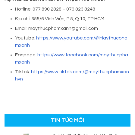
Hotline: 077 890 2828 – 079 823 8248
Địa chỉ: 355/6 Vĩnh Viễn, P.5, Q.10, TP.HCM
Email: maythucphamxanh@gmail.com
Youtube:
https://www.youtube.com/@Maythucpha
mxanh
Fanpage:
https://www.facebook.com/maythucpha
mxanh
Tiktok:
https://www.tiktok.com/@maythucphamxan
hvn
TIN TỨC MỚI