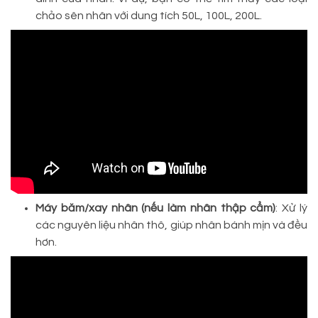
chảo sên nhân với dung tích 50L, 100L, 200L.
Máy băm/xay nhân (nếu làm nhân thập cẩm)
: Xử lý
các nguyên liệu nhân thô, giúp nhân bánh mịn và đều
hơn.