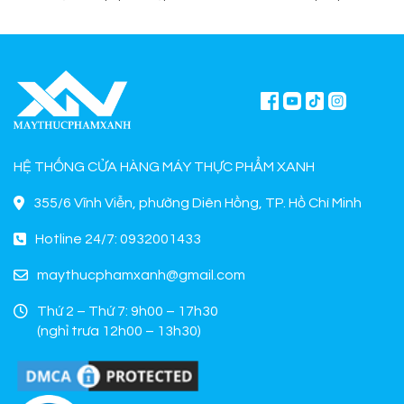
mua chính hãng tại Máy Thực
sơ chế cho quán ăn, bếp công
Phẩm Xanh.
nghiệp.
HỆ THỐNG CỬA HÀNG MÁY THỰC PHẨM XANH
355/6 Vĩnh Viễn, phường Diên Hồng, TP. Hồ Chí Minh
Hotline 24/7: 0932001433
maythucphamxanh@gmail.com
Thứ 2 – Thứ 7: 9h00 – 17h30
(nghỉ trưa 12h00 – 13h30)