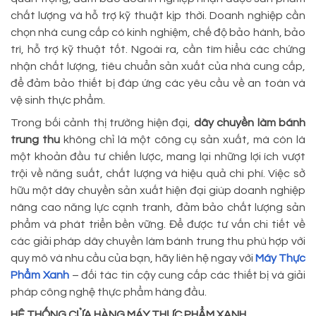
chất lượng và hỗ trợ kỹ thuật kịp thời. Doanh nghiệp cần
chọn nhà cung cấp có kinh nghiệm, chế độ bảo hành, bảo
trì, hỗ trợ kỹ thuật tốt. Ngoài ra, cần tìm hiểu các chứng
nhận chất lượng, tiêu chuẩn sản xuất của nhà cung cấp,
để đảm bảo thiết bị đáp ứng các yêu cầu về an toàn và
vệ sinh thực phẩm.
Trong bối cảnh thị trường hiện đại,
dây chuyền làm bánh
trung thu
không chỉ là một công cụ sản xuất, mà còn là
một khoản đầu tư chiến lược, mang lại những lợi ích vượt
trội về năng suất, chất lượng và hiệu quả chi phí. Việc sở
hữu một dây chuyền sản xuất hiện đại giúp doanh nghiệp
nâng cao năng lực cạnh tranh, đảm bảo chất lượng sản
phẩm và phát triển bền vững. Để được tư vấn chi tiết về
các giải pháp dây chuyền làm bánh trung thu phù hợp với
quy mô và nhu cầu của bạn, hãy liên hệ ngay với
Máy Thực
Phẩm Xanh
– đối tác tin cậy cung cấp các thiết bị và giải
pháp công nghệ thực phẩm hàng đầu.
HỆ THỐNG CỬA HÀNG MÁY THỰC PHẨM XANH