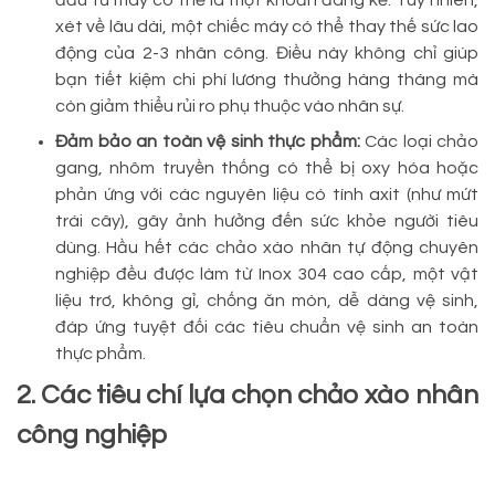
đầu tư máy có thể là một khoản đáng kể. Tuy nhiên,
xét về lâu dài, một chiếc máy có thể thay thế sức lao
động của 2-3 nhân công. Điều này không chỉ giúp
bạn tiết kiệm chi phí lương thưởng hàng tháng mà
còn giảm thiểu rủi ro phụ thuộc vào nhân sự.
Đảm bảo an toàn vệ sinh thực phẩm:
Các loại chảo
gang, nhôm truyền thống có thể bị oxy hóa hoặc
phản ứng với các nguyên liệu có tính axit (như mứt
trái cây), gây ảnh hưởng đến sức khỏe người tiêu
dùng. Hầu hết các chảo xào nhân tự động chuyên
nghiệp đều được làm từ Inox 304 cao cấp, một vật
liệu trơ, không gỉ, chống ăn mòn, dễ dàng vệ sinh,
đáp ứng tuyệt đối các tiêu chuẩn vệ sinh an toàn
thực phẩm.
2. Các tiêu chí lựa chọn chảo xào nhân
công nghiệp