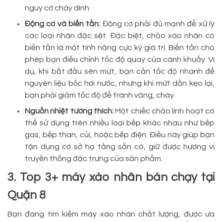
nguy cơ cháy dính.
Động cơ và biến tần:
Động cơ phải đủ mạnh để xử lý
các loại nhân đặc sệt. Đặc biệt, chảo xào nhân có
biến tần là một tính năng cực kỳ giá trị. Biến tần cho
phép bạn điều chỉnh tốc độ quay của cánh khuấy. Ví
dụ, khi bắt đầu sên mứt, bạn cần tốc độ nhanh để
nguyên liệu bốc hơi nước, nhưng khi mứt dần kẹo lại,
bạn phải giảm tốc độ để tránh văng, cháy.
Nguồn nhiệt tương thích:
Một chiếc chảo linh hoạt có
thể sử dụng trên nhiều loại bếp khác nhau như bếp
gas, bếp than, củi, hoặc bếp điện. Điều này giúp bạn
tận dụng cơ sở hạ tầng sẵn có, giữ được hương vị
truyền thống đặc trưng của sản phẩm.
3. Top 3+ máy xào nhân bán chạy tại
Quận 8
Bạn đang tìm kiếm máy xào nhân chất lượng, được ưa