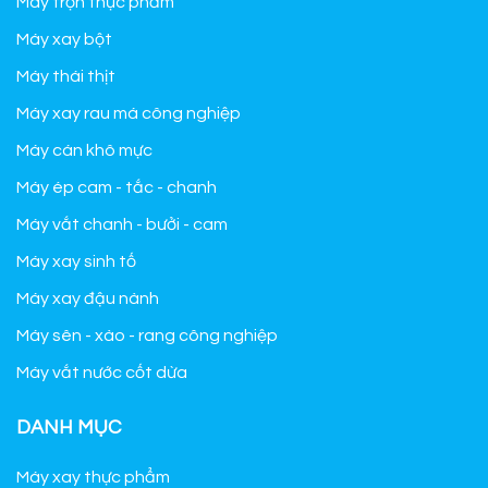
Máy trộn thực phẩm
Máy xay bột
Máy thái thịt
Máy xay rau má công nghiệp
Máy cán khô mực
Máy ép cam - tắc - chanh
Máy vắt chanh - bưởi - cam
Máy xay sinh tố
Máy xay đậu nành
Máy sên - xào - rang công nghiệp
Máy vắt nước cốt dừa
DANH MỤC
Máy xay thực phẩm