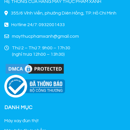
HỆ THỐNG CỬA HÀNG MÁY THỰC PHẨM XANH
355/6 Vĩnh Viễn, phường Diên Hồng, TP. Hồ Chí Minh
Hotline 24/7: 0932001433
maythucphamxanh@gmail.com
Thứ 2 – Thứ 7: 9h00 – 17h30
(nghỉ trưa 12h00 – 13h30)
DANH MỤC
Máy xay đùn thịt