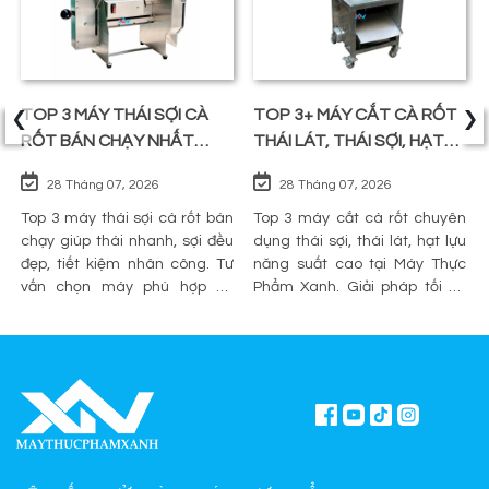
‹
›
TOP 3 MÁY THÁI SỢI CÀ
TOP 3+ MÁY CẮT CÀ RỐT
RỐT BÁN CHẠY NHẤT
THÁI LÁT, THÁI SỢI, HẠT
TRÊN THỊ TRƯỜNG
LỰU
28 Tháng 07, 2026
28 Tháng 07, 2026
Top 3 máy thái sợi cà rốt bán
Top 3 máy cắt cà rốt chuyên
chạy giúp thái nhanh, sợi đều
dụng thái sợi, thái lát, hạt lựu
đẹp, tiết kiệm nhân công. Tư
năng suất cao tại Máy Thực
vấn chọn máy phù hợp và
Phẩm Xanh. Giải pháp tối ưu
mua chính hãng tại Máy Thực
sơ chế cho quán ăn, bếp công
Phẩm Xanh.
nghiệp.