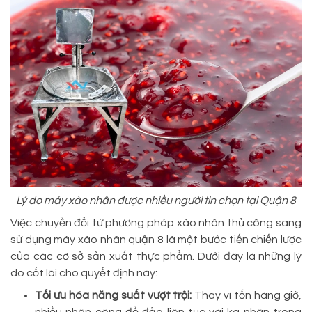
Lý do máy xào nhân được nhiều người tin chọn tại Quận 8
Việc chuyển đổi từ phương pháp xào nhân thủ công sang
sử dụng máy xào nhân quận 8 là một bước tiến chiến lược
của các cơ sở sản xuất thực phẩm. Dưới đây là những lý
do cốt lõi cho quyết định này:
Tối ưu hóa năng suất vượt trội:
Thay vì tốn hàng giờ,