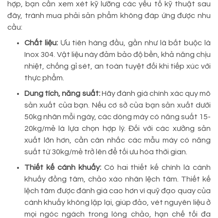
hợp, bạn cần xem xét kỹ lưỡng các yếu tố kỹ thuật sau
đây, tránh mua phải sản phẩm không đáp ứng được nhu
cầu:
Chất liệu:
Ưu tiên hàng đầu, gần như là bắt buộc là
Inox 304. Vật liệu này đảm bảo độ bền, khả năng chịu
nhiệt, chống gỉ sét, an toàn tuyệt đối khi tiếp xúc với
thực phẩm.
Dung tích, năng suất:
Hãy đánh giá chính xác quy mô
sản xuất của bạn. Nếu cơ sở của bạn sản xuất dưới
50kg nhân mỗi ngày, các dòng máy có năng suất 15-
20kg/mẻ là lựa chọn hợp lý. Đối với các xưởng sản
xuất lớn hơn, cần cân nhắc các mẫu máy có năng
suất từ 30kg/mẻ trở lên để tối ưu hóa thời gian.
Thiết kế cánh khuấy:
Có hai thiết kế chính là cánh
khuấy đồng tâm, chảo xào nhân lệch tâm. Thiết kế
lệch tâm được đánh giá cao hơn vì quỹ đạo quay của
cánh khuấy không lặp lại, giúp đảo, vét nguyên liệu ở
mọi ngóc ngách trong lòng chảo, hạn chế tối đa