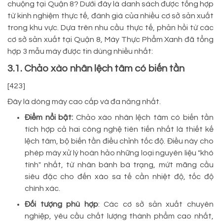
chuộng tại Quận 8? Dưới đây là danh sách được tổng hợp
từ kinh nghiệm thực tế, đánh giá của nhiều cơ sở sản xuất
trong khu vực. Dựa trên nhu cầu thực tế, phản hồi từ các
cơ sở sản xuất tại Quận 8, Máy Thực Phẩm Xanh đã tổng
hợp 3 mẫu máy được tin dùng nhiều nhất:
3.1. Chảo xào nhân lệch tâm có biến tần
[423]
Đây là dòng máy cao cấp và đa năng nhất.
Điểm nổi bật:
Chảo xào nhân lệch tâm có biến tần
tích hợp cả hai công nghệ tiên tiến nhất là thiết kế
lệch tâm, bộ biến tần điều chỉnh tốc độ. Điều này cho
phép máy xử lý hoàn hảo những loại nguyên liệu "khó
tính" nhất, từ nhân bánh bá trạng, mứt mãng cầu
siêu đặc cho đến xào sa tế cần nhiệt độ, tốc độ
chính xác.
Đối tượng phù hợp
: Các cơ sở sản xuất chuyên
nghiệp, yêu cầu chất lượng thành phẩm cao nhất,