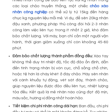
nhiều nhân công để đảo liên tục vài kg nhân trong
các loại chảo truyền thống, một chiếc
chảo xào
nhân công nghiệp
có thể xử lý từ 15kg đến hàng
chục kg nguyên liệu mỗi mẻ. Ví dụ, để sên 20kg nhân
đậu xanh, phương pháp thủ công đòi hỏi 2-3 nhân
công làm việc liên tục trong ít nhất 2 giờ, khó đảm
bảo chất lượng. Với máy, bạn chỉ cần một người vận
hành, thời gian giảm xuống chỉ còn khoảng 45-60
phút.
Đảm bảo chất lượng thành phẩm đồng đều:
Xào tay
không thể duy trì nhiệt độ, tốc độ đảo ổn định, dẫn
đến tình trạng nhân bị vón cục, chỗ sống chỗ chín,
hoặc tệ hơn là cháy khét ở đáy chảo. Máy sên nhân
với cánh khuấy tự động, vét sát đáy, thành chảo,
giúp nguyên liệu được đảo đều liên tục, nhiệt lượng
tỏa đều. Kết quả là mẻ nhân nào cũng đạt độ mịn,
màu sắc, hương vị đồng nhất hoàn hảo.
Tiết kiệm chi phí nhân công dài hạn:
Ban đầu, chi phí