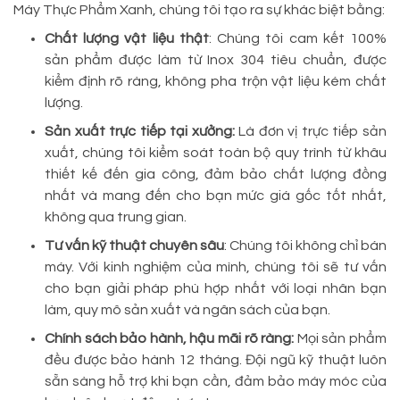
Máy Thực Phẩm Xanh, chúng tôi tạo ra sự khác biệt bằng:
Chất lượng vật liệu thật
: Chúng tôi cam kết 100%
sản phẩm được làm từ Inox 304 tiêu chuẩn, được
kiểm định rõ ràng, không pha trộn vật liệu kém chất
lượng.
Sản xuất trực tiếp tại xưởng:
Là đơn vị trực tiếp sản
xuất, chúng tôi kiểm soát toàn bộ quy trình từ khâu
thiết kế đến gia công, đảm bảo chất lượng đồng
nhất và mang đến cho bạn mức giá gốc tốt nhất,
không qua trung gian.
Tư vấn kỹ thuật chuyên sâu
: Chúng tôi không chỉ bán
máy. Với kinh nghiệm của mình, chúng tôi sẽ tư vấn
cho bạn giải pháp phù hợp nhất với loại nhân bạn
làm, quy mô sản xuất và ngân sách của bạn.
Chính sách bảo hành, hậu mãi rõ ràng:
Mọi sản phẩm
đều được bảo hành 12 tháng. Đội ngũ kỹ thuật luôn
sẵn sàng hỗ trợ khi bạn cần, đảm bảo máy móc của