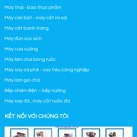
Máy thái - bào thực phẩm
Máy cán bột - máy cắt mì sợi
Máy cắt bánh tráng
Máy đùn xúc xích
Máy cưa xương
Máy làm chà bông ruốc
Máy xay cà phê - xay tiêu công nghiệp
Máy làm giò chả
Bếp chiên điện – bếp nướng
Máy xay đá , máy cắt nước đá
KẾT NỐI VỚI CHÚNG TÔI