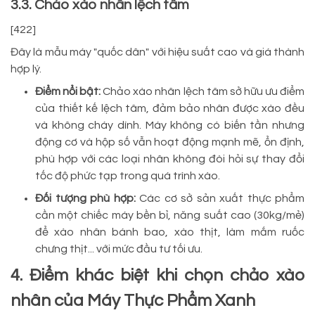
3.3. Chảo xào nhân lệch tâm
[422]
Đây là mẫu máy "quốc dân" với hiệu suất cao và giá thành
hợp lý.
Điểm nổi bật:
Chảo xào nhân lệch tâm sở hữu ưu điểm
của thiết kế lệch tâm, đảm bảo nhân được xào đều
và không cháy dính. Máy không có biến tần nhưng
động cơ và hộp số vẫn hoạt động mạnh mẽ, ổn định,
phù hợp với các loại nhân không đòi hỏi sự thay đổi
tốc độ phức tạp trong quá trình xào.
Đối tượng phù hợp:
Các cơ sở sản xuất thực phẩm
cần một chiếc máy bền bỉ, năng suất cao (30kg/mẻ)
để xào nhân bánh bao, xào thịt, làm mắm ruốc
chưng thịt... với mức đầu tư tối ưu.
4. Điểm khác biệt khi chọn chảo xào
nhân của Máy Thực Phẩm Xanh