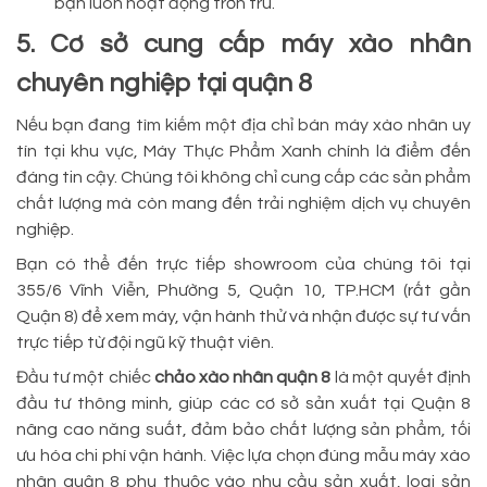
bạn luôn hoạt động trơn tru.
5. Cơ sở cung cấp máy xào nhân
chuyên nghiệp tại quận 8
Nếu bạn đang tìm kiếm một địa chỉ bán máy xào nhân uy
tín tại khu vực, Máy Thực Phẩm Xanh chính là điểm đến
đáng tin cậy. Chúng tôi không chỉ cung cấp các sản phẩm
chất lượng mà còn mang đến trải nghiệm dịch vụ chuyên
nghiệp.
Bạn có thể đến trực tiếp showroom của chúng tôi tại
355/6 Vĩnh Viễn, Phường 5, Quận 10, TP.HCM (rất gần
Quận 8) để xem máy, vận hành thử và nhận được sự tư vấn
trực tiếp từ đội ngũ kỹ thuật viên.
Đầu tư một chiếc
chảo xào nhân quận 8
là một quyết định
đầu tư thông minh, giúp các cơ sở sản xuất tại Quận 8
nâng cao năng suất, đảm bảo chất lượng sản phẩm, tối
ưu hóa chi phí vận hành. Việc lựa chọn đúng mẫu máy xào
nhân quận 8 phụ thuộc vào nhu cầu sản xuất, loại sản