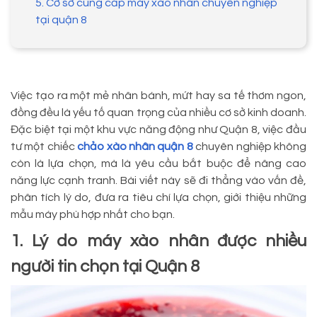
5. Cơ sở cung cấp máy xào nhân chuyên nghiệp
tại quận 8
Việc tạo ra một mẻ nhân bánh, mứt hay sa tế thơm ngon,
đồng đều là yếu tố quan trọng của nhiều cơ sở kinh doanh.
Đặc biệt tại một khu vực năng động như Quận 8, việc đầu
tư một chiếc
chảo xào nhân quận 8
chuyên nghiệp không
còn là lựa chọn, mà là yêu cầu bắt buộc để nâng cao
năng lực cạnh tranh. Bài viết này sẽ đi thẳng vào vấn đề,
phân tích lý do, đưa ra tiêu chí lựa chọn, giới thiệu những
mẫu máy phù hợp nhất cho bạn.
1. Lý do máy xào nhân được nhiều
người tin chọn tại Quận 8