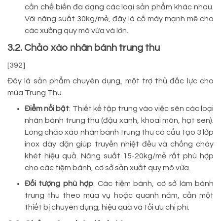
cần chế biến đa dạng các loại sản phẩm khác nhau.
Với năng suất 30kg/mẻ, đây là cỗ máy mạnh mẽ cho
các xưởng quy mô vừa và lớn.
3.2. Chảo xào nhân bánh trung thu
[392]
Đây là sản phẩm chuyên dụng, một trợ thủ đắc lực cho
mùa Trung Thu.
Điểm nổi bật
: Thiết kế tập trung vào việc sên các loại
nhân bánh trung thu (đậu xanh, khoai môn, hạt sen).
Lòng chảo xào nhân bánh trung thu có cấu tạo 3 lớp
inox dày dặn giúp truyền nhiệt đều và chống cháy
khét hiệu quả. Năng suất 15-20kg/mẻ rất phù hợp
cho các tiệm bánh, cơ sở sản xuất quy mô vừa.
Đối tượng phù hợp
: Các tiệm bánh, cơ sở làm bánh
trung thu theo mùa vụ hoặc quanh năm, cần một
thiết bị chuyên dụng, hiệu quả và tối ưu chi phí.