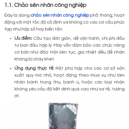
1.1. Chảo sên nhân công nghiệp
Đây là dòng
chảo sên nhân công nghiệp
phổ thông, hoạt
động với một tốc độ cố định và không có các cơ cấu phức
tạp như hộp số hay biến tần.
Ưu điểm:
Cấu tạo đơn giản, dễ vận hành, chi phí đầu
tư ban đầu hợp lý. Máy vẫn đảm bảo các chức năng
cơ bản như đảo trộn liên tục, gia nhiệt đều để nhân
không bị cháy khét.
Ứng dụng thực tế:
Rất phù hợp cho các cơ sở sản
xuất quy mô nhỏ, hoạt động theo mùa vụ như làm
nhân bánh trung thu, bánh ú, hoặc các loại nhân
không yêu cầu độ kết dính quá cao như sa tế, tương
ớt.