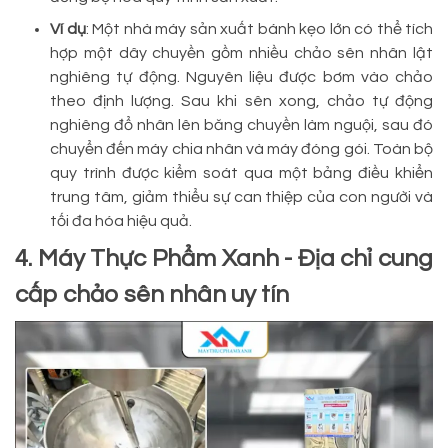
Ví dụ
: Một nhà máy sản xuất bánh kẹo lớn có thể tích
hợp một dây chuyền gồm nhiều chảo sên nhân lật
nghiêng tự động. Nguyên liệu được bơm vào chảo
theo định lượng. Sau khi sên xong, chảo tự động
nghiêng đổ nhân lên băng chuyền làm nguội, sau đó
chuyển đến máy chia nhân và máy đóng gói. Toàn bộ
quy trình được kiểm soát qua một bảng điều khiển
trung tâm, giảm thiểu sự can thiệp của con người và
tối đa hóa hiệu quả.
4. Máy Thực Phẩm Xanh - Địa chỉ cung
cấp chảo sên nhân uy tín