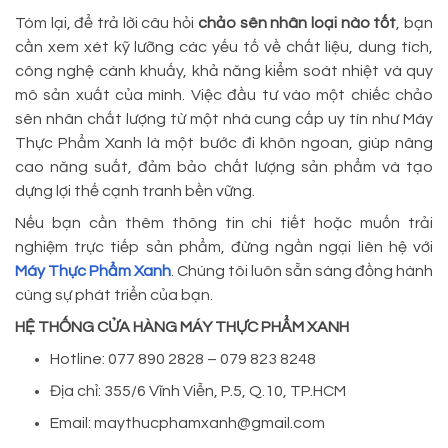
Tóm lại, để trả lời câu hỏi
chảo sên nhân loại nào tốt
, bạn
cần xem xét kỹ lưỡng các yếu tố về chất liệu, dung tích,
công nghệ cánh khuấy, khả năng kiểm soát nhiệt và quy
mô sản xuất của mình. Việc đầu tư vào một chiếc chảo
sên nhân chất lượng từ một nhà cung cấp uy tín như Máy
Thực Phẩm Xanh là một bước đi khôn ngoan, giúp nâng
cao năng suất, đảm bảo chất lượng sản phẩm và tạo
dựng lợi thế cạnh tranh bền vững.
Nếu bạn cần thêm thông tin chi tiết hoặc muốn trải
nghiệm trực tiếp sản phẩm, đừng ngần ngại liên hệ với
Máy Thực Phẩm Xanh
. Chúng tôi luôn sẵn sàng đồng hành
cùng sự phát triển của bạn.
HỆ THỐNG CỬA HÀNG MÁY THỰC PHẨM XANH
Hotline: 077 890 2828 – 079 823 8248
Địa chỉ: 355/6 Vĩnh Viễn, P.5, Q.10, TP.HCM
Email: maythucphamxanh@gmail.com