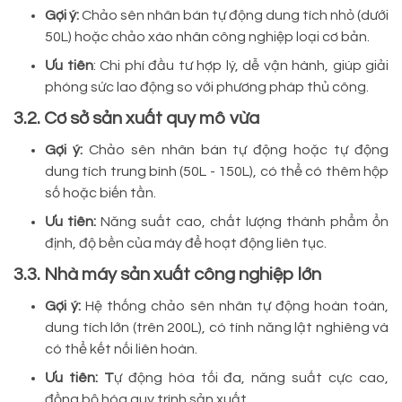
Gợi ý:
Chảo sên nhân bán tự động dung tích nhỏ (dưới
50L) hoặc chảo xào nhân công nghiệp loại cơ bản.
Ưu tiên
: Chi phí đầu tư hợp lý, dễ vận hành, giúp giải
phóng sức lao động so với phương pháp thủ công.
3.2. Cơ sở sản xuất quy mô vừa
Gợi ý:
Chảo sên nhân bán tự động hoặc tự động
dung tích trung bình (50L - 150L), có thể có thêm hộp
số hoặc biến tần.
Ưu tiên:
Năng suất cao, chất lượng thành phẩm ổn
định, độ bền của máy để hoạt động liên tục.
3.3. Nhà máy sản xuất công nghiệp lớn
Gợi ý:
Hệ thống chảo sên nhân tự động hoàn toàn,
dung tích lớn (trên 200L), có tính năng lật nghiêng và
có thể kết nối liên hoàn.
Ưu tiên: T
ự động hóa tối đa, năng suất cực cao,
đồng bộ hóa quy trình sản xuất.