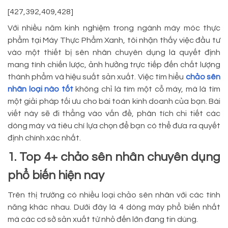
[427,392,409,428]
Với nhiều năm kinh nghiệm trong ngành máy móc thực
phẩm tại Máy Thực Phẩm Xanh, tôi nhận thấy việc đầu tư
vào một thiết bị sên nhân chuyên dụng là quyết định
mang tính chiến lược, ảnh hưởng trực tiếp đến chất lượng
thành phẩm và hiệu suất sản xuất. Việc tìm hiểu
chảo sên
nhân loại nào tốt
không chỉ là tìm một cỗ máy, mà là tìm
một giải pháp tối ưu cho bài toán kinh doanh của bạn. Bài
viết này sẽ đi thẳng vào vấn đề, phân tích chi tiết các
dòng máy và tiêu chí lựa chọn để bạn có thể đưa ra quyết
định chính xác nhất.
1. Top 4+ chảo sên nhân chuyên dụng
phổ biến hiện nay
Trên thị trường có nhiều loại chảo sên nhân với các tính
năng khác nhau. Dưới đây là 4 dòng máy phổ biến nhất
mà các cơ sở sản xuất từ nhỏ đến lớn đang tin dùng.