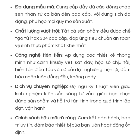
Đa dạng mẫu mã:
Cung cấp đầy đủ các dòng chảo
sên nhân từ cơ bản đến cao cấp, với dung tích đa
dạng, phù hợp mọi quy mô sản xuất.
Chất lượng vượt trội:
Tất cả sản phẩm đều được chế
tạo từ inox 304 cao cấp, đáp ứng tiêu chuẩn an toàn
vệ sinh thực phẩm khắt khe nhất.
Công nghệ tiên tiến
: Áp dụng các thiết kế thông
minh như cánh khuấy vét sát đáy, hộp số chịu tải,
biến tần điều tốc và cơ cấu lật nghiêng tiện lợi, đảm
bảo nhân luôn đồng đều, không cháy.
Dịch vụ chuyên nghiệp:
Đội ngũ kỹ thuật viên giàu
kinh nghiệm luôn sẵn sàng tư vấn, giúp bạn chọn
đúng sản phẩm và hỗ trợ tận tình trong quá trình lắp
đặt, vận hành.
Chính sách hậu mãi rõ ràng:
Cam kết bảo hành, bảo
trì uy tín, đảm bảo thiết bị của bạn luôn hoạt động ổn
định.