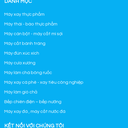
DANH MỤC
Máy xay thực phẩm
Máy thái - bào thực phẩm
Máy cán bột - máy cắt mì sợi
Máy cắt bánh tráng
Máy đùn xúc xích
Máy cưa xương
Máy làm chà bông ruốc
Máy xay cà phê - xay tiêu công nghiệp
Máy làm giò chả
Bếp chiên điện – bếp nướng
Máy xay đá , máy cắt nước đá
KẾT NỐI VỚI CHÚNG TÔI