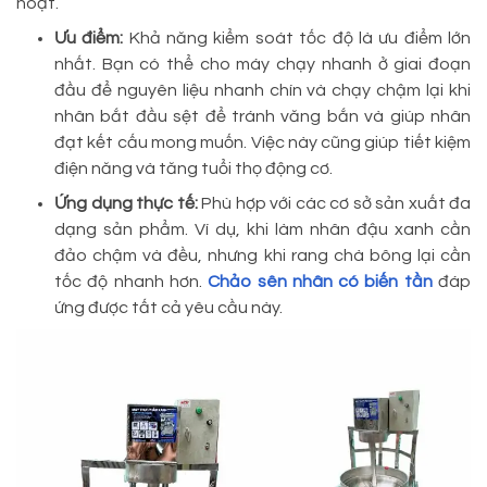
hoạt.
Ưu điểm:
Khả năng kiểm soát tốc độ là ưu điểm lớn
nhất. Bạn có thể cho máy chạy nhanh ở giai đoạn
đầu để nguyên liệu nhanh chín và chạy chậm lại khi
nhân bắt đầu sệt để tránh văng bắn và giúp nhân
đạt kết cấu mong muốn. Việc này cũng giúp tiết kiệm
điện năng và tăng tuổi thọ động cơ.
Ứng dụng thực tế:
Phù hợp với các cơ sở sản xuất đa
dạng sản phẩm. Ví dụ, khi làm nhân đậu xanh cần
đảo chậm và đều, nhưng khi rang chà bông lại cần
tốc độ nhanh hơn.
Chảo sên nhân có biến tần
đáp
ứng được tất cả yêu cầu này.