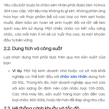
Yêu cầu bắt buộc là chảo sên nhân phải được làm từ Inox
304 cao cấp. Vật liệu này không bị gỉ sét, không phản ứng
hóa học với thực phẩm (kể cả các loại có tính axit hoặc
muối), đảm bảo an toàn vệ sinh tuyệt đối và rất dễ làm
sạch sau khi sử dụng. Một chiếc chảo có kết cấu vững
chắc, các mối hàn tỉ mỉ sẽ có tuổi thọ cao, là một khoản
đầu tư bền vững.
2.2. Dung tích và công suất
Lựa chọn dung tích phải dựa trên quy mô sản xuất của
bạn.
Ví dụ:
Một hộ kinh doanh nhỏ hoặc cơ sở mới khởi
nghiệp có thể bắt đầu với
chảo xào nhân
dung tích
20-50L. Trong khi đó, một doanh nghiệp quy mô vừa
với sản lượng ổn định nên cân nhắc loại 100-200L.
Các nhà máy lớn, sản xuất hàng loạt cần đến các
loại chảo 300-500L hoặc lớn hơn để đáp ứng nhu cầu.
2.3. Hệ thống cánh khuấy và tốc độ