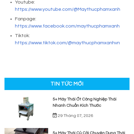
Youtube:
https://www.youtube.com/@Maythucphamxanh
Fanpage:
https://www.facebook.com/maythucphamxanh
Tiktok:
https://www.tiktok.com/@maythucphamxanhvn
TIN TỨC MỚI
5+ Máy Thái Ớt Công Nghiệp Thái
Nhanh Chuẩn Kích Thước
29 Tháng 07, 2026
5+ Máy Thái Củ Cải Chuyên Dụng Thái