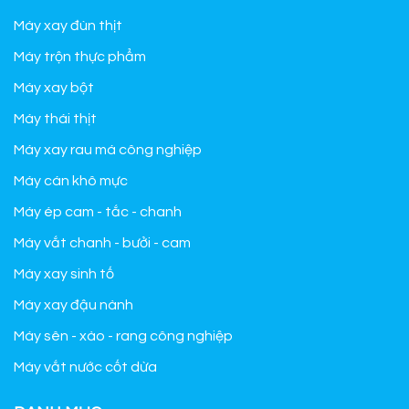
Máy xay đùn thịt
Máy trộn thực phẩm
Máy xay bột
Máy thái thịt
Máy xay rau má công nghiệp
Máy cán khô mực
Máy ép cam - tắc - chanh
Máy vắt chanh - bưởi - cam
Máy xay sinh tố
Máy xay đậu nành
Máy sên - xào - rang công nghiệp
Máy vắt nước cốt dừa