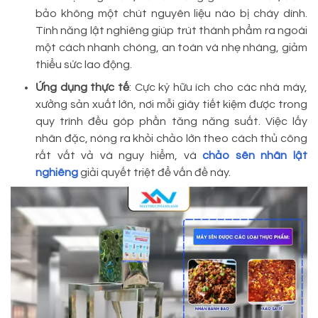
bảo không một chút nguyên liệu nào bị cháy dính.
Tính năng lật nghiêng giúp trút thành phẩm ra ngoài
một cách nhanh chóng, an toàn và nhẹ nhàng, giảm
thiểu sức lao động.
Ứng dụng thực tế
: Cực kỳ hữu ích cho các nhà máy,
xưởng sản xuất lớn, nơi mỗi giây tiết kiệm được trong
quy trình đều góp phần tăng năng suất. Việc lấy
nhân đặc, nóng ra khỏi chảo lớn theo cách thủ công
rất vất vả và nguy hiểm, và
chảo sên nhân lật
nghiêng
giải quyết triệt để vấn đề này.