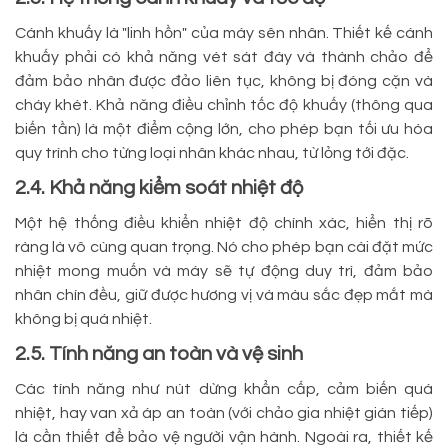
Cánh khuấy là "linh hồn" của máy sên nhân. Thiết kế cánh
khuấy phải có khả năng vét sát đáy và thành chảo để
đảm bảo nhân được đảo liên tục, không bị đóng cặn và
cháy khét. Khả năng điều chỉnh tốc độ khuấy (thông qua
biến tần) là một điểm cộng lớn, cho phép bạn tối ưu hóa
quy trình cho từng loại nhân khác nhau, từ lỏng tới đặc.
2.4. Khả năng kiểm soát nhiệt độ
Một hệ thống điều khiển nhiệt độ chính xác, hiển thị rõ
ràng là vô cùng quan trọng. Nó cho phép bạn cài đặt mức
nhiệt mong muốn và máy sẽ tự động duy trì, đảm bảo
nhân chín đều, giữ được hương vị và màu sắc đẹp mắt mà
không bị quá nhiệt.
2.5. Tính năng an toàn và vệ sinh
Các tính năng như nút dừng khẩn cấp, cảm biến quá
nhiệt, hay van xả áp an toàn (với chảo gia nhiệt gián tiếp)
là cần thiết để bảo vệ người vận hành. Ngoài ra, thiết kế