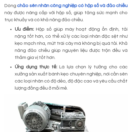
Dòng
chảo sên nhân công nghiệp có hộp số và đảo chiều
này được nâng cấp với hộp số, giúp tăng sức mạnh cho
trục khuấy và có khả năng đảo chiều.
Ưu điểm:
Hộp số giúp máy hoạt động ổn định, tải
nặng tốt hơn, có thể xử lý các loại nhân đặc sệt như
kẹo mạch nha, mứt trái cây mà không bị quá tải. Khả
năng đảo chiều giúp nguyên liệu được trộn đều và
thấm gia vị tốt hơn.
Ứng dụng thực tế:
Là lựa chọn lý tưởng cho các
xưởng sản xuất bánh kẹo chuyên nghiệp, nơi cần sên
các loại nhân có độ dẻo, độ đặc cao và yêu cầu chất
lượng đồng đều ở mỗi mẻ.