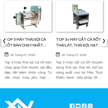
‹
›
TOP 3 MÁY THÁI SỢI CÀ
TOP 3+ MÁY CẮT CÀ RỐT
RỐT BÁN CHẠY NHẤT
THÁI LÁT, THÁI SỢI, HẠT
TRÊN THỊ TRƯỜNG
LỰU
28 Tháng 07, 2026
28 Tháng 07, 2026
Top 3 máy thái sợi cà rốt bán
Top 3 máy cắt cà rốt chuyên
chạy giúp thái nhanh, sợi đều
dụng thái sợi, thái lát, hạt lựu
đẹp, tiết kiệm nhân công. Tư
năng suất cao tại Máy Thực
vấn chọn máy phù hợp và
Phẩm Xanh. Giải pháp tối ưu
mua chính hãng tại Máy Thực
sơ chế cho quán ăn, bếp công
Phẩm Xanh.
nghiệp.