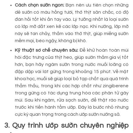
Cách chọn sườn ngon:
Bạn nên ưu tiên chọn những
dẻ sườn có màu hồng tươi, thớ thịt săn chắc, có độ
đàn hồi tốt khi ấn tay vào. Lý tưởng nhất là loại sườn
có lớp mỡ dắt xen kẽ các lớp nạc. Khi nướng, lớp mỡ
này sẽ tan chảy, thấm vào thớ thịt, giúp miếng sườn
mềm mại, béo ngậy, không bị khô.
Kỹ thuật sơ chế chuyên sâu:
Để khử hoàn toàn mùi
hôi đặc trưng của thịt heo, giúp sườn thấm gia vị tốt
hơn, bạn hãy ngâm sườn trong nước muối loãng có
đập dập vài lát gừng trong khoảng 15 phút. Về mặt
khoa học, muối sẽ giúp loại bỏ tạp chất qua quá trình
thẩm thấu, trong khi các hợp chất như zingiberene
trong gừng có tác dụng trung hòa các phân tử gây
mùi. Sau khi ngâm, rửa sạch sườn, để thật ráo nước
trước khi tiến hành tẩm ướp. Đây là bước nhỏ nhưng
cực kỳ quan trọng trong cách ướp sườn nướng sả.
3. Quy trình ướp sườn chuyên nghiệp