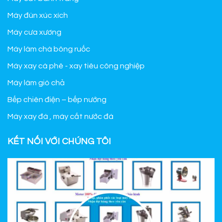
Máy đùn xúc xích
Máy cưa xương
Máy làm chà bông ruốc
Máy xay cà phê - xay tiêu công nghiệp
Máy làm giò chả
Bếp chiên điện – bếp nướng
Máy xay đá , máy cắt nước đá
KẾT NỐI VỚI CHÚNG TÔI