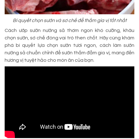
Bí quyết chọn sườn và sơ chế để thấm gia vị tốt nhất
Cách ướp sườn nướng sả thơm ngon khó cưỡng, khâu
chọn sườn, sơ chế đóng vai trò then chốt. Hãy cùng khám
phá bí quyết lựa chọn sườn tươi ngon, cách làm sườn
nướng sả chuẩn chỉnh để sườn thấm đẫm gia vị, mang đến
hương vị tuyệt hảo cho món ăn của bạn.