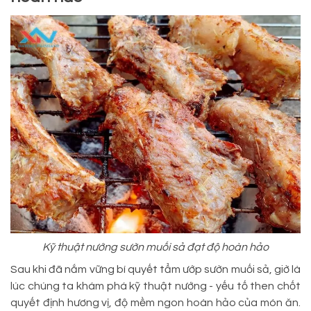
Kỹ thuật nướng sườn muối sả đạt độ hoàn hảo
Sau khi đã nắm vững bí quyết tẩm ướp sườn muối sả, giờ là
lúc chúng ta khám phá kỹ thuật nướng - yếu tố then chốt
quyết định hương vị, độ mềm ngon hoàn hảo của món ăn.