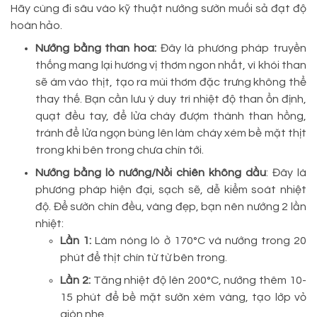
Hãy cùng đi sâu vào kỹ thuật nướng sườn muối sả đạt độ
hoàn hảo.
Nướng bằng than hoa:
Đây là phương pháp truyền
thống mang lại hương vị thơm ngon nhất, vì khói than
sẽ ám vào thịt, tạo ra mùi thơm đặc trưng không thể
thay thế. Bạn cần lưu ý duy trì nhiệt độ than ổn định,
quạt đều tay, để lửa cháy đượm thành than hồng,
tránh để lửa ngọn bùng lên làm cháy xém bề mặt thịt
trong khi bên trong chưa chín tới.
Nướng bằng lò nướng/Nồi chiên không dầu
: Đây là
phương pháp hiện đại, sạch sẽ, dễ kiểm soát nhiệt
độ. Để sườn chín đều, vàng đẹp, bạn nên nướng 2 lần
nhiệt:
Lần 1:
Làm nóng lò ở 170°C và nướng trong 20
phút để thịt chín từ từ bên trong.
Lần 2:
Tăng nhiệt độ lên 200°C, nướng thêm 10-
15 phút để bề mặt sườn xém vàng, tạo lớp vỏ
giòn nhẹ.