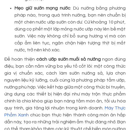
Mẹo giữ sườn mọng nước
: Dù nướng bằng phương
pháp nào, trong quá trình nướng, bạn nên chuẩn bị
một chén nước ướp sườn còn dư. Cứ khoảng 10 phút,
dùng cọ phết một lớp mỏng nước ướp này lên bề mặt
sườn. Việc này không chỉ bổ sung hương vị mà còn
cấp ẩm liên tục, ngăn chặn hiện tượng thịt bị mất
nước, trở nên khô xác.
Để hoàn thiện
cách ướp sườn muối sả nướng
ngon đúng
điệu, bạn cần nắm vững ba yếu tố cốt lõi: một công thức
gia vị chuẩn xác, cách làm sườn nướng sả, lựa chọn
nguyên liệu kỹ lưỡng, cuối cùng là phương pháp tẩm ướp,
nướng phù hợp. Việc kết hợp giữa một công thức bí truyền,
ứng dụng các thiết bị hiện đại như máy trộn thực phẩm
chính là chìa khóa giúp bạn nâng tầm món ăn, tối ưu hóa
quy trình, gia tăng lợi nhuận trong kinh doanh.
Máy Thực
Phẩm Xanh
chúc bạn thực hiện thành công món ăn hấp
dẫn này, tạo ra những trải nghiệm ẩm thực đáng nhớ. Bạn
có thể tham khảo thêm các kỹ thuật chế biến món nướng