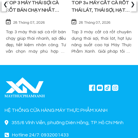
‹
›
TOP 3 MÁY THÁI SỢI CÀ
TOP 3+ MÁY CẮT CÀ RỐT
RỐT BÁN CHẠY NHẤT
THÁI LÁT, THÁI SỢI, HẠT
TRÊN THỊ TRƯỜNG
LỰU
28 Tháng 07, 2026
28 Tháng 07, 2026
Top 3 máy thái sợi cà rốt bán
Top 3 máy cắt cà rốt chuyên
chạy giúp thái nhanh, sợi đều
dụng thái sợi, thái lát, hạt lựu
đẹp, tiết kiệm nhân công. Tư
năng suất cao tại Máy Thực
vấn chọn máy phù hợp và
Phẩm Xanh. Giải pháp tối ưu
mua chính hãng tại Máy Thực
sơ chế cho quán ăn, bếp công
Phẩm Xanh.
nghiệp.
HỆ THỐNG CỬA HÀNG MÁY THỰC PHẨM XANH
355/6 Vĩnh Viễn, phường Diên Hồng, TP. Hồ Chí Minh
Hotline 24/7: 0932001433