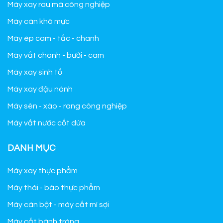
Máy xay rau má công nghiệp
Máy cán khô mực
Máy ép cam - tắc - chanh
Máy vắt chanh - bưởi - cam
Máy xay sinh tố
Máy xay đậu nành
Máy sên - xào - rang công nghiệp
Máy vắt nước cốt dừa
DANH MỤC
Máy xay thực phẩm
Máy thái - bào thực phẩm
Máy cán bột - máy cắt mì sợi
Máy cắt bánh tráng