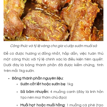
Công thức và tỷ lệ vàng cho gia vị ướp sườn muối sả
Để có được hương vị đồng nhất, hấp dẫn, việc tuân thủ
một công thức với tỷ lệ chính xác là điều kiện tiên quyết.
Dưới đây là bảng thành phần đã được kiểm chứng, tính
trên mỗi 1kg sườn.
Bảng thành phần nguyên liệu:
Sườn cốt lết hoặc sườn bẹ
: 1kg
Sả băm nhuyễn:
4 muỗng canh (đây là linh hồn
tạo nên mùi thơm chủ đạo)
Muối hạt hoặc muối hồng:
1 muỗng cà phê (tạo