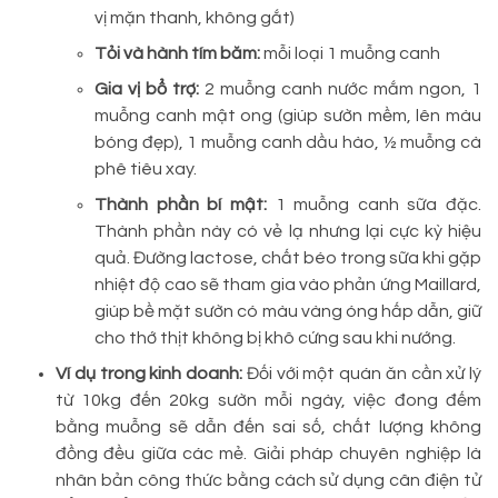
vị mặn thanh, không gắt)
Tỏi và hành tím băm:
mỗi loại 1 muỗng canh
Gia vị bổ trợ:
2 muỗng canh nước mắm ngon, 1
muỗng canh mật ong (giúp sườn mềm, lên màu
bóng đẹp), 1 muỗng canh dầu hào, ½ muỗng cà
phê tiêu xay.
Thành phần bí mật:
1 muỗng canh sữa đặc.
Thành phần này có vẻ lạ nhưng lại cực kỳ hiệu
quả. Đường lactose, chất béo trong sữa khi gặp
nhiệt độ cao sẽ tham gia vào phản ứng Maillard,
giúp bề mặt sườn có màu vàng óng hấp dẫn, giữ
cho thớ thịt không bị khô cứng sau khi nướng.
Ví dụ trong kinh doanh:
Đối với một quán ăn cần xử lý
từ 10kg đến 20kg sườn mỗi ngày, việc đong đếm
bằng muỗng sẽ dẫn đến sai số, chất lượng không
đồng đều giữa các mẻ. Giải pháp chuyên nghiệp là
nhân bản công thức bằng cách sử dụng cân điện tử