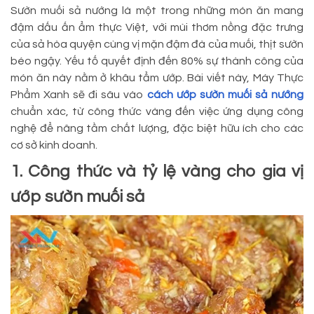
Sườn muối sả nướng là một trong những món ăn mang
đậm dấu ấn ẩm thực Việt, với mùi thơm nồng đặc trưng
của sả hòa quyện cùng vị mặn đậm đà của muối, thịt sườn
béo ngậy. Yếu tố quyết định đến 80% sự thành công của
món ăn này nằm ở khâu tẩm ướp. Bài viết này, Máy Thực
Phẩm Xanh sẽ đi sâu vào
cách ướp sườn muối sả nướng
chuẩn xác, từ công thức vàng đến việc ứng dụng công
nghệ để nâng tầm chất lượng, đặc biệt hữu ích cho các
cơ sở kinh doanh.
1. Công thức và tỷ lệ vàng cho gia vị
ướp sườn muối sả