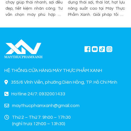
chạy giúp thái nhanh, sợi đều
dụng thái sợi, thái lát, hạt lựu
đẹp, tiết kiệm nhân công. Tư
năng suất cao tại Máy Thực
vấn chọn máy phù hợp và
Phẩm Xanh. Giải pháp tối ưu
mua chính hãng tại Máy Thực
sơ chế cho quán ăn, bếp công
Phẩm Xanh.
nghiệp.
HỆ THỐNG CỬA HÀNG MÁY THỰC PHẨM XANH
355/6 Vĩnh Viễn, phường Diên Hồng, TP. Hồ Chí Minh
Hotline 24/7: 0932001433
maythucphamxanh@gmail.com
Thứ 2 – Thứ 7: 9h00 – 17h30
(nghỉ trưa 12h00 – 13h30)