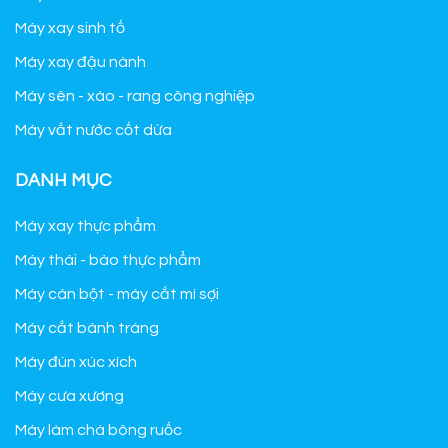
Máy xay sinh tố
Máy xay đậu nành
Máy sên - xào - rang công nghiệp
Máy vắt nước cốt dừa
DANH MỤC
Máy xay thực phẩm
Máy thái - bào thực phẩm
Máy cán bột - máy cắt mì sợi
Máy cắt bánh tráng
Máy đùn xúc xích
Máy cưa xương
Máy làm chà bông ruốc