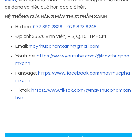
dễ dàng và hiệu quả hơn bao giờ hết.
HỆ THỐNG CỬA HÀNG MÁY THỰC PHẨM XANH
Hotline:
077 890 2828
–
079 823 8248
Địa chỉ: 355/6 Vĩnh Viễn, P.5, Q.10, TP.HCM
Email:
maythucphamxanh@gmail.com
Youtube:
https://www.youtube.com/@Maythucpha
mxanh
Fanpage:
https://www.facebook.com/maythucpha
mxanh
Tiktok:
https://www.tiktok.com/@maythucphamxan
hvn