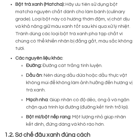
Bột trà xanh (Matcha):
Hãy ưu tiên sử dụng bột
matcha nguyên chất dành cho làm bánh (culinary
grade). Loại bột này có hương thơm đậm, vị chát dịu
và khả năng giữ màu xanh tốt sau khi qua xử lý nhiệt.
Tránh dùng các loại bột trà xanh pha tạp chất vì
chúng có thể khiến nhân bị đắng gắt, màu sắc không
tươi.
Các nguyên liệu khác
:
Đường:
Đường cát trắng tinh luyện.
Dầu ăn
: Nên dùng dầu dừa hoặc dầu thực vật
không mùi để không làm ảnh hưởng đến hương vị
trà xanh.
Mạch nha
: Giúp nhân có độ dẻo, óng ả và ngăn
chặn quá trình lại đường (đường kết tinh trở lại).
Bột mì/bột nếp rang
: Một lượng nhỏ giúp nhân
kết dính, đứng dáng và khô ráo hơn.
1.2. Sơ chế đậu xanh đúng cách