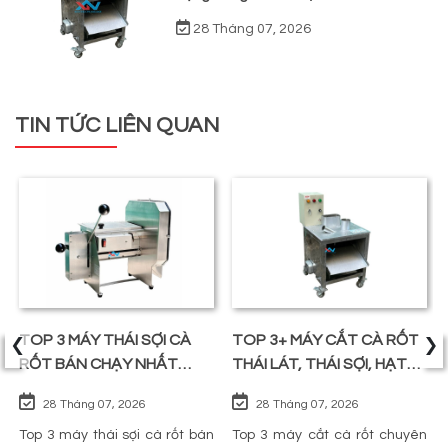
28 Tháng 07, 2026
TIN TỨC LIÊN QUAN
‹
›
TOP 3 MÁY THÁI SỢI CÀ
TOP 3+ MÁY CẮT CÀ RỐT
RỐT BÁN CHẠY NHẤT
THÁI LÁT, THÁI SỢI, HẠT
TRÊN THỊ TRƯỜNG
LỰU
28 Tháng 07, 2026
28 Tháng 07, 2026
Top 3 máy thái sợi cà rốt bán
Top 3 máy cắt cà rốt chuyên