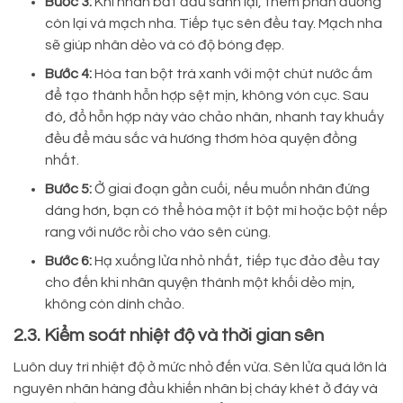
Bước 3:
Khi nhân bắt đầu sánh lại, thêm phần đường
còn lại và mạch nha. Tiếp tục sên đều tay. Mạch nha
sẽ giúp nhân dẻo và có độ bóng đẹp.
Bước 4:
Hòa tan bột trà xanh với một chút nước ấm
để tạo thành hỗn hợp sệt mịn, không vón cục. Sau
đó, đổ hỗn hợp này vào chảo nhân, nhanh tay khuấy
đều để màu sắc và hương thơm hòa quyện đồng
nhất.
Bước 5:
Ở giai đoạn gần cuối, nếu muốn nhân đứng
dáng hơn, bạn có thể hòa một ít bột mì hoặc bột nếp
rang với nước rồi cho vào sên cùng.
Bước 6:
Hạ xuống lửa nhỏ nhất, tiếp tục đảo đều tay
cho đến khi nhân quyện thành một khối dẻo mịn,
không còn dính chảo.
2.3. Kiểm soát nhiệt độ và thời gian sên
Luôn duy trì nhiệt độ ở mức nhỏ đến vừa. Sên lửa quá lớn là
nguyên nhân hàng đầu khiến nhân bị cháy khét ở đáy và