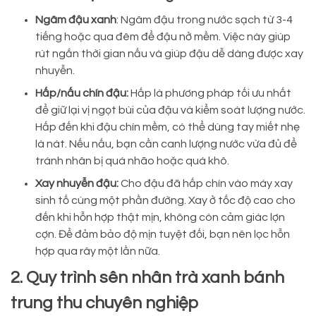
Ngâm đậu xanh
: Ngâm đậu trong nước sạch từ 3-4
tiếng hoặc qua đêm để đậu nở mềm. Việc này giúp
rút ngắn thời gian nấu và giúp đậu dễ dàng được xay
nhuyễn.
Hấp/nấu chín đậu:
Hấp là phương pháp tối ưu nhất
để giữ lại vị ngọt bùi của đậu và kiểm soát lượng nước.
Hấp đến khi đậu chín mềm, có thể dùng tay miết nhẹ
là nát. Nếu nấu, bạn cần canh lượng nước vừa đủ để
tránh nhân bị quá nhão hoặc quá khô.
Xay nhuyễn đậu:
Cho đậu đã hấp chín vào máy xay
sinh tố cùng một phần đường. Xay ở tốc độ cao cho
đến khi hỗn hợp thật mịn, không còn cảm giác lợn
cợn. Để đảm bảo độ mịn tuyệt đối, bạn nên lọc hỗn
hợp qua rây một lần nữa.
2. Quy trình sên nhân trà xanh bánh
trung thu chuyên nghiệp