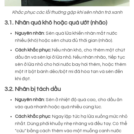
Khắc phục các lỗi thường gặp khi sên nhân trà xanh
3.1. Nhân quá khô hoặc quá ướt (nhão)
Nguyên nhân
: Sên quá lửa khiến nhân mất nước
nhiều (khô) hoặc sên chưa đủ thời gian (nhão).
Cách khắc phục:
Nếu nhân khô, cho thêm một chút
dầu ăn và sên lại ở lửa nhỏ. Nếu nhân nhão, tiếp tục
sên ở lửa nhỏ cho hơi nước bay hơi thêm, hoặc thêm
một ít bột bánh dẻo/bột mì đã hòa tan và sên đến
khi đạt.
3.2. Nhân bị tách dầu
Nguyên nhân
: Sên ở nhiệt độ quá cao, cho dầu ăn
vào quá nhanh hoặc quá nhiều cùng lúc.
Cách khắc phục
: Ngay lập tức hạ lửa xuống mức nhỏ
nhất. Dùng phới khuấy nhẹ nhàng và đều tay. Có thể
"cứu" bằng cách thêm vào một muỗng canh nước