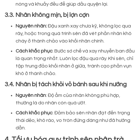
nóng và khuấy đều để giúp dầu quyện lại.
3.3. Nhân không mịn, bị lợn cợn
Nguyên nhân:
Đậu xanh xay chưa kỹ, không lọc qua
rây, hoặc trong quá trình sên đã vét phần nhân khô
cháy ở thành chảo vào khối nhân chính.
Cách khắc phục
: Bước sơ chế và xay nhuyễn ban đầu
là quan trọng nhất. Luôn lọc đậu qua rây. Khi sên, chỉ
tập trung đảo khối nhân ở giữa, tránh cạo phần vụn
khô ở thành chảo.
3.4. Nhân bị tách khỏi vỏ bánh sau khi nướng
Nguyên nhân
: Độ ẩm của nhân không phù hợp,
thường là do nhân còn quá ướt.
Cách khắc phục
: Đảm bảo sên nhân đạt đến trạng
thái dẻo, khô ráo, vo tròn đứng dáng như đã hướng
dẫn.
4. Tối ưu hóa quy trình sên nhân trà