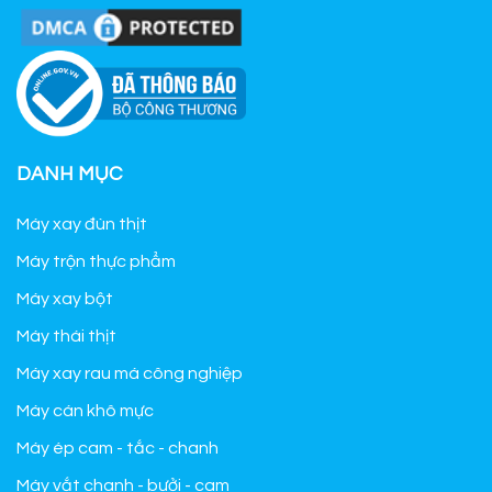
DANH MỤC
Máy xay đùn thịt
Máy trộn thực phẩm
Máy xay bột
Máy thái thịt
Máy xay rau má công nghiệp
Máy cán khô mực
Máy ép cam - tắc - chanh
Máy vắt chanh - bưởi - cam