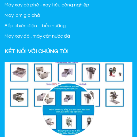
Máy xay cà phê - xay tiêu công nghiệp
Máy làm giò chả
Bếp chiên điện – bếp nướng
Máy xay đá , máy cắt nước đá
KẾT NỐI VỚI CHÚNG TÔI