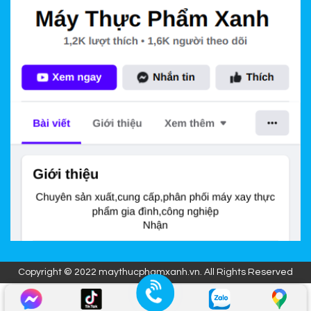
Copyright © 2022 maythucphamxanh.vn. All Rights Reserved