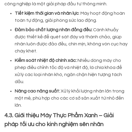
công nghiệp là một giải pháp đầu tư thông minh.
Tiết kiệm thời gian và nhân lực
: Máy hoạt động hoàn
toàn tự động, giải phóng sức lao động.
Đảm bảo chất lượng nhân đồng đều:
Cánh khuấy
được thiết kế để quét sát đáy và thành chảo, giúp
nhân luôn được đảo đều, chín mịn, không vón cục hay
cháy khét.
Kiểm soát nhiệt độ chính xác:
Nhiều dòng máy cho
phép điều chỉnh tốc độ và nhiệt độ, là chìa khóa để
xử lý các loại nhân khó, ngăn chặn hiện tượng tách
dầu.
Nâng cao năng suất:
Xử lý khối lượng nhân lớn trong
một mẻ, phù hợp cho các cơ sở sản xuất từ nhỏ đến
lớn.
4.3. Giới thiệu Máy Thực Phẩm Xanh – Giải
pháp tối ưu cho kinh nghiệm sên nhân