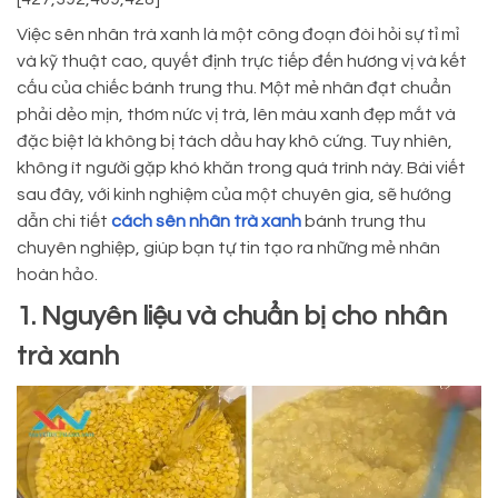
Việc sên nhân trà xanh là một công đoạn đòi hỏi sự tỉ mỉ
và kỹ thuật cao, quyết định trực tiếp đến hương vị và kết
cấu của chiếc bánh trung thu. Một mẻ nhân đạt chuẩn
phải dẻo mịn, thơm nức vị trà, lên màu xanh đẹp mắt và
đặc biệt là không bị tách dầu hay khô cứng. Tuy nhiên,
không ít người gặp khó khăn trong quá trình này. Bài viết
sau đây, với kinh nghiệm của một chuyên gia, sẽ hướng
dẫn chi tiết
cách sên nhân trà xanh
bánh trung thu
chuyên nghiệp, giúp bạn tự tin tạo ra những mẻ nhân
hoàn hảo.
1. Nguyên liệu và chuẩn bị cho nhân
trà xanh