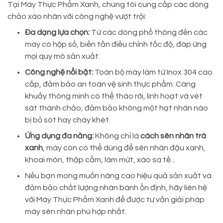
Tại Máy Thực Phẩm Xanh, chúng tôi cung cấp các dòng
chảo xào nhân với công nghệ vượt trội:
Đa dạng lựa chọn:
Từ các dòng phổ thông đến các
máy có hộp số, biến tần điều chỉnh tốc độ, đáp ứng
mọi quy mô sản xuất.
Công nghệ nổi bật:
Toàn bộ máy làm từ Inox 304 cao
cấp, đảm bảo an toàn vệ sinh thực phẩm. Càng
khuấy thông minh có thể tháo rời, linh hoạt và vét
sát thành chảo, đảm bảo không một hạt nhân nào
bị bỏ sót hay cháy khét.
Ứng dụng đa năng:
Không chỉ là
cách sên nhân trà
xanh
, máy còn có thể dùng để sên nhân đậu xanh,
khoai môn, thập cẩm, làm mứt, xào sa tế...
Nếu bạn mong muốn nâng cao hiệu quả sản xuất và
đảm bảo chất lượng nhân bánh ổn định, hãy liên hệ
với Máy Thực Phẩm Xanh để được tư vấn giải pháp
máy sên nhân phù hợp nhất.