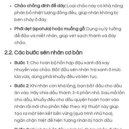
Chảo chống dính đế dày:
Loại chảo này có khả năng
phân bổ nhiệt lượng đồng đều, giúp nhân không bị
bén cháy ở đáy.
Phới dẹt (spatula) hoặc muỗng gỗ:
Dụng cụ lý tưởng
để đảo và miết nhân, giúp vét sạch thành và đáy
chảo.
2.2. Các bước sên nhân cơ bản
Bước 1:
Cho toàn bộ hỗn hợp đậu xanh đã xay
nhuyễn vào chảo. Bắt đầu sên nhân trà xanh ở mức
lửa vừa, dùng phới khuấy đều và liên tục.
Bước 2:
Khi nhân còn khá lỏng, bạn bắt đầu cho dầu
ăn vào. Hãy chia dầu thành 3-4 phần nhỏ. Sau mỗi lần
cho dầu, khuấy đều cho dầu quyện hoàn toàn vào
nhân rồi mới cho phần tiếp theo. Kỹ thuật này giúp
tạo ra một liên kết bền vững (quá trình nhũ hóa),
ngăn chặn triệt để hiện tượng nhân bị tách dầu.