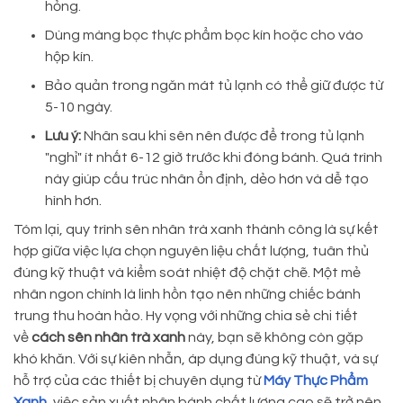
hỏng.
Dùng màng bọc thực phẩm bọc kín hoặc cho vào
hộp kín.
Bảo quản trong ngăn mát tủ lạnh có thể giữ được từ
5-10 ngày.
Lưu ý:
Nhân sau khi sên nên được để trong tủ lạnh
"nghỉ" ít nhất 6-12 giờ trước khi đóng bánh. Quá trình
này giúp cấu trúc nhân ổn định, dẻo hơn và dễ tạo
hình hơn.
Tóm lại, quy trình sên nhân trà xanh thành công là sự kết
hợp giữa việc lựa chọn nguyên liệu chất lượng, tuân thủ
đúng kỹ thuật và kiểm soát nhiệt độ chặt chẽ. Một mẻ
nhân ngon chính là linh hồn tạo nên những chiếc bánh
trung thu hoàn hảo. Hy vọng với những chia sẻ chi tiết
về
cách sên nhân trà xanh
này, bạn sẽ không còn gặp
khó khăn. Với sự kiên nhẫn, áp dụng đúng kỹ thuật, và sự
hỗ trợ của các thiết bị chuyên dụng từ
Máy Thực Phẩm
Xanh
, việc sản xuất nhân bánh chất lượng cao sẽ trở nên