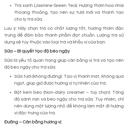
Trà xanh (Jasmine Green Tea): Hương thơm hoa nhài
thoang thoảng, tạo nên sự tươi mới và thanh tao
cho ly trà sữa.
Lưu ý: Hãy chọn trà có chất lượng tốt, hương thơm đặc
trưng để đảm bảo thành phẩm đạt chuẩn. Lượng trà sử
dụng sẽ tùy thuộc vào loại trà và khẩu vị của bạn.
Sữa – Bí quyết tạo độ béo ngậy
Sữa là yếu tố quan trọng giúp cân bằng vị trà và tạo nên
độ béo ngậy cho trà sữa:
Sữa tươi (không đường): Tạo vị thanh mát, không quá
ngọt, giúp giữ được hương vị tự nhiên của trà.
Bột kem béo (Non-dairy creamer – tùy chọn): Tăng
độ sánh mịn và béo ngậy cho trà sữa. Tuy nhiên, chỉ
nên dùng một lượng nhỏ để không làm mất đi hương
vị đặc trưng của trà.
Đường – Cân bằng hương vị