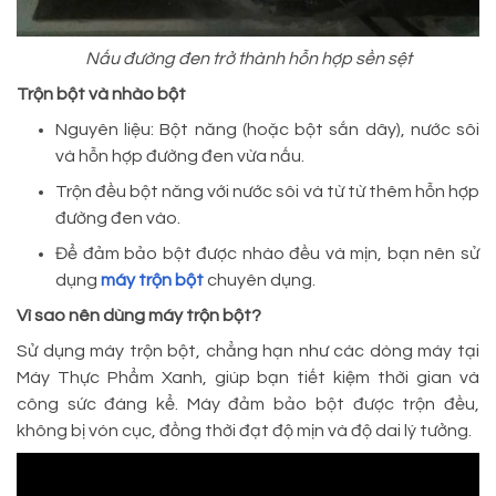
Nấu đường đen trở thành hỗn hợp sền sệt
Trộn bột và nhào bột
Nguyên liệu: Bột năng (hoặc bột sắn dây), nước sôi
và hỗn hợp đường đen vừa nấu.
Trộn đều bột năng với nước sôi và từ từ thêm hỗn hợp
đường đen vào.
Để đảm bảo bột được nhào đều và mịn, bạn nên sử
dụng
máy trộn bột
chuyên dụng.
Vì sao nên dùng máy trộn bột?
Sử dụng máy trộn bột, chẳng hạn như các dòng máy tại
Máy Thực Phẩm Xanh, giúp bạn tiết kiệm thời gian và
công sức đáng kể. Máy đảm bảo bột được trộn đều,
không bị vón cục, đồng thời đạt độ mịn và độ dai lý tưởng.