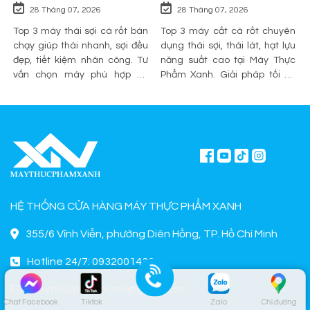
28 Tháng 07, 2026
28 Tháng 07, 2026
Top 3 máy thái sợi cà rốt bán
Top 3 máy cắt cà rốt chuyên
chạy giúp thái nhanh, sợi đều
dụng thái sợi, thái lát, hạt lựu
đẹp, tiết kiệm nhân công. Tư
năng suất cao tại Máy Thực
vấn chọn máy phù hợp và
Phẩm Xanh. Giải pháp tối ưu
mua chính hãng tại Máy Thực
sơ chế cho quán ăn, bếp công
Phẩm Xanh.
nghiệp.
HỆ THỐNG CỬA HÀNG MÁY THỰC PHẨM XANH
355/6 Vĩnh Viễn, phường Diên Hồng, TP. Hồ Chí Minh
Hotline 24/7: 0932001433
maythucphamxanh@gmail.com
Chat Facebook
Tiktok
Zalo
Chỉ đường