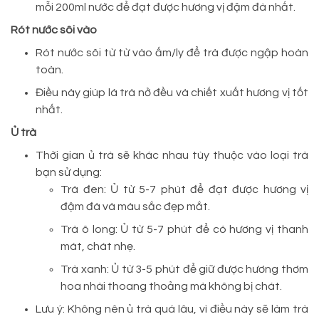
mỗi 200ml nước để đạt được hương vị đậm đà nhất.
Rót nước sôi vào
Rót nước sôi từ từ vào ấm/ly để trà được ngập hoàn
toàn.
Điều này giúp lá trà nở đều và chiết xuất hương vị tốt
nhất.
Ủ trà
Thời gian ủ trà sẽ khác nhau tùy thuộc vào loại trà
bạn sử dụng:
Trà đen: Ủ từ 5-7 phút để đạt được hương vị
đậm đà và màu sắc đẹp mắt.
Trà ô long: Ủ từ 5-7 phút để có hương vị thanh
mát, chát nhẹ.
Trà xanh: Ủ từ 3-5 phút để giữ được hương thơm
hoa nhài thoang thoảng mà không bị chát.
Lưu ý: Không nên ủ trà quá lâu, vì điều này sẽ làm trà