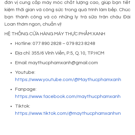
đơn vị cung cấp máy móc chất lượng cao, giúp bạn tiết
kiệm thời gian và công sức trong quá trình làm bếp. Chúc
bạn thành công và có những ly trà sữa trân châu Đài
Loan thơm ngon, chuẩn vị!
HỆ THỐNG CỬA HÀNG MÁY THỰC PHẨM XANH
Hotline: 077 890 2828 – 079 823 8248
Địa chỉ: 355/6 Vĩnh Viễn, P.5, Q.10, TP.HCM
Email: maythucphamxanh@gmail.com
Youtube:
https://www.youtube.com/@Maythucphamxanh
Fanpage:
https://www.facebook.com/maythucphamxanh
Tiktok:
https://www.tiktok.com/@maythucphamxanhvn