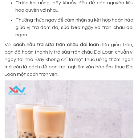
Trước khi uống, hãy khuấy đều để các nguyên liệu
hòa quyện với nhau.
Thưởng thức ngay để cảm nhận sự kết hợp hoàn hảo
giữa vị trà đậm đà, sữa béo ngậy và trân châu dai
ngon.
Với
cách nấu trà sữa trân châu đài loan
đơn giản trên,
bạn đã hoàn thành ly trà sữa trân châu Đài Loan chuẩn vị
ngay tại nhà. Đây không chỉ là một thức uống thơm ngon
mà còn là cách để bạn trải nghiệm văn hóa ẩm thực Đài
Loan một cách trọn vẹn.