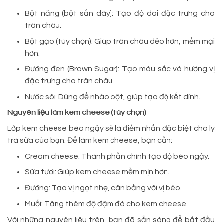
Bột năng (bột sắn dây): Tạo độ dai đặc trưng cho
trân châu.
Bột gạo (tùy chọn): Giúp trân châu dẻo hơn, mềm mại
hơn.
Đường đen (Brown Sugar): Tạo màu sắc và hương vị
đặc trưng cho trân châu.
Nước sôi: Dùng để nhào bột, giúp tạo độ kết dính.
Nguyên liệu làm kem cheese (tùy chọn)
Lớp kem cheese béo ngậy sẽ là điểm nhấn đặc biệt cho ly
trà sữa của bạn. Để làm kem cheese, bạn cần:
Cream cheese: Thành phần chính tạo độ béo ngậy.
Sữa tươi: Giúp kem cheese mềm mịn hơn.
Đường: Tạo vị ngọt nhẹ, cân bằng với vị béo.
Muối: Tăng thêm độ đậm đà cho kem cheese.
Với những nguyên liệu trên, bạn đã sẵn sàng để bắt đầu