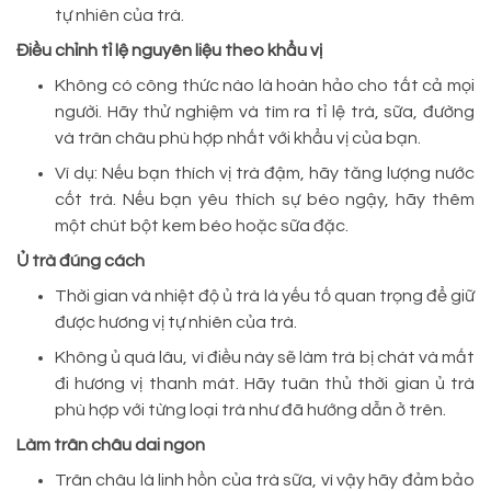
tự nhiên của trà.
Điều chỉnh tỉ lệ nguyên liệu theo khẩu vị
Không có công thức nào là hoàn hảo cho tất cả mọi
người. Hãy thử nghiệm và tìm ra tỉ lệ trà, sữa, đường
và trân châu phù hợp nhất với khẩu vị của bạn.
Ví dụ: Nếu bạn thích vị trà đậm, hãy tăng lượng nước
cốt trà. Nếu bạn yêu thích sự béo ngậy, hãy thêm
một chút bột kem béo hoặc sữa đặc.
Ủ trà đúng cách
Thời gian và nhiệt độ ủ trà là yếu tố quan trọng để giữ
được hương vị tự nhiên của trà.
Không ủ quá lâu, vì điều này sẽ làm trà bị chát và mất
đi hương vị thanh mát. Hãy tuân thủ thời gian ủ trà
phù hợp với từng loại trà như đã hướng dẫn ở trên.
Làm trân châu dai ngon
Trân châu là linh hồn của trà sữa, vì vậy hãy đảm bảo