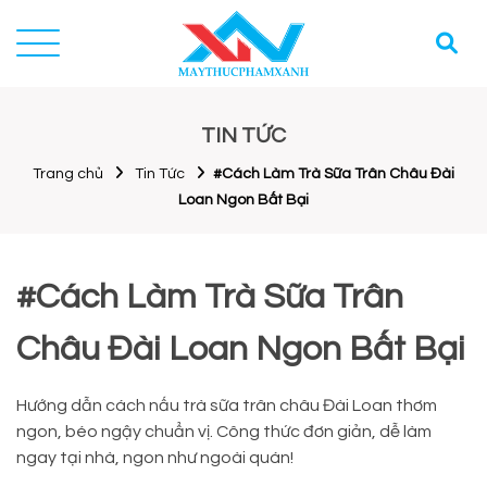
TIN TỨC
Trang chủ
Tin Tức
#Cách Làm Trà Sữa Trân Châu Đài
Loan Ngon Bất Bại
#Cách Làm Trà Sữa Trân
Châu Đài Loan Ngon Bất Bại
Hướng dẫn cách nấu trà sữa trân châu Đài Loan thơm
ngon, béo ngậy chuẩn vị. Công thức đơn giản, dễ làm
ngay tại nhà, ngon như ngoài quán!