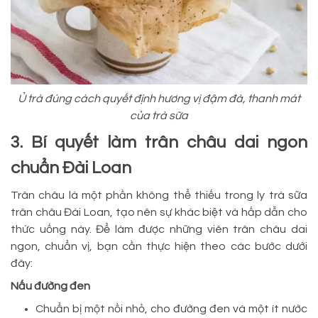
Ủ trà đúng cách quyết định hương vị đậm đà, thanh mát
của trà sữa
3. Bí quyết làm trân châu dai ngon
chuẩn Đài Loan
Trân châu là một phần không thể thiếu trong ly trà sữa
trân châu Đài Loan, tạo nên sự khác biệt và hấp dẫn cho
thức uống này. Để làm được những viên trân châu dai
ngon, chuẩn vị, bạn cần thực hiện theo các bước dưới
đây:
Nấu đường đen
Chuẩn bị một nồi nhỏ, cho đường đen và một ít nước