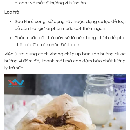
bị chát và mất đi hương vị tự nhiên.
Lọc trà
Sau khi ủ xong, sử dụng rây hoặc dụng cụ lọc để loại
bỏ cặn trà, giữ lại phần nước cốt thơm ngon.
Phần nước cốt trà này sẽ là nền tảng chính để pha
chế trà sữa trân châu Đài Loan.
Việc ủ trà đúng cách không chỉ giúp bạn tận hưởng được
hương vị đậm đà, thanh mát mà còn đảm bảo chất lượng
ly trà sữa.