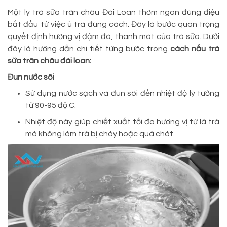
Một ly trà sữa trân châu Đài Loan thơm ngon đúng điệu
bắt đầu từ việc ủ trà đúng cách. Đây là bước quan trọng
quyết định hương vị đậm đà, thanh mát của trà sữa. Dưới
đây là hướng dẫn chi tiết từng bước trong
cách nấu trà
sữa trân châu đài loan:
Đun nước sôi
Sử dụng nước sạch và đun sôi đến nhiệt độ lý tưởng
từ 90-95 độ C.
Nhiệt độ này giúp chiết xuất tối đa hương vị từ lá trà
mà không làm trà bị cháy hoặc quá chát.