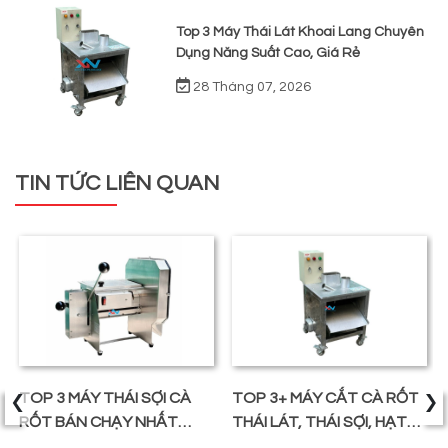
Top 3 Máy Thái Lát Khoai Lang Chuyên
Dụng Năng Suất Cao, Giá Rẻ
28 Tháng 07, 2026
TIN TỨC LIÊN QUAN
‹
›
TOP 3 MÁY THÁI SỢI CÀ
TOP 3+ MÁY CẮT CÀ RỐT
RỐT BÁN CHẠY NHẤT
THÁI LÁT, THÁI SỢI, HẠT
TRÊN THỊ TRƯỜNG
LỰU