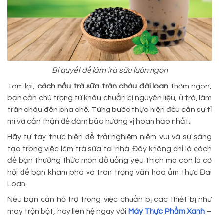
Bí quyết để làm trà sữa luôn ngon
Tóm lại,
cách nấu trà sữa trân châu đài loan
thơm ngon,
bạn cần chú trọng từ khâu chuẩn bị nguyên liệu, ủ trà, làm
trân châu đến pha chế. Từng bước thực hiện đều cần sự tỉ
mỉ và cẩn thận để đảm bảo hương vị hoàn hảo nhất.
Hãy tự tay thực hiện để trải nghiệm niềm vui và sự sáng
tạo trong việc làm trà sữa tại nhà. Đây không chỉ là cách
để bạn thưởng thức món đồ uống yêu thích mà còn là cơ
hội để bạn khám phá và trân trọng văn hóa ẩm thực Đài
Loan.
Nếu bạn cần hỗ trợ trong việc chuẩn bị các thiết bị như
máy trộn bột, hãy liên hệ ngay với
Máy Thực Phẩm Xanh
–