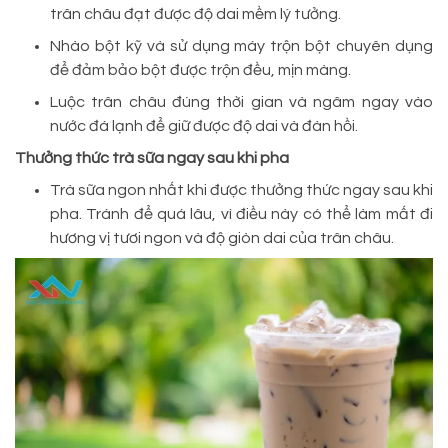
trân châu đạt được độ dai mềm lý tưởng.
Nhào bột kỹ và sử dụng máy trộn bột chuyên dụng
để đảm bảo bột được trộn đều, mịn màng.
Luộc trân châu đúng thời gian và ngâm ngay vào
nước đá lạnh để giữ được độ dai và đàn hồi.
Thưởng thức trà sữa ngay sau khi pha
Trà sữa ngon nhất khi được thưởng thức ngay sau khi
pha. Tránh để quá lâu, vì điều này có thể làm mất đi
hương vị tươi ngon và độ giòn dai của trân châu.