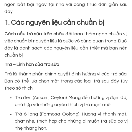
ngon bất bại ngay tại nhà với công thức đơn giản sau
đây!
1. Các nguyên liệu cần chuẩn bị
Cách nấu trà sữa trân châu đài loan
thơm ngon chuẩn vị,
việc chuẩn bị nguyên liệu là bước vô cùng quan trọng. Dưới
đây là danh sách các nguyên liệu cần thiết mà bạn nên
chuẩn bị:
Trà – Linh hồn của trà sữa
Trà là thành phần chính quyết định hương vị của trà sữa.
Bạn có thể lựa chọn một trong các loại trà sau đây tùy
theo sở thích:
Trà đen (Assam, Ceylon): Mang đến hương vị đậm đà,
phù hợp với những ai yêu thích vị trà mạnh mẽ.
Trà ô long (Formosa Oolong): Hương vị thanh mát,
chát nhẹ, thích hợp cho những ai muốn trà sữa có vị
nhẹ nhàng hơn.