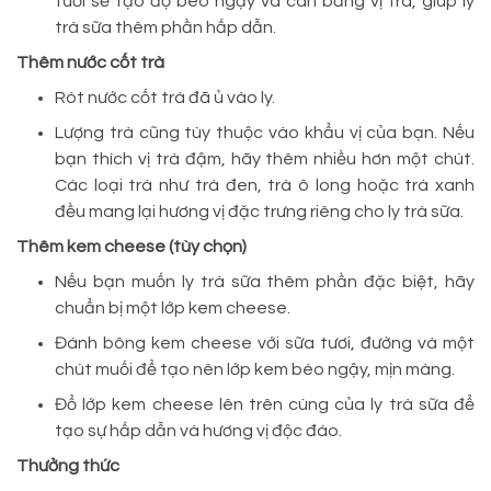
tươi sẽ tạo độ béo ngậy và cân bằng vị trà, giúp ly
trà sữa thêm phần hấp dẫn.
Thêm nước cốt trà
Rót nước cốt trà đã ủ vào ly.
Lượng trà cũng tùy thuộc vào khẩu vị của bạn. Nếu
bạn thích vị trà đậm, hãy thêm nhiều hơn một chút.
Các loại trà như trà đen, trà ô long hoặc trà xanh
đều mang lại hương vị đặc trưng riêng cho ly trà sữa.
Thêm kem cheese (tùy chọn)
Nếu bạn muốn ly trà sữa thêm phần đặc biệt, hãy
chuẩn bị một lớp kem cheese.
Đánh bông kem cheese với sữa tươi, đường và một
chút muối để tạo nên lớp kem béo ngậy, mịn màng.
Đổ lớp kem cheese lên trên cùng của ly trà sữa để
tạo sự hấp dẫn và hương vị độc đáo.
Thưởng thức