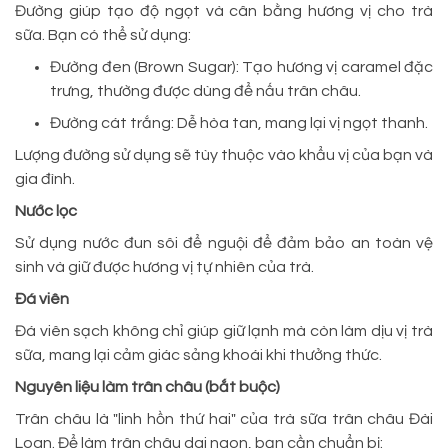
Đường giúp tạo độ ngọt và cân bằng hương vị cho trà
sữa. Bạn có thể sử dụng:
Đường đen (Brown Sugar): Tạo hương vị caramel đặc
trưng, thường được dùng để nấu trân châu.
Đường cát trắng: Dễ hòa tan, mang lại vị ngọt thanh.
Lượng đường sử dụng sẽ tùy thuộc vào khẩu vị của bạn và
gia đình.
Nước lọc
Sử dụng nước đun sôi để nguội để đảm bảo an toàn vệ
sinh và giữ được hương vị tự nhiên của trà.
Đá viên
Đá viên sạch không chỉ giúp giữ lạnh mà còn làm dịu vị trà
sữa, mang lại cảm giác sảng khoái khi thưởng thức.
Nguyên liệu làm trân châu (bắt buộc)
Trân châu là "linh hồn thứ hai" của trà sữa trân châu Đài
Loan. Để làm trân châu dai ngon, bạn cần chuẩn bị: