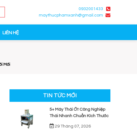
0932001433
maythucphamxanh@gmail.com
LIÊN HỆ
i Mới
TIN TỨC MỚI
5+ Máy Thái Ớt Công Nghiệp
Thái Nhanh Chuẩn Kích Thước
29 Tháng 07, 2026