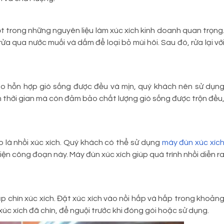
t trong những nguyên liệu làm xúc xích kinh doanh quan trọng
 qua nước muối và dấm để loại bỏ mùi hôi. Sau đó, rửa lại vớ
ảo hỗn hợp giò sống được đều và mịn, quý khách nên sử dụn
iệm thời gian mà còn đảm bảo chất lượng giò sống được trộn đều
o là nhồi xúc xích. Quý khách có thể sử dụng
máy đùn xúc xíc
n công đoạn này. Máy đùn xúc xích giúp quá trình nhồi diễn r
p chín xúc xích. Đặt xúc xích vào nồi hấp và hấp trong khoản
 xúc xích đã chín, để nguội trước khi đóng gói hoặc sử dụng.