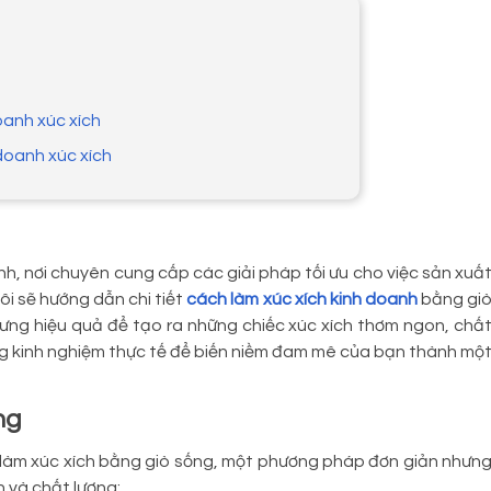
oanh xúc xích
 doanh xúc xích
 nơi chuyên cung cấp các giải pháp tối ưu cho việc sản xuấ
tôi sẽ hướng dẫn chi tiết
cách làm xúc xích kinh doanh
bằng gi
ng hiệu quả để tạo ra những chiếc xúc xích thơm ngon, chấ
g kinh nghiệm thực tế để biến niềm đam mê của bạn thành mộ
ng
h làm xúc xích bằng giò sống, một phương pháp đơn giản nhưn
n và chất lượng: