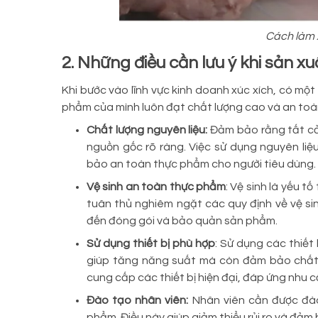
Cách làm 
2. Những điều cần lưu ý khi sản x
Khi bước vào lĩnh vực kinh doanh xúc xích, có mộ
phẩm của mình luôn đạt chất lượng cao và an toà
Chất lượng nguyên liệu:
Đảm bảo rằng tất cả 
nguồn gốc rõ ràng. Việc sử dụng nguyên li
bảo an toàn thực phẩm cho người tiêu dùng.
Vệ sinh an toàn thực phẩm
: Vệ sinh là yếu 
tuân thủ nghiêm ngặt các quy định về vệ si
đến đóng gói và bảo quản sản phẩm.
Sử dụng thiết bị phù hợp
: Sử dụng các thiết
giúp tăng năng suất mà còn đảm bảo chất
cung cấp các thiết bị hiện đại, đáp ứng nhu c
Đào tạo nhân viên:
Nhân viên cần được đào
phẩm. Điều này giúp giảm thiểu rủi ro và đảm 