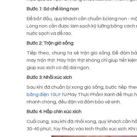
Bước 1: Sơ chế lòng non
Để bắt đầu, quý khách cần chuẩn bị lòng non - mộ
Lòng non cần được làm sạch kỹ lưỡng bằng cách rửa
nước sạch và để ráo.
Bước 2: Trộn giò sống
Tiếp theo, chúng ta sẽ trộn giò sống. Để đảm b
máy trộn thịt. Máy trộn thịt không chỉ giúp tiết k
giúp xúc xích có độ dai ngon.
Bước 3: Nhồi xúc xích
Sau khi đã chuẩn bị xong giò sống, bước tiếp the
bằng điện 10Lit
từ Máy Thực Phẩm Xanh để thực hiệ
nhanh chóng, đều đặn và đảm bảo vệ sinh.
Bước 4: Hấp chín xúc xích
Cuối cùng, sau khi đã nhồi xong, quý khách cần hấ
30-40 phút, tùy thuộc vào kích thước xúc xích. Khi