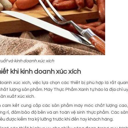
xuất và kinh doanh xúc xích
iết khi kinh doanh xúc xích
oanh xúc xích, việc lựa chọn các thiết bị phù hợp là rất qua
chất lượng sản phẩm. Máy Thực Phẩm Xanh tự hào là địa chỉ u
ản xuất xúc xích.
h cam kết cung cấp các sản phẩm máy móc chất lượng cao
hống rỉ, đảm bảo độ bền và an toàn vệ sinh thực phẩm. Các sả
u được kiểm tra kỹ lưỡng trước khi đến tay khách hàng.