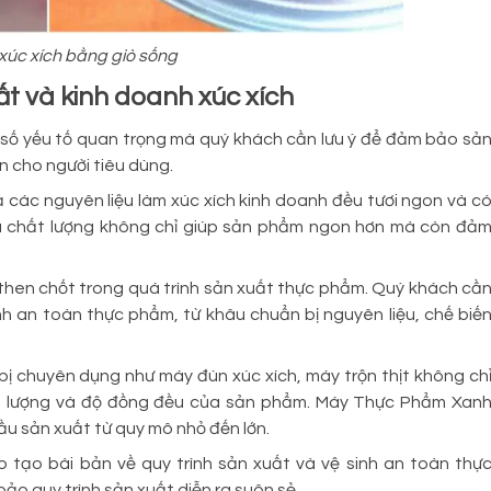
xúc xích bằng giò sống
uất và kinh doanh xúc xích
t số yếu tố quan trọng mà quý khách cần lưu ý để đảm bảo sả
n cho người tiêu dùng.
các nguyên liệu làm xúc xích kinh doanh đều tươi ngon và c
ệu chất lượng không chỉ giúp sản phẩm ngon hơn mà còn đả
tố then chốt trong quá trình sản xuất thực phẩm. Quý khách cầ
nh an toàn thực phẩm, từ khâu chuẩn bị nguyên liệu, chế biế
 bị chuyên dụng như máy đùn xúc xích, máy trộn thịt không ch
 lượng và độ đồng đều của sản phẩm. Máy Thực Phẩm Xan
ầu sản xuất từ quy mô nhỏ đến lớn.
 tạo bài bản về quy trình sản xuất và vệ sinh an toàn thự
bảo quy trình sản xuất diễn ra suôn sẻ.