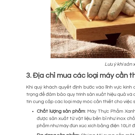
Lưu ý khi sản 
3. Địa chỉ mua các loại máy cần th
Khi quý khách quyết định bước vào lĩnh vực kinh d
trọng để đảm bảo quy trình sản xuất hiệu quả và 
tín cung cấp các loại máy móc cần thiết cho việc s
Chất lượng sản phẩm
: Máy Thực Phẩm Xan
được sản xuất từ vật liệu bền bỉ như inox c
phẩm như máy đùn xúc xích bằng điện 10Lit đề