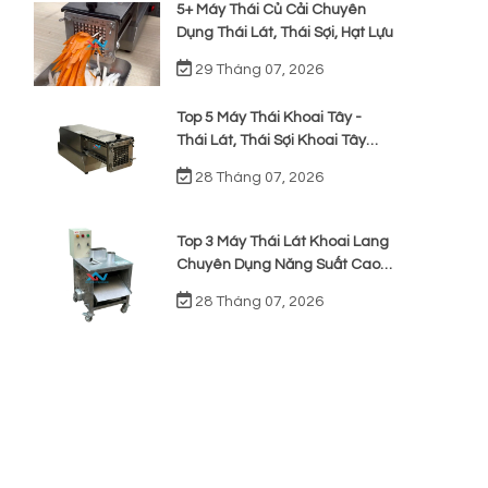
5+ Máy Thái Củ Cải Chuyên
Dụng Thái Lát, Thái Sợi, Hạt Lựu
29 Tháng 07, 2026
Top 5 Máy Thái Khoai Tây -
Thái Lát, Thái Sợi Khoai Tây
Chiên
28 Tháng 07, 2026
Top 3 Máy Thái Lát Khoai Lang
Chuyên Dụng Năng Suất Cao,
t
Giá Rẻ
ò
28 Tháng 07, 2026
t
t
g