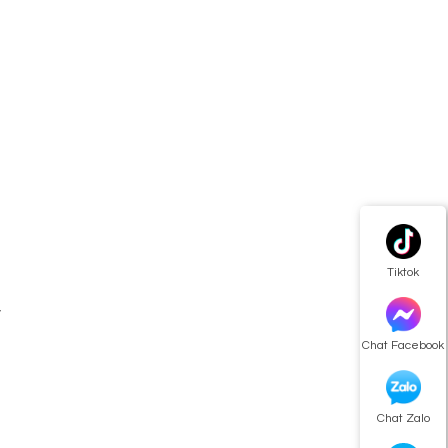
Tiktok
n
y
Chat Facebook
,
n
Chat Zalo