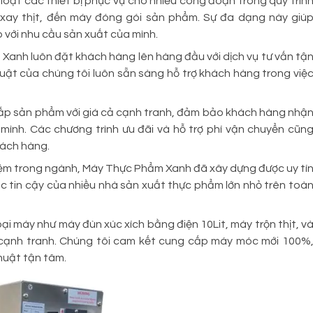
loạt các thiết bị phục vụ cho nhiều công đoạn trong quy trìn
 xay thịt, đến máy đóng gói sản phẩm. Sự đa dạng này giú
 với nhu cầu sản xuất của mình.
anh luôn đặt khách hàng lên hàng đầu với dịch vụ tư vấn tậ
uật của chúng tôi luôn sẵn sàng hỗ trợ khách hàng trong việ
ấp sản phẩm với giá cả cạnh tranh, đảm bảo khách hàng nhậ
 mình. Các chương trình ưu đãi và hỗ trợ phí vận chuyển cũn
hách hàng.
hiệm trong ngành, Máy Thực Phẩm Xanh đã xây dựng được uy tí
tác tin cậy của nhiều nhà sản xuất thực phẩm lớn nhỏ trên toà
ại máy như máy đùn xúc xích bằng điện 10Lit, máy trộn thịt, v
cả cạnh tranh. Chúng tôi cam kết cung cấp máy móc mới 100%
huật tận tâm.