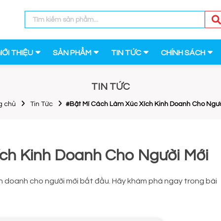
IỚI THIỆU
SẢN PHẨM
TIN TỨC
CHÍNH SÁCH
TIN TỨC
g chủ
Tin Tức
#Bật Mí Cách Làm Xúc Xích Kinh Doanh Cho Ngườ
ch Kinh Doanh Cho Người Mới
h doanh cho người mới bắt đầu. Hãy khám phá ngay trong bài