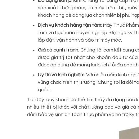
Đa dạng sản phẩm
: Chúng tôi cung cấp một 
sản xuất thực phẩm, từ máy trộn thịt, máy
khách hàng dễ dàng lựa chọn thiết bị phù hợp
Dịch vụ khách hàng tận tâm:
Máy Thực Phẩm X
tâm và hậu mãi chuyên nghiệp. Đội ngũ kỹ th
lắp đặt, vận hành và bảo trì máy móc.
Giá cả cạnh tranh:
Chúng tôi cam kết cung c
được giá trị tốt nhất cho khoản đầu tư của
được áp dụng để mang lại lợi ích tối đa cho k
Uy tín và kinh nghiệm
: Với nhiều năm kinh ng
vững chắc trên thị trường. Chúng tôi là đối 
quốc.
Tại đây, quý khách có thể tìm thấy đa dạng các lo
nhiều thiết bị khác với chất lượng cao và giá 
đảm bảo vệ sinh an toàn thực phẩm và hỗ trợ kỹ t