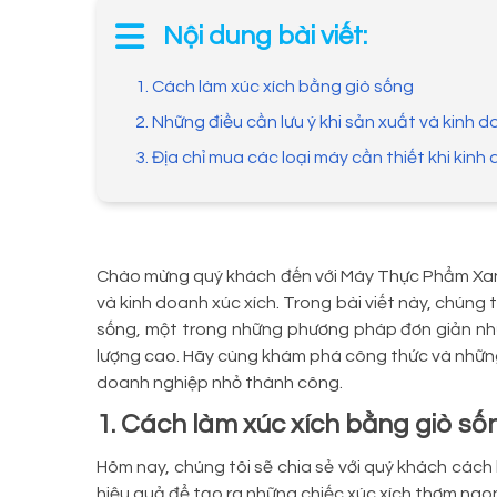
Nội dung bài viết:
1. Cách làm xúc xích bằng giò sống
2. Những điều cần lưu ý khi sản xuất và kinh d
3. Địa chỉ mua các loại máy cần thiết khi kinh
Chào mừng quý khách đến với Máy Thực Phẩm Xanh,
và kinh doanh xúc xích. Trong bài viết này, chúng 
sống, một trong những phương pháp đơn giản như
lượng cao. Hãy cùng khám phá công thức và nhữn
doanh nghiệp nhỏ thành công.
1. Cách làm xúc xích bằng giò số
Hôm nay, chúng tôi sẽ chia sẻ với quý khách các
hiệu quả để tạo ra những chiếc xúc xích thơm ngo