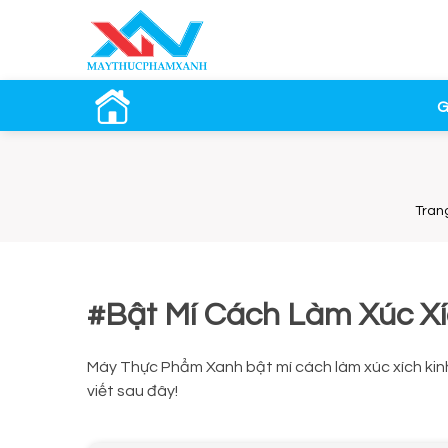
G
Tran
#Bật Mí Cách Làm Xúc Xí
Máy Thực Phẩm Xanh bật mí cách làm xúc xích kin
viết sau đây!