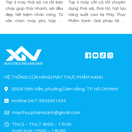
Top 3 máy thái sợi cà rốt bán
Top 3 máy cắt cà rốt chuyên
chạy giúp thái nhanh, sợi đều
dụng thái sợi, thái lát, hạt lựu
đẹp, tiết kiệm nhân công. Tư
năng suất cao tại Máy Thực
vấn chọn máy phù hợp và
Phẩm Xanh. Giải pháp tối ưu
mua chính hãng tại Máy Thực
sơ chế cho quán ăn, bếp công
Phẩm Xanh.
nghiệp.
HỆ THỐNG CỬA HÀNG MÁY THỰC PHẨM XANH
355/6 Vĩnh Viễn, phường Diên Hồng, TP. Hồ Chí Minh
Hotline 24/7: 0932001433
maythucphamxanh@gmail.com
Thứ 2 – Thứ 7: 9h00 – 17h30
(nghỉ trưa 12h00 – 13h30)