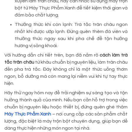
xuyên làm trân châu, hãy cân nhắc sử dụng máy trộn
bột từ Máy Thực Phẩm Xanh để tiết kiệm thời gian và
đảm bảo chất lượng.
Thưởng thức khi còn lạnh: Trà tắc trân châu ngon
nhất khi được ướp lạnh. Đừng quên thêm đá viên và
thưởng thức ngay sau khi pha chế để tận hưởng
hương vị sảng khoái.
Với hướng dẫn chi tiết trên, bạn đã nắm rõ
cách làm trà
tắc trân châu
từ khâu chuẩn bị nguyên liệu, làm trân châu
đến pha trà tắc. Đây không chỉ là một thức uống thơm
ngon, bổ dưỡng mà còn mang lại niềm vui khi tự tay thực
hiện.
Hãy thử ngay hôm nay để trải nghiệm sự sáng tạo và tận
hưởng thành quả của mình. Nếu bạn cần hỗ trợ trong việc
chuẩn bị nguyên liệu hoặc thiết bị, đừng quên ghé thăm
Máy Thực Phẩm Xanh
– nơi cung cấp các sản phẩm chất
lượng, đặc biệt là máy trộn bột chuyên dụng, giúp bạn dễ
dàng thực hiện những món ngon tại nhà.