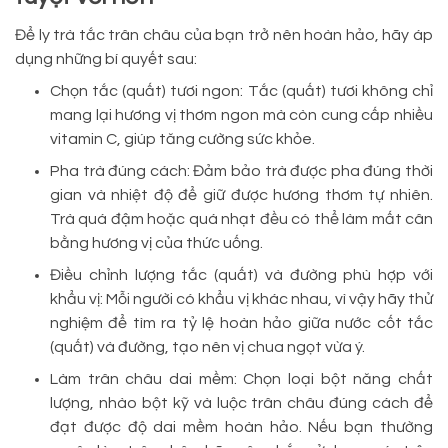
Để ly trà tắc trân châu của bạn trở nên hoàn hảo, hãy áp
dụng những bí quyết sau:
Chọn tắc (quất) tươi ngon: Tắc (quất) tươi không chỉ
mang lại hương vị thơm ngon mà còn cung cấp nhiều
vitamin C, giúp tăng cường sức khỏe.
Pha trà đúng cách: Đảm bảo trà được pha đúng thời
gian và nhiệt độ để giữ được hương thơm tự nhiên.
Trà quá đậm hoặc quá nhạt đều có thể làm mất cân
bằng hương vị của thức uống.
Điều chỉnh lượng tắc (quất) và đường phù hợp với
khẩu vị: Mỗi người có khẩu vị khác nhau, vì vậy hãy thử
nghiệm để tìm ra tỷ lệ hoàn hảo giữa nước cốt tắc
(quất) và đường, tạo nên vị chua ngọt vừa ý.
Làm trân châu dai mềm: Chọn loại bột năng chất
lượng, nhào bột kỹ và luộc trân châu đúng cách để
đạt được độ dai mềm hoàn hảo. Nếu bạn thường