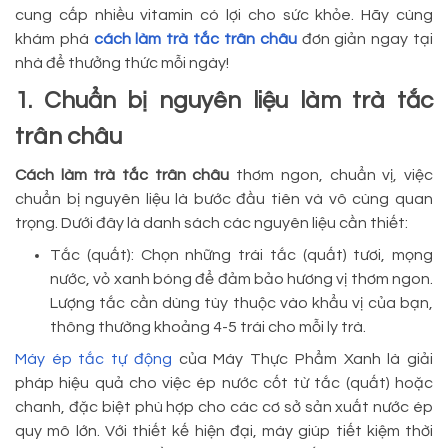
cung cấp nhiều vitamin có lợi cho sức khỏe. Hãy cùng
khám phá
cách làm trà tắc trân châu
đơn giản ngay tại
nhà để thưởng thức mỗi ngày!
1. Chuẩn bị nguyên liệu làm trà tắc
trân châu
Cách làm trà tắc trân châu
thơm ngon, chuẩn vị, việc
chuẩn bị nguyên liệu là bước đầu tiên và vô cùng quan
trọng. Dưới đây là danh sách các nguyên liệu cần thiết:
Tắc (quất): Chọn những trái tắc (quất) tươi, mọng
nước, vỏ xanh bóng để đảm bảo hương vị thơm ngon.
Lượng tắc cần dùng tùy thuộc vào khẩu vị của bạn,
thông thường khoảng 4-5 trái cho mỗi ly trà.
Máy ép tắc tự động
của Máy Thực Phẩm Xanh là giải
pháp hiệu quả cho việc ép nước cốt từ tắc (quất) hoặc
chanh, đặc biệt phù hợp cho các cơ sở sản xuất nước ép
quy mô lớn. Với thiết kế hiện đại, máy giúp tiết kiệm thời