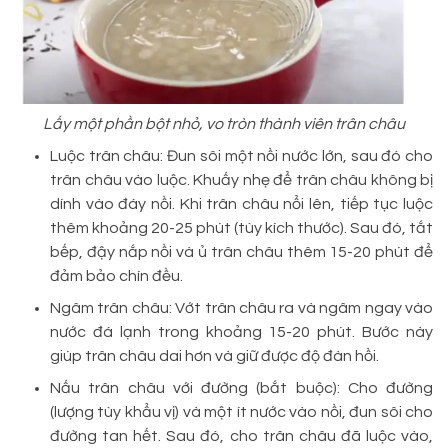
Lấy một phần bột nhỏ, vo tròn thành viên trân châu
Luộc trân châu: Đun sôi một nồi nước lớn, sau đó cho
trân châu vào luộc. Khuấy nhẹ để trân châu không bị
dính vào đáy nồi. Khi trân châu nổi lên, tiếp tục luộc
thêm khoảng 20-25 phút (tùy kích thước). Sau đó, tắt
bếp, đậy nắp nồi và ủ trân châu thêm 15-20 phút để
đảm bảo chín đều.
Ngâm trân châu: Vớt trân châu ra và ngâm ngay vào
nước đá lạnh trong khoảng 15-20 phút. Bước này
giúp trân châu dai hơn và giữ được độ đàn hồi.
Nấu trân châu với đường (bắt buộc): Cho đường
(lượng tùy khẩu vị) và một ít nước vào nồi, đun sôi cho
đường tan hết. Sau đó, cho trân châu đã luộc vào,