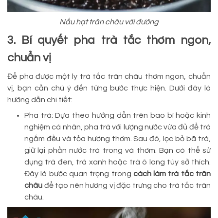
Nấu hạt trân châu với đường
3. Bí quyết pha trà tắc thơm ngon,
chuẩn vị
Để pha được một ly trà tắc trân châu thơm ngon, chuẩn
vị, bạn cần chú ý đến từng bước thực hiện. Dưới đây là
hướng dẫn chi tiết:
Pha trà: Dựa theo hướng dẫn trên bao bì hoặc kinh
nghiệm cá nhân, pha trà với lượng nước vừa đủ để trà
ngấm đều và tỏa hương thơm. Sau đó, lọc bỏ bã trà,
giữ lại phần nước trà trong và thơm. Bạn có thể sử
dụng trà đen, trà xanh hoặc trà ô long tùy sở thích.
Đây là bước quan trọng trong
cách làm trà tắc trân
châu
để tạo nên hương vị đặc trưng cho trà tắc trân
châu.