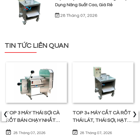
Dụng Năng Suất Cao, Giá Rẻ
28 Tháng 07, 2026
TIN TỨC LIÊN QUAN
‹
›
TOP 3 MÁY THÁI SỢI CÀ
TOP 3+ MÁY CẮT CÀ RỐT
RỐT BÁN CHẠY NHẤT
THÁI LÁT, THÁI SỢI, HẠT
TRÊN THỊ TRƯỜNG
LỰU
28 Tháng 07, 2026
28 Tháng 07, 2026