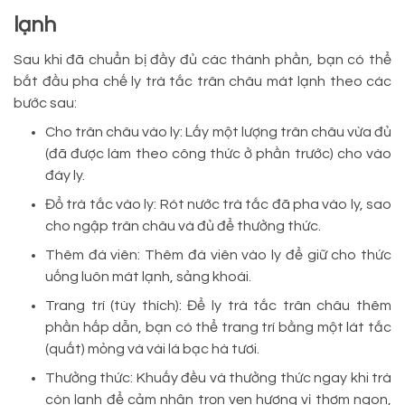
lạnh
Sau khi đã chuẩn bị đầy đủ các thành phần, bạn có thể
bắt đầu pha chế ly trà tắc trân châu mát lạnh theo các
bước sau:
Cho trân châu vào ly: Lấy một lượng trân châu vừa đủ
(đã được làm theo công thức ở phần trước) cho vào
đáy ly.
Đổ trà tắc vào ly: Rót nước trà tắc đã pha vào ly, sao
cho ngập trân châu và đủ để thưởng thức.
Thêm đá viên: Thêm đá viên vào ly để giữ cho thức
uống luôn mát lạnh, sảng khoái.
Trang trí (tùy thích): Để ly trà tắc trân châu thêm
phần hấp dẫn, bạn có thể trang trí bằng một lát tắc
(quất) mỏng và vài lá bạc hà tươi.
Thưởng thức: Khuấy đều và thưởng thức ngay khi trà
còn lạnh để cảm nhận trọn vẹn hương vị thơm ngon,