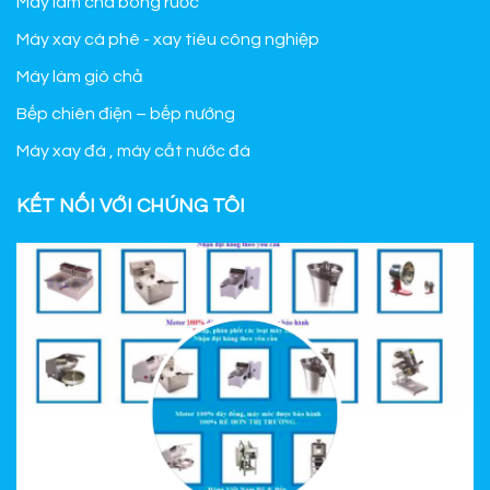
Máy làm chà bông ruốc
Máy xay cà phê - xay tiêu công nghiệp
Máy làm giò chả
Bếp chiên điện – bếp nướng
Máy xay đá , máy cắt nước đá
KẾT NỐI VỚI CHÚNG TÔI