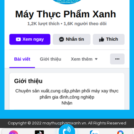
Copyright © 2022 maythucphamxanh.vn. All Rights Reserved