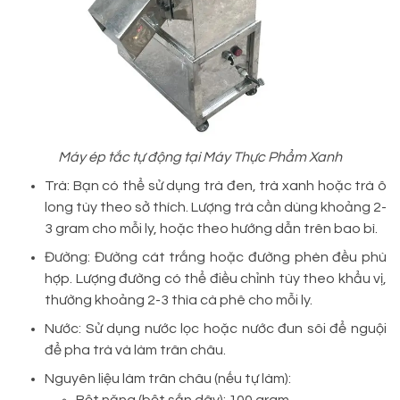
Máy ép tắc tự động tại Máy Thực Phẩm Xanh
Trà: Bạn có thể sử dụng trà đen, trà xanh hoặc trà ô
long tùy theo sở thích. Lượng trà cần dùng khoảng 2-
3 gram cho mỗi ly, hoặc theo hướng dẫn trên bao bì.
Đường: Đường cát trắng hoặc đường phèn đều phù
hợp. Lượng đường có thể điều chỉnh tùy theo khẩu vị,
thường khoảng 2-3 thìa cà phê cho mỗi ly.
Nước: Sử dụng nước lọc hoặc nước đun sôi để nguội
để pha trà và làm trân châu.
Nguyên liệu làm trân châu (nếu tự làm):
Bột năng (bột sắn dây): 100 gram.