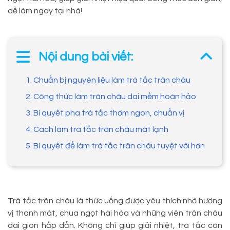
dễ làm ngay tại nhà!
Nội dung bài viết:
1. Chuẩn bị nguyên liệu làm trà tắc trân châu
2. Công thức làm trân châu dai mềm hoàn hảo
3. Bí quyết pha trà tắc thơm ngon, chuẩn vị
4. Cách làm trà tắc trân châu mát lạnh
5. Bí quyết để làm trà tắc trân châu tuyệt vời hơn
Trà tắc trân châu là thức uống được yêu thích nhờ hương
vị thanh mát, chua ngọt hài hòa và những viên trân châu
dai giòn hấp dẫn. Không chỉ giúp giải nhiệt, trà tắc còn