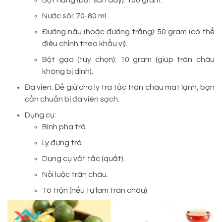
Nước sôi: 70-80 ml.
Đường nâu (hoặc đường trắng): 50 gram (có thể
điều chỉnh theo khẩu vị).
Bột gạo (tùy chọn): 10 gram (giúp trân châu
không bị dính).
Đá viên: Để giữ cho ly trà tắc trân châu mát lạnh, bạn
cần chuẩn bị đá viên sạch.
Dụng cụ:
Bình pha trà.
Ly đựng trà.
Dụng cụ vắt tắc (quất).
Nồi luộc trân châu.
Tô trộn (nếu tự làm trân châu).