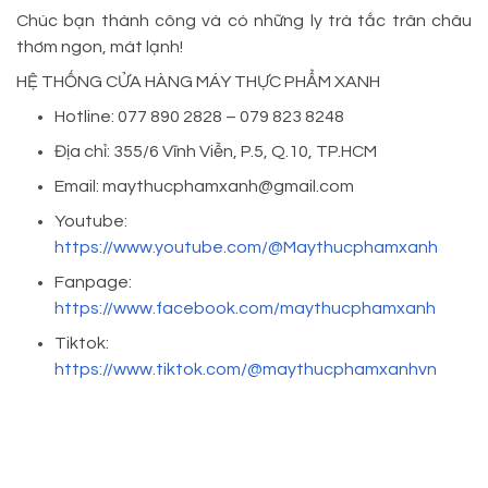
Chúc bạn thành công và có những ly trà tắc trân châu
thơm ngon, mát lạnh!
HỆ THỐNG CỬA HÀNG MÁY THỰC PHẨM XANH
Hotline: 077 890 2828 – 079 823 8248
Địa chỉ: 355/6 Vĩnh Viễn, P.5, Q.10, TP.HCM
Email: maythucphamxanh@gmail.com
Youtube:
https://www.youtube.com/@Maythucphamxanh
Fanpage:
https://www.facebook.com/maythucphamxanh
Tiktok:
https://www.tiktok.com/@maythucphamxanhvn