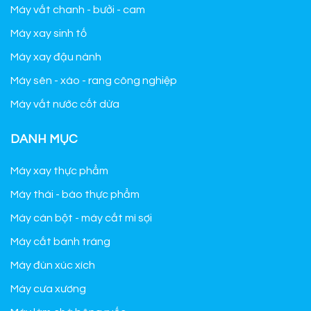
Máy vắt chanh - bưởi - cam
Máy xay sinh tố
Máy xay đậu nành
Máy sên - xào - rang công nghiệp
Máy vắt nước cốt dừa
DANH MỤC
Máy xay thực phẩm
Máy thái - bào thực phẩm
Máy cán bột - máy cắt mì sợi
Máy cắt bánh tráng
Máy đùn xúc xích
Máy cưa xương