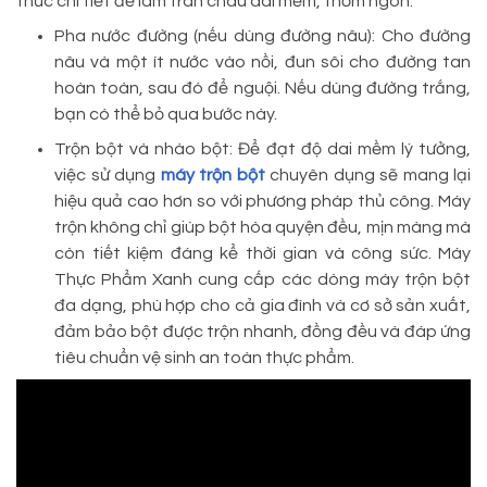
thức chi tiết để làm trân châu dai mềm, thơm ngon:
Pha nước đường (nếu dùng đường nâu): Cho đường
nâu và một ít nước vào nồi, đun sôi cho đường tan
hoàn toàn, sau đó để nguội. Nếu dùng đường trắng,
bạn có thể bỏ qua bước này.
Trộn bột và nhào bột: Để đạt độ dai mềm lý tưởng,
việc sử dụng
máy trộn bột
chuyên dụng sẽ mang lại
hiệu quả cao hơn so với phương pháp thủ công. Máy
trộn không chỉ giúp bột hòa quyện đều, mịn màng mà
còn tiết kiệm đáng kể thời gian và công sức. Máy
Thực Phẩm Xanh cung cấp các dòng máy trộn bột
đa dạng, phù hợp cho cả gia đình và cơ sở sản xuất,
đảm bảo bột được trộn nhanh, đồng đều và đáp ứng
tiêu chuẩn vệ sinh an toàn thực phẩm.