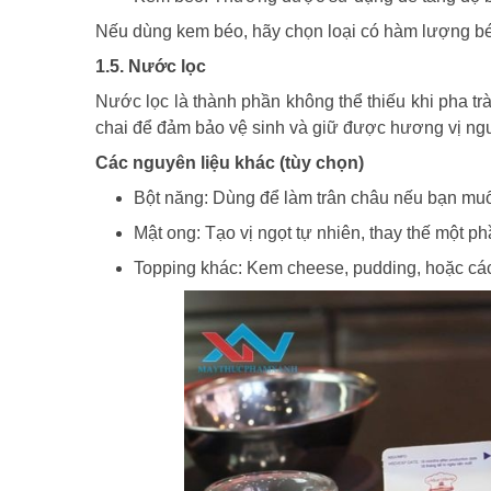
Nếu dùng kem béo, hãy chọn loại có hàm lượng bé
1.5. Nước lọc
Nước lọc là thành phần không thể thiếu khi pha t
chai để đảm bảo vệ sinh và giữ được hương vị ngu
Các nguyên liệu khác (tùy chọn)
Bột năng: Dùng để làm trân châu nếu bạn muốn
Mật ong: Tạo vị ngọt tự nhiên, thay thế mộ
Topping khác: Kem cheese, pudding, hoặc các 