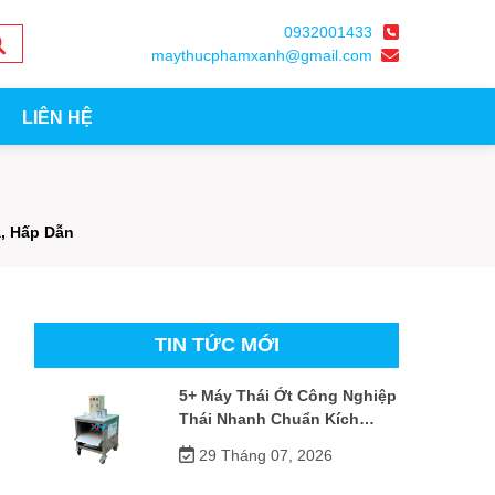
0932001433
maythucphamxanh@gmail.com
LIÊN HỆ
, Hấp Dẫn
TIN TỨC MỚI
5+ Máy Thái Ớt Công Nghiệp
Thái Nhanh Chuẩn Kích
Thước
29 Tháng 07, 2026