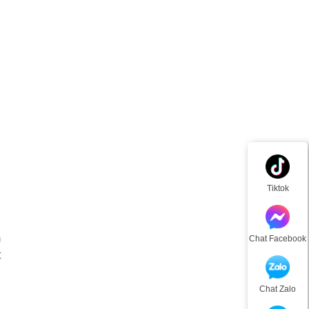
Tiktok
m
Chat Facebook
t
Chat Zalo