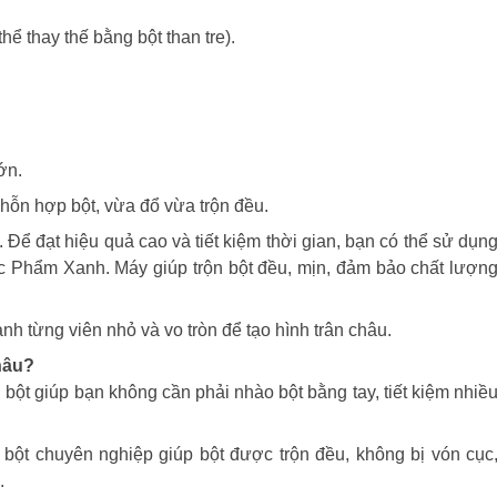
hể thay thế bằng bột than tre).
ớn.
hỗn hợp bột, vừa đổ vừa trộn đều.
. Để đạt hiệu quả cao và tiết kiệm thời gian, bạn có thể sử dụn
c Phẩm Xanh. Máy giúp trộn bột đều, mịn, đảm bảo chất lượn
ành từng viên nhỏ và vo tròn để tạo hình trân châu.
hâu?
n bột giúp bạn không cần phải nhào bột bằng tay, tiết kiệm nhiề
bột chuyên nghiệp giúp bột được trộn đều, không bị vón cục
.