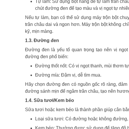
Tự làm: Sử dụng bột năng để tự làm trân châ
chút đường đen để tạo màu và vị ngọt tự nhiê
Nếu tự làm, bạn có thể sử dụng máy trộn bột ch
trân châu dai và ngon hơn. Máy trộn bột không ch
kỹ, mịn màng.
1.3. Đường đen
Đường đen là yếu tố quan trọng tạo nên vị ngọt
đường đen phổ biến:
Đường thốt nốt: Có vị ngọt thanh, mùi thơm tự
Đường mía: Đậm vị, dễ tìm mua.
Hãy chọn đường đen có nguồn gốc rõ ràng, đảm
đường sánh mịn để ngâm trân châu, tạo nên hương 
1.4. Sữa tươi/Kem béo
Sữa tươi hoặc kem béo là thành phần giúp cân bằng
Loại sữa tươi: Có đường hoặc không đường, t
Kem béo: Thường được sử dụng để tăng độ béo