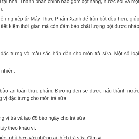
u tại nhà. Thành phần chính bao gồm bột năng, nước sôi và mộ
n.
uyên nghiệp từ Máy Thực Phẩm Xanh để trộn bột đều hơn, giú
ỉ tiết kiệm thời gian mà còn đảm bảo chất lượng bột được nhà
 đặc trưng và màu sắc hấp dẫn cho món trà sữa. Một số loạ
 nhiên.
 bảo an toàn thực phẩm. Đường đen sẽ được nấu thành nướ
vị đặc trưng cho món trà sữa.
 vị trà và tạo độ béo ngậy cho trà sữa.
ùy theo khẩu vị.
, phù hợp với những ai thích trà sữa đậm vị.