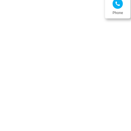
Phone
g
g
u
,