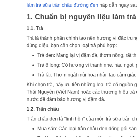
làm trà sữa trân châu đường đen
hấp dẫn ngay sau
1. Chuẩn bị nguyên liệu làm tr
1.1. Trà
Trà là thành phần chính tạo nên hương vị đặc trưn
đúng điệu, bạn cần chọn loại trà phù hợp:
Trà đen: Mang lại vị đậm đà, thơm nồng, rất th
Trà ô long: Có hương vị thanh nhẹ, hậu ngọt, p
Trà lài: Thơm ngát mùi hoa nhài, tạo cảm giác
Khi chọn trà, hãy ưu tiên những loại trà có nguồn g
Thái Nguyên (Việt Nam) hoặc các thương hiệu trà u
nước để đảm bảo hương vị đậm đà.
1.2. Trân châu
Trân châu đen là “linh hồn” của món trà sữa trân 
Mua sẵn: Các loại trân châu đen đóng gói sẵn t