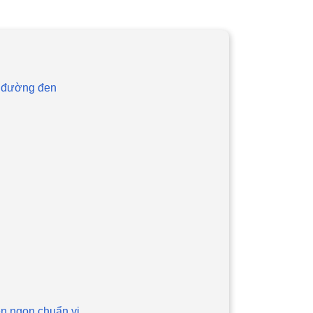
u đường đen
en ngon chuẩn vị