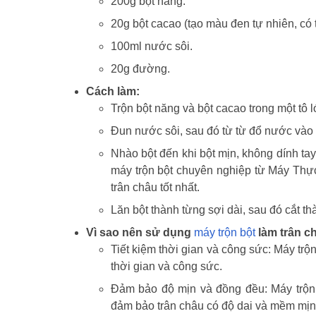
200g bột năng.
20g bột cacao (tạo màu đen tự nhiên, có t
100ml nước sôi.
20g đường.
Cách làm:
Trộn bột năng và bột cacao trong một tô l
Đun nước sôi, sau đó từ từ đổ nước vào 
Nhào bột đến khi bột mịn, không dính tay
máy trộn bột chuyên nghiệp từ Máy Thự
trân châu tốt nhất.
Lăn bột thành từng sợi dài, sau đó cắt th
Vì sao nên sử dụng
máy trộn bột
làm trân c
Tiết kiệm thời gian và công sức: Máy trộ
thời gian và công sức.
Đảm bảo độ mịn và đồng đều: Máy trộn 
đảm bảo trân châu có độ dai và mềm mịn