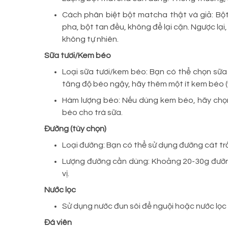
Cách phân biệt bột matcha thật và giả: Bột
pha, bột tan đều, không để lại cặn. Ngược lại
không tự nhiên.
Sữa tươi/Kem béo
Loại sữa tươi/kem béo: Bạn có thể chọn sữa
tăng độ béo ngậy, hãy thêm một ít kem béo 
Hàm lượng béo: Nếu dùng kem béo, hãy chọn
béo cho trà sữa.
Đường (tùy chọn)
Loại đường: Bạn có thể sử dụng đường cát tr
Lượng đường cần dùng: Khoảng 20-30g đường 
vị.
Nước lọc
Sử dụng nước đun sôi để nguội hoặc nước lọc
Đá viên