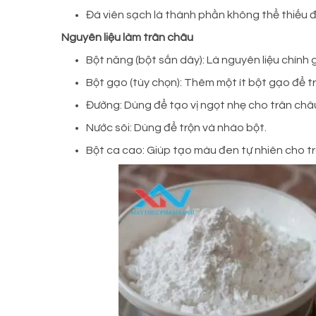
Đá viên sạch là thành phần không thể thiếu đ
Nguyên liệu làm trân châu
Bột năng (bột sắn dây): Là nguyên liệu chính 
Bột gạo (tùy chọn): Thêm một ít bột gạo để t
Đường: Dùng để tạo vị ngọt nhẹ cho trân châ
Nước sôi: Dùng để trộn và nhào bột.
Bột ca cao: Giúp tạo màu đen tự nhiên cho tr