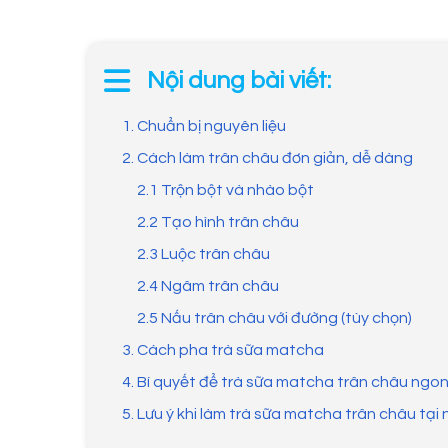
Nội dung bài viết:
1. Chuẩn bị nguyên liệu
2. Cách làm trân châu đơn giản, dễ dàng
2.1 Trộn bột và nhào bột
2.2 Tạo hình trân châu
2.3 Luộc trân châu
2.4 Ngâm trân châu
2.5 Nấu trân châu với đường (tùy chọn)
3. Cách pha trà sữa matcha
4. Bí quyết để trà sữa matcha trân châu ngon
5. Lưu ý khi làm trà sữa matcha trân châu tại