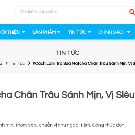
IỚI THIỆU
SẢN PHẨM
TIN TỨC
CHÍNH SÁCH
TIN TỨC
ủ
Tin Tức
#Cách Làm Trà Sữa Matcha Chân Trâu Sánh Mịn, Vị 
a Chân Trâu Sánh Mịn, Vị Siêu
h mịn, thơm béo, chuẩn vị như ngoài tiệm. Công thức đơn