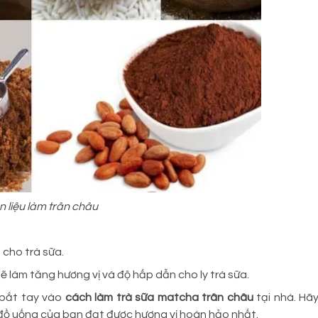
 liệu làm trân châu
 cho trà sữa.
làm tăng hương vị và độ hấp dẫn cho ly trà sữa.
 bắt tay vào
cách làm trà sữa matcha trân châu
tại nhà. Hã
đồ uống của bạn đạt được hương vị hoàn hảo nhất.