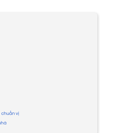
 chuẩn vị
 nhà