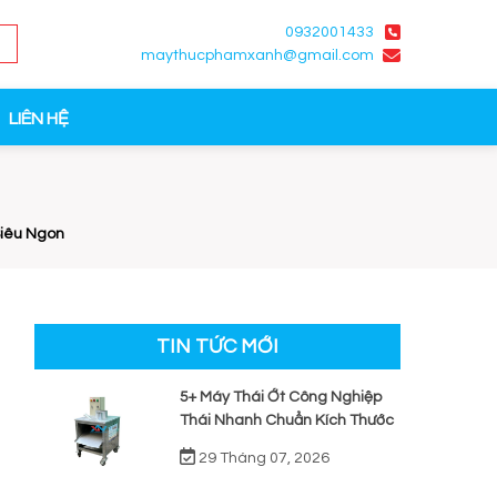
0932001433
maythucphamxanh@gmail.com
LIÊN HỆ
Siêu Ngon
TIN TỨC MỚI
5+ Máy Thái Ớt Công Nghiệp
Thái Nhanh Chuẩn Kích Thước
29 Tháng 07, 2026