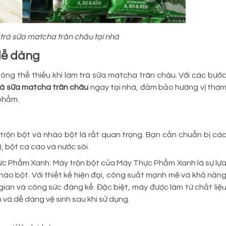
trà sữa matcha trân châu tại nhà
 dễ dàng
ng thể thiếu khi làm trà sữa matcha trân châu. Với các bướ
rà sữa matcha trân châu
ngay tại nhà, đảm bảo hương vị thơ
 phẩm.
trộn bột và nhào bột là rất quan trọng. Bạn cần chuẩn bị cá
, bột ca cao và nước sôi.
c Phẩm Xanh: Máy trộn bột của Máy Thực Phẩm Xanh là sự lự
nhào bột. Với thiết kế hiện đại, công suất mạnh mẽ và khả năn
 gian và công sức đáng kể. Đặc biệt, máy được làm từ chất liệ
và dễ dàng vệ sinh sau khi sử dụng.