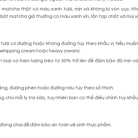
 matcha thật có màu xanh tươi, mịn và không bị vón cục. Kh
, bột matcha giả thường có màu xanh xỉn, lẫn tạp chất và mùi v
 tươi có đường hoặc không đường tùy theo khẩu vị. Nếu muố
(whipping cream hoặc heavy cream).
 loại có hàm lượng béo từ 30% trở lên để đảm bảo độ mịn v
ắng, đường phèn hoặc đường nâu tùy theo sở thích.
cho mỗi ly trà sữa, tuy nhiên bạn có thể điều chỉnh tùy khẩ
 đóng chai để đảm bảo an toàn vệ sinh thực phẩm.