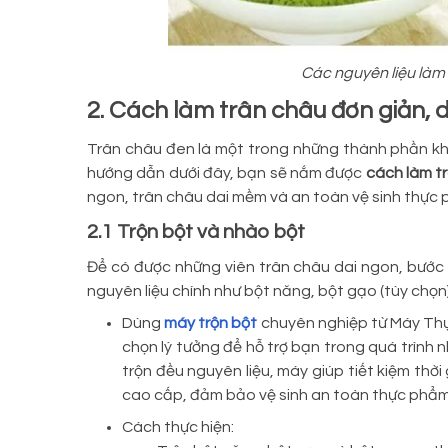
Các nguyên liệu làm 
2. Cách làm trân châu đơn giản,
Trân châu đen là một trong những thành phần khô
hướng dẫn dưới đây, bạn sẽ nắm được
cách làm t
ngon, trân châu dai mềm và an toàn vệ sinh thực
2.1 Trộn bột và nhào bột
Để có được những viên trân châu dai ngon, bước 
nguyên liệu chính như bột năng, bột gạo (tùy chọn)
Dùng
máy trộn bột
chuyên nghiệp từ Máy Thự
chọn lý tưởng để hỗ trợ bạn trong quá trình 
trộn đều nguyên liệu, máy giúp tiết kiệm thời
cao cấp, đảm bảo vệ sinh an toàn thực phẩm 
Cách thực hiện: