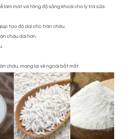
ể làm mát và tăng độ sảng khoái cho ly trà sữa.
giúp tạo độ dai cho trân châu.
rân châu dai hơn.
u.
ân châu, mang lại vẻ ngoài bắt mắt.