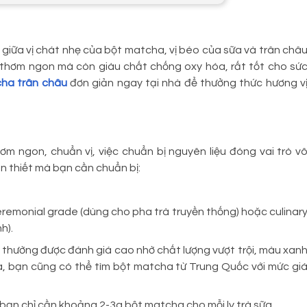
giữa vị chát nhẹ của bột matcha, vị béo của sữa và trân châ
 thơm ngon mà còn giàu chất chống oxy hóa, rất tốt cho sứ
cha trân châu
đơn giản ngay tại nhà để thưởng thức hương v
m ngon, chuẩn vị, việc chuẩn bị nguyên liệu đóng vai trò v
n thiết mà bạn cần chuẩn bị:
eremonial grade (dùng cho pha trà truyền thống) hoặc culinar
h).
 thường được đánh giá cao nhờ chất lượng vượt trội, màu xan
ra, bạn cũng có thể tìm bột matcha từ Trung Quốc với mức gi
ạn chỉ cần khoảng 2-3g bột matcha cho mỗi ly trà sữa.