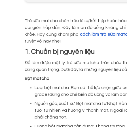
Trà sữa matcha chân trâu là sự kết hợp hoàn hảo 
dai giòn hấp dẫn. Đây là món đồ uống không chỉ
khỏe. Hãy cùng khám phá
cách làm trà sữa mat
tuyệt vời này nhé!
1. Chuẩn bị nguyên liệu
Để làm được một ly trà sữa matcha trân châu thơ
cùng quan trọng. Dưới đây là những nguyên liệu cầ
Bột matcha
Loại bột matcha: Bạn có thể lựa chọn giữa c
grade (dùng cho chế biến đồ uống và làm bán
Nguồn gốc, xuất xứ: Bột matcha từ Nhật Bản
tươi tự nhiên và hương vị thanh mát. Ngoài 
phải chăng hơn.
Lượng bột matcha cần dùng: Thông thường, b