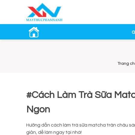
G
Trang ch
#Cách Làm Trà Sữa Match
Ngon
Hướng dẫn cách làm trà sữa matcha trân châu sán
giản, dễ làm ngay tại nhà!