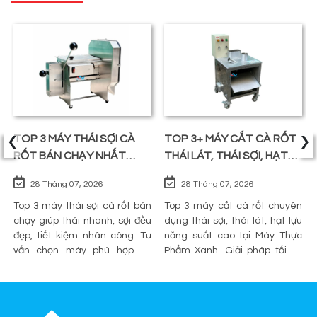
‹
›
TOP 3 MÁY THÁI SỢI CÀ
TOP 3+ MÁY CẮT CÀ RỐT
RỐT BÁN CHẠY NHẤT
THÁI LÁT, THÁI SỢI, HẠT
TRÊN THỊ TRƯỜNG
LỰU
28 Tháng 07, 2026
28 Tháng 07, 2026
Top 3 máy thái sợi cà rốt bán
Top 3 máy cắt cà rốt chuyên
chạy giúp thái nhanh, sợi đều
dụng thái sợi, thái lát, hạt lựu
đẹp, tiết kiệm nhân công. Tư
năng suất cao tại Máy Thực
vấn chọn máy phù hợp và
Phẩm Xanh. Giải pháp tối ưu
mua chính hãng tại Máy Thực
sơ chế cho quán ăn, bếp công
Phẩm Xanh.
nghiệp.