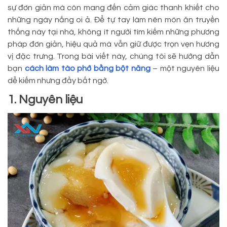
sự đơn giản mà còn mang đến cảm giác thanh khiết cho
những ngày nắng oi ả. Để tự tay làm nên món ăn truyền
thống này tại nhà, không ít người tìm kiếm những phương
pháp đơn giản, hiệu quả mà vẫn giữ được trọn vẹn hương
vị đặc trưng. Trong bài viết này, chúng tôi sẽ hướng dẫn
bạn
cách làm tào phớ bằng bột năng
– một nguyên liệu
dễ kiếm nhưng đầy bất ngờ.
1. Nguyên liệu