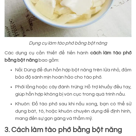
Dụng cụ làm tào phớ bằng bột năng
Các dụng cụ cần thiết để tiến hành
cách làm tào phớ
bằng bột năng
bao gồm:
Nồi: Dùng để đun hỗn hợp bột năng trên lửa nhỏ, đảm
bảo độ sánh mịn hoàn hảo cho tào phớ.
Phới lồng hoặc cây đánh trứng: Hỗ trợ khuấy đều tay,
giúp hỗn hợp không bị vón cục trong quá trình nấu.
Khuôn: Đổ tào phớ sau khi nấu xong, bạn có thể sử
dụng bát, tô, hoặc khuôn chuyên dụng để định hình,
mang đến sự gọn gàng và thẩm mỹ.
3. Cách làm tào phớ bằng bột năng