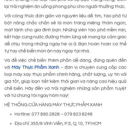
lại trải nghiệm ăn uống phong phú cho người thưởng thức.
Với công thức đơn giản và nguyên liệu dễ tìm, tào phớ từ
bột năng chắc chắn sẽ là món tráng miệng thơm ngon,
mát lành cho gia đình bạn. Những viên tào phớ mềm mịn,
kết hợp cùng nước đường thơm lừng sẽ mang lại cảm giác
dễ chịu trong những ngày hè oi ả. Bạn hoàn toàn có thể
tự tay chế biến món ăn này ngay tại nhà.
Và để việc chế biến thêm phần dễ dàng, đừng quên đến
với
Máy Thực Phẩm Xanh
– đơn vị chuyên cung cấp các
loại máy xay thực phẩm chính hãng, chất lượng, uy tín với
giá tốt, giúp bạn tiết kiệm thời gian và nâng cao hiệu quả
chế biến. Hãy đến và trải nghiệm những sản phẩm tuyệt
vời từ chúng tôi ngay hôm nay!
HỆ THỐNG CỬA HÀNG MÁY THỰC PHẨM XANH
Hotline: 077 890 2828 – 079 823 8248
Địa chỉ: 355/6 Vĩnh Viễn, P.5, Q.10, TP.HCM