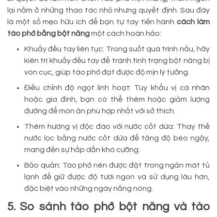
lại nằm ở những thao tác nhỏ nhưng quyết định. Sau đây
là một số mẹo hữu ích để bạn tự tay tiến hành
cách làm
tào phớ bằng bột năng
một cách hoàn hảo:
Khuấy đều tay liên tục: Trong suốt quá trình nấu, hãy
kiên trì khuấy đều tay để tránh tình trạng bột năng bị
vón cục, giúp tào phớ đạt được độ mịn lý tưởng.
Điều chỉnh độ ngọt linh hoạt: Tùy khẩu vị cá nhân
hoặc gia đình, bạn có thể thêm hoặc giảm lượng
đường để món ăn phù hợp nhất với sở thích.
Thêm hương vị độc đáo với nước cốt dừa: Thay thế
nước lọc bằng nước cốt dừa để tăng độ béo ngậy,
mang đến sự hấp dẫn khó cưỡng.
Bảo quản: Tào phớ nên được đặt trong ngăn mát tủ
lạnh để giữ được độ tươi ngon và sử dụng lâu hơn,
đặc biệt vào những ngày nắng nóng.
5. So sánh tào phớ bột năng và tào