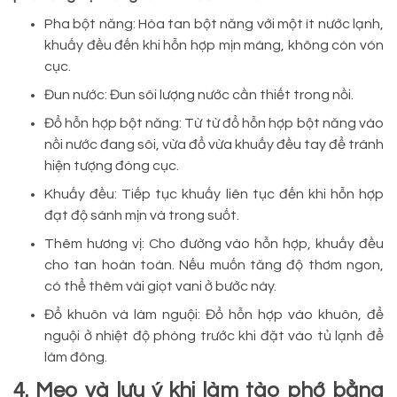
Pha bột năng: Hòa tan bột năng với một ít nước lạnh,
khuấy đều đến khi hỗn hợp mịn màng, không còn vón
cục.
Đun nước: Đun sôi lượng nước cần thiết trong nồi.
Đổ hỗn hợp bột năng: Từ từ đổ hỗn hợp bột năng vào
nồi nước đang sôi, vừa đổ vừa khuấy đều tay để tránh
hiện tượng đóng cục.
Khuấy đều: Tiếp tục khuấy liên tục đến khi hỗn hợp
đạt độ sánh mịn và trong suốt.
Thêm hương vị: Cho đường vào hỗn hợp, khuấy đều
cho tan hoàn toàn. Nếu muốn tăng độ thơm ngon,
có thể thêm vài giọt vani ở bước này.
Đổ khuôn và làm nguội: Đổ hỗn hợp vào khuôn, để
nguội ở nhiệt độ phòng trước khi đặt vào tủ lạnh để
làm đông.
4. Mẹo và lưu ý khi làm tào phớ bằng