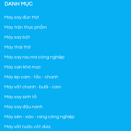
DANH MỤC
Máy xay đùn thịt
Máy trộn thực phẩm
Máy xay bột
Máy thái thịt
Máy xay rau má công nghiệp
Máy cán khô mực
Máy ép cam - tắc - chanh
Máy vắt chanh - bưởi - cam
Máy xay sinh tố
Máy xay đậu nành
Máy sên - xào - rang công nghiệp
Máy vắt nước cốt dừa