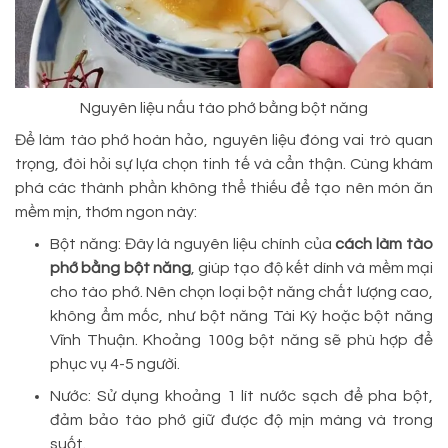
Nguyên liệu nấu tào phớ bằng bột năng
Để làm tào phớ hoàn hảo, nguyên liệu đóng vai trò quan
trọng, đòi hỏi sự lựa chọn tinh tế và cẩn thận. Cùng khám
phá các thành phần không thể thiếu để tạo nên món ăn
mềm mịn, thơm ngon này:
Bột năng: Đây là nguyên liệu chính của
cách làm tào
phớ bằng bột năng
, giúp tạo độ kết dính và mềm mại
cho tào phớ. Nên chọn loại bột năng chất lượng cao,
không ẩm mốc, như bột năng Tài Ký hoặc bột năng
Vĩnh Thuận. Khoảng 100g bột năng sẽ phù hợp để
phục vụ 4-5 người.
Nước: Sử dụng khoảng 1 lít nước sạch để pha bột,
đảm bảo tào phớ giữ được độ mịn màng và trong
suốt.