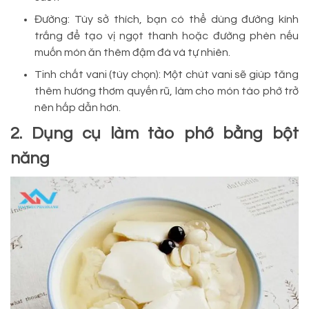
Đường: Tùy sở thích, bạn có thể dùng đường kính
trắng để tạo vị ngọt thanh hoặc đường phèn nếu
muốn món ăn thêm đậm đà và tự nhiên.
Tinh chất vani (tùy chọn): Một chút vani sẽ giúp tăng
thêm hương thơm quyến rũ, làm cho món tào phớ trở
nên hấp dẫn hơn.
2. Dụng cụ làm tào phớ bằng bột
năng