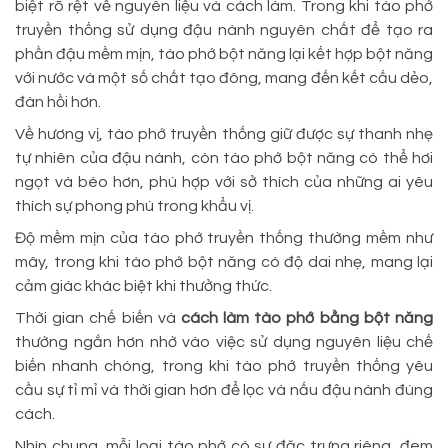
biệt rõ rệt về nguyên liệu và cách làm. Trong khi tào phớ
truyền thống sử dụng đậu nành nguyên chất để tạo ra
phần đậu mềm mịn, tào phớ bột năng lại kết hợp bột năng
với nước và một số chất tạo đông, mang đến kết cấu dẻo,
đàn hồi hơn.
Về hương vị, tào phớ truyền thống giữ được sự thanh nhẹ
tự nhiên của đậu nành, còn tào phớ bột năng có thể hơi
ngọt và béo hơn, phù hợp với sở thích của những ai yêu
thích sự phong phú trong khẩu vị.
Độ mềm mịn của tào phớ truyền thống thường mềm như
mây, trong khi tào phớ bột năng có độ dai nhẹ, mang lại
cảm giác khác biệt khi thưởng thức.
Thời gian chế biến và
cách làm tào phớ bằng bột năng
thường ngắn hơn nhờ vào việc sử dụng nguyên liệu chế
biến nhanh chóng, trong khi tào phớ truyền thống yêu
cầu sự tỉ mỉ và thời gian hơn để lọc và nấu đậu nành đúng
cách.
Nhìn chung, mỗi loại tào phớ có sự đặc trưng riêng, đem