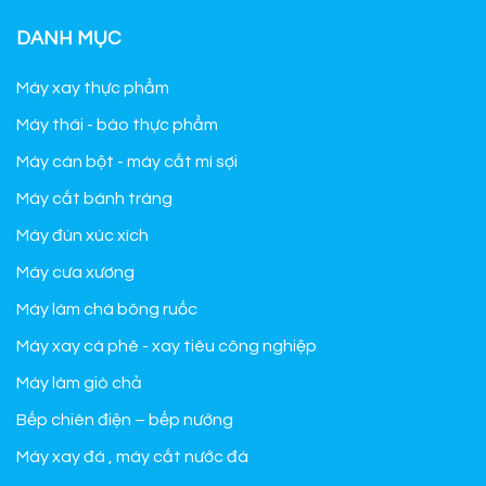
DANH MỤC
Máy xay thực phẩm
Máy thái - bào thực phẩm
Máy cán bột - máy cắt mì sợi
Máy cắt bánh tráng
Máy đùn xúc xích
Máy cưa xương
Máy làm chà bông ruốc
Máy xay cà phê - xay tiêu công nghiệp
Máy làm giò chả
Bếp chiên điện – bếp nướng
Máy xay đá , máy cắt nước đá