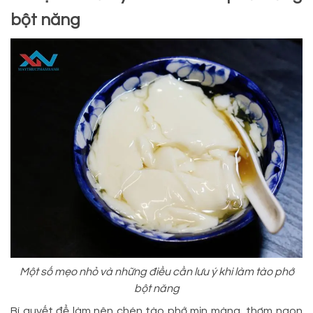
bột năng
Một số mẹo nhỏ và những điều cần lưu ý khi làm tào phớ
bột năng
Bí quyết để làm nên chén tào phớ mịn màng, thơm ngon