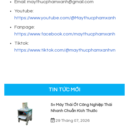
Email: maythucphamxanh@gmail.com
Youtube:
https://www.youtube.com/@Maythucphamxanh
Fanpage:
https://www.facebook.com/maythucphamxanh
Tiktok:
https://www.tiktok.com/@maythucphamxanhvn
TIN TỨC MỚI
5+ Máy Thái Ớt Công Nghiệp Thái
Nhanh Chuẩn Kích Thước
29 Tháng 07, 2026