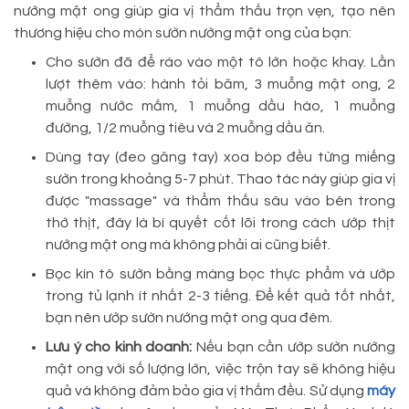
nướng mật ong giúp gia vị thẩm thấu trọn vẹn, tạo nên
thương hiệu cho món sườn nướng mật ong của bạn:
Cho sườn đã để ráo vào một tô lớn hoặc khay. Lần
lượt thêm vào: hành tỏi băm, 3 muỗng mật ong, 2
muỗng nước mắm, 1 muỗng dầu hào, 1 muỗng
đường, 1/2 muỗng tiêu và 2 muỗng dầu ăn.
Dùng tay (đeo găng tay) xoa bóp đều từng miếng
sườn trong khoảng 5-7 phút. Thao tác này giúp gia vị
được "massage" và thẩm thấu sâu vào bên trong
thớ thịt, đây là bí quyết cốt lõi trong cách ướp thịt
nướng mật ong mà không phải ai cũng biết.
Bọc kín tô sườn bằng màng bọc thực phẩm và ướp
trong tủ lạnh ít nhất 2-3 tiếng. Để kết quả tốt nhất,
bạn nên ướp sườn nướng mật ong qua đêm.
Lưu ý cho kinh doanh:
Nếu bạn cần ướp sườn nướng
mật ong với số lượng lớn, việc trộn tay sẽ không hiệu
quả và không đảm bảo gia vị thấm đều. Sử dụng
máy