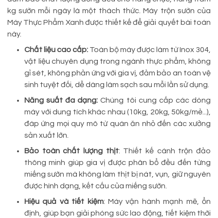
kg sườn mỗi ngày là một thách thức. Máy trộn sườn của
Máy Thực Phẩm Xanh được thiết kế để giải quyết bài toán
này.
Chất liệu cao cấp:
Toàn bộ máy được làm từ Inox 304,
vật liệu chuyên dụng trong ngành thực phẩm, không
gỉ sét, không phản ứng với gia vị, đảm bảo an toàn vệ
sinh tuyệt đối, dễ dàng làm sạch sau mỗi lần sử dụng.
Năng suất đa dạng:
Chúng tôi cung cấp các dòng
máy với dung tích khác nhau (10kg, 20kg, 50kg/mẻ...),
đáp ứng mọi quy mô từ quán ăn nhỏ đến các xưởng
sản xuất lớn.
Bảo toàn chất lượng thịt
: Thiết kế cánh trộn đảo
thông minh giúp gia vị được phân bổ đều đến từng
miếng sườn mà không làm thịt bị nát, vụn, giữ nguyên
được hình dạng, kết cấu của miếng sườn.
Hiệu quả và tiết kiệm
: Máy vận hành mạnh mẽ, ổn
định, giúp bạn giải phóng sức lao động, tiết kiệm thời