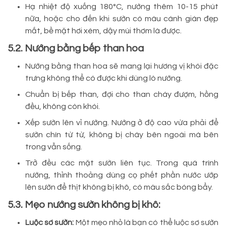
Hạ nhiệt độ xuống 180°C, nướng thêm 10-15 phút
nữa, hoặc cho đến khi sườn có màu cánh gián đẹp
mắt, bề mặt hơi xém, dậy mùi thơm là được.
5.2. Nướng bằng bếp than hoa
Nướng bằng than hoa sẽ mang lại hương vị khói đặc
trưng không thể có được khi dùng lò nướng.
Chuẩn bị bếp than, đợi cho than cháy đượm, hồng
đều, không còn khói.
Xếp sườn lên vỉ nướng. Nướng ở độ cao vừa phải để
sườn chín từ từ, không bị cháy bên ngoài mà bên
trong vẫn sống.
Trở đều các mặt sườn liên tục. Trong quá trình
nướng, thỉnh thoảng dùng cọ phết phần nước ướp
lên sườn để thịt không bị khô, có màu sắc bóng bẩy.
5.3. Mẹo nướng sườn không bị khô:
Luộc sơ sườn:
Một mẹo nhỏ là bạn có thể luộc sơ sườn