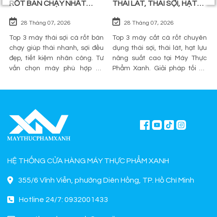
RỐT BÁN CHẠY NHẤT
THÁI LÁT, THÁI SỢI, HẠT
TRÊN THỊ TRƯỜNG
LỰU
28 Tháng 07, 2026
28 Tháng 07, 2026
Top 3 máy thái sợi cà rốt bán
Top 3 máy cắt cà rốt chuyên
chạy giúp thái nhanh, sợi đều
dụng thái sợi, thái lát, hạt lựu
đẹp, tiết kiệm nhân công. Tư
năng suất cao tại Máy Thực
vấn chọn máy phù hợp và
Phẩm Xanh. Giải pháp tối ưu
mua chính hãng tại Máy Thực
sơ chế cho quán ăn, bếp công
Phẩm Xanh.
nghiệp.
HỆ THỐNG CỬA HÀNG MÁY THỰC PHẨM XANH
355/6 Vĩnh Viễn, phường Diên Hồng, TP. Hồ Chí Minh
Hotline 24/7: 0932001433