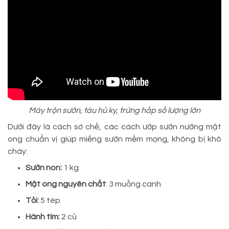
Máy trộn sườn, tàu hủ ky, trứng hấp số lượng lớn
Dưới đây là cách sơ chế, các cách ướp sườn nướng mật
ong chuẩn vị giúp miếng sườn mềm mọng, không bị khô
cháy:
Sườn non:
1 kg
Mật ong nguyên chất
: 3 muỗng canh
Tỏi:
5 tép
Hành tím:
2 củ