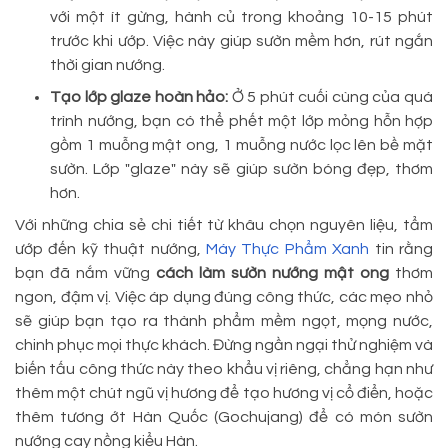
với một ít gừng, hành củ trong khoảng 10-15 phút
trước khi ướp. Việc này giúp sườn mềm hơn, rút ngắn
thời gian nướng.
Tạo lớp glaze hoàn hảo:
Ở 5 phút cuối cùng của quá
trình nướng, bạn có thể phết một lớp mỏng hỗn hợp
gồm 1 muỗng mật ong, 1 muỗng nước lọc lên bề mặt
sườn. Lớp "glaze" này sẽ giúp sườn bóng đẹp, thơm
hơn.
Với những chia sẻ chi tiết từ khâu chọn nguyên liệu, tẩm
ướp đến kỹ thuật nướng,
Máy Thực Phẩm Xanh
tin rằng
bạn đã nắm vững
cách làm sườn nướng mật ong
thơm
ngon, đậm vị. Việc áp dụng đúng công thức, các mẹo nhỏ
sẽ giúp bạn tạo ra thành phẩm mềm ngọt, mọng nước,
chinh phục mọi thực khách. Đừng ngần ngại thử nghiệm và
biến tấu công thức này theo khẩu vị riêng, chẳng hạn như
thêm một chút ngũ vị hương để tạo hương vị cổ điển, hoặc
thêm tương ớt Hàn Quốc (Gochujang) để có món sườn
nướng cay nồng kiểu Hàn.