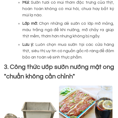
Mùi:
Sườn tươi có mùi thơm đặc trưng của thịt,
hoàn toàn không có mùi hôi, chua hay bất kỳ
mùi lạ nào.
Lớp mỡ:
Chọn những dẻ sườn có lớp mỡ mỏng,
màu trắng ngà để khi nướng, mỡ chảy ra giúp
thịt mềm, thơm hơn nhưng không bị ngấy.
Lưu ý:
Luôn chọn mua sườn tại các cửa hàng
thịt, siêu thị uy tín có nguồn gốc rõ ràng để đảm
bảo an toàn vệ sinh thực phẩm.
3. Công thức ướp sườn nướng mật ong
"chuẩn không cần chỉnh"