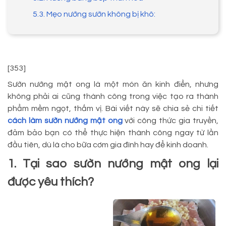
5.3. Mẹo nướng sườn không bị khô:
[353]
Sườn nướng mật ong là một món ăn kinh điển, nhưng
không phải ai cũng thành công trong việc tạo ra thành
phẩm mềm ngọt, thấm vị. Bài viết này sẽ chia sẻ chi tiết
cách làm sườn nướng mật ong
với công thức gia truyền,
đảm bảo bạn có thể thực hiện thành công ngay từ lần
đầu tiên, dù là cho bữa cơm gia đình hay để kinh doanh.
1. Tại sao sườn nướng mật ong lại
được yêu thích?