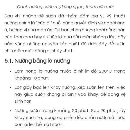
Cách nướng sườn mật ong ngon, thơm nức mũi
Sau khi những dẻ sườn đã thấm đẫm gia vị, kỹ thuật
nướng chính là "cửa ải" cuối cùng quyết định vẻ ngoài óng
ả, hương vị của món ăn. Dù bạn chọn hương khói nồng nàn
của than hoa hay sự tiện lợi của nồi chiên không dầu, hãy
nắm vững những nguyên tắc nhiệt độ dưới đây để sườn
chín mềm mà không bị cháy khét.
5.1. Nướng bằng lò nướng
Làm nóng lò nướng trước ở nhiệt độ 200°C trong
khoảng 10 phút.
Lót giấy bạc lên khay nướng, xếp sườn lên trên. Việc
này giúp sườn không bị dính vào khay, dễ dàng vệ
sinh hơn.
Nướng sườn trong khoảng 20 phút. Sau 20 phút, lấy
khay sườn ra, dùng cọ phết đều phần nước sốt ướp
còn lại lên bề mặt sườn.