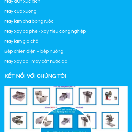
Máy đùn xúc xích
Máy cưa xương
Máy làm chà bông ruốc
Máy xay cà phê - xay tiêu công nghiệp
Máy làm giò chả
Bếp chiên điện – bếp nướng
Máy xay đá , máy cắt nước đá
KẾT NỐI VỚI CHÚNG TÔI