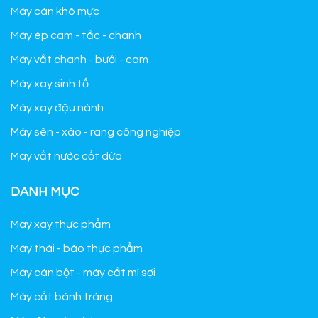
Máy cán khô mực
Máy ép cam - tắc - chanh
Máy vắt chanh - bưởi - cam
Máy xay sinh tố
Máy xay đậu nành
Máy sên - xào - rang công nghiệp
Máy vắt nước cốt dừa
DANH MỤC
Máy xay thực phẩm
Máy thái - bào thực phẩm
Máy cán bột - máy cắt mì sợi
Máy cắt bánh tráng