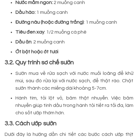
Nước mắm ngon:
2 muỗng canh
Dầu hào:
1 muỗng canh
Đường nâu (hoặc đường trắng)
: 1 muỗng canh
Tiêu đen xay
: 1/2 muỗng cà phê
Dầu ăn
: 2 muỗng canh
Ớt bột hoặc ớt tươi
3.2. Quy trình sơ chế sườn
Sườn mua về rửa sạch với nước muối loãng để khử
mùi, sau đó rửa lại với nước sạch, để thật ráo. Chặt
sườn thành các miếng dài khoảng 5-7cm.
Hành tím, tỏi lột vỏ, băm thật nhuyễn. Việc băm
nhuyễn giúp tinh dầu trong hành tỏi tiết ra tối đa, làm
cho sốt ướp thơm hơn.
3.3. Cách ướp sườn
Dưới đây là hướng dẫn chi tiết các bước cách ướp thịt