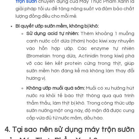
trộn sườn
chuyên dụng của Máy Thực Phẩm Xanh là
giải pháp tối ưu để tăng năng suất và đảm bảo chất
lượng đồng đều cho mỗi mẻ.
Bí quyết ướp sườn mềm, không bị khô:
Sử dụng acid tự nhiên:
Thêm khoảng 1 muỗng
canh nước cốt dứa (thơm) hoặc kiwi xay nhuyễn
vào hỗn hợp ướp. Các enzyme tự nhiên
(Bromelain trong dứa, Actinidin trong kiwi) phá
vỡ các liên kết protein cứng trong thịt, giúp
sườn mềm hơn đáng kể mà không làm thay đổi
hương vị.
Không ướp muối quá sớm:
Muối có xu hướng hút
nước ra khỏi tế bào thịt thông qua quá trình
thẩm thấu, làm thịt bị khô. Trong công thức ướp
sườn nướng mật ong này, độ mặn đã được cung
cấp vừa đủ từ nước mắm, dầu hào.
4. Tại sao nên sử dụng máy trộn sườn