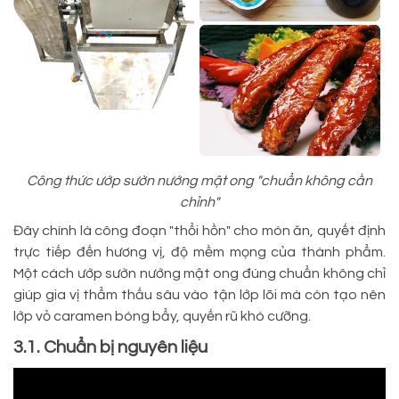
Công thức ướp sườn nướng mật ong "chuẩn không cần
chỉnh"
Đây chính là công đoạn "thổi hồn" cho món ăn, quyết định
trực tiếp đến hương vị, độ mềm mọng của thành phẩm.
Một cách ướp sườn nướng mật ong đúng chuẩn không chỉ
giúp gia vị thẩm thấu sâu vào tận lớp lõi mà còn tạo nên
lớp vỏ caramen bóng bẩy, quyến rũ khó cưỡng.
3.1. Chuẩn bị nguyên liệu