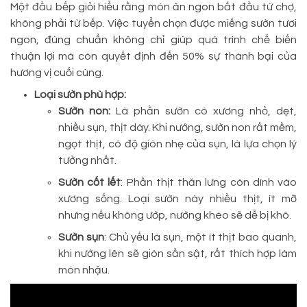
Một đầu bếp giỏi hiểu rằng món ăn ngon bắt đầu từ chợ,
không phải từ bếp. Việc tuyển chọn được miếng sườn tươi
ngon, đúng chuẩn không chỉ giúp quá trình chế biến
thuận lợi mà còn quyết định đến 50% sự thành bại của
hương vị cuối cùng.
Loại sườn phù hợp:
Sườn non:
Là phần sườn có xương nhỏ, dẹt,
nhiều sụn, thịt dày. Khi nướng, sườn non rất mềm,
ngọt thịt, có độ giòn nhẹ của sụn, là lựa chọn lý
tưởng nhất.
Sườn cốt lết
: Phần thịt thăn lưng còn dính vào
xương sống. Loại sườn này nhiều thịt, ít mỡ
nhưng nếu không ướp, nướng khéo sẽ dễ bị khô.
Sườn sụn
: Chủ yếu là sụn, một ít thịt bao quanh,
khi nướng lên sẽ giòn sần sật, rất thích hợp làm
món nhậu.