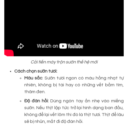
Cải tiến máy trộn sườn thế hệ mới
Cách chọn sườn tươi:
Màu sắc
: Sườn tươi ngon có màu hồng nhạt tự
nhiên, không bị tái hay có những vết bầm tím,
thâm đen.
Độ đàn hồi:
Dùng ngón tay ấn nhẹ vào miếng
sườn. Nếu thịt lập tức trở lại hình dạng ban đầu,
không để lại vết lõm thì đó là thịt tươi. Thịt để lâu
sẽ bị nhũn, mất đi độ đàn hồi.