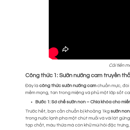
Cải tiến m
Công thức 1: Sườn nướng cam truyền th
Đây là
công thức sườn nướng cam
chuẩn mực, đòi 
mềm mọng, tan trong miệng và phủ một lớp sốt c
Bước 1: Sơ chế sườn non – Chìa khóa cho m
Trước hết, bạn cần chuẩn bị khoảng 1kg
sườn non
trong nước lạnh pha một chút muối và vài lát gừng
tạp chất, máu thừa mà còn khử mùi hôi đặc trưng,