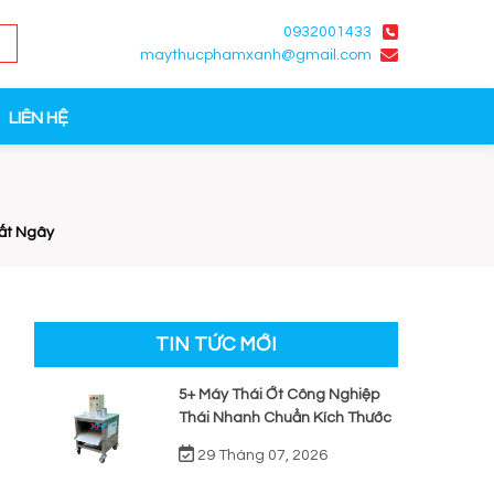
0932001433
maythucphamxanh@gmail.com
LIÊN HỆ
ất Ngây
TIN TỨC MỚI
5+ Máy Thái Ớt Công Nghiệp
Thái Nhanh Chuẩn Kích Thước
29 Tháng 07, 2026