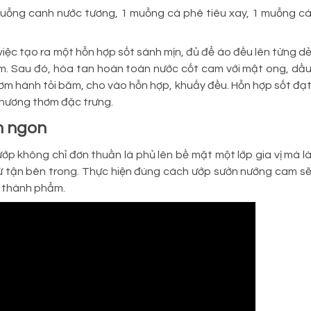
muỗng canh nước tương, 1 muỗng cà phê tiêu xay, 1 muỗng c
việc tạo ra một hỗn hợp sốt sánh mịn, đủ để áo đều lên từng d
m. Sau đó, hòa tan hoàn toàn nước cốt cam với mật ong, dầ
thơm hành tỏi băm, cho vào hỗn hợp, khuấy đều. Hỗn hợp sốt đạ
 hương thơm đặc trưng.
m ngon
ớp không chỉ đơn thuần là phủ lên bề mặt một lớp gia vị mà l
từ tận bên trong. Thực hiện đúng cách ướp sườn nướng cam s
 thành phẩm.