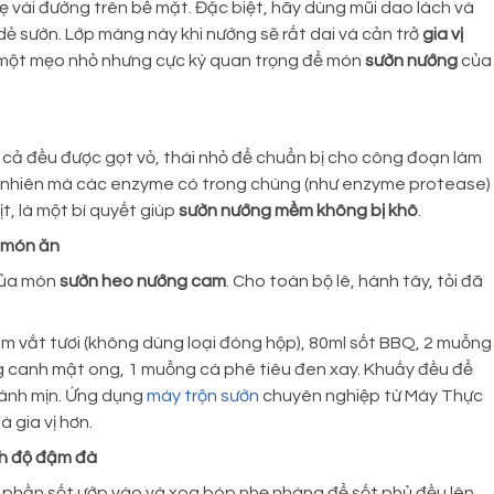
 vài đường trên bề mặt. Đặc biệt, hãy dùng mũi dao lách và
ẻ sườn. Lớp màng này khi nướng sẽ rất dai và cản trở
gia vị
à một mẹo nhỏ nhưng cực kỳ quan trọng để món
sườn nướng
của
ất cả đều được gọt vỏ, thái nhỏ để chuẩn bị cho công đoạn làm
 tự nhiên mà các enzyme có trong chúng (như enzyme protease)
t, là một bí quyết giúp
sườn nướng mềm không bị khô
.
a món ăn
 của món
sườn heo nướng cam
. Cho toàn bộ lê, hành tây, tỏi đã
am vắt tươi (không dùng loại đóng hộp), 80ml sốt BBQ, 2 muỗng
 canh mật ong, 1 muỗng cà phê tiêu đen xay. Khuấy đều để
ánh mịn. Ứng dụng
máy trộn sườn
chuyên nghiệp từ Máy Thực
 gia vị hơn.
nh độ đậm đà
ộ phần sốt ướp vào và xoa bóp nhẹ nhàng để sốt phủ đều lên