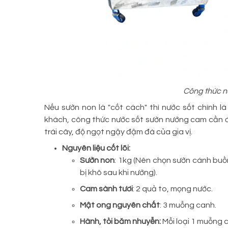
Công thức n
Nếu sườn non là "cốt cách" thì nước sốt chính l
khách, công thức nước sốt sườn nướng cam cần 
trái cây, độ ngọt ngậy đậm đà của gia vị.
Nguyên liệu cốt lõi:
Sườn non
: 1kg (Nên chọn sườn cánh buồm
bị khô sau khi nướng).
Cam sành tươi
: 2 quả to, mọng nước.
Mật ong nguyên chất
: 3 muỗng canh.
Hành, tỏi băm nhuyễn:
Mỗi loại 1 muỗng 