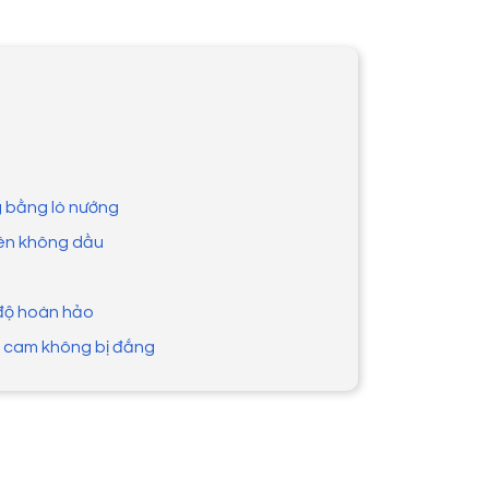
g bằng lò nướng
iên không dầu
độ hoàn hảo
g cam không bị đắng