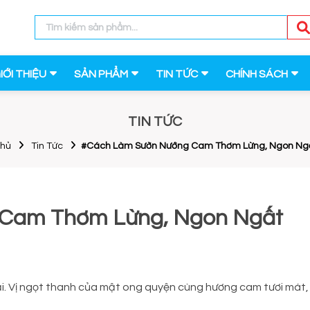
IỚI THIỆU
SẢN PHẨM
TIN TỨC
CHÍNH SÁCH
TIN TỨC
chủ
Tin Tức
#Cách Làm Sườn Nướng Cam Thơm Lừng, Ngon Ng
Cam Thơm Lừng, Ngon Ngất
. Vị ngọt thanh của mật ong quyện cùng hương cam tươi mát,