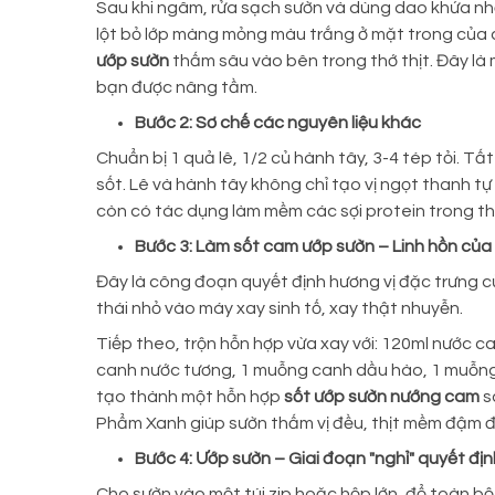
Sau khi ngâm, rửa sạch sườn và dùng dao khứa nhẹ
lột bỏ lớp màng mỏng màu trắng ở mặt trong của d
ướp sườn
thấm sâu vào bên trong thớ thịt. Đây l
bạn được nâng tầm.
Bước 2: Sơ chế các nguyên liệu khác
Chuẩn bị 1 quả lê, 1/2 củ hành tây, 3-4 tép tỏi. T
sốt. Lê và hành tây không chỉ tạo vị ngọt thanh
còn có tác dụng làm mềm các sợi protein trong thị
Bước 3: Làm sốt cam ướp sườn – Linh hồn củ
Đây là công đoạn quyết định hương vị đặc trưng
thái nhỏ vào máy xay sinh tố, xay thật nhuyễn.
Tiếp theo, trộn hỗn hợp vừa xay với: 120ml nước c
canh nước tương, 1 muỗng canh dầu hào, 1 muỗng
tạo thành một hỗn hợp
sốt ướp sườn nướng cam
s
Phẩm Xanh giúp sườn thấm vị đều, thịt mềm đậm đà
Bước 4: Ướp sườn – Giai đoạn "nghỉ" quyết đị
Cho sườn vào một túi zip hoặc hộp lớn, đổ toàn b