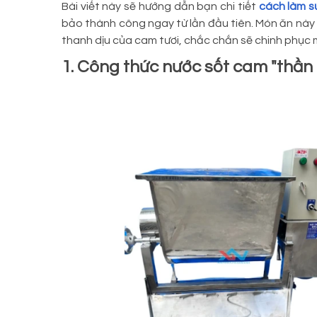
Bài viết này sẽ hướng dẫn bạn chi tiết
cách làm 
bảo thành công ngay từ lần đầu tiên. Món ăn này l
thanh dịu của cam tươi, chắc chắn sẽ chinh phục 
1. Công thức nước sốt cam "thần