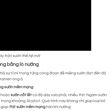
áy trộn sườn thế hệ mới
ống bằng lò nướng
hỏi sự tỉ mỉ trong từng công đoạn để miếng sườn đạt đến độ
aramen óng ả.
iếng sườn mềm mọng
hoặc
sườn cốt lết
có độ dày vừa phải, nhiều thịt. Ngâm sườn
 trong khoảng 30 phút. Quá trình này không chỉ giúp loại bỏ
 giúp
thịt sườn mềm mọng
hơn khi nướng.