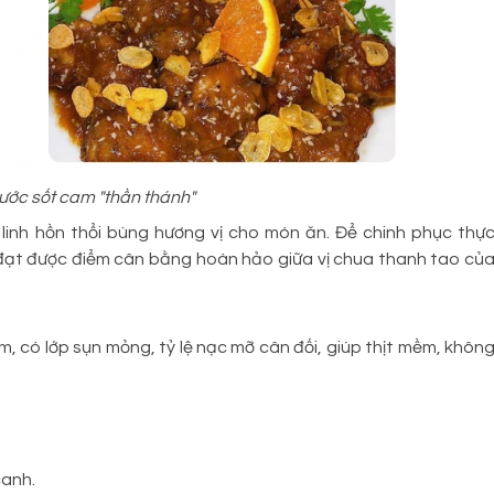
ước sốt cam "thần thánh"
à linh hồn thổi bùng hương vị cho món ăn. Để chinh phục thự
đạt được điểm cân bằng hoàn hảo giữa vị chua thanh tao củ
, có lớp sụn mỏng, tỷ lệ nạc mỡ cân đối, giúp thịt mềm, khôn
canh.