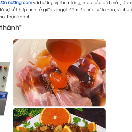
sườn nướng cam
với hương vị thơm lừng, màu sắc bắt mắt, đả
à sự kết hợp tinh tế giữa vị ngọt đậm đà của sườn non, vị chu
mọi thực khách.
 thánh"