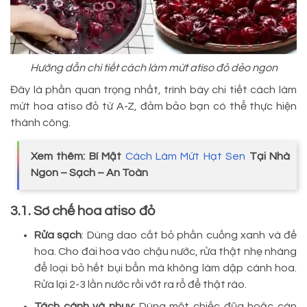
Hướng dẫn chi tiết cách làm mứt atiso đỏ dẻo ngon
Đây là phần quan trọng nhất, trình bày chi tiết cách làm
mứt hoa atiso đỏ từ A-Z, đảm bảo bạn có thể thực hiện
thành công.
Xem thêm: Bí Mật
Cách Làm Mứt Hạt Sen
Tại Nhà
Ngon – Sạch – An Toàn
3.1. Sơ chế hoa atiso đỏ
Rửa sạch
: Dùng dao cắt bỏ phần cuống xanh và đế
hoa. Cho đài hoa vào chậu nước, rửa thật nhẹ nhàng
để loại bỏ hết bụi bẩn mà không làm dập cánh hoa.
Rửa lại 2-3 lần nước rồi vớt ra rổ để thật ráo.
Tách cánh và nhụy:
Dùng một chiếc đũa hoặc cán