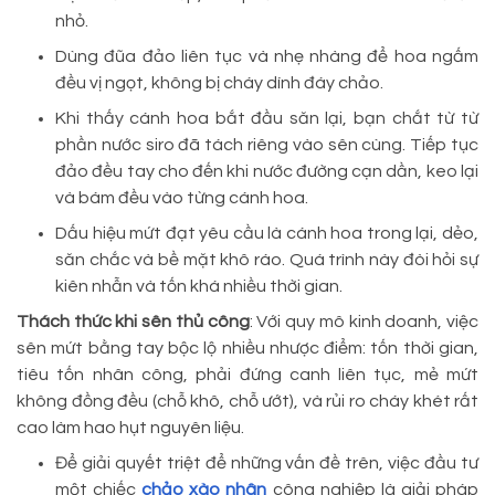
nhỏ.
Dùng đũa đảo liên tục và nhẹ nhàng để hoa ngấm
đều vị ngọt, không bị cháy dính đáy chảo.
Khi thấy cánh hoa bắt đầu săn lại, bạn chắt từ từ
phần nước siro đã tách riêng vào sên cùng. Tiếp tục
đảo đều tay cho đến khi nước đường cạn dần, keo lại
và bám đều vào từng cánh hoa.
Dấu hiệu mứt đạt yêu cầu là cánh hoa trong lại, dẻo,
săn chắc và bề mặt khô ráo. Quá trình này đòi hỏi sự
kiên nhẫn và tốn khá nhiều thời gian.
Thách thức khi sên thủ công
: Với quy mô kinh doanh, việc
sên mứt bằng tay bộc lộ nhiều nhược điểm: tốn thời gian,
tiêu tốn nhân công, phải đứng canh liên tục, mẻ mứt
không đồng đều (chỗ khô, chỗ ướt), và rủi ro cháy khét rất
cao làm hao hụt nguyên liệu.
Để giải quyết triệt để những vấn đề trên, việc đầu tư
một chiếc
chảo xào nhân
công nghiệp là giải pháp