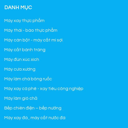
DANH MỤC
Máy xay thực phẩm
Máy thái - bào thực phẩm
Máy cán bột - máy cắt mì sợi
Máy cắt bánh tráng
Máy đùn xúc xích
Máy cưa xương
Máy làm chà bông ruốc
Máy xay cà phê - xay tiêu công nghiệp
Máy làm giò chả
Bếp chiên điện – bếp nướng
Máy xay đá , máy cắt nước đá