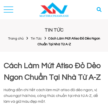
TIN TỨC
Trang chủ
Tin Tức
Cách Làm Mứt Atiso Đỏ Dẻo Ngon
Chuẩn Tại Nhà Từ A-Z
Cách Làm Mứt Atiso Đỏ Dẻo
Ngon Chuẩn Tại Nhà Từ A-Z
Hướng dẫn chi tiết cách làm mứt atiso đỏ dẻo ngon, vị
chua ngọt hài hòa, công thức chuẩn tại nhà từ A-Z, dễ
làm và giữ màu đẹp mắt.