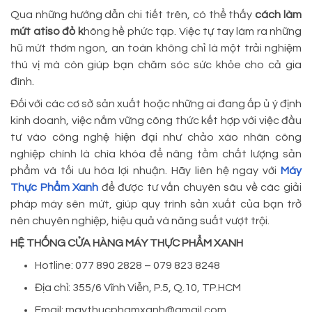
Qua những hướng dẫn chi tiết trên, có thể thấy
cách làm
mứt atiso đỏ k
hông hề phức tạp. Việc tự tay làm ra những
hũ mứt thơm ngon, an toàn không chỉ là một trải nghiệm
thú vị mà còn giúp bạn chăm sóc sức khỏe cho cả gia
đình.
Đối với các cơ sở sản xuất hoặc những ai đang ấp ủ ý định
kinh doanh, việc nắm vững công thức kết hợp với việc đầu
tư vào công nghệ hiện đại như chảo xào nhân công
nghiệp chính là chìa khóa để nâng tầm chất lượng sản
phẩm và tối ưu hóa lợi nhuận. Hãy liên hệ ngay với
Máy
Thực Phẩm Xanh
để được tư vấn chuyên sâu về các giải
pháp máy sên mứt, giúp quy trình sản xuất của bạn trở
nên chuyên nghiệp, hiệu quả và năng suất vượt trội.
HỆ THỐNG CỬA HÀNG MÁY THỰC PHẨM XANH
Hotline: 077 890 2828 – 079 823 8248
Địa chỉ: 355/6 Vĩnh Viễn, P.5, Q.10, TP.HCM
Email: maythucphamxanh@gmail.com