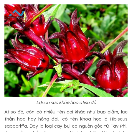
Lợi ích sức khỏe hoa atiso đỏ
Atiso đỏ, còn có nhiều tên gọi khác như bụp giấm, lạc
thần hoa hay hồng đài, có tên khoa học là Hibiscus
sabdariffa. Đây là loại cây bụi có nguồn gốc từ Tây Phi,