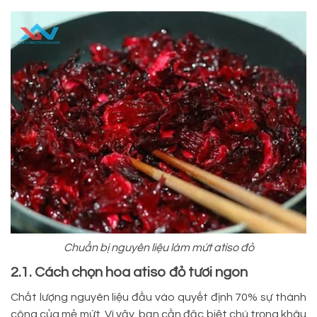
Chuẩn bị nguyên liệu làm mứt atiso đỏ
2.1. Cách chọn hoa atiso đỏ tươi ngon
Chất lượng nguyên liệu đầu vào quyết định 70% sự thành
công của mẻ mứt. Vì vậy, bạn cần đặc biệt chú trọng khâu