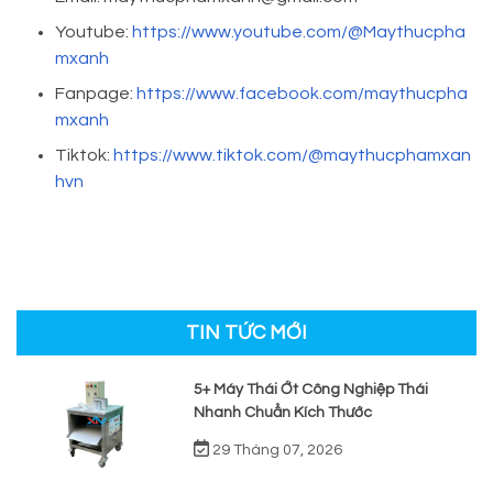
Youtube:
https://www.youtube.com/@Maythucpha
mxanh
Fanpage:
https://www.facebook.com/maythucpha
mxanh
Tiktok:
https://www.tiktok.com/@maythucphamxan
hvn
TIN TỨC MỚI
5+ Máy Thái Ớt Công Nghiệp Thái
Nhanh Chuẩn Kích Thước
29 Tháng 07, 2026