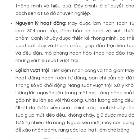
thông minh và hiệu quả. Đây chính là bí quyết cho
cách sên atiso đỏ chuyên nghiệp.
Nguyên lý hoạt động:
Máy được làm hoàn toàn từ
Inox 304 cao cấp, đảm bảo an toàn vệ sinh thực
phẩm. Cánh khuấy được thiết kế thông minh, có thể
quét sát đáy và thành chảo, giúp đảo trộn liên tục
và đều đặn, mô phỏng hoàn hảo thao tác đảo tay
nhưng với hiệu suất vượt trội.
Lợi ích vượt trội
: Tiết kiệm nhân công và thời gian: Máy
hoạt động hoàn toàn tự động, bạn chỉ cần cài đặt
thông số và khởi động. Năng suất vượt trội: Xử lý khối
lượng lớn nguyên liệu trong một mẻ, tăng năng suất
gấp nhiều lần so với thủ công. Chất lượng đồng đều:
Nhiệt độ được kiểm soát chính xác, cánh khuấy liên
tục giúp mứt dẻo đều, không cháy, giữ được màu đỏ
tươi tự nhiên. Đa năng: Ngoài sên mứt, máy còn dùng
để xào nhân bánh, rang các loại hạt, làm chà bông