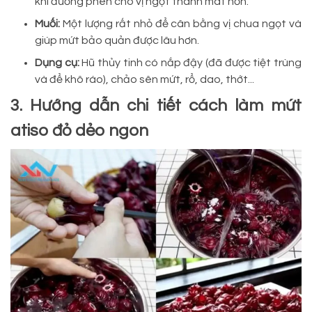
khi đường phèn cho vị ngọt thanh mát hơn.
Muối:
Một lượng rất nhỏ để cân bằng vị chua ngọt và
giúp mứt bảo quản được lâu hơn.
Dụng cụ:
Hũ thủy tinh có nắp đậy (đã được tiệt trùng
và để khô ráo), chảo sên mứt, rổ, dao, thớt...
3. Hướng dẫn chi tiết cách làm mứt
atiso đỏ dẻo ngon