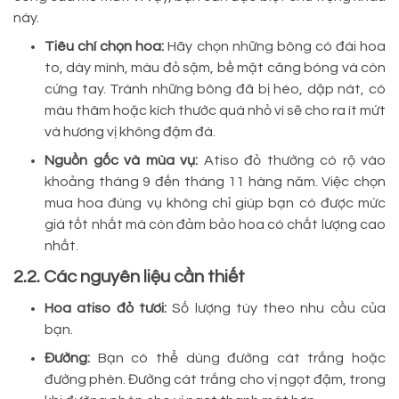
này.
Tiêu chí chọn hoa:
Hãy chọn những bông có đài hoa
to, dày mình, màu đỏ sậm, bề mặt căng bóng và còn
cứng tay. Tránh những bông đã bị héo, dập nát, có
màu thâm hoặc kích thước quá nhỏ vì sẽ cho ra ít mứt
và hương vị không đậm đà.
Nguồn gốc và mùa vụ:
Atiso đỏ thường có rộ vào
khoảng tháng 9 đến tháng 11 hàng năm. Việc chọn
mua hoa đúng vụ không chỉ giúp bạn có được mức
giá tốt nhất mà còn đảm bảo hoa có chất lượng cao
nhất.
2.2. Các nguyên liệu cần thiết
Hoa atiso đỏ tươi:
Số lượng tùy theo nhu cầu của
bạn.
Đường:
Bạn có thể dùng đường cát trắng hoặc
đường phèn. Đường cát trắng cho vị ngọt đậm, trong