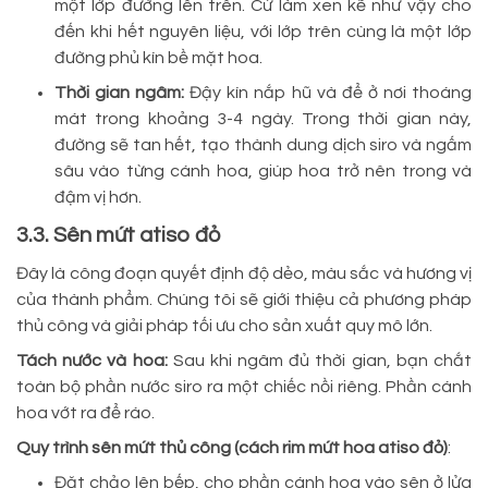
một lớp đường lên trên. Cứ làm xen kẽ như vậy cho
đến khi hết nguyên liệu, với lớp trên cùng là một lớp
đường phủ kín bề mặt hoa.
Thời gian ngâm:
Đậy kín nắp hũ và để ở nơi thoáng
mát trong khoảng 3-4 ngày. Trong thời gian này,
đường sẽ tan hết, tạo thành dung dịch siro và ngấm
sâu vào từng cánh hoa, giúp hoa trở nên trong và
đậm vị hơn.
3.3. Sên mứt atiso đỏ
Đây là công đoạn quyết định độ dẻo, màu sắc và hương vị
của thành phẩm. Chúng tôi sẽ giới thiệu cả phương pháp
thủ công và giải pháp tối ưu cho sản xuất quy mô lớn.
Tách nước và hoa:
Sau khi ngâm đủ thời gian, bạn chắt
toàn bộ phần nước siro ra một chiếc nồi riêng. Phần cánh
hoa vớt ra để ráo.
Quy trình sên mứt thủ công (cách rim mứt hoa atiso đỏ)
:
Đặt chảo lên bếp, cho phần cánh hoa vào sên ở lửa