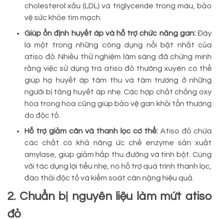
cholesterol xấu (LDL) và triglyceride trong máu, bảo
vệ sức khỏe tim mạch.
Giúp ổn định huyết áp và hỗ trợ chức năng gan:
Đây
là một trong những công dụng nổi bật nhất của
atiso đỏ. Nhiều thử nghiệm lâm sàng đã chứng minh
rằng việc sử dụng trà atiso đỏ thường xuyên có thể
giúp hạ huyết áp tâm thu và tâm trương ở những
người bị tăng huyết áp nhẹ. Các hợp chất chống oxy
hóa trong hoa cũng giúp bảo vệ gan khỏi tổn thương
do độc tố.
Hỗ trợ giảm cân và thanh lọc cơ thể:
Atiso đỏ chứa
các chất có khả năng ức chế enzyme sản xuất
amylase, giúp giảm hấp thu đường và tinh bột. Cùng
với tác dụng lợi tiểu nhẹ, nó hỗ trợ quá trình thanh lọc,
đào thải độc tố và kiểm soát cân nặng hiệu quả.
2. Chuẩn bị nguyên liệu làm mứt atiso
đỏ