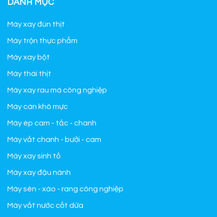
DANH MỤC
Máy xay đùn thịt
Máy trộn thực phẩm
Máy xay bột
Máy thái thịt
Máy xay rau má công nghiệp
Máy cán khô mực
Máy ép cam - tắc - chanh
Máy vắt chanh - bưởi - cam
Máy xay sinh tố
Máy xay đậu nành
Máy sên - xào - rang công nghiệp
Máy vắt nước cốt dừa