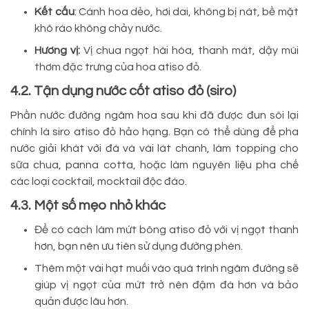
Kết cấu
: Cánh hoa dẻo, hơi dai, không bị nát, bề mặt
khô ráo không chảy nước.
Hương vị:
Vị chua ngọt hài hòa, thanh mát, dậy mùi
thơm đặc trưng của hoa atiso đỏ.
4.2. Tận dụng nước cốt atiso đỏ (siro)
Phần nước đường ngâm hoa sau khi đã được đun sôi lại
chính là siro atiso đỏ hảo hạng. Bạn có thể dùng để pha
nước giải khát với đá và vài lát chanh, làm topping cho
sữa chua, panna cotta, hoặc làm nguyên liệu pha chế
các loại cocktail, mocktail độc đáo.
4.3. Một số mẹo nhỏ khác
Để có cách làm mứt bông atiso đỏ với vị ngọt thanh
hơn, bạn nên ưu tiên sử dụng đường phèn.
Thêm một vài hạt muối vào quá trình ngâm đường sẽ
giúp vị ngọt của mứt trở nên đậm đà hơn và bảo
quản được lâu hơn.