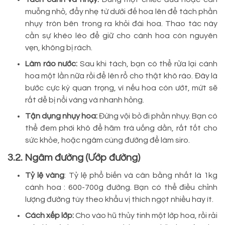
muỗng nhỏ, đẩy nhẹ từ dưới đế hoa lên để tách phần
nhụy tròn bên trong ra khỏi đài hoa. Thao tác này
cần sự khéo léo để giữ cho cánh hoa còn nguyên
vẹn, không bị rách.
Làm ráo nước:
Sau khi tách, bạn có thể rửa lại cánh
hoa một lần nữa rồi để lên rổ cho thật khô ráo. Đây là
bước cực kỳ quan trọng, vì nếu hoa còn ướt, mứt sẽ
rất dễ bị nổi váng và nhanh hỏng.
Tận dụng nhụy hoa:
Đừng vội bỏ đi phần nhụy. Bạn có
thể đem phơi khô để hãm trà uống dần, rất tốt cho
sức khỏe, hoặc ngâm cùng đường để làm siro.
3.2. Ngâm đường (Ướp đường)
Tỷ lệ vàng
: Tỷ lệ phổ biến và cân bằng nhất là 1kg
cánh hoa : 600-700g đường. Bạn có thể điều chỉnh
lượng đường tùy theo khẩu vị thích ngọt nhiều hay ít.
Cách xếp lớp:
Cho vào hũ thủy tinh một lớp hoa, rồi rải