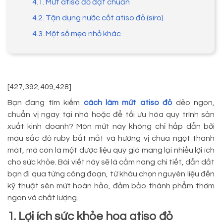
4.1. Mứt atiso đỏ đạt chuẩn
4.2. Tận dụng nước cốt atiso đỏ (siro)
4.3. Một số mẹo nhỏ khác
[427,392,409,428]
Bạn đang tìm kiếm
cách làm mứt atiso đỏ
dẻo ngon,
chuẩn vị ngay tại nhà hoặc để tối ưu hóa quy trình sản
xuất kinh doanh? Món mứt này không chỉ hấp dẫn bởi
màu sắc đỏ ruby bắt mắt và hương vị chua ngọt thanh
mát, mà còn là một dược liệu quý giá mang lại nhiều lợi ích
cho sức khỏe. Bài viết này sẽ là cẩm nang chi tiết, dẫn dắt
bạn đi qua từng công đoạn, từ khâu chọn nguyên liệu đến
kỹ thuật sên mứt hoàn hảo, đảm bảo thành phẩm thơm
ngon và chất lượng.
1. Lợi ích sức khỏe hoa atiso đỏ