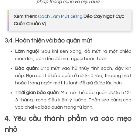
pháp thông minh và hiệu quả
Xem thêm:
Cách Làm Mứt Gừng
Dẻo Cay Ngọt Cực
Cuốn Chuẩn Vị
3.4. Hoàn thiện và bảo quản mứt
Làm nguội
: Sau khi sên xong, đổ mứt ra một chiếc
mâm lớn, dàn đều để mứt nguội hoàn toàn.
Bảo quản:
Cho mứt vào hũ thủy tinh sạch, đậy kín
nắp. Bạn có thể bảo quản ở nơi khô ráo, thoáng mát
hoặc trong ngăn mát tủ lạnh để giữ được lâu hơn.
Thời gian bảo quản:
Mứt có thể bảo quản được từ 2-
3 tháng trong điều kiện lý tưởng. Phần siro cũng cho
vào chai và bảo quản trong tủ lạnh.
4. Yêu cầu thành phẩm và các mẹo
nhỏ