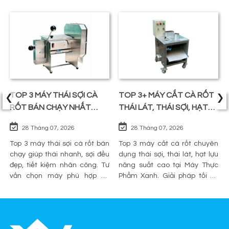
‹
›
TOP 3 MÁY THÁI SỢI CÀ
TOP 3+ MÁY CẮT CÀ RỐT
RỐT BÁN CHẠY NHẤT
THÁI LÁT, THÁI SỢI, HẠT
TRÊN THỊ TRƯỜNG
LỰU
28 Tháng 07, 2026
28 Tháng 07, 2026
Top 3 máy thái sợi cà rốt bán
Top 3 máy cắt cà rốt chuyên
chạy giúp thái nhanh, sợi đều
dụng thái sợi, thái lát, hạt lựu
đẹp, tiết kiệm nhân công. Tư
năng suất cao tại Máy Thực
vấn chọn máy phù hợp và
Phẩm Xanh. Giải pháp tối ưu
mua chính hãng tại Máy Thực
sơ chế cho quán ăn, bếp công
Phẩm Xanh.
nghiệp.