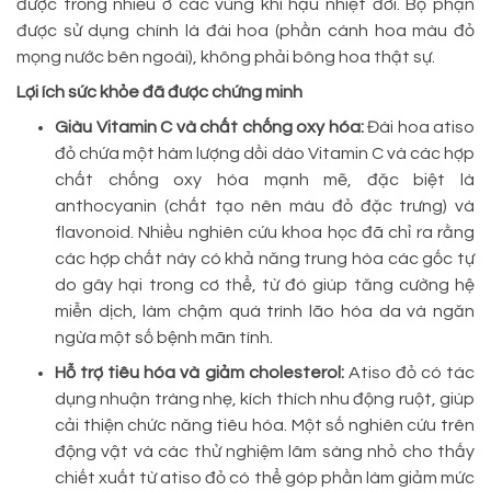
được trồng nhiều ở các vùng khí hậu nhiệt đới. Bộ phận
được sử dụng chính là đài hoa (phần cánh hoa màu đỏ
mọng nước bên ngoài), không phải bông hoa thật sự.
Lợi ích sức khỏe đã được chứng minh
Giàu Vitamin C và chất chống oxy hóa:
Đài hoa atiso
đỏ chứa một hàm lượng dồi dào Vitamin C và các hợp
chất chống oxy hóa mạnh mẽ, đặc biệt là
anthocyanin (chất tạo nên màu đỏ đặc trưng) và
flavonoid. Nhiều nghiên cứu khoa học đã chỉ ra rằng
các hợp chất này có khả năng trung hòa các gốc tự
do gây hại trong cơ thể, từ đó giúp tăng cường hệ
miễn dịch, làm chậm quá trình lão hóa da và ngăn
ngừa một số bệnh mãn tính.
Hỗ trợ tiêu hóa và giảm cholesterol:
Atiso đỏ có tác
dụng nhuận tràng nhẹ, kích thích nhu động ruột, giúp
cải thiện chức năng tiêu hóa. Một số nghiên cứu trên
động vật và các thử nghiệm lâm sàng nhỏ cho thấy
chiết xuất từ atiso đỏ có thể góp phần làm giảm mức