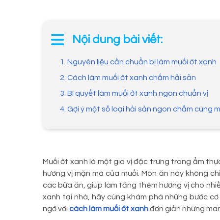
Nội dung bài viết:
1. Nguyên liệu cần chuẩn bị làm muối ớt xanh
2. Cách làm muối ớt xanh chấm hải sản
3. Bí quyết làm muối ớt xanh ngon chuẩn vị
4. Gợi ý một số loại hải sản ngon chấm cùng 
Muối ớt xanh là một gia vị đặc trưng trong ẩm thự
hương vị mặn mà của muối. Món ăn này không chỉ 
các bữa ăn, giúp làm tăng thêm hương vị cho nhi
xanh tại nhà, hãy cùng khám phá những bước cơ 
ngờ với
cách làm muối ớt xanh
đơn giản nhưng mang 