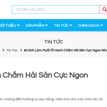
IỚI THIỆU
SẢN PHẨM
TIN TỨC
CHÍNH SÁCH
TIN TỨC
Tin Tức
#Cách Làm Muối Ớt Xanh Chấm Hải Sản Cực Ngon Nh
h Chấm Hải Sản Cực Ngon
n, mang đến hương vị cay nồng, mặn mà cho các món ăn, là