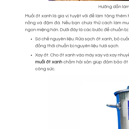
Hướng dẫn làm
Muối ớt xanh là gia vị tuyệt vời để làm tăng thêm
nồng và đậm đà. Nếu bạn chưa thử cách làm muố
ngon miệng hơn. Dưới đây là các bước để chuẩn bị
Sơ chế nguyên liệu: Rửa sạch ớt xanh, bỏ cuốn
đồng thời chuẩn bị nguyên liệu tươi sạch.
Xay ớt: Cho ớt xanh vào máy xay và xay nhuy
muối ớt xanh
chấm hải sản giúp đảm bảo ớt xa
công sức.