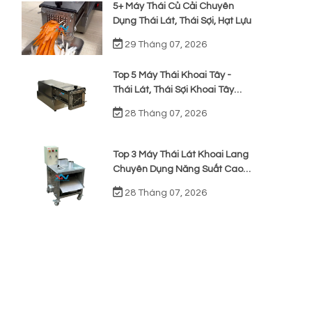
5+ Máy Thái Củ Cải Chuyên
Dụng Thái Lát, Thái Sợi, Hạt Lựu
29 Tháng 07, 2026
Top 5 Máy Thái Khoai Tây -
Thái Lát, Thái Sợi Khoai Tây
Chiên
28 Tháng 07, 2026
Top 3 Máy Thái Lát Khoai Lang
Chuyên Dụng Năng Suất Cao,
Giá Rẻ
28 Tháng 07, 2026
à
g
t
t