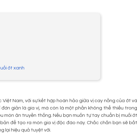
muối ớt xanh
c Việt Nam, với sự kết hợp hoàn hảo giữa vị cay nồng của ớt v
đơn giản là gia vị, mà còn là một phần không thể thiếu tron
ều món ăn truyền thống. Nếu bạn muốn tự tay chuẩn bị muối ớ
bản để tạo ra món gia vị độc đáo này. Chắc chắn bạn sẽ bấ
lại hiệu quả tuyệt vời.