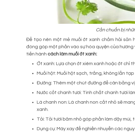
Cần chuẩn bị nhữn
Để tạo nên một mẻ muối ớt xanh chấm hải sản h
đóng góp một phần vào sự hòa quyện của hương vị.
tiến hành
cách làm muối ớt xanh:
Ớt xanh: Lựa chọn ớt xiêm xanh hoặc ớt chỉ th
Muối hột: Muối hột sạch, trắng, không lẫn tạ
Đường: Thêm một chút đường để cân bằng vị c
Nước cốt chanh tươi: Tinh chất chanh tươi l
Lá chanh non: Lá chanh non cắt nhỏ sẽ mang
xanh.
Tỏi: Tỏi tươi băm nhỏ góp phần làm dậy mùi, t
Dụng cụ: Máy xay để nghiền nhuyễn các nguyên