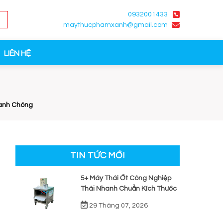
0932001433
maythucphamxanh@gmail.com
LIÊN HỆ
anh Chóng
TIN TỨC MỚI
5+ Máy Thái Ớt Công Nghiệp
Thái Nhanh Chuẩn Kích Thước
29 Tháng 07, 2026