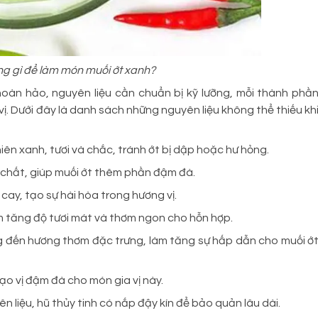
g gì để làm món muối ớt xanh?
oàn hảo, nguyên liệu cần chuẩn bị kỹ lưỡng, mỗi thành phầ
 Dưới đây là danh sách những nguyên liệu không thể thiếu kh
iên xanh, tươi và chắc, tránh ớt bị dập hoặc hư hỏng.
p chất, giúp muối ớt thêm phần đậm đà.
ay, tạo sự hài hòa trong hương vị.
àm tăng độ tươi mát và thơm ngon cho hỗn hợp.
 đến hương thơm đặc trưng, làm tăng sự hấp dẫn cho muối ớ
ạo vị đậm đà cho món gia vị này.
 liệu, hũ thủy tinh có nắp đậy kín để bảo quản lâu dài.