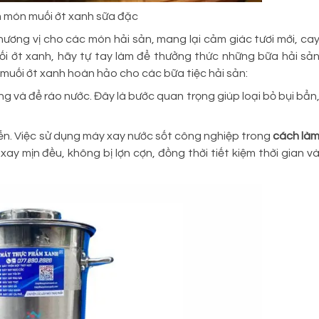
 món muối ớt xanh sữa đặc
 hương vị cho các món hải sản, mang lại cảm giác tươi mới, ca
i ớt xanh, hãy tự tay làm để thưởng thức những bữa hải sả
 muối ớt xanh hoàn hảo cho các bữa tiệc hải sản:
g và để ráo nước. Đây là bước quan trọng giúp loại bỏ bụi bẩn
ễn. Việc sử dụng máy xay nước sốt công nghiệp trong
cách là
y mịn đều, không bị lợn cợn, đồng thời tiết kiệm thời gian v