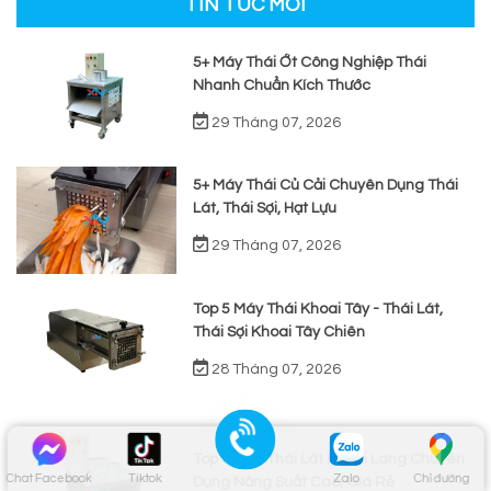
TIN TỨC MỚI
5+ Máy Thái Ớt Công Nghiệp Thái
Nhanh Chuẩn Kích Thước
29 Tháng 07, 2026
5+ Máy Thái Củ Cải Chuyên Dụng Thái
Lát, Thái Sợi, Hạt Lựu
29 Tháng 07, 2026
Top 5 Máy Thái Khoai Tây - Thái Lát,
Thái Sợi Khoai Tây Chiên
28 Tháng 07, 2026
Top 3 Máy Thái Lát Khoai Lang Chuyên
Chat Facebook
Tiktok
Zalo
Chỉ đường
Dụng Năng Suất Cao, Giá Rẻ