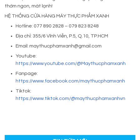
thơm ngon, mát lạnh!
HỆ THỐNG CỬA HÀNG MÁY THỰC PHẨM XANH
Hotline: 077 890 2828 – 079 823 8248
Địa chỉ: 355/6 Vĩnh Viễn, P.5, Q.10, TP.HCM
Email: maythucphamxanh@gmail.com
Youtube:
https://www.youtube.com/@Maythucphamxanh
Fanpage:
https://www.facebook.com/maythucphamxanh
Tiktok:
https://www.tiktok.com/@maythucphamxanhvn