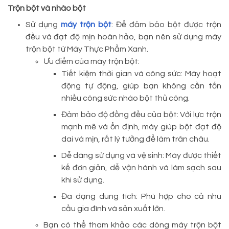
Trộn bột và nhào bột
Sử dụng
máy trộn bột
: Để đảm bảo bột được trộn
đều và đạt độ mịn hoàn hảo, bạn nên sử dụng máy
trộn bột từ Máy Thực Phẩm Xanh.
Ưu điểm của máy trộn bột:
Tiết kiệm thời gian và công sức: Máy hoạt
động tự động, giúp bạn không cần tốn
nhiều công sức nhào bột thủ công.
Đảm bảo độ đồng đều của bột: Với lực trộn
mạnh mẽ và ổn định, máy giúp bột đạt độ
dai và mịn, rất lý tưởng để làm trân châu.
Dễ dàng sử dụng và vệ sinh: Máy được thiết
kế đơn giản, dễ vận hành và làm sạch sau
khi sử dụng.
Đa dạng dung tích: Phù hợp cho cả nhu
cầu gia đình và sản xuất lớn.
Bạn có thể tham khảo các dòng máy trộn bột