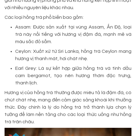
giới nhờ hương vị phong phú và khả năng kết hợp linh hoạt
với nhiều nguyên liệu khác nhau.
Các loại hồng trà phổ biến bao gồm:
Assam: Được sản xuất tại vùng Assam, Ấn Độ, loại
trà này nổi tiếng với hương vị đậm đà, mạnh mẽ và
màu sắc đỏ sẫm.
Ceylon: Xuất xứ từ Sri Lanka, hồng trà Ceylon mang
hương vị thanh mát, hơi chát nhẹ.
Earl Grey: Là sự kết hợp giữa hồng trà và tinh dầu
cam bergamot, tạo nên hương thơm đặc trưng,
thanh lịch.
Hương vị của hồng trà thường được miêu tả là đậm đà, có
chút chát nhẹ, mang đến cảm giác sảng khoái khi thưởng
thức. Đây chính là lý do hồng trà trở thành lựa chọn lý
tưởng để làm nền tảng cho các loại thức uống như hồng
trà trân châu.