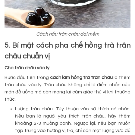
Cách nấu trân châu dai mềm
5. Bí mật cách pha chế hồng trà trân
châu chuẩn vị
Cho trân châu vào ly
Bước đầu tiên trong
cách làm hồng trà trân châu
là thêm
trân châu vào ly. Trân châu không chỉ là điểm nhấn của
món đồ uống mà còn mang lại cảm giác thú vị khi thưởng
thức.
Lượng trân châu: Tùy thuộc vào sở thích cá nhân.
Nếu bạn là người yêu thích trân châu, hãy thêm
khoảng 2-3 muỗng canh. Ngược lại, nếu bạn muốn
tập trung vào hương vị trà, chỉ cần một lượng vừa đủ