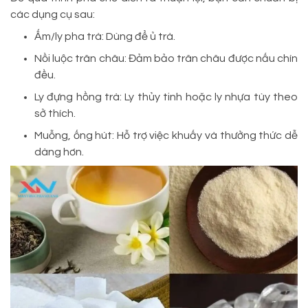
các dụng cụ sau:
Ấm/ly pha trà: Dùng để ủ trà.
Nồi luộc trân châu: Đảm bảo trân châu được nấu chín
đều.
Ly đựng hồng trà: Ly thủy tinh hoặc ly nhựa tùy theo
sở thích.
Muỗng, ống hút: Hỗ trợ việc khuấy và thưởng thức dễ
dàng hơn.