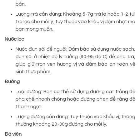
bản.
Lượng trà cần dùng: Khoảng 5-7g trà lá hoặc 1-2 túi
trà lọc cho mỗi ly, tùy thuộc vào khẩu vị đậm nhạt mà
bạn mong muốn.
Nước lọc
Nước đun sôi để nguội: Đảm bảo sử dụng nước sạch,
đun sôi ở nhiệt độ lý tưởng (90-95 độ C) để pha trà,
giúp giữ trọn vẹn hương vị và đảm bảo an toàn vệ
sinh thực phẩm.
Đường
Loại đường: Bạn có thể sử dụng đường cát trắng để
pha chế nhanh chóng hoặc đường phèn để tăng độ
thanh ngọt.
Lượng đường cần dùng: Tùy thuộc vào khẩu vị, thông
thường khoảng 20-30g đường cho mỗi ly.
Đá viên