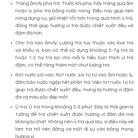
Tráng ấm/ly pha trà: Trước khi pha, hãy tráng qua ấm
hoặc ly pha trà bằng nước nóng. Điều này giúp làm
nóng dụng cụ, giữ nhiệt tốt hơn trong quá trình ủ trà,
đồng thời giúp hương vị trà được chiết xuất đều và
đậm đà hơn.
Cho trà vào ấm/ly: Lượng trà tùy thuộc vào loại trà
và khẩu vị, bạn có thể sử dụng khoảng 5-7g trà lá
hoặc 1-2 túi trà lọc cho mỗi ly. Nếu bạn thích vị trà
đậm, có thể tăng thêm một chút lượng trà.
Rót nước sôi vào: Rót nước sôi từ từ vào ấm hoặc ly,
đảm bảo nước ngập hết phần trà. Việc rót nước từ từ
giúp trà được chiết xuất đều, mang lại hương vị đậm
đà và màu sắc đẹp mắt.
Ủ trà: Ủ trà trong khoảng 3-5 phút. Đây là thời gian lý
tưởng để trà chiết xuất được hương vị đậm đà mà
không bị chát. Không nên ủ trà quá lâu, vì điều này sẽ
làm trà trở nên đắng và mất đi sự cân bằng trong
hương vị.