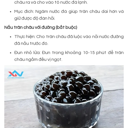
châu ra và cho vào tô nước đá lạnh.
Mục đích: Ngâm nước đá giúp trân châu dai hơn và
giữ được độ đàn hồi.
Nấu trân châu với đường (bắt buộc)
Thực hiện: Cho trân châu đã luộc vào nồi nước đường
đã nấu trước đó.
Đun nhỏ lửa: Đun trong khoảng 10-15 phút để trân
châu ngấm đều vị ngọt.