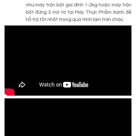
như máy trộn bột gia đình 1-2kg hoặc máy trộn
bột đứng 2 mô tơ tại Máy Thực Phẩm Xanh để
hỗ trợ tốt nhất trong quá trình làm trân châu