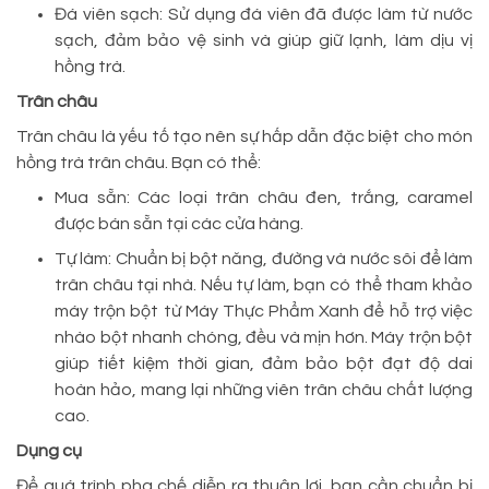
Đá viên sạch: Sử dụng đá viên đã được làm từ nước
sạch, đảm bảo vệ sinh và giúp giữ lạnh, làm dịu vị
hồng trà.
Trân châu
Trân châu là yếu tố tạo nên sự hấp dẫn đặc biệt cho món
hồng trà trân châu. Bạn có thể:
Mua sẵn: Các loại trân châu đen, trắng, caramel
được bán sẵn tại các cửa hàng.
Tự làm: Chuẩn bị bột năng, đường và nước sôi để làm
trân châu tại nhà. Nếu tự làm, bạn có thể tham khảo
máy trộn bột từ Máy Thực Phẩm Xanh để hỗ trợ việc
nhào bột nhanh chóng, đều và mịn hơn. Máy trộn bột
giúp tiết kiệm thời gian, đảm bảo bột đạt độ dai
hoàn hảo, mang lại những viên trân châu chất lượng
cao.
Dụng cụ
Để quá trình pha chế diễn ra thuận lợi, bạn cần chuẩn bị