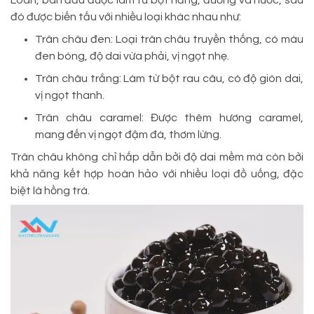
Loan, ban đầu được làm từ bột năng, đường và nước, sau
đó được biến tấu với nhiều loại khác nhau như:
Trân châu đen: Loại trân châu truyền thống, có màu
đen bóng, độ dai vừa phải, vị ngọt nhẹ.
Trân châu trắng: Làm từ bột rau câu, có độ giòn dai,
vị ngọt thanh.
Trân châu caramel: Được thêm hương caramel,
mang đến vị ngọt đậm đà, thơm lừng.
Trân châu không chỉ hấp dẫn bởi độ dai mềm mà còn bởi
khả năng kết hợp hoàn hảo với nhiều loại đồ uống, đặc
biệt là hồng trà.