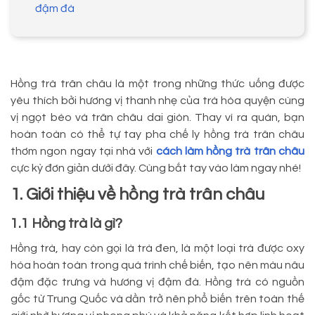
đậm đà
Hồng trà trân châu là một trong những thức uống được
yêu thích bởi hương vị thanh nhẹ của trà hòa quyện cùng
vị ngọt béo và trân châu dai giòn. Thay vì ra quán, bạn
hoàn toàn có thể tự tay pha chế ly hồng trà trân châu
thơm ngon ngay tại nhà với
cách làm hồng trà trân châu
cực kỳ đơn giản dưới đây. Cùng bắt tay vào làm ngay nhé!
1. Giới thiệu về hồng trà trân châu
1.1 Hồng trà là gì?
Hồng trà, hay còn gọi là trà đen, là một loại trà được oxy
hóa hoàn toàn trong quá trình chế biến, tạo nên màu nâu
đậm đặc trưng và hương vị đậm đà. Hồng trà có nguồn
gốc từ Trung Quốc và dần trở nên phổ biến trên toàn thế