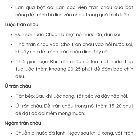
Lăn qua bột áo: Lăn các viên trân châu qua bột
năng để tránh bị dính vào nhau trong quá trình luộc.
Luộc trân châu
Đun sôi nước: Chuẩn bị một nồi nước lớn, đun sôi.
Thả trân châu vào: Cho trân châu vào nồi nước sôi,
khuấy nhẹ để tránh trân châu dính đáy nồi.
Thời gian luộc: Khi trân châu nổi lên mặt nước, tiếp
tục luộc thêm khoảng 20-25 phút để đảm bảo chín
đều.
Ủ trân châu
Tắt bếp: Sau khi luộc xong, tắt bếp và đậy nắp nồi.
Ủ trân châu: Để trân châu trong nồi thêm 15-20 phút
để đạt độ dai mềm mong muốn.
Ngâm trân châu
Chuẩn bị nước đá lạnh: Ngay sau khi ủ xong, vớt trân