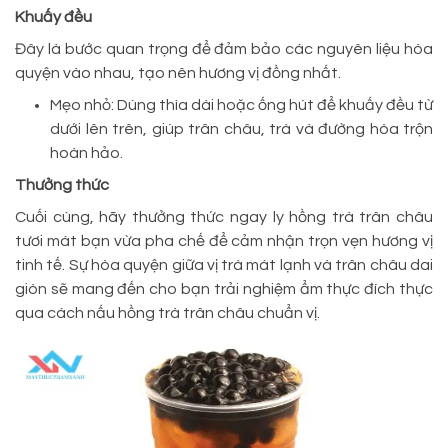
Khuấy đều
Đây là bước quan trọng để đảm bảo các nguyên liệu hòa
quyện vào nhau, tạo nên hương vị đồng nhất.
Mẹo nhỏ: Dùng thìa dài hoặc ống hút để khuấy đều từ
dưới lên trên, giúp trân châu, trà và đường hòa trộn
hoàn hảo.
Thưởng thức
Cuối cùng, hãy thưởng thức ngay ly hồng trà trân châu
tươi mát bạn vừa pha chế để cảm nhận trọn vẹn hương vị
tinh tế. Sự hòa quyện giữa vị trà mát lạnh và trân châu dai
giòn sẽ mang đến cho bạn trải nghiệm ẩm thực đích thực
qua cách nấu hồng trà trân châu chuẩn vị.