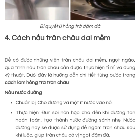
Bí quyết ủ hồng trà đậm đà
4. Cách nấu trân châu dai mềm
Để có được những viên trân châu dai mềm, ngọt ngào,
quá trình nấu trân châu cần được thực hiện tỉ mỉ và đúng
kỹ thuật. Dưới đây là hướng dẫn chi tiết từng bước trong
cách làm hồng trà trân châu
:
Nấu nước đường
Chuẩn bị: Cho đường và một ít nước vào nồi.
Thực hiện: Đun sôi hỗn hợp cho đến khi đường tan
hoàn toàn, tạo thành nước đường sánh nhẹ. Nước
đường này sẽ được sử dụng để ngâm trân châu sau
khi luộc, giúp trân châu có vị ngọt đậm đà.