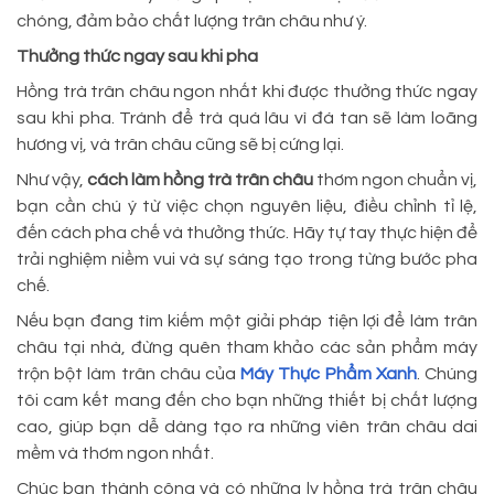
chóng, đảm bảo chất lượng trân châu như ý.
Thưởng thức ngay sau khi pha
Hồng trà trân châu ngon nhất khi được thưởng thức ngay
sau khi pha. Tránh để trà quá lâu vì đá tan sẽ làm loãng
hương vị, và trân châu cũng sẽ bị cứng lại.
Như vậy,
cách làm hồng trà trân châu
thơm ngon chuẩn vị,
bạn cần chú ý từ việc chọn nguyên liệu, điều chỉnh tỉ lệ,
đến cách pha chế và thưởng thức. Hãy tự tay thực hiện để
trải nghiệm niềm vui và sự sáng tạo trong từng bước pha
chế.
Nếu bạn đang tìm kiếm một giải pháp tiện lợi để làm trân
châu tại nhà, đừng quên tham khảo các sản phẩm máy
trộn bột làm trân châu của
Máy Thực Phẩm Xanh
. Chúng
tôi cam kết mang đến cho bạn những thiết bị chất lượng
cao, giúp bạn dễ dàng tạo ra những viên trân châu dai
mềm và thơm ngon nhất.
Chúc bạn thành công và có những ly hồng trà trân châu