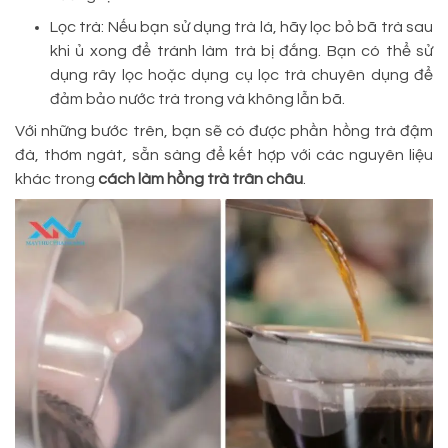
Lọc trà: Nếu bạn sử dụng trà lá, hãy lọc bỏ bã trà sau
khi ủ xong để tránh làm trà bị đắng. Bạn có thể sử
dụng rây lọc hoặc dụng cụ lọc trà chuyên dụng để
đảm bảo nước trà trong và không lẫn bã.
Với những bước trên, bạn sẽ có được phần hồng trà đậm
đà, thơm ngát, sẵn sàng để kết hợp với các nguyên liệu
khác trong
cách làm hồng trà trân châu
.