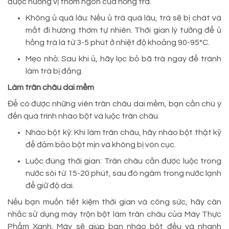
được hương vị thơm ngon của hồng trà.
Không ủ quá lâu: Nếu ủ trà quá lâu, trà sẽ bị chát và
mất đi hương thơm tự nhiên. Thời gian lý tưởng để ủ
hồng trà là từ 3-5 phút ở nhiệt độ khoảng 90-95°C.
Mẹo nhỏ: Sau khi ủ, hãy lọc bỏ bã trà ngay để tránh
làm trà bị đắng.
Làm trân châu dai mềm
Để có được những viên trân châu dai mềm, bạn cần chú ý
đến quá trình nhào bột và luộc trân châu.
Nhào bột kỹ: Khi làm trân châu, hãy nhào bột thật kỹ
để đảm bảo bột mịn và không bị vón cục.
Luộc đúng thời gian: Trân châu cần được luộc trong
nước sôi từ 15-20 phút, sau đó ngâm trong nước lạnh
để giữ độ dai.
Nếu bạn muốn tiết kiệm thời gian và công sức, hãy cân
nhắc sử dụng máy trộn bột làm trân châu của Máy Thực
Phẩm Xanh. Máy sẽ giúp bạn nhào bột đều và nhanh