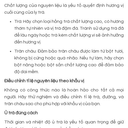
Chất lượng của nguyên liệu là yếu tố quyết định hương vị
cuối cùng của ly trà.
Trà: Hãy chọn loại hồng trà chất lượng cao, có hương
thơm tự nhiên và vị trà đậm đà. Tránh sử dụng trà đã
để lâu ngày hoặc trà kém chất lượng vì sẽ ảnh hưởng
đến hương vị.
Trân châu: Đảm bảo trân châu được làm từ bột tươi,
không bị cứng hoặc quá nhão. Nếu tự làm, hãy chọn
bột năng hoặc bột sắn chất lượng cao để đảm bảo
độ dai mềm.
Điều chỉnh tỉ lệ nguyên liệu theo khẩu vị
Không có công thức nào là hoàn hảo cho tất cả mọi
người. Hãy thử nghiệm và điều chỉnh tỉ lệ trà, đường, và
trân châu sao cho phù hợp với khẩu vị của bạn.
Ủ trà đúng cách
Thời gian và nhiệt độ ủ trà là yếu tố quan trọng để giữ