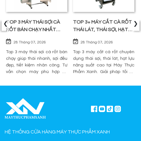
‹
›
TOP 3 MÁY THÁI SỢI CÀ
TOP 3+ MÁY CẮT CÀ RỐT
RỐT BÁN CHẠY NHẤT
THÁI LÁT, THÁI SỢI, HẠT
TRÊN THỊ TRƯỜNG
LỰU
28 Tháng 07, 2026
28 Tháng 07, 2026
Top 3 máy thái sợi cà rốt bán
Top 3 máy cắt cà rốt chuyên
chạy giúp thái nhanh, sợi đều
dụng thái sợi, thái lát, hạt lựu
đẹp, tiết kiệm nhân công. Tư
năng suất cao tại Máy Thực
vấn chọn máy phù hợp và
Phẩm Xanh. Giải pháp tối ưu
mua chính hãng tại Máy Thực
sơ chế cho quán ăn, bếp công
Phẩm Xanh.
nghiệp.
HỆ THỐNG CỬA HÀNG MÁY THỰC PHẨM XANH