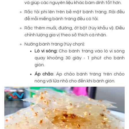
và giúp các nguyên liệu khác bám dính tốt hơn.
Rắc tỏi phi lên trên bề mặt bánh tráng. Rải đều
để mỗi miếng bánh tráng đều có tỏi.
Rắc thêm muối, đường, ớt bột (tùy khẩu vị). Điều
chỉnh lượng gia vị theo sở thích cá nhân.
Nướng bánh tráng (tùy chọn):
Lò vi sóng:
Cho bánh tráng vào lò vi sóng
quay khoảng 30 giây - 1 phút cho bánh
giòn.
Áp chảo
: Áp chảo bánh tráng trên chảo
nóng với lửa nhỏ cho đến khi bánh giòn.