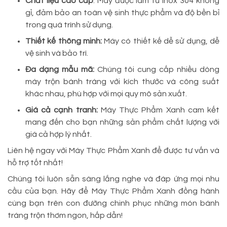
Chất liệu cao cấp
: Máy được làm từ inox 304 không
gỉ, đảm bảo an toàn vệ sinh thực phẩm và độ bền bỉ
trong quá trình sử dụng.
Thiết kế thông minh:
Máy có thiết kế dễ sử dụng, dễ
vệ sinh và bảo trì.
Đa dạng mẫu mã:
Chúng tôi cung cấp nhiều dòng
máy trộn bánh tráng với kích thước và công suất
khác nhau, phù hợp với mọi quy mô sản xuất.
Giá cả cạnh tranh:
Máy Thực Phẩm Xanh cam kết
mang đến cho bạn những sản phẩm chất lượng với
giá cả hợp lý nhất.
Liên hệ ngay với Máy Thực Phẩm Xanh để được tư vấn và
hỗ trợ tốt nhất!
Chúng tôi luôn sẵn sàng lắng nghe và đáp ứng mọi nhu
cầu của bạn. Hãy để Máy Thực Phẩm Xanh đồng hành
cùng bạn trên con đường chinh phục những món bánh
tráng trộn thơm ngon, hấp dẫn!