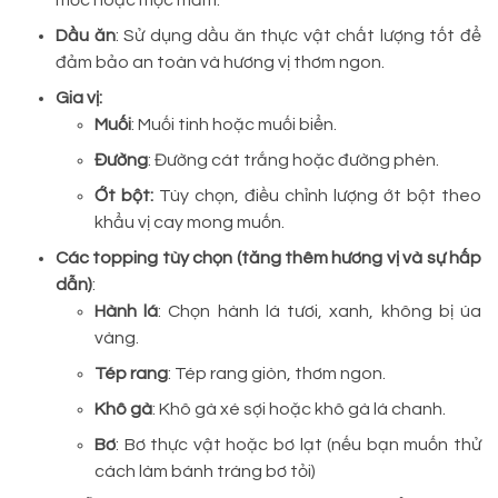
mốc hoặc mọc mầm.
Dầu ăn
: Sử dụng dầu ăn thực vật chất lượng tốt để
đảm bảo an toàn và hương vị thơm ngon.
Gia vị:
Muối
: Muối tinh hoặc muối biển.
Đường
: Đường cát trắng hoặc đường phèn.
Ớt bột:
Tùy chọn, điều chỉnh lượng ớt bột theo
khẩu vị cay mong muốn.
Các topping tùy chọn (tăng thêm hương vị và sự hấp
dẫn)
:
Hành lá
: Chọn hành lá tươi, xanh, không bị úa
vàng.
Tép rang
: Tép rang giòn, thơm ngon.
Khô gà
: Khô gà xé sợi hoặc khô gà lá chanh.
Bơ
: Bơ thực vật hoặc bơ lạt (nếu bạn muốn thử
cách làm bánh tráng bơ tỏi)