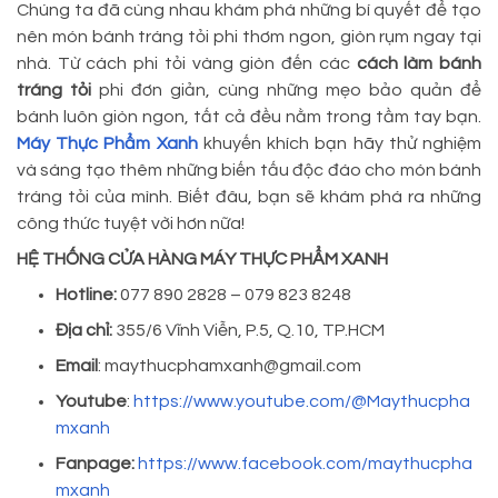
Chúng ta đã cùng nhau khám phá những bí quyết để tạo
nên món bánh tráng tỏi phi thơm ngon, giòn rụm ngay tại
nhà. Từ cách phi tỏi vàng giòn đến các
cách làm bánh
tráng tỏi
phi đơn giản, cùng những mẹo bảo quản để
bánh luôn giòn ngon, tất cả đều nằm trong tầm tay bạn.
Máy Thực Phẩm Xanh
khuyến khích bạn hãy thử nghiệm
và sáng tạo thêm những biến tấu độc đáo cho món bánh
tráng tỏi của mình. Biết đâu, bạn sẽ khám phá ra những
công thức tuyệt vời hơn nữa!
HỆ THỐNG CỬA HÀNG MÁY THỰC PHẨM XANH
Hotline:
077 890 2828 – 079 823 8248
Địa chỉ:
355/6 Vĩnh Viễn, P.5, Q.10, TP.HCM
Email
: maythucphamxanh@gmail.com
Youtube
:
https://www.youtube.com/@Maythucpha
mxanh
Fanpage:
https://www.facebook.com/maythucpha
mxanh