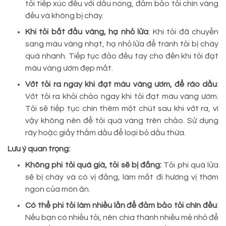
tỏi tiếp xúc đều với dầu nóng, đảm bảo tỏi chín vàng
đều và không bị cháy.
Khi tỏi bắt đầu vàng, hạ nhỏ lửa
: Khi tỏi đã chuyển
sang màu vàng nhạt, hạ nhỏ lửa để tránh tỏi bị cháy
quá nhanh. Tiếp tục đảo đều tay cho đến khi tỏi đạt
màu vàng ươm đẹp mắt.
Vớt tỏi ra ngay khi đạt màu vàng ươm, để ráo dầu
:
Vớt tỏi ra khỏi chảo ngay khi tỏi đạt màu vàng ươm.
Tỏi sẽ tiếp tục chín thêm một chút sau khi vớt ra, vì
vậy không nên để tỏi quá vàng trên chảo. Sử dụng
rây hoặc giấy thấm dầu để loại bỏ dầu thừa.
Lưu ý quan trọng:
Không phi tỏi quá già, tỏi sẽ bị đắng:
Tỏi phi quá lửa
sẽ bị cháy và có vị đắng, làm mất đi hương vị thơm
ngon của món ăn.
Có thể phi tỏi làm nhiều lần để đảm bảo tỏi chín đều
:
Nếu bạn có nhiều tỏi, nên chia thành nhiều mẻ nhỏ để