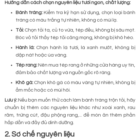
Hướng dẫn cách chọn nguyên liệu tươi ngon, chất lượng:
Bánh tráng:
Kiểm tra kỹ hạn sử dụng, chọn loại bánh
tráng có màu trắng tự nhiên, không có mùi lạ.
Tỏi:
Chọn tỏi ta, củ to vừa, tép đều, không bị sâu mọt.
Bóc vỏ tỏi thấy tép tỏi căng mọng, không bị khô héo.
Hành lá:
Chọn hành lá tươi, lá xanh mướt, không bị
dập nát hoặc úa vàng.
Tép rang:
Nên mua tép rang ở những cửa hàng uy tín,
đảm bảo chất lượng và nguồn gốc rõ ràng.
Khô gà:
Chọn khô gà có màu vàng tự nhiên, không bị
ẩm mốc hoặc có mùi hôi.
Lưu ý:
Nếu bạn muốn thử cách làm bánh tráng trộn tỏi, hãy
chuẩn bị thêm các nguyên liệu khác như xoài xanh, rau
răm, trứng cút, đậu phộng rang,... để món ăn thêm phần
hấp dẫn và đầy đủ dinh dưỡng.
2. Sơ chế nguyên liệu