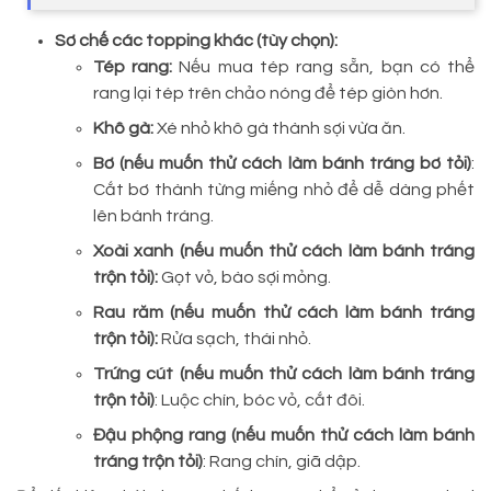
Sơ chế các topping khác (tùy chọn):
Tép rang:
Nếu mua tép rang sẵn, bạn có thể
rang lại tép trên chảo nóng để tép giòn hơn.
Khô gà:
Xé nhỏ khô gà thành sợi vừa ăn.
Bơ (nếu muốn thử cách làm bánh tráng bơ tỏi)
:
Cắt bơ thành từng miếng nhỏ để dễ dàng phết
lên bánh tráng.
Xoài xanh (nếu muốn thử cách làm bánh tráng
trộn tỏi):
Gọt vỏ, bào sợi mỏng.
Rau răm (nếu muốn thử cách làm bánh tráng
trộn tỏi):
Rửa sạch, thái nhỏ.
Trứng cút (nếu muốn thử cách làm bánh tráng
trộn tỏi)
: Luộc chín, bóc vỏ, cắt đôi.
Đậu phộng rang (nếu muốn thử cách làm bánh
tráng trộn tỏi)
: Rang chín, giã dập.