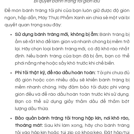
Bí quyết bánh tráng tỏi giòn lâu
Để món bánh tráng tỏi phi của bạn luôn giữ được độ giòn
ngon, hấp dẫn, Máy Thực Phẩm Xanh xin chia sẻ một vài bí
quyết quan trọng sau đây:
Sử dụng bánh tráng mới, không bị ẩm:
Bánh tráng bị
ẩm sẽ rất khó để làm giòn và nhanh chóng bị mềm trở
lại. Hãy chọn loại bánh tráng mới, có độ khô ráo nhất
định. Nếu bánh tráng của bạn đã bị ẩm, bạn có thể
phơi nắng nhẹ hoặc sấy khô trước khi chế biến.
Phi tỏi thật kỹ, để ráo dầu hoàn toàn:
Tỏi phi chưa đủ
độ giòn hoặc còn nhiều dầu sẽ khiến bánh tráng bị
mềm nhanh chóng. Hãy đảm bảo tỏi được phi vàng
giòn đều và để ráo dầu hoàn toàn trước khi sử dụng.
Bạn có thể sử dụng giấy thấm dầu để thấm bớt
lượng dầu thừa.
Bảo quản bánh tráng tỏi trong hộp kín, nơi khô ráo,
thoáng mát:
Sau khi làm xong, hãy cho bánh tráng
tỏi vào hộp kín hoặc túi zip có khóa kéo. Đặt hộp/túi