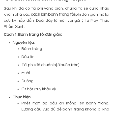
Sau khi đã có tỏi phi vàng giòn, chúng ta sẽ cùng nhau
khám phá các
cách làm bánh tráng tỏi
phi đơn giản mà lại
cực kỳ hấp dẫn. Dưới đây là một vài gợi ý từ Máy Thực
Phẩm Xanh:
Cách 1: Bánh tráng tỏi đơn giản:
Nguyên liệu:
Bánh tráng
Dầu ăn
Tỏi phi (đã chuẩn bị ở bước trên)
Muối
Đường
Ớt bột (tùy khẩu vị)
Thực hiện
:
Phết một lớp dầu ăn mỏng lên bánh tráng.
Lượng dầu vừa đủ để bánh tráng không bị khô