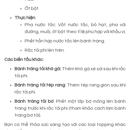
Ớt bột
Thực hiện
:
Pha nước tắc: Vắt nước tắc, bỏ hạt, pha với
đường, muối, ớt bột theo tỉ lệ phù hợp với khẩu vị.
Phết hỗn hợp nước tắc lên bánh tráng.
Rắc tỏi phi lên trên.
Các biến tấu khác:
Bánh tráng tỏi khô gà:
Thêm khô gà xé sợi sau khi rắc
tỏi phi.
Bánh tráng tỏi tép rang
: Thêm tép rang giòn sau khi
rắc tỏi phi.
Bánh tráng tỏi bơ
: Phết một lớp bơ mỏng lên bánh
tráng trước khi rắc tỏi phi (tham khảo cách làm bánh
tráng bơ tỏi).
Bạn có thể thỏa sức sáng tạo với các loại topping khác