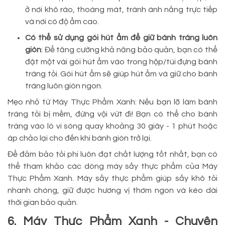
ở nơi khô ráo, thoáng mát, tránh ánh nắng trực tiếp
và nơi có độ ẩm cao.
Có thể sử dụng gói hút ẩm để giữ bánh tráng luôn
giòn
: Để tăng cường khả năng bảo quản, bạn có thể
đặt một vài gói hút ẩm vào trong hộp/túi đựng bánh
tráng tỏi. Gói hút ẩm sẽ giúp hút ẩm và giữ cho bánh
tráng luôn giòn ngon.
Mẹo nhỏ từ Máy Thực Phẩm Xanh: Nếu bạn lỡ làm bánh
tráng tỏi bị mềm, đừng vội vứt đi! Bạn có thể cho bánh
tráng vào lò vi sóng quay khoảng 30 giây - 1 phút hoặc
áp chảo lại cho đến khi bánh giòn trở lại.
Để đảm bảo tỏi phi luôn đạt chất lượng tốt nhất, bạn có
thể tham khảo các dòng máy sấy thực phẩm của Máy
Thực Phẩm Xanh. Máy sấy thực phẩm giúp sấy khô tỏi
nhanh chóng, giữ được hương vị thơm ngon và kéo dài
thời gian bảo quản.
6. Máy Thực Phẩm Xanh - Chuyên