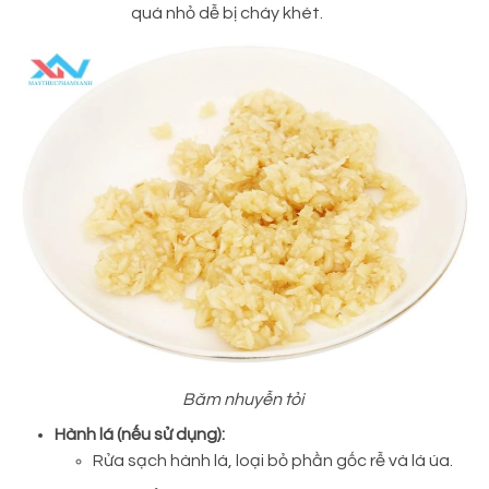
quá nhỏ dễ bị cháy khét.
Băm nhuyễn tỏi
Hành lá (nếu sử dụng):
Rửa sạch hành lá, loại bỏ phần gốc rễ và lá úa.