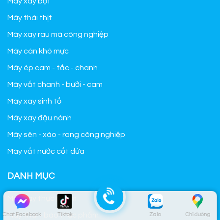
Máy xay bột
Máy thái thịt
Máy xay rau má công nghiệp
Máy cán khô mực
Máy ép cam - tắc - chanh
Máy vắt chanh - bưởi - cam
Máy xay sinh tố
Máy xay đậu nành
Máy sên - xào - rang công nghiệp
Máy vắt nước cốt dừa
DANH MỤC
Máy xay thực phẩm
Máy thái - bào thực phẩm
Chat Facebook
Tiktok
Zalo
Chỉ đường