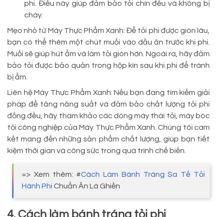
phi. Điều này giúp đảm bảo tỏi chín đều và không bị
cháy.
Mẹo nhỏ từ Máy Thực Phẩm Xanh: Để tỏi phi được giòn lâu,
bạn có thể thêm một chút muối vào dầu ăn trước khi phi.
Muối sẽ giúp hút ẩm và làm tỏi giòn hơn. Ngoài ra, hãy đảm
bảo tỏi được bảo quản trong hộp kín sau khi phi để tránh
bị ẩm.
Liên hệ Máy Thực Phẩm Xanh: Nếu bạn đang tìm kiếm giải
pháp để tăng năng suất và đảm bảo chất lượng tỏi phi
đồng đều, hãy tham khảo các dòng máy thái tỏi, máy bóc
tỏi công nghiệp của Máy Thực Phẩm Xanh. Chúng tôi cam
kết mang đến những sản phẩm chất lượng, giúp bạn tiết
kiệm thời gian và công sức trong quá trình chế biến.
=> Xem thêm: #
Cách Làm Bánh Tráng Sa Tế Tỏi
Hành Phi
Chuẩn Ăn Là Ghiền
4. Cách làm bánh tráng tỏi phi