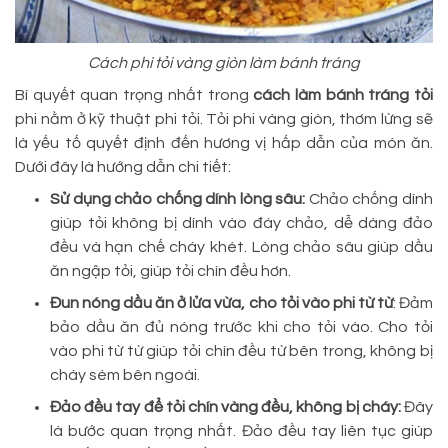
Cách phi tỏi vàng giòn làm bánh tráng
Bí quyết quan trọng nhất trong
cách làm bánh tráng tỏi
phi nằm ở kỹ thuật phi tỏi. Tỏi phi vàng giòn, thơm lừng sẽ
là yếu tố quyết định đến hương vị hấp dẫn của món ăn.
Dưới đây là hướng dẫn chi tiết:
Sử dụng chảo chống dính lòng sâu:
Chảo chống dính
giúp tỏi không bị dính vào đáy chảo, dễ dàng đảo
đều và hạn chế cháy khét. Lòng chảo sâu giúp dầu
ăn ngập tỏi, giúp tỏi chín đều hơn.
Đun nóng dầu ăn ở lửa vừa, cho tỏi vào phi từ từ
: Đảm
bảo dầu ăn đủ nóng trước khi cho tỏi vào. Cho tỏi
vào phi từ từ giúp tỏi chín đều từ bên trong, không bị
cháy sém bên ngoài.
Đảo đều tay để tỏi chín vàng đều, không bị cháy:
Đây
là bước quan trọng nhất. Đảo đều tay liên tục giúp