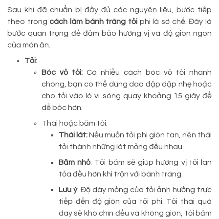
Sau khi đã chuẩn bị đầy đủ các nguyên liệu, bước tiếp
theo trong
cách làm bánh tráng tỏi
phi là sơ chế. Đây là
bước quan trọng để đảm bảo hương vị và độ giòn ngon
của món ăn.
Tỏi
:
Bóc vỏ tỏi:
Có nhiều cách bóc vỏ tỏi nhanh
chóng, bạn có thể dùng dao đập dập nhẹ hoặc
cho tỏi vào lò vi sóng quay khoảng 15 giây để
dễ bóc hơn.
Thái hoặc băm tỏi:
Thái lát:
Nếu muốn tỏi phi giòn tan, nên thái
tỏi thành những lát mỏng đều nhau.
Băm nhỏ
: Tỏi băm sẽ giúp hương vị tỏi lan
tỏa đều hơn khi trộn với bánh tráng.
Lưu ý
: Độ dày mỏng của tỏi ảnh hưởng trực
tiếp đến độ giòn của tỏi phi. Tỏi thái quá
dày sẽ khó chín đều và không giòn, tỏi băm