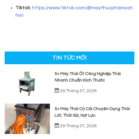
Tiktok
:
https://www.tiktok.com/@maythucphamxan
hvn
TIN TỨC MỚI
5+ Máy Thái Ớt Công Nghiệp Thái
Nhanh Chuẩn Kích Thước
29 Tháng 07, 2026
5+ Máy Thái Củ Cải Chuyên Dụng Thái
Lát, Thái Sợi, Hạt Lựu
29 Tháng 07, 2026