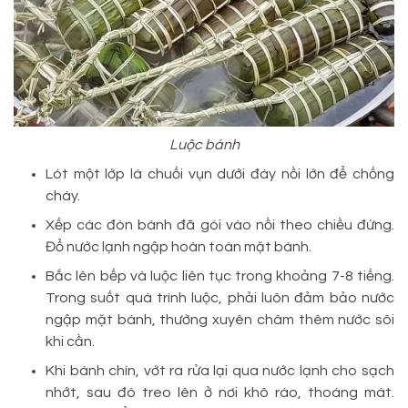
Luộc bánh
Lót một lớp lá chuối vụn dưới đáy nồi lớn để chống
cháy.
Xếp các đòn bánh đã gói vào nồi theo chiều đứng.
Đổ nước lạnh ngập hoàn toàn mặt bánh.
Bắc lên bếp và luộc liên tục trong khoảng 7-8 tiếng.
Trong suốt quá trình luộc, phải luôn đảm bảo nước
ngập mặt bánh, thường xuyên châm thêm nước sôi
khi cần.
Khi bánh chín, vớt ra rửa lại qua nước lạnh cho sạch
nhớt, sau đó treo lên ở nơi khô ráo, thoáng mát.