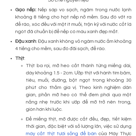
Gạo nếp:
Nếp sáp vo sạch, ngâm trong nước lạnh
khoảng 8 tiếng cho hạt nếp nở mềm. Sau đó vớt ra
để ráo, xóc đều với một ít muối, trộn kỹ với nước cốt lá
ngót đã chuẩn bị để nếp có màu xanh đẹp mắt.
Đậu xanh
: Đậu xanh không vỏ ngâm nước ấm khoảng
4 tiếng cho mềm, sau đó đãi sạch, để ráo.
Thịt
:
Thịt ba rọi, mỡ heo cắt thành từng miếng dài,
dày khoảng 1.5 - 2cm. Ướp thịt với hành tím băm,
tiêu, muối, đường, bột ngọt trong khoảng 30
phút cho thấm gia vị. Theo kinh nghiệm dân
gian, phần mỡ heo có thể đem phơi qua một
nắng nhẹ trước khi ướp để mỡ trở nên trong,
giòn hơn khi luộc.
Để miếng thịt, mỡ được cắt đều, đẹp, tiết kiệm
thời gian, đặc biệt với số lượng lớn, việc sử dụng
máy cắt thịt tươi sống để bàn
của Máy Thực