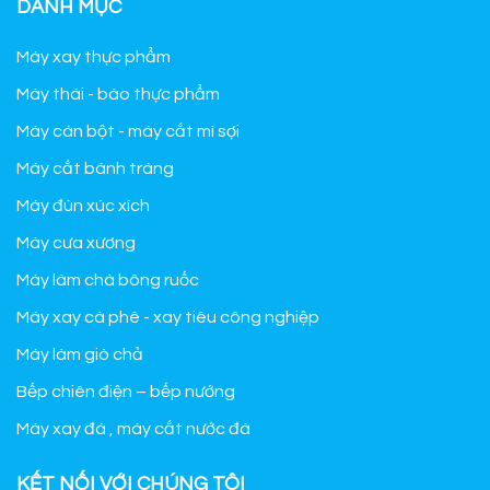
DANH MỤC
Máy xay thực phẩm
Máy thái - bào thực phẩm
Máy cán bột - máy cắt mì sợi
Máy cắt bánh tráng
Máy đùn xúc xích
Máy cưa xương
Máy làm chà bông ruốc
Máy xay cà phê - xay tiêu công nghiệp
Máy làm giò chả
Bếp chiên điện – bếp nướng
Máy xay đá , máy cắt nước đá
KẾT NỐI VỚI CHÚNG TÔI