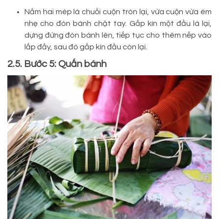
Nắm hai mép lá chuối cuộn tròn lại, vừa cuộn vừa ém
nhẹ cho đòn bánh chặt tay. Gấp kín một đầu lá lại,
dựng đứng đòn bánh lên, tiếp tục cho thêm nếp vào
lấp đầy, sau đó gấp kín đầu còn lại.
2.5. Bước 5: Quấn bánh