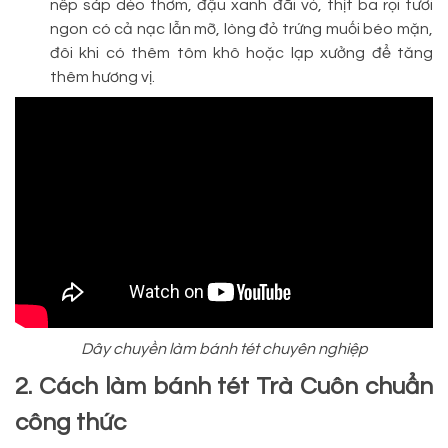
nếp sáp dẻo thơm, đậu xanh đãi vỏ, thịt ba rọi tươi
ngon có cả nạc lẫn mỡ, lòng đỏ trứng muối béo mặn,
đôi khi có thêm tôm khô hoặc lạp xưởng để tăng
thêm hương vị.
Dây chuyền làm bánh tét chuyên nghiệp
2. Cách làm bánh tét Trà Cuôn chuẩn
công thức