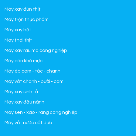
Máy xay đùn thịt
Máy trộn thực phẩm
Máy xay bột
Máy thái thịt
Máy xay rau má công nghiệp
Máy cán khô mực
Máy ép cam - tắc - chanh
Máy vắt chanh - bưởi - cam
Máy xay sinh tố
Máy xay đậu nành
Máy sên - xào - rang công nghiệp
Máy vắt nước cốt dừa