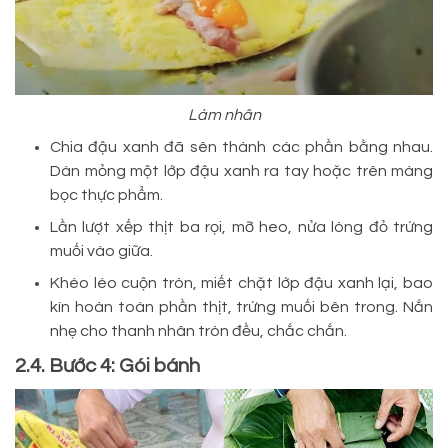
Làm nhân
Chia đậu xanh đã sên thành các phần bằng nhau.
Dàn mỏng một lớp đậu xanh ra tay hoặc trên màng
bọc thực phẩm.
Lần lượt xếp thịt ba rọi, mỡ heo, nửa lòng đỏ trứng
muối vào giữa.
Khéo léo cuộn tròn, miết chặt lớp đậu xanh lại, bao
kín hoàn toàn phần thịt, trứng muối bên trong. Nắn
nhẹ cho thanh nhân tròn đều, chắc chắn.
2.4. Bước 4: Gói bánh