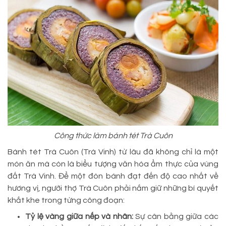
Công thức làm bánh tét Trà Cuôn
Bánh tét Trà Cuôn (Trà Vinh) từ lâu đã không chỉ là một
món ăn mà còn là biểu tượng văn hóa ẩm thực của vùng
đất Trà Vinh. Để một đòn bánh đạt đến độ cao nhất về
hương vị, người thợ Trà Cuôn phải nắm giữ những bí quyết
khắt khe trong từng công đoạn:
Tỷ lệ vàng giữa nếp và nhân:
Sự cân bằng giữa các