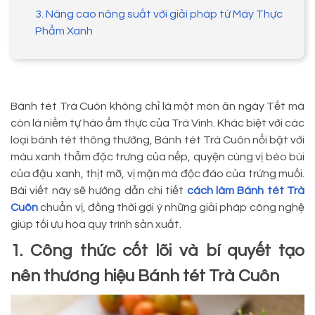
3. Nâng cao năng suất với giải pháp từ Máy Thực
Phẩm Xanh
Bánh tét Trà Cuôn không chỉ là một món ăn ngày Tết mà
còn là niềm tự hào ẩm thực của Trà Vinh. Khác biệt với các
loại bánh tét thông thường, Bánh tét Trà Cuôn nổi bật với
màu xanh thẫm đặc trưng của nếp, quyện cùng vị béo bùi
của đậu xanh, thịt mỡ, vị mặn mà độc đáo của trứng muối.
Bài viết này sẽ hướng dẫn chi tiết
cách làm Bánh tét Trà
Cuôn
chuẩn vị, đồng thời gợi ý những giải pháp công nghệ
giúp tối ưu hóa quy trình sản xuất.
1. Công thức cốt lõi và bí quyết tạo
nên thương hiệu Bánh tét Trà Cuôn