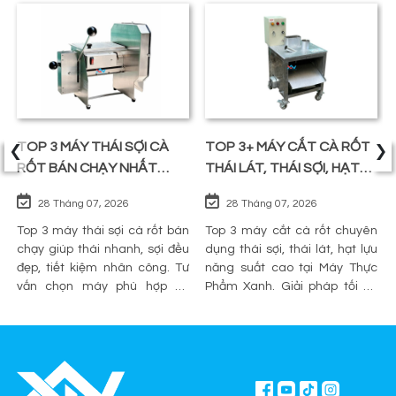
‹
›
TOP 3 MÁY THÁI SỢI CÀ
TOP 3+ MÁY CẮT CÀ RỐT
RỐT BÁN CHẠY NHẤT
THÁI LÁT, THÁI SỢI, HẠT
TRÊN THỊ TRƯỜNG
LỰU
28 Tháng 07, 2026
28 Tháng 07, 2026
Top 3 máy thái sợi cà rốt bán
Top 3 máy cắt cà rốt chuyên
chạy giúp thái nhanh, sợi đều
dụng thái sợi, thái lát, hạt lựu
đẹp, tiết kiệm nhân công. Tư
năng suất cao tại Máy Thực
vấn chọn máy phù hợp và
Phẩm Xanh. Giải pháp tối ưu
mua chính hãng tại Máy Thực
sơ chế cho quán ăn, bếp công
Phẩm Xanh.
nghiệp.