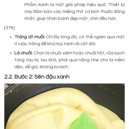
Phẩm Xanh là một giải pháp hiệu quả. Thiết bị
này đảm bảo các miếng thịt có kích thước đồng
nhất, giúp nhân bánh đẹp mắt, chín đều hơn.
[376]
Trứng vịt muối:
Chỉ lấy lòng đỏ, có thể ngâm qua một
ít rượu trắng để khử mùi tanh rồi cắt đôi.
Lá chuối:
Chọn lá chuối xiêm hoặc chuối hột, rửa sạch
từng tàu lá, lau khô, phơi qua nắng nhẹ cho lá mềm
dẻo, dễ gói, không bị rách.
2.2. Bước 2: Sên đậu xanh