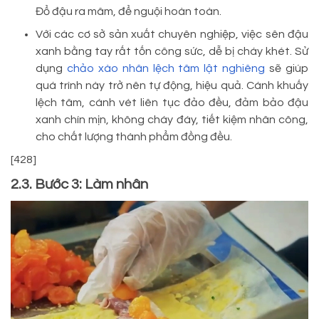
Đổ đậu ra mâm, để nguội hoàn toàn.
Với các cơ sở sản xuất chuyên nghiệp, việc sên đậu
xanh bằng tay rất tốn công sức, dễ bị cháy khét. Sử
dụng
chảo xào nhân lệch tâm lật nghiêng
sẽ giúp
quá trình này trở nên tự động, hiệu quả. Cánh khuấy
lệch tâm, cánh vét liên tục đảo đều, đảm bảo đậu
xanh chín mịn, không cháy đáy, tiết kiệm nhân công,
cho chất lượng thành phẩm đồng đều.
[428]
2.3. Bước 3: Làm nhân