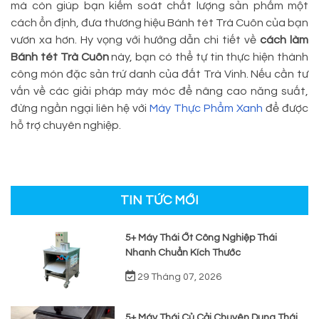
mà còn giúp bạn kiểm soát chất lượng sản phẩm một
cách ổn định, đưa thương hiệu Bánh tét Trà Cuôn của bạn
vươn xa hơn. Hy vọng với hướng dẫn chi tiết về
cách làm
Bánh tét Trà Cuôn
này, bạn có thể tự tin thực hiện thành
công món đặc sản trứ danh của đất Trà Vinh. Nếu cần tư
vấn về các giải pháp máy móc để nâng cao năng suất,
đừng ngần ngại liên hệ với
Máy Thực Phẩm Xanh
để được
hỗ trợ chuyên nghiệp.
TIN TỨC MỚI
5+ Máy Thái Ớt Công Nghiệp Thái
Nhanh Chuẩn Kích Thước
29 Tháng 07, 2026
5+ Máy Thái Củ Cải Chuyên Dụng Thái