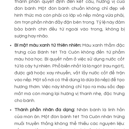
thành phần quyết định đến kết cấu, hương vị của
đòn bánh. Một đòn bánh chuẩn không chỉ đẹp về
hình thức mà còn phải có lớp vỏ nếp mỏng vừa phải,
ôm trọn phần nhân đầy đặn bên trong. Tỷ lệ này đảm
bảo bánh chín đều từ ngoài vào trong, không bị
sượng hay nhão.
Bí mật màu xanh từ thiên nhiên:
Màu xanh thẫm đặc
trưng của Bánh tét Trà Cuôn không đến từ phẩm
màu hóa học. Bí quyết nằm ở việc sử dụng nước cốt
từ lá cây tự nhiên. Phổ biến nhất là lá ngót (rau ngót),
được giã hoặc xay nhuyễn, vắt lấy nước cốt để trộn
vào nếp. Một số nơi có thể dùng lá dứa (lá nếp) để tạo
hương thơm. Việc này không chỉ tạo ra màu sắc đẹp
mắt mà còn mang lại hương vị thanh nhẹ, đặc trưng
cho bánh.
Thành phần nhân đa dạng:
Nhân bánh là linh hồn
của món ăn. Một đòn bánh tét Trà Cuôn nhân trứng
muối truyền thống không thể thiếu các nguyên liệu: