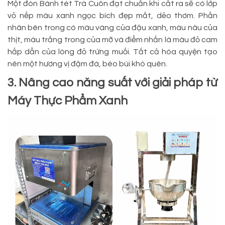
Một đòn Bánh tét Trà Cuôn đạt chuẩn khi cắt ra sẽ có lớp
vỏ nếp màu xanh ngọc bích đẹp mắt, dẻo thơm. Phần
nhân bên trong có màu vàng của đậu xanh, màu nâu của
thịt, màu trắng trong của mỡ và điểm nhấn là màu đỏ cam
hấp dẫn của lòng đỏ trứng muối. Tất cả hòa quyện tạo
nên một hương vị đậm đà, béo bùi khó quên.
3. Nâng cao năng suất với giải pháp từ
Máy Thực Phẩm Xanh