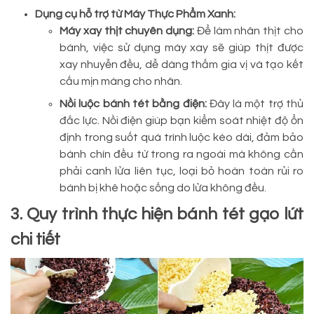
Dụng cụ hỗ trợ từ Máy Thực Phẩm Xanh:
Máy xay thịt chuyên dụng:
Để làm nhân thịt cho
bánh, việc sử dụng máy xay sẽ giúp thịt được
xay nhuyễn đều, dễ dàng thấm gia vị và tạo kết
cấu mịn màng cho nhân.
Nồi luộc bánh tét bằng điện:
Đây là một trợ thủ
đắc lực. Nồi điện giúp bạn kiểm soát nhiệt độ ổn
định trong suốt quá trình luộc kéo dài, đảm bảo
bánh chín đều từ trong ra ngoài mà không cần
phải canh lửa liên tục, loại bỏ hoàn toàn rủi ro
bánh bị khê hoặc sống do lửa không đều.
3. Quy trình thực hiện bánh tét gạo lứt
chi tiết