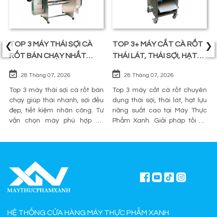
‹
›
TOP 3 MÁY THÁI SỢI CÀ
TOP 3+ MÁY CẮT CÀ RỐT
RỐT BÁN CHẠY NHẤT
THÁI LÁT, THÁI SỢI, HẠT
TRÊN THỊ TRƯỜNG
LỰU
28 Tháng 07, 2026
28 Tháng 07, 2026
Top 3 máy thái sợi cà rốt bán
Top 3 máy cắt cà rốt chuyên
chạy giúp thái nhanh, sợi đều
dụng thái sợi, thái lát, hạt lựu
đẹp, tiết kiệm nhân công. Tư
năng suất cao tại Máy Thực
vấn chọn máy phù hợp và
Phẩm Xanh. Giải pháp tối ưu
mua chính hãng tại Máy Thực
sơ chế cho quán ăn, bếp công
Phẩm Xanh.
nghiệp.
HỆ THỐNG CỬA HÀNG MÁY THỰC PHẨM XANH