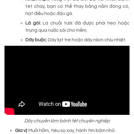
tét chay, bạn có thể thay bằng nấm đông cô,
hạt điều hoặc đậu gà.
Lá gói:
Lá chuối tươi đã được phơi héo hoặc
trụng qua nước sôi cho mềm.
Dây buộc
: Dây lạt tre hoặc dây nilon chịu nhiệt.
Dây chuyền làm bánh tét chuyên nghiệp
Gia vị:
Muối hầm, tiêu sọ xay, hành tím băm nhỏ.