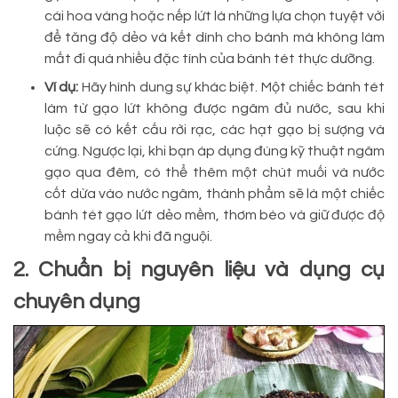
cái hoa vàng hoặc nếp lứt là những lựa chọn tuyệt vời
để tăng độ dẻo và kết dính cho bánh mà không làm
mất đi quá nhiều đặc tính của bánh tét thực dưỡng.
Ví dụ:
Hãy hình dung sự khác biệt. Một chiếc bánh tét
làm từ gạo lứt không được ngâm đủ nước, sau khi
luộc sẽ có kết cấu rời rạc, các hạt gạo bị sượng và
cứng. Ngược lại, khi bạn áp dụng đúng kỹ thuật ngâm
gạo qua đêm, có thể thêm một chút muối và nước
cốt dừa vào nước ngâm, thành phẩm sẽ là một chiếc
bánh tét gạo lứt dẻo mềm, thơm béo và giữ được độ
mềm ngay cả khi đã nguội.
2. Chuẩn bị nguyên liệu và dụng cụ
chuyên dụng