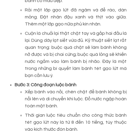
bánh có màu đẹp.
Rải một lớp gạo lứt đã ngâm và để ráo, dàn
mỏng. Đặt nhân đậu xanh và thịt vào giữa.
Thêm một lớp gạo nữa phủ kín nhân.
Cuộn lá chuối lại thật chặt tay và gấp hai đầu lá
lại. Dùng dây lạt siết vừa đủ. Kỹ thuật siết lạt rất
quan trọng: buộc quá chặt sẽ làm bánh không
nở được và bị chai cứng; buộc quá lỏng sẽ khiến
nước ngấm vào làm bánh bị nhão. Đây là một
trong những bí quyết làm bánh tét gạo lứt mà
bạn cần lưu ý.
Bước 3: Công đoạn luộc bánh
Xếp bánh vào nồi, chèn chặt để bánh không bị
nổi lên và di chuyển khi luộc. Đổ nước ngập hoàn
toàn mặt bánh.
Thời gian luộc tiêu chuẩn cho công thức bánh
tét gạo lứt này là từ 8 đến 10 tiếng, tùy thuộc
vào kích thước đòn bánh.