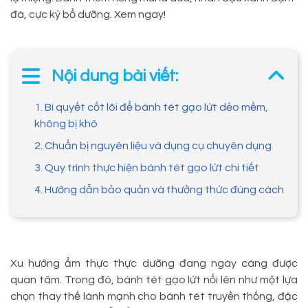
đà, cực kỳ bổ dưỡng. Xem ngay!
Nội dung bài viết:
1. Bí quyết cốt lõi để bánh tét gạo lứt dẻo mềm,
không bị khô
2. Chuẩn bị nguyên liệu và dụng cụ chuyên dụng
3. Quy trình thực hiện bánh tét gạo lứt chi tiết
4. Hướng dẫn bảo quản và thưởng thức đúng cách
Xu hướng ẩm thực thực dưỡng đang ngày càng được
quan tâm. Trong đó, bánh tét gạo lứt nổi lên như một lựa
chọn thay thế lành mạnh cho bánh tét truyền thống, đặc