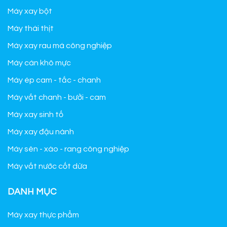
Máy xay bột
Máy thái thịt
Máy xay rau má công nghiệp
Máy cán khô mực
Máy ép cam - tắc - chanh
Máy vắt chanh - bưởi - cam
Máy xay sinh tố
Máy xay đậu nành
Máy sên - xào - rang công nghiệp
Máy vắt nước cốt dừa
DANH MỤC
Máy xay thực phẩm