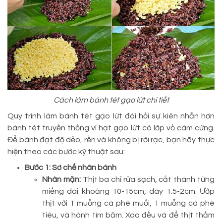
Cách làm bánh tét gạo lứt chi tiết
Quy trình làm bánh tét gạo lứt đòi hỏi sự kiên nhẫn hơn
bánh tét truyền thống vì hạt gạo lứt có lớp vỏ cám cứng.
Để bánh đạt độ dẻo, rền và không bị rời rạc, bạn hãy thực
hiện theo các bước kỹ thuật sau:
Bước 1: Sơ chế nhân bánh
Nhân mặn:
Thịt ba chỉ rửa sạch, cắt thành từng
miếng dài khoảng 10-15cm, dày 1.5-2cm. Ướp
thịt với 1 muỗng cà phê muối, 1 muỗng cà phê
tiêu, và hành tím băm. Xoa đều và để thịt thấm