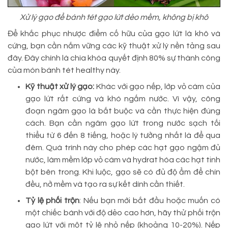
Xử lý gạo để bánh tét gạo lứt dẻo mềm, không bị khô
Để khắc phục nhược điểm cố hữu của gạo lứt là khô và
cứng, bạn cần nắm vững các kỹ thuật xử lý nền tảng sau
đây. Đây chính là chìa khóa quyết định 80% sự thành công
của món bánh tét healthy này.
Kỹ thuật xử lý gạo:
Khác với gạo nếp, lớp vỏ cám của
gạo lứt rất cứng và khó ngấm nước. Vì vậy, công
đoạn ngâm gạo là bắt buộc và cần thực hiện đúng
cách. Bạn cần ngâm gạo lứt trong nước sạch tối
thiểu từ 6 đến 8 tiếng, hoặc lý tưởng nhất là để qua
đêm. Quá trình này cho phép các hạt gạo ngậm đủ
nước, làm mềm lớp vỏ cám và hydrat hóa các hạt tinh
bột bên trong. Khi luộc, gạo sẽ có đủ độ ẩm để chín
đều, nở mềm và tạo ra sự kết dính cần thiết.
Tỷ lệ phối trộn
: Nếu bạn mới bắt đầu hoặc muốn có
một chiếc bánh với độ dẻo cao hơn, hãy thử phối trộn
gạo lứt với một tỷ lệ nhỏ nếp (khoảng 10-20%). Nếp