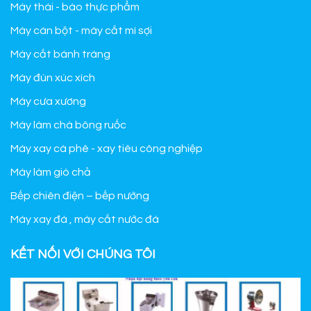
Máy thái - bào thực phẩm
Máy cán bột - máy cắt mì sợi
Máy cắt bánh tráng
Máy đùn xúc xích
Máy cưa xương
Máy làm chà bông ruốc
Máy xay cà phê - xay tiêu công nghiệp
Máy làm giò chả
Bếp chiên điện – bếp nướng
Máy xay đá , máy cắt nước đá
KẾT NỐI VỚI CHÚNG TÔI