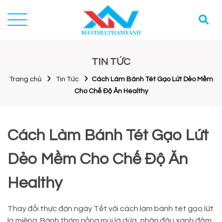
TIN TỨC
Trang chủ
Tin Tức
Cách Làm Bánh Tét Gạo Lứt Dẻo Mềm
Cho Chế Độ Ăn Healthy
Cách Làm Bánh Tét Gạo Lứt
Dẻo Mềm Cho Chế Độ Ăn
Healthy
Thay đổi thực đơn ngày Tết với cách làm bánh tét gạo lứt
lạ miệng. Bánh thơm nồng mùi lá dứa, nhân đậu xanh đậm