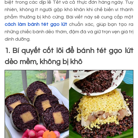
biệt trong các dịp lễ Tết và cả thực đơn hàng ngày. Tuy
nhiên, không ít người gặp khó khăn khi chế biến vì thành
phẩm thường bị khô cứng. Bài viết này sẽ cung cấp một
cách làm bánh tét gạo lứt
chuẩn xác, giúp bạn tạo ra
những chiếc bánh dẻo thơm, đậm đà và giữ trọn vẹn giá trị
dinh dưỡng.
1. Bí quyết cốt lõi để bánh tét gạo lứt
dẻo mềm, không bị khô