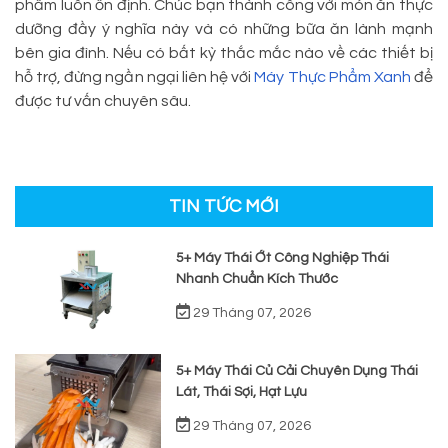
phẩm luôn ổn định. Chúc bạn thành công với món ăn thực
dưỡng đầy ý nghĩa này và có những bữa ăn lành mạnh
bên gia đình. Nếu có bất kỳ thắc mắc nào về các thiết bị
hỗ trợ, đừng ngần ngại liên hệ với
Máy Thực Phẩm Xanh
để
được tư vấn chuyên sâu.
TIN TỨC MỚI
5+ Máy Thái Ớt Công Nghiệp Thái
Nhanh Chuẩn Kích Thước
29 Tháng 07, 2026
5+ Máy Thái Củ Cải Chuyên Dụng Thái
Lát, Thái Sợi, Hạt Lựu
29 Tháng 07, 2026