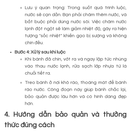
Lưu ý quan trọng: Trong suốt quá trình luộc,
nước sẽ cạn dần. Bạn phải châm thêm nước, và
bắt buộc phải dùng nước sôi. Việc châm nước
lạnh đột ngột sẽ làm giảm nhiệt độ, gây ra hiện
tượng "sốc nhiệt" khiến gạo bị sượng và không
chín đều.
Bước 4: Xử lý sau khi luộc
Khi bánh đã chín, vớt ra và ngay lập tức nhúng
vào thau nước lạnh, rửa sạch lớp nhựa từ lá
chuối tiết ra.
Treo bánh ở nơi khô ráo, thoáng mát để bánh
ráo nước. Công đoạn này giúp bánh chắc lại,
bảo quản được lâu hơn và có hình dáng đẹp
hơn.
4. Hướng dẫn bảo quản và thưởng
thức đúng cách