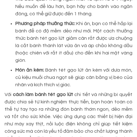
Nếu muốn để lâu hơn, bạn hãy cho bánh vào ngăn
đông, có thể giữ được đến 1 tháng.
Phương pháp thưởng thức:
Khi ăn, bạn có thể hấp lại
bánh để có độ mềm dẻo như mới. Một cách thưởng
thức bánh tét gạo lứt giảm cân rất được ưa chuộng
là cắt bánh thành lát vừa ăn và áp chảo không dầu
(hoặc chiên với rất ít dầu) cho đến khi hai mặt vàng
giòn.
Món ăn kèm:
Bánh tét gạo lứt ăn kèm với dưa món,
củ kiệu muối chua ngọt sẽ giúp cân bằng vị béo của
nhân và kích thích vị giác.
Với
cách làm bánh tét gạo lứt
chi tiết và những bí quyết
được chia sẻ từ kinh nghiệm thực tiễn, bạn hoàn toàn có
thể tự tay tạo ra những đòn bánh thơm ngon, dẻo mềm
và tốt cho sức khỏe. Việc ứng dụng các thiết bị hiện đại
như máy xay thịt, nồi luộc điện không chỉ giúp tiết kiệm
công sức mà còn là yếu tố đảm bảo cho chất lượng thành