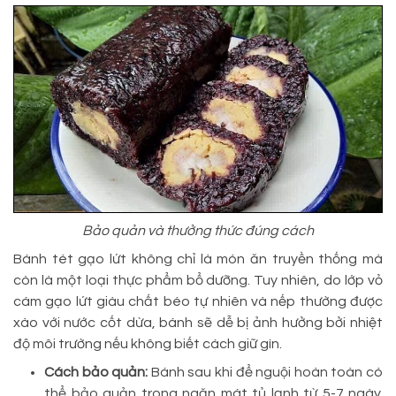
Bảo quản và thưởng thức đúng cách
Bánh tét gạo lứt không chỉ là món ăn truyền thống mà
còn là một loại thực phẩm bổ dưỡng. Tuy nhiên, do lớp vỏ
cám gạo lứt giàu chất béo tự nhiên và nếp thường được
xào với nước cốt dừa, bánh sẽ dễ bị ảnh hưởng bởi nhiệt
độ môi trường nếu không biết cách giữ gìn.
Cách bảo quản:
Bánh sau khi để nguội hoàn toàn có
thể bảo quản trong ngăn mát tủ lạnh từ 5-7 ngày.