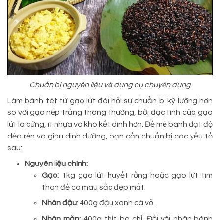
Chuẩn bị nguyên liệu và dụng cụ chuyên dụng
Làm bánh tét từ gạo lứt đòi hỏi sự chuẩn bị kỹ lưỡng hơn
so với gạo nếp trắng thông thường, bởi đặc tính của gạo
lứt là cứng, ít nhựa và khó kết dính hơn. Để mẻ bánh đạt độ
dẻo rền và giàu dinh dưỡng, bạn cần chuẩn bị các yếu tố
sau:
Nguyên liệu chính:
Gạo:
1kg gạo lứt huyết rồng hoặc gạo lứt tím
than để có màu sắc đẹp mắt.
Nhân đậu
: 400g đậu xanh cà vỏ.
Nhân mặn:
400g thịt ba chỉ. Đối với nhân bánh