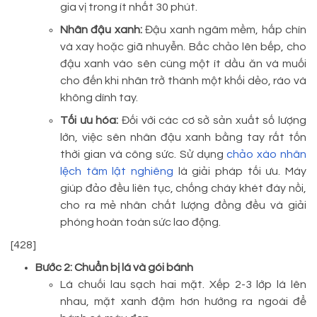
gia vị trong ít nhất 30 phút.
Nhân đậu xanh:
Đậu xanh ngâm mềm, hấp chín
và xay hoặc giã nhuyễn. Bắc chảo lên bếp, cho
đậu xanh vào sên cùng một ít dầu ăn và muối
cho đến khi nhân trở thành một khối dẻo, ráo và
không dính tay.
Tối ưu hóa:
Đối với các cơ sở sản xuất số lượng
lớn, việc sên nhân đậu xanh bằng tay rất tốn
thời gian và công sức. Sử dụng
chảo xào nhân
lệch tâm lật nghiêng
là giải pháp tối ưu. Máy
giúp đảo đều liên tục, chống cháy khét đáy nồi,
cho ra mẻ nhân chất lượng đồng đều và giải
phóng hoàn toàn sức lao động.
[428]
Bước 2: Chuẩn bị lá và gói bánh
Lá chuối lau sạch hai mặt. Xếp 2-3 lớp lá lên
nhau, mặt xanh đậm hơn hướng ra ngoài để