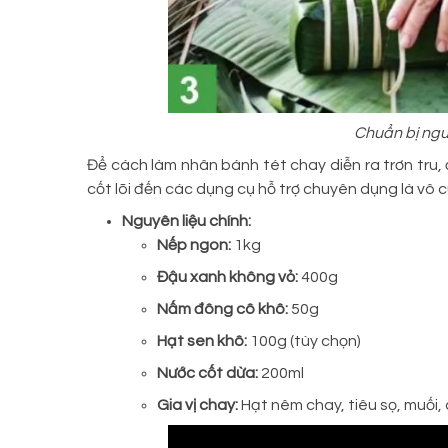
Chuẩn bị ngu
Để cách làm nhân bánh tét chay diễn ra trơn tru, 
cốt lõi đến các dụng cụ hỗ trợ chuyên dụng là vô 
Nguyên liệu chính:
Nếp ngon:
1kg
Đậu xanh không vỏ:
400g
Nấm đông cô khô:
50g
Hạt sen khô:
100g (tùy chọn)
Nước cốt dừa:
200ml
Gia vị chay:
Hạt nêm chay, tiêu sọ, muối,