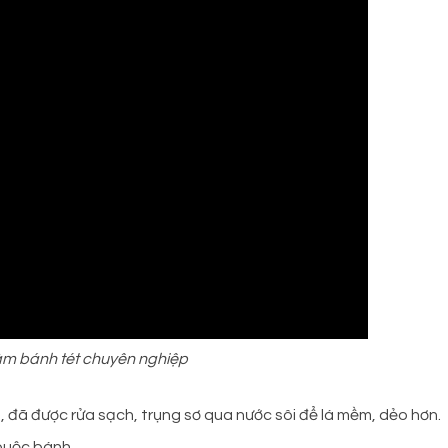
àm bánh tét chuyên nghiệp
, đã được rửa sạch, trụng sơ qua nước sôi để lá mềm, dẻo hơn.
buộc bánh.