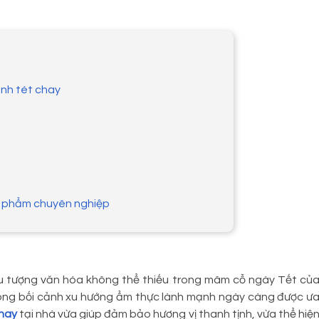
ánh tét chay
c phẩm chuyên nghiệp
ểu tượng văn hóa không thể thiếu trong mâm cỗ ngày Tết củ
Trong bối cảnh xu hướng ẩm thực lành mạnh ngày càng được ư
chay
tại nhà vừa giúp đảm bảo hương vị thanh tịnh, vừa thể hiệ