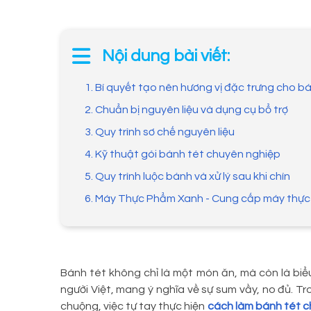
Nội dung bài viết:
1. Bí quyết tạo nên hương vị đặc trưng cho b
2. Chuẩn bị nguyên liệu và dụng cụ bổ trợ
3. Quy trình sơ chế nguyên liệu
4. Kỹ thuật gói bánh tét chuyên nghiệp
5. Quy trình luộc bánh và xử lý sau khi chín
6. Máy Thực Phẩm Xanh - Cung cấp máy thự
Bánh tét không chỉ là một món ăn, mà còn là bi
người Việt, mang ý nghĩa về sự sum vầy, no đủ. 
chuộng, việc tự tay thực hiện
cách làm bánh tét 