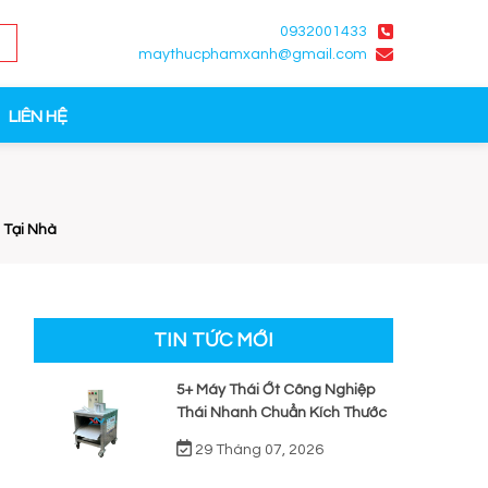
0932001433
maythucphamxanh@gmail.com
LIÊN HỆ
 Tại Nhà
TIN TỨC MỚI
5+ Máy Thái Ớt Công Nghiệp
Thái Nhanh Chuẩn Kích Thước
29 Tháng 07, 2026