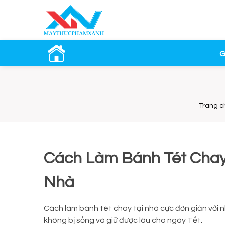
G
Trang c
Cách Làm Bánh Tét Chay
Nhà
Cách làm bánh tét chay tại nhà cực đơn giản với 
không bị sống và giữ được lâu cho ngày Tết.