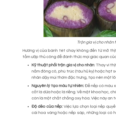
Trộn gia vị cho nhân
Hương vị của bánh tét chay không đến từ mỡ thịt 
tẩm ướp thủ công để đánh thức mọi giác quan của
Kỹ thuật phối trộn gia vị cho nhân
: Thay vì t
nấm đông cô, phù trúc (tàu hũ ky) hoặc hạt se
nhân dậy mùi thơm đặc trưng, tạo nên một lõ
Nguyên lý tạo màu tự nhiên:
Để nếp có màu x
cốt lá dứa hoặc lá riềng. Về mặt khoa học, ch
còn là một chất chống oxy hóa. Việc này an 
Độ dẻo của nếp:
Việc lựa chọn loại nếp quy
cái hoa vàng hoặc nếp sáp, những loại có h