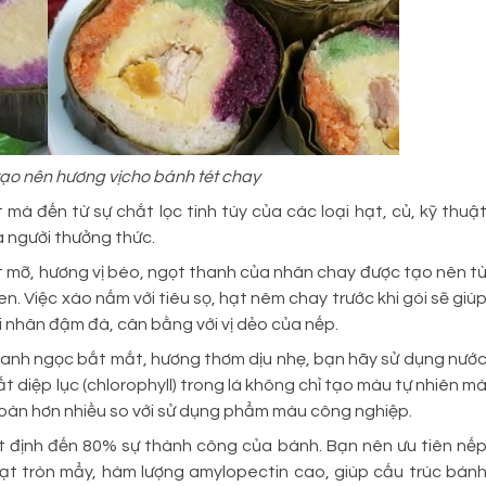
 tạo nên hương vịcho bánh tét chay
mà đến từ sự chắt lọc tinh túy của các loại hạt, củ, kỹ thuậ
 người thưởng thức.
hịt mỡ, hương vị béo, ngọt thanh của nhân chay được tạo nên t
n. Việc xào nấm với tiêu sọ, hạt nêm chay trước khi gói sẽ giú
i nhân đậm đà, cân bằng với vị dẻo của nếp.
anh ngọc bắt mắt, hương thơm dịu nhẹ, bạn hãy sử dụng nướ
ất diệp lục (chlorophyll) trong lá không chỉ tạo màu tự nhiên m
toàn hơn nhiều so với sử dụng phẩm màu công nghiệp.
ết định đến 80% sự thành công của bánh. Bạn nên ưu tiên nế
ạt tròn mẩy, hàm lượng amylopectin cao, giúp cấu trúc bán