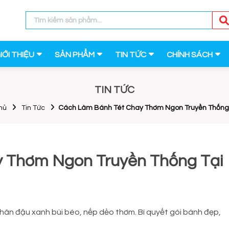
IỚI THIỆU
SẢN PHẨM
TIN TỨC
CHÍNH SÁCH
TIN TỨC
hủ
Tin Tức
Cách Làm Bánh Tét Chay Thơm Ngon Truyền Thống
 Thơm Ngon Truyền Thống Tại
nhân đậu xanh bùi béo, nếp dẻo thơm. Bí quyết gói bánh đẹp,