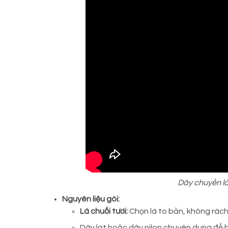
Dây chuyền l
Nguyên liệu gói:
Lá chuối tươi:
Chọn lá to bản, không rách
Dây lạt hoặc dây nilon chuyên dụng để 