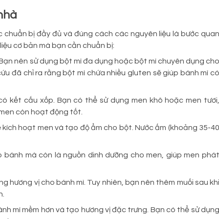
 nhà
ệc chuẩn bị đầy đủ và đúng cách các nguyên liệu là bước qua
liệu cơ bản mà bạn cần chuẩn bị:
. Bạn nên sử dụng bột mì đa dụng hoặc bột mì chuyên dụng ch
ứu đã chỉ ra rằng bột mì chứa nhiều gluten sẽ giúp bánh mì c
có kết cấu xốp. Bạn có thể sử dụng men khô hoặc men tươi
men còn hoạt động tốt.
để kích hoạt men và tạo độ ẩm cho bột. Nước ấm (khoảng 35-4
ho bánh mà còn là nguồn dinh dưỡng cho men, giúp men phá
ng hương vị cho bánh mì. Tuy nhiên, bạn nên thêm muối sau kh
n.
ánh mì mềm hơn và tạo hương vị đặc trưng. Bạn có thể sử dụn