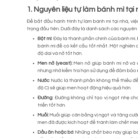
1. Nguyên liệu tự làm bánh mì tại
Để bắt đầu hành trình tự làm bánh mì tại nhà, vi
trọng đầu tiên. Dưới đây là danh sách các nguyên 
Bột mì
: Đây là thành phần chính của bánh mì
bánh mì để có kết cấu tốt nhất. Một nghiên c
độ dai và nở tốt hơn.
Men nở (yeast):
Men nở giúp bánh mì nở và 
nhưng nhớ kiểm tra hạn sử dụng để đảm bảo 
Nước
: Nước là thành phần không thể thiếu 
độ C) sẽ giúp men hoạt động hiệu quả hơn.
Đường
: Đường không chỉ tạo vị ngọt nhẹ c
triển tốt hơn.
Muối:
Muối giúp cân bằng vị ngọt và tăng cườ
men đã được kích hoạt để tránh làm chết me
Dầu ăn hoặc bơ
: Những chất béo này giúp b