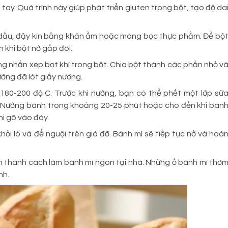
 tay. Quá trình này giúp phát triển gluten trong bột, tạo độ da
 dầu, đậy kín bằng khăn ẩm hoặc màng bọc thực phẩm. Để bộ
 khi bột nở gấp đôi.
ng nhấn xẹp bọt khí trong bột. Chia bột thành các phần nhỏ v
ướng đã lót giấy nướng.
180-200 độ C. Trước khi nướng, bạn có thể phết một lớp sữ
 Nướng bánh trong khoảng 20-25 phút hoặc cho đến khi bán
i gõ vào đáy.
hỏi lò và để nguội trên giá đỡ. Bánh mì sẽ tiếp tục nở và hoà
n thành cách làm bánh mì ngon tại nhà. Những ổ bánh mì thơ
nh.