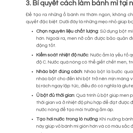
3. Bí quyết cách làm bánh mì tại
Để tạo ra những ổ bánh mì thơm ngon, không ch
quyết đặc biệt. Dưới đây là những mẹo nhỏ giúp bạ
Chọn nguyên liệu chất lượng
: Sử dụng bột m
hơn. Ngoài ra, men nở cần được bảo quản 
động tốt.
Kiểm soát nhiệt độ nước
: Nước ấm là yếu tố 
độ C. Nước quá nóng có thể giết chết men, tr
Nhào bột đúng cách
: Nhào bột là bước qua
nhào bột cho đến khi bột trở nên mịn màng v
bị rách ngay lập tức, điều đó có nghĩa là glut
Ủ bột đủ thời gian
: Quá trình ủ bột giúp men 
thời gian và ở nhiệt độ phù hợp để đạt được đ
nước nóng để tạo môi trường ấm áp.
Tạo hơi nước trong lò nướng
: Khi nướng bánh
này giúp vỏ bánh mì giòn hơn và có màu sắc 