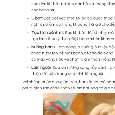
cho đến khi bột trở nên đàn hồi và không dính
cho bánh mì.
Ủ bột:
Đặt bột vào một tô lớn đã được thoa
nghỉ ở nơi ấm áp trong khoảng 1-2 giờ cho đến
Tạo hình bánh mì:
Sau khi bột đã nở, nhẹ nhà
tạo hình theo ý thích. Đặt bánh mì lên khay n
Nướng bánh:
Làm nóng lò nướng ở nhiệt độ 
hoặc nước lên bề mặt bánh để tạo độ bóng.
có màu vàng nâu và phát ra âm thanh rỗng kh
Làm nguội:
Sau khi nướng xong, lấy bánh ra k
thiện kết cấu trong quá trình làm nguội.
Với những bước đơn giản trên, bạn đã có thể hoà
phức, giòn tan chắc chắn sẽ làm hài lòng cả gia đì