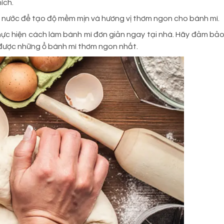
ích.
n nước để tạo độ mềm mịn và hương vị thơm ngon cho bánh mì.
hực hiện cách làm bánh mì đơn giản ngay tại nhà. Hãy đảm bả
 được những ổ bánh mì thơm ngon nhất.