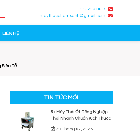
0932001433
maythucphamxanh@gmail.com
LIÊN HỆ
 Siêu Dễ
TIN TỨC MỚI
5+ Máy Thái Ớt Công Nghiệp
Thái Nhanh Chuẩn Kích Thước
29 Tháng 07, 2026