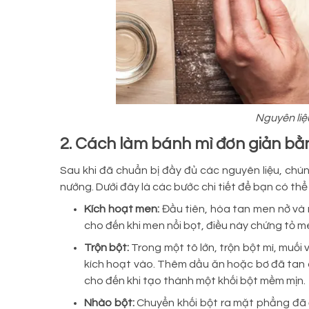
Nguyên liệ
2. Cách làm bánh mì đơn giản bằn
Sau khi đã chuẩn bị đầy đủ các nguyên liệu, chú
nướng. Dưới đây là các bước chi tiết để bạn có th
Kích hoạt men:
Đầu tiên, hòa tan men nở và
cho đến khi men nổi bọt, điều này chứng tỏ 
Trộn bột:
Trong một tô lớn, trộn bột mì, muối
kích hoạt vào. Thêm dầu ăn hoặc bơ đã tan 
cho đến khi tạo thành một khối bột mềm mịn.
Nhào bột:
Chuyển khối bột ra mặt phẳng đã 