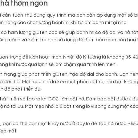
 nhà thơm ngon
ỉ cần tuân thủ đúng quy trình mà còn cần áp dụng một số b
n nâng cao chất lượng bánh mì khi tự làm bánh mì tại nhà:
ì có hàm lượng gluten cao sẽ giúp bánh mì có độ dai và nở tố
đúng cách và kiểm tra hạn sử dụng để đảm bảo men còn hoạ
quan trọng để kích hoạt men. Nhiệt độ lý tưởng là khoảng 35-4
ong khi nước quá lạnh sẽ làm chậm quá trình lên men.
n trọng giúp phát triển gluten, tạo độ dai cho bánh. Bạn nê
à đàn hồi. Một mẹo nhỏ là kéo một phần bột ra, nếu bột khôn
en đã phát triển đủ.
phát triển và tạo ra khí CO2, làm bột nở. Đảm bảo bột được ủ đ
ộ nở tối ưu. Một mẹo nhỏ là ủ bột trong lò vi sóng cùng một cố
, bạn có thể đặt một khay nước ở đáy lò để tạo hơi nước. Điề
đẹp mắt.