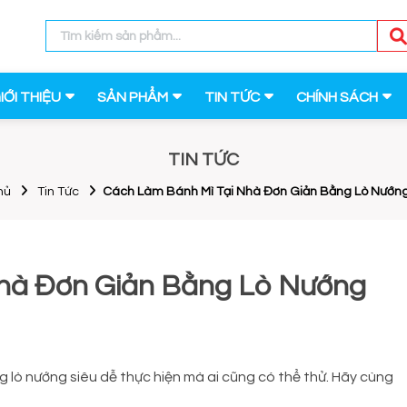
IỚI THIỆU
SẢN PHẨM
TIN TỨC
CHÍNH SÁCH
TIN TỨC
hủ
Tin Tức
Cách Làm Bánh Mì Tại Nhà Đơn Giản Bằng Lò Nướng
hà Đơn Giản Bằng Lò Nướng
 lò nướng siêu dễ thực hiện mà ai cũng có thể thử. Hãy cùng