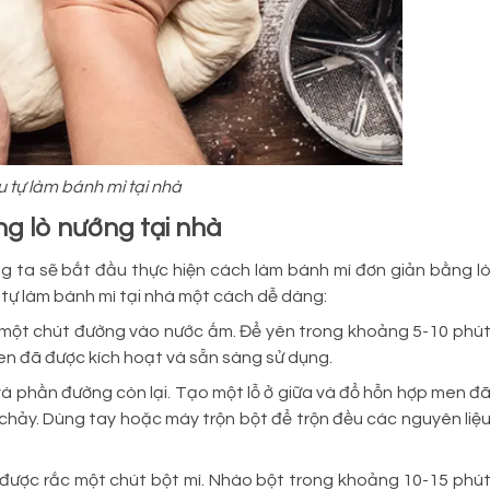
u tự làm bánh mì tại nhà
g lò nướng tại nhà
ng ta sẽ bắt đầu thực hiện cách làm bánh mì đơn giản bằng l
ể tự làm bánh mì tại nhà một cách dễ dàng:
 một chút đường vào nước ấm. Để yên trong khoảng 5-10 phú
men đã được kích hoạt và sẵn sàng sử dụng.
 và phần đường còn lại. Tạo một lỗ ở giữa và đổ hỗn hợp men đ
chảy. Dùng tay hoặc máy trộn bột để trộn đều các nguyên liệ
được rắc một chút bột mì. Nhào bột trong khoảng 10-15 phú