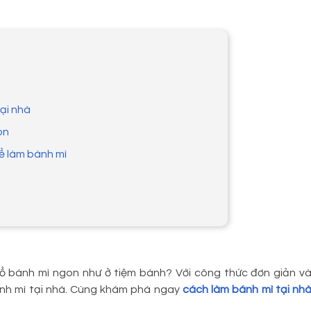
ại nhà
on
ể làm bánh mì
 ổ bánh mì ngon như ở tiệm bánh? Với công thức đơn giản v
nh mì tại nhà. Cùng khám phá ngay
cách làm bánh mì tại nh