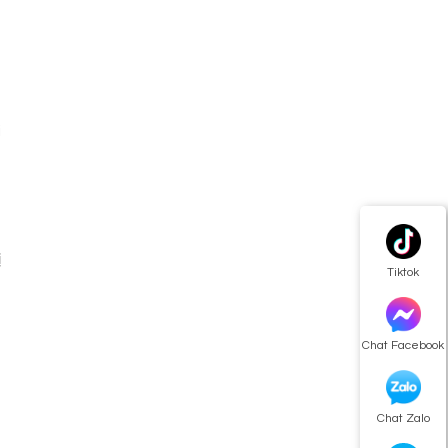
i
m
u
o
ị
Tiktok
Chat Facebook
Chat Zalo