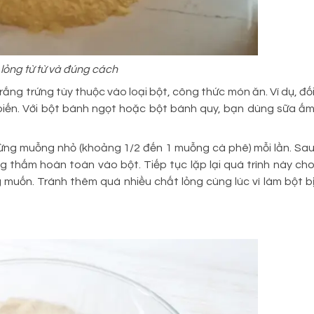
lỏng từ từ và đúng cách
ng trứng tùy thuộc vào loại bột, công thức món ăn. Ví dụ, đố
 biến. Với bột bánh ngọt hoặc bột bánh quy, bạn dùng sữa ấ
từng muỗng nhỏ (khoảng 1/2 đến 1 muỗng cà phê) mỗi lần. Sa
g thấm hoàn toàn vào bột. Tiếp tục lặp lại quá trình này ch
muốn. Tránh thêm quá nhiều chất lỏng cùng lúc vì làm bột b