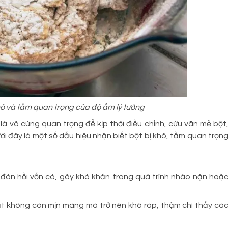
khô và tầm quan trọng của độ ẩm lý tưởng
là vô cùng quan trọng để kịp thời điều chỉnh, cứu vãn mẻ bột
 đây là một số dấu hiệu nhận biết bột bị khô, tầm quan trọn
 đàn hồi vốn có, gây khó khăn trong quá trình nhào nặn hoặ
ặt không còn mịn màng mà trở nên khô ráp, thậm chí thấy cá