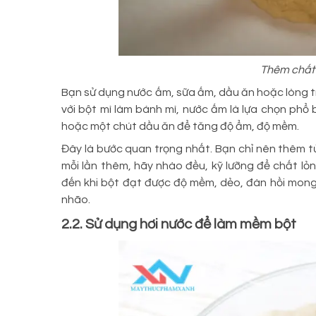
Thêm chất 
Bạn sử dụng nước ấm, sữa ấm, dầu ăn hoặc lòng trắ
với bột mì làm bánh mì, nước ấm là lựa chọn phổ
hoặc một chút dầu ăn để tăng độ ẩm, độ mềm.
Đây là bước quan trọng nhất. Bạn chỉ nên thêm 
mỗi lần thêm, hãy nhào đều, kỹ lưỡng để chất lỏn
đến khi bột đạt được độ mềm, dẻo, đàn hồi mong 
nhão.
2.2. Sử dụng hơi nước để làm mềm bột