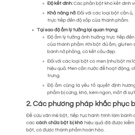
Độ kết dính:
Các phần bột khó kết dính vớ
Khả năng nở:
Đối với các loại bột cần 
trực tiếp đến độ xốp của thành phẩm.
Tại sao độ ẩm lý tưởng lại quan trọng:
Độ ẩm lý tưởng ảnh hưởng trực tiếp đến
của thành phẩm. Khi bột đủ ẩm, gluten sẽ
bánh nở phồng, có kết cấu đẹp.
Đối với các loại bột có men (như bột mì
hiệu quả. Men cần nước để hoạt động, c
trưng.
Độ ẩm cũng là yếu tố quyết định hươn
phẩm bị cứng, khô, kém ngon, mất đi sự
2. Các phương pháp khắc phục bộ
Để cứu vãn mẻ bột, tiếp tục hành trình làm bánh c
các
cách chữa bột bị khô
hiệu quả đã được kiểm 
bột, có được thành phẩm hoàn hảo.