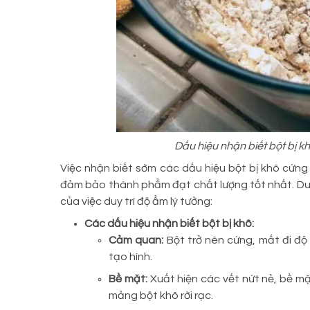
Dấu hiệu nhận biết bột bị 
Việc nhận biết sớm các dấu hiệu bột bị khô cứng 
đảm bảo thành phẩm đạt chất lượng tốt nhất. Dưới
của việc duy trì độ ẩm lý tưởng:
Các dấu hiệu nhận biết bột bị khô:
Cảm quan:
Bột trở nên cứng, mất đi độ
tạo hình.
Bề mặt:
Xuất hiện các vết nứt nẻ, bề m
mảng bột khô rời rạc.