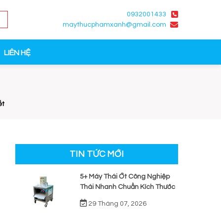
0932001433
maythucphamxanh@gmail.com
LIÊN HỆ
ết
TIN TỨC MỚI
5+ Máy Thái Ớt Công Nghiệp
Thái Nhanh Chuẩn Kích Thước
29 Tháng 07, 2026