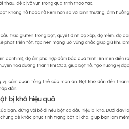
i nhau, dễ bị vỡ vụn trong quá trình thao tác.
ủ, bột không nở hoặc nở kém hơn so với bình thường, ảnh hưởn
 cấu trúc gluten trong bột, quyết định độ xốp, độ mềm, độ da
 phát triển tốt, tạo nên mạng lưới vững chắc giúp giữ khí, là
 làm bánh mì), độ ẩm phù hợp đảm bảo quá trình lên men diễn r
huyển hóa đường thành khí CO2, giúp bột nở, tạo hương vị đặ
g vị, cảm quan tổng thể của món ăn. Bột khô dẫn đến thàn
 hấp dẫn.
t bị khô hiệu quả
ủa bạn, đừng vội bỏ đi nếu bột có dấu hiệu bị khô. Dưới đây l
chứng để khắc phục tình trạng bột bị khô, giúp bạn làm mề