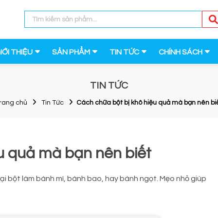
IỚI THIỆU
SẢN PHẨM
TIN TỨC
CHÍNH SÁCH
TIN TỨC
rang chủ
Tin Tức
Cách chữa bột bị khô hiệu quả mà bạn nên bi
u quả mà bạn nên biết
ại bột làm bánh mì, bánh bao, hay bánh ngọt. Mẹo nhỏ giúp