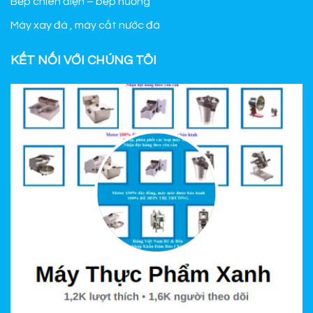
Bếp chiên điện – bếp nướng
Máy xay đá , máy cắt nước đá
KẾT NỐI VỚI CHÚNG TÔI