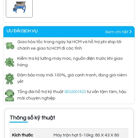
ƯU ĐÃI DỊCH VỤ
Xem chi tiết
Giao hỏa tốc trong ngày tại HCM và hỗ trợ phí ship tới
chành xe giao từ HCM đi các tỉnh
Kiểm tra kỹ lưỡng máy móc, nguồn điện trước khi giao
hàng
Đảm bảo máy mới 100%, giá cạnh tranh, đúng giá niêm
yết
Tổng đài hỗ trợ kỹ thuật
0932001433
tư vấn tậm tâm, hậu
mãi chuyên nghiệp
Thông số kỹ thuật
Kích thước
Máy trộn hạt 5-10kg: 80 X 43 X 80