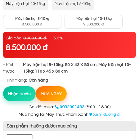
Máy trộn hạt 10-15kg
Máy trộn hạt 5-10kg
Máy trộn hạt 5-10kg
Máy trộn hạt 10-15kg
8.500.000 đ
9.500.000 đ
Giá gốc:
9.000.000 đ
-5.6%
8.500.000 đ
- Kích
Máy trộn hạt 5-10kg: 80 X 43 X 80 cm; Máy trộn hạt 10-
thước:
15kg: 110 x 45 x 80 cm
- Tình trạng:
Còn hàng
Nhận tư vấn
MUA NGAY
Gọi đặt mua:
0932001433
(8:00 - 18:30)
Mua hàng tại Máy Thực Phẩm Xanh
Xem đường đi
Sản phẩm thường được mua cùng