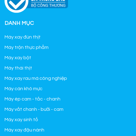
DANH MỤC
Máy xay đùn thịt
Máy trộn thực phẩm
Máy xay bột
Máy thái thịt
Máy xay rau má công nghiệp
Máy cán khô mực
Máy ép cam - tắc - chanh
Máy vắt chanh - bưởi - cam
Máy xay sinh tố
Máy xay đậu nành