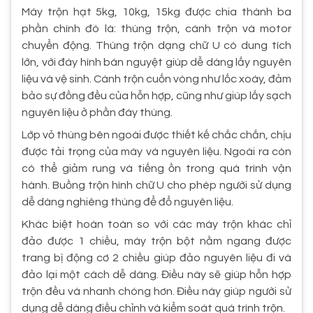
Máy trộn hạt 5kg, 10kg, 15kg được chia thành ba
phần chính đó là: thùng trộn, cánh trộn và motor
chuyển động. Thùng trộn dạng chữ U có dung tích
lớn, với đáy hình bán nguyệt giúp dễ dàng lấy nguyên
liệu và vệ sinh. Cánh trộn cuốn vòng như lốc xoáy, đảm
bảo sự đồng đều của hỗn hợp, cũng như giúp lấy sạch
nguyên liệu ở phần đáy thùng.
Lớp vỏ thùng bên ngoài được thiết kế chắc chắn, chịu
được tải trọng của máy và nguyên liệu. Ngoài ra còn
có thể giảm rung và tiếng ồn trong quá trình vận
hành. Buồng trộn hình chữ U cho phép người sử dụng
dễ dàng nghiêng thùng để đổ nguyên liệu.
Khác biệt hoàn toàn so với các máy trộn khác chỉ
đảo được 1 chiều, máy trộn bột nằm ngang được
trang bị động cơ 2 chiều giúp đảo nguyên liệu đi và
đảo lại một cách dễ dàng. Điều này sẽ giúp hỗn hợp
trộn đều và nhanh chóng hơn. Điều này giúp người sử
dụng dễ dàng điều chỉnh và kiểm soát quá trình trộn.