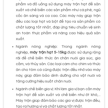
phẩm và đồ uống sử dụng máy trộn hạt để sản
xuất và chế biến các sản phẩm như cà phê, ngũ
cốc ăn sáng và ca cao. Các máy này giúp trộn
đều các loại hạt và bột để tạo ra sản phẩm có
chất lượng tốt nhất, đáp ứng tiêu chuẩn vệ sinh
an toàn thực phẩm và nâng cao hiệu quả sản
xuất.
Ngành nông nghiệp: Trong ngành nông
nghiệp,
máy trộn hạt 5-15kg
được sử dụng rộng
rãi để chế biến thức ăn chăn nuôi gia súc, gia
cầm, và thủy sản. Các loại cám cho chim và thức
ăn cho tôm cá cũng được trộn đều nhờ vào máy
này, giúp đảm bảo dinh dưỡng cho vật nuôi và
tăng cường hiệu suất chăn nuôi.
Ngành chế biến gia vị: Khi làm gia vị bạn cần máy
trộn hạt để sản xuất và chế biến như ớt khô,...
Máy trộn giúp đảm bảo các gia vị được trộn đều,
tạo ra hương vị và chất lượng tốt nhất.