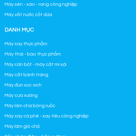
Máy sên - xào - rang công nghiệp
Máy vắt nước cốt dừa
DANH MỤC
Máy xay thực phẩm
Máy thái - bào thực phẩm
Máy cán bột - máy cắt mì sợi
Máy cắt bánh tráng
Máy đùn xúc xích
Máy cưa xương
Máy làm chà bông ruốc
Máy xay cà phê - xay tiêu công nghiệp
Máy làm giò chả