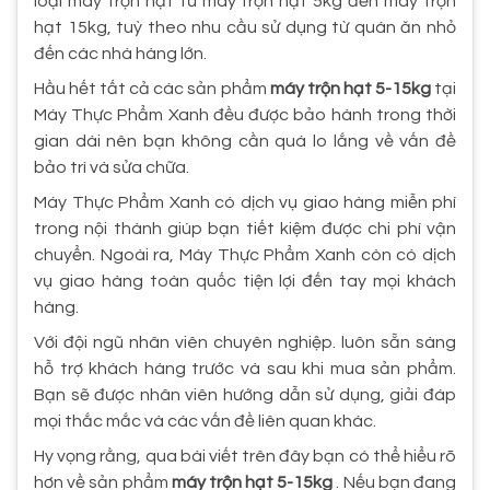
loại máy trộn hạt từ máy trộn hạt 5kg đến máy trộn
hạt 15kg, tuỳ theo nhu cầu sử dụng từ quán ăn nhỏ
đến các nhà hàng lớn.
Hầu hết tất cả các sản phẩm
máy trộn hạt 5-15kg
tại
Máy Thực Phẩm Xanh đều được bảo hành trong thời
gian dài nên bạn không cần quá lo lắng về vấn đề
bảo trì và sửa chữa.
Máy Thực Phẩm Xanh có dịch vụ giao hàng miễn phí
trong nội thành giúp bạn tiết kiệm được chi phí vận
chuyển. Ngoài ra, Máy Thực Phẩm Xanh còn có dịch
vụ giao hàng toàn quốc tiện lợi đến tay mọi khách
hàng.
Với đội ngũ nhân viên chuyên nghiệp. luôn sẵn sàng
hỗ trợ khách hàng trước và sau khi mua sản phẩm.
Bạn sẽ được nhân viên hướng dẫn sử dụng, giải đáp
mọi thắc mắc và các vấn đề liên quan khác.
Hy vọng rằng, qua bài viết trên đây bạn có thể hiểu rõ
hơn về sản phẩm
máy trộn hạt 5-15kg
. Nếu bạn đang