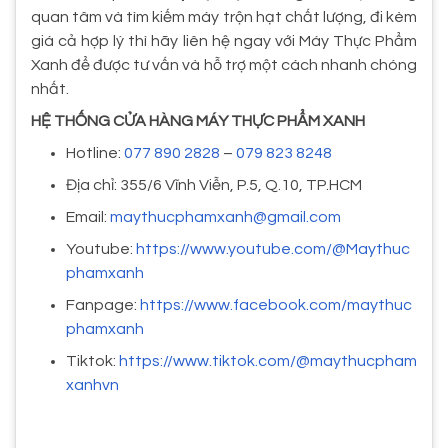
quan tâm và tìm kiếm máy trộn hạt chất lượng, đi kèm
giá cả hợp lý thì hãy liên hệ ngay với Máy Thực Phẩm
Xanh để được tư vấn và hỗ trợ một cách nhanh chóng
nhất.
HỆ THỐNG CỬA HÀNG MÁY THỰC PHẨM XANH
Hotline:
077 890 2828
–
079 823 8248
Địa chỉ: 355/6 Vĩnh Viễn, P.5, Q.10, TP.HCM
Email:
maythucphamxanh@gmail.com
Youtube:
https://www.youtube.com/@Maythuc
phamxanh
Fanpage:
https://www.facebook.com/maythuc
phamxanh
Tiktok:
https://www.tiktok.com/@maythucpham
xanhvn