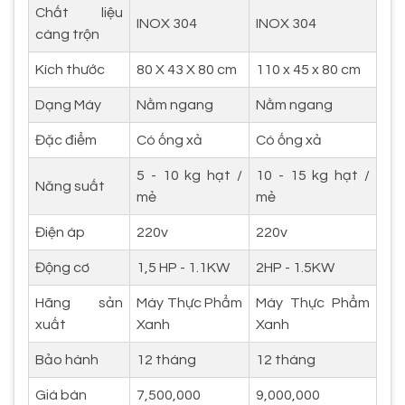
Chất liệu
INOX 304
INOX 304
càng trộn
Kích thước
80 X 43 X 80 cm
110 x 45 x 80 cm
Dạng Máy
Nằm ngang
Nằm ngang
Đặc điểm
Có ống xả
Có ống xả
5 - 10 kg hạt /
10 - 15 kg hạt /
Năng suất
mẻ
mẻ
Điện áp
220v
220v
Động cơ
1,5 HP - 1.1KW
2HP - 1.5KW
Hãng sản
Máy Thực Phẩm
Máy Thực Phẩm
xuất
Xanh
Xanh
Bảo hành
12 tháng
12 tháng
Giá bán
7,500,000
9,000,000