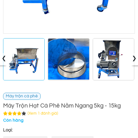
‹
›
Máy trộn cà phê
Máy Trộn Hạt Cà Phê Nằm Ngang 5kg - 15kg
(Xem 1 đánh giá)
Còn hàng
Loại: